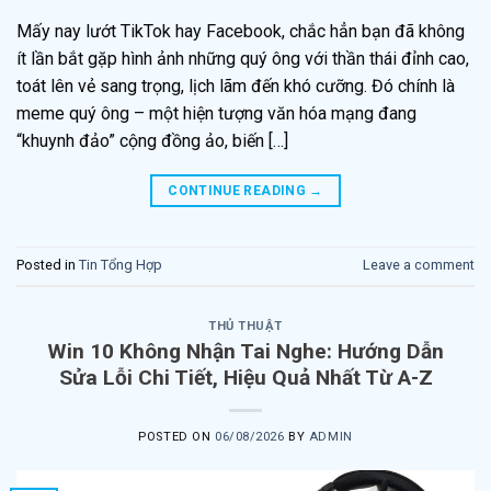
Mấy nay lướt TikTok hay Facebook, chắc hẳn bạn đã không
ít lần bắt gặp hình ảnh những quý ông với thần thái đỉnh cao,
toát lên vẻ sang trọng, lịch lãm đến khó cưỡng. Đó chính là
meme quý ông – một hiện tượng văn hóa mạng đang
“khuynh đảo” cộng đồng ảo, biến […]
CONTINUE READING
→
Posted in
Tin Tổng Hợp
Leave a comment
THỦ THUẬT
Win 10 Không Nhận Tai Nghe: Hướng Dẫn
Sửa Lỗi Chi Tiết, Hiệu Quả Nhất Từ A-Z
POSTED ON
06/08/2026
BY
ADMIN