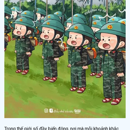
Trong thế giới số đầy biến động, nơi mà mỗi khoảnh khắc