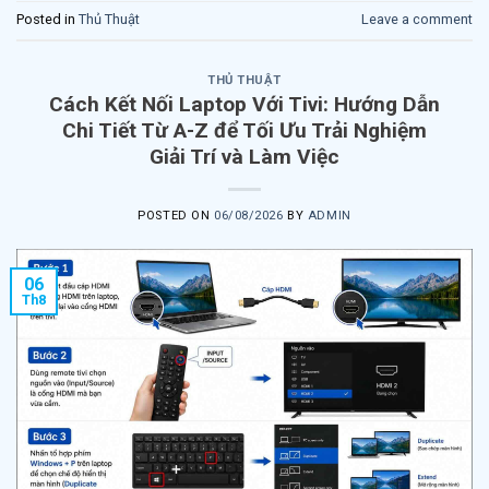
Posted in
Thủ Thuật
Leave a comment
THỦ THUẬT
Cách Kết Nối Laptop Với Tivi: Hướng Dẫn
Chi Tiết Từ A-Z để Tối Ưu Trải Nghiệm
Giải Trí và Làm Việc
POSTED ON
06/08/2026
BY
ADMIN
06
Th8