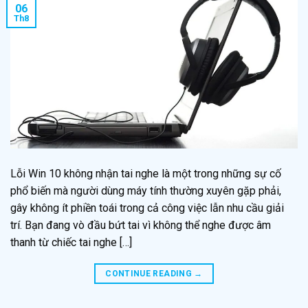
06
Th8
Lỗi Win 10 không nhận tai nghe là một trong những sự cố
phổ biến mà người dùng máy tính thường xuyên gặp phải,
gây không ít phiền toái trong cả công việc lẫn nhu cầu giải
trí. Bạn đang vò đầu bứt tai vì không thể nghe được âm
thanh từ chiếc tai nghe […]
CONTINUE READING
→