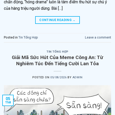
chấn động, “hóng drama” luôn là tâm điểm thu hút sự chú ý
của hàng triệu người dùng. Bài […]
CONTINUE READING
→
Posted in
Tin Tổng Hợp
Leave a comment
TIN TỔNG HỢP
Giải Mã Sức Hút Của Meme Công An: Từ
Nghiêm Túc Đến Tiếng Cười Lan Tỏa
POSTED ON
05/08/2026
BY
ADMIN
05
Th8