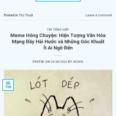
Posted in
Thủ Thuật
Leave a comment
TIN TỔNG HỢP
Meme Hóng Chuyện: Hiện Tượng Văn Hóa
Mạng Đầy Hài Hước và Những Góc Khuất
Ít Ai Ngờ Đến
POSTED ON
05/08/2026
BY
ADMIN
05
Th8