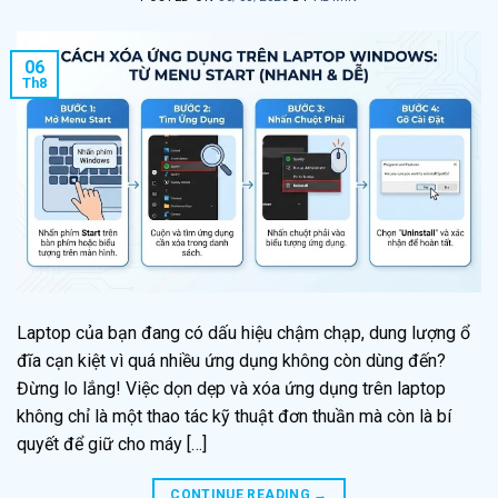
06
Th8
Laptop của bạn đang có dấu hiệu chậm chạp, dung lượng ổ
đĩa cạn kiệt vì quá nhiều ứng dụng không còn dùng đến?
Đừng lo lắng! Việc dọn dẹp và xóa ứng dụng trên laptop
không chỉ là một thao tác kỹ thuật đơn thuần mà còn là bí
quyết để giữ cho máy […]
CONTINUE READING
→