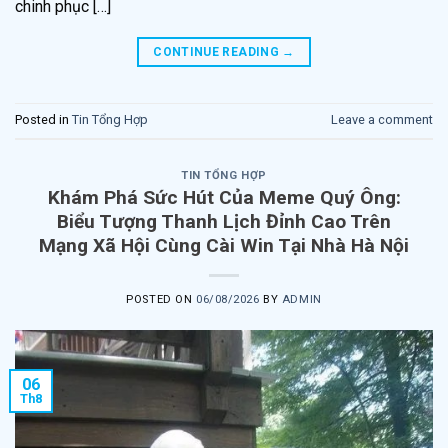
chinh phục […]
CONTINUE READING
→
Posted in
Tin Tổng Hợp
Leave a comment
TIN TỔNG HỢP
Khám Phá Sức Hút Của Meme Quý Ông:
Biểu Tượng Thanh Lịch Đỉnh Cao Trên
Mạng Xã Hội Cùng Cài Win Tại Nhà Hà Nội
POSTED ON
06/08/2026
BY
ADMIN
06
Th8