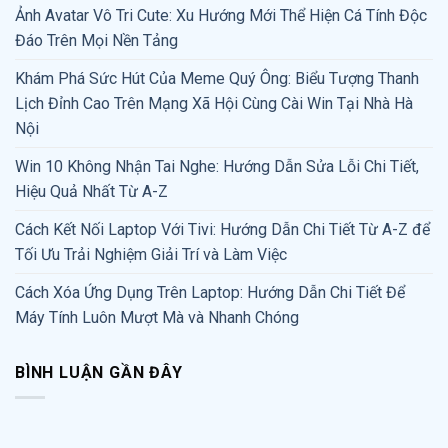
Ảnh Avatar Vô Tri Cute: Xu Hướng Mới Thể Hiện Cá Tính Độc
Đáo Trên Mọi Nền Tảng
Khám Phá Sức Hút Của Meme Quý Ông: Biểu Tượng Thanh
Lịch Đỉnh Cao Trên Mạng Xã Hội Cùng Cài Win Tại Nhà Hà
Nội
Win 10 Không Nhận Tai Nghe: Hướng Dẫn Sửa Lỗi Chi Tiết,
Hiệu Quả Nhất Từ A-Z
Cách Kết Nối Laptop Với Tivi: Hướng Dẫn Chi Tiết Từ A-Z để
Tối Ưu Trải Nghiệm Giải Trí và Làm Việc
Cách Xóa Ứng Dụng Trên Laptop: Hướng Dẫn Chi Tiết Để
Máy Tính Luôn Mượt Mà và Nhanh Chóng
BÌNH LUẬN GẦN ĐÂY