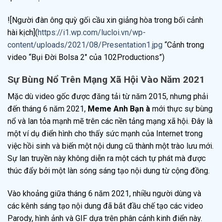
![Người đàn ông quỳ gối cầu xin giảng hòa trong bối cảnh
hài kịch](
https://i1.wp.com/lucloi.vn/wp-
content/uploads/2021/08/Presentation1.jpg
“Cảnh trong
video “Bụi Đời Bolsa 2″ của 102Productions”)
Sự Bùng Nổ Trên Mạng Xã Hội Vào Năm 2021
Mặc dù video gốc được đăng tải từ năm 2015, nhưng phải
đến tháng 6 năm 2021,
Meme Anh Bạn à
mới thực sự bùng
nổ và lan tỏa mạnh mẽ trên các nền tảng mạng xã hội. Đây là
một ví dụ điển hình cho thấy sức mạnh của Internet trong
việc hồi sinh và biến một nội dung cũ thành một trào lưu mới.
Sự lan truyền này không diễn ra một cách tự phát mà được
thúc đẩy bởi một làn sóng sáng tạo nội dung từ cộng đồng.
Vào khoảng giữa tháng 6 năm 2021, nhiều người dùng và
các kênh sáng tạo nội dung đã bắt đầu chế tạo các video
Parody, hình ảnh và GIF dựa trên phân cảnh kinh điển này.