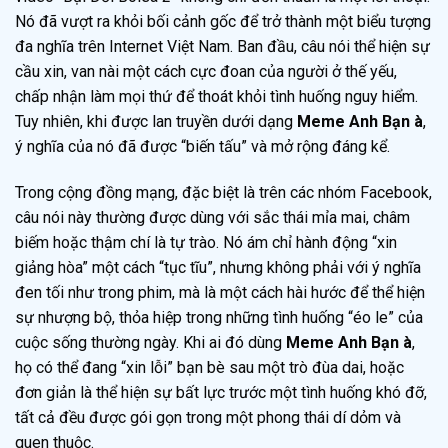
Nó đã vượt ra khỏi bối cảnh gốc để trở thành một biểu tượng
đa nghĩa trên Internet Việt Nam. Ban đầu, câu nói thể hiện sự
cầu xin, van nài một cách cực đoan của người ở thế yếu,
chấp nhận làm mọi thứ để thoát khỏi tình huống nguy hiểm.
Tuy nhiên, khi được lan truyền dưới dạng
Meme Anh Bạn à
,
ý nghĩa của nó đã được “biến tấu” và mở rộng đáng kể.
Trong cộng đồng mạng, đặc biệt là trên các nhóm Facebook,
câu nói này thường được dùng với sắc thái mỉa mai, châm
biếm hoặc thậm chí là tự trào. Nó ám chỉ hành động “xin
giảng hòa” một cách “tục tĩu”, nhưng không phải với ý nghĩa
đen tối như trong phim, mà là một cách hài hước để thể hiện
sự nhượng bộ, thỏa hiệp trong những tình huống “éo le” của
cuộc sống thường ngày. Khi ai đó dùng
Meme Anh Bạn à
,
họ có thể đang “xin lỗi” bạn bè sau một trò đùa dai, hoặc
đơn giản là thể hiện sự bất lực trước một tình huống khó đỡ,
tất cả đều được gói gọn trong một phong thái dí dỏm và
quen thuộc.