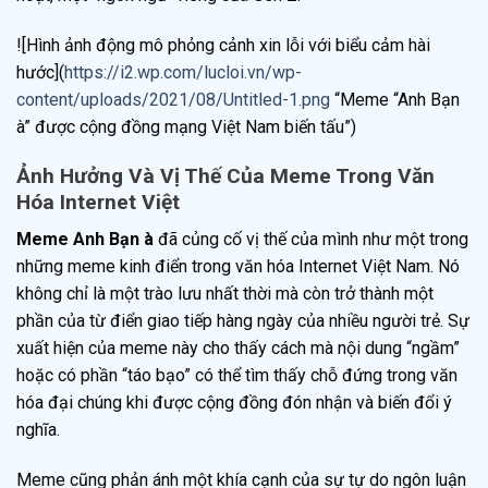
![Hình ảnh động mô phỏng cảnh xin lỗi với biểu cảm hài
hước](
https://i2.wp.com/lucloi.vn/wp-
content/uploads/2021/08/Untitled-1.png
“Meme “Anh Bạn
à” được cộng đồng mạng Việt Nam biến tấu”)
Ảnh Hưởng Và Vị Thế Của Meme Trong Văn
Hóa Internet Việt
Meme Anh Bạn à
đã củng cố vị thế của mình như một trong
những meme kinh điển trong văn hóa Internet Việt Nam. Nó
không chỉ là một trào lưu nhất thời mà còn trở thành một
phần của từ điển giao tiếp hàng ngày của nhiều người trẻ. Sự
xuất hiện của meme này cho thấy cách mà nội dung “ngầm”
hoặc có phần “táo bạo” có thể tìm thấy chỗ đứng trong văn
hóa đại chúng khi được cộng đồng đón nhận và biến đổi ý
nghĩa.
Meme cũng phản ánh một khía cạnh của sự tự do ngôn luận