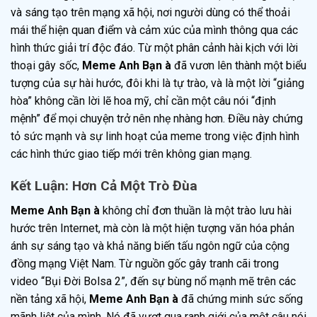
và sáng tạo trên mạng xã hội, nơi người dùng có thể thoải
mái thể hiện quan điểm và cảm xúc của mình thông qua các
hình thức giải trí độc đáo. Từ một phân cảnh hài kịch với lời
thoại gây sốc,
Meme Anh Bạn à
đã vươn lên thành một biểu
tượng của sự hài hước, đôi khi là tự trào, và là một lời “giảng
hòa” không cần lời lẽ hoa mỹ, chỉ cần một câu nói “định
mệnh” để mọi chuyện trở nên nhẹ nhàng hơn. Điều này chứng
tỏ sức mạnh và sự linh hoạt của meme trong việc định hình
các hình thức giao tiếp mới trên không gian mạng.
Kết Luận: Hơn Cả Một Trò Đùa
Meme Anh Bạn à
không chỉ đơn thuần là một trào lưu hài
hước trên Internet, mà còn là một hiện tượng văn hóa phản
ánh sự sáng tạo và khả năng biến tấu ngôn ngữ của cộng
đồng mạng Việt Nam. Từ nguồn gốc gây tranh cãi trong
video “Bụi Đời Bolsa 2”, đến sự bùng nổ mạnh mẽ trên các
nền tảng xã hội,
Meme Anh Bạn à
đã chứng minh sức sống
mãnh liệt của mình. Nó đã vượt qua ranh giới của một câu nói