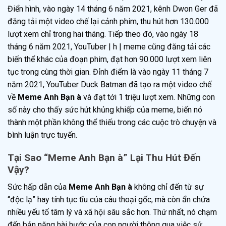
Điển hình, vào ngày 14 tháng 6 năm 2021, kênh Dwon Ger đã
đăng tải một video chế lại cảnh phim, thu hút hơn 130.000
lượt xem chỉ trong hai tháng. Tiếp theo đó, vào ngày 18
tháng 6 năm 2021, YouTuber | h | meme cũng đăng tải các
biến thể khác của đoạn phim, đạt hơn 90.000 lượt xem liên
tục trong cùng thời gian. Đỉnh điểm là vào ngày 11 tháng 7
năm 2021, YouTuber Duck Batman đã tạo ra một video chế
về
Meme Anh Bạn à
và đạt tới 1 triệu lượt xem. Những con
số này cho thấy sức hút khủng khiếp của meme, biến nó
thành một phần không thể thiếu trong các cuộc trò chuyện và
bình luận trực tuyến.
Tại Sao “Meme Anh Bạn à” Lại Thu Hút Đến
Vậy?
Sức hấp dẫn của
Meme Anh Bạn à
không chỉ đến từ sự
“độc lạ” hay tính tục tĩu của câu thoại gốc, mà còn ẩn chứa
nhiều yếu tố tâm lý và xã hội sâu sắc hơn. Thứ nhất, nó chạm
đến bản năng hài hước của con người thông qua việc sử