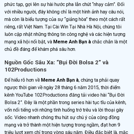
phức tạp, gợi lên sự hài hước pha lẫn chút “nhạy cảm”. Đối
với nhiều người, đây không chỉ là một hình ảnh hay câu nói,
mà còn là biểu tượng của sự “giảng hòa” theo một cách rất
riêng, rất Việt Nam. Tại Cài Win Tại Nhà Hà Nội, chúng tôi
luôn cập nhật những thông tin công nghệ và các hiện tượng
mạng xã hội nổi bật, và
Meme Anh Bạn à
chắc chắn là một
chủ đề đáng để khám phá sâu hơn.
Nguồn Gốc Sâu Xa: “Bụi Đời Bolsa 2” và
102Productions
Để hiểu rõ hơn về
Meme Anh Bạn à
, chúng ta phải quay
ngược thời gian về ngày 28 tháng 6 năm 2015, thời điểm
kênh YouTube 102Productions đăng tải video hài “Bụi Đời
Bolsa 2”. Đây là một phần trong series hài tục tĩu của kênh,
vốn nổi tiếng với những tình huống trớ trêu và lời thoại gây
sốc. Video nhanh chóng thu hút sự chú ý của cộng đồng
mạng và trở thành một hiện tượng trong ngầm, đạt hơn 9
triệu lượt xem chỉ trong vòng sáu năm. Điều đặc biệt là, mặc