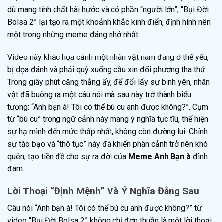
dù mang tính chất hài hước và có phần “người lớn”, “Bụi Đời
Bolsa 2” lại tạo ra một khoảnh khắc kinh điển, định hình nên
một trong những meme đáng nhớ nhất.
Video này khắc họa cảnh một nhân vật nam đang ở thế yếu,
bị dọa đánh và phải quỳ xuống cầu xin đối phương tha thứ.
Trong giây phút căng thẳng ấy, để đổi lấy sự bình yên, nhân
vật đã buông ra một câu nói mà sau này trở thành biểu
tượng: “Anh bạn à! Tôi có thể bú cu anh được không?”. Cụm
từ “bú cu” trong ngữ cảnh này mang ý nghĩa tục tĩu, thể hiện
sự hạ mình đến mức thấp nhất, không còn đường lui. Chính
sự táo bạo và “thô tục” này đã khiến phân cảnh trở nên khó
quên, tạo tiền đề cho sự ra đời của
Meme Anh Bạn à
đình
đám.
Lời Thoại “Định Mệnh” Và Ý Nghĩa Đằng Sau
Câu nói “Anh bạn à! Tôi có thể bú cu anh được không?” từ
video “Bụi Đời Bolsa 2” không chỉ đơn thuần là một lời thoại.