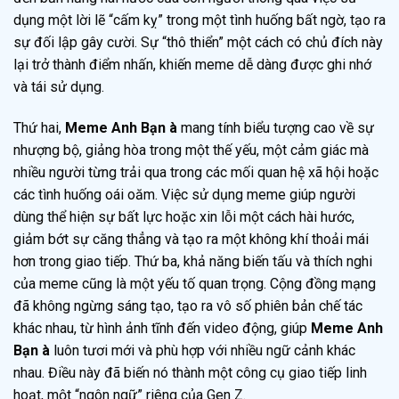
dụng một lời lẽ “cấm kỵ” trong một tình huống bất ngờ, tạo ra
sự đối lập gây cười. Sự “thô thiển” một cách có chủ đích này
lại trở thành điểm nhấn, khiến meme dễ dàng được ghi nhớ
và tái sử dụng.
Thứ hai,
Meme Anh Bạn à
mang tính biểu tượng cao về sự
nhượng bộ, giảng hòa trong một thế yếu, một cảm giác mà
nhiều người từng trải qua trong các mối quan hệ xã hội hoặc
các tình huống oái oăm. Việc sử dụng meme giúp người
dùng thể hiện sự bất lực hoặc xin lỗi một cách hài hước,
giảm bớt sự căng thẳng và tạo ra một không khí thoải mái
hơn trong giao tiếp. Thứ ba, khả năng biến tấu và thích nghi
của meme cũng là một yếu tố quan trọng. Cộng đồng mạng
đã không ngừng sáng tạo, tạo ra vô số phiên bản chế tác
khác nhau, từ hình ảnh tĩnh đến video động, giúp
Meme Anh
Bạn à
luôn tươi mới và phù hợp với nhiều ngữ cảnh khác
nhau. Điều này đã biến nó thành một công cụ giao tiếp linh
hoạt, một “ngôn ngữ” riêng của Gen Z.