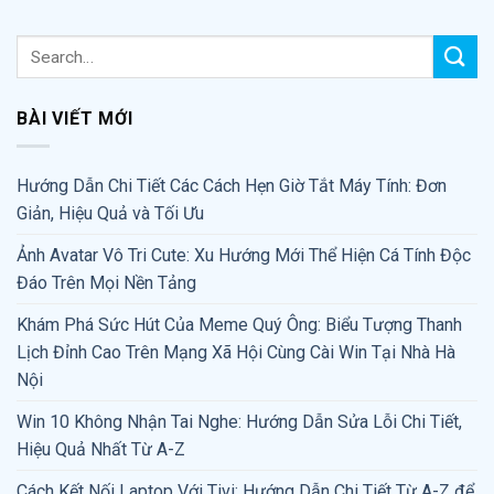
BÀI VIẾT MỚI
Hướng Dẫn Chi Tiết Các Cách Hẹn Giờ Tắt Máy Tính: Đơn
Giản, Hiệu Quả và Tối Ưu
Ảnh Avatar Vô Tri Cute: Xu Hướng Mới Thể Hiện Cá Tính Độc
Đáo Trên Mọi Nền Tảng
Khám Phá Sức Hút Của Meme Quý Ông: Biểu Tượng Thanh
Lịch Đỉnh Cao Trên Mạng Xã Hội Cùng Cài Win Tại Nhà Hà
Nội
Win 10 Không Nhận Tai Nghe: Hướng Dẫn Sửa Lỗi Chi Tiết,
Hiệu Quả Nhất Từ A-Z
Cách Kết Nối Laptop Với Tivi: Hướng Dẫn Chi Tiết Từ A-Z để