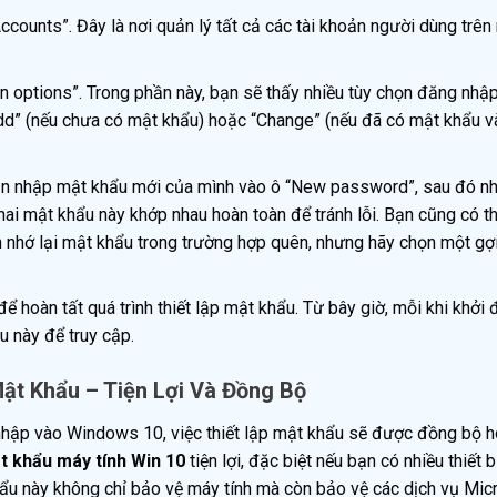
counts”. Đây là nơi quản lý tất cả các tài khoản người dùng trên
in options”. Trong phần này, bạn sẽ thấy nhiều tùy chọn đăng nhậ
dd” (nếu chưa có mật khẩu) hoặc “Change” (nếu đã có mật khẩu 
cần nhập mật khẩu mới của mình vào ô “New password”, sau đó nh
i mật khẩu này khớp nhau hoàn toàn để tránh lỗi. Bạn cũng có t
 nhớ lại mật khẩu trong trường hợp quên, nhưng hãy chọn một gợi
ể hoàn tất quá trình thiết lập mật khẩu. Từ bây giờ, mỗi khi khởi
 này để truy cập.
Mật Khẩu – Tiện Lợi Và Đồng Bộ
hập vào Windows 10, việc thiết lập mật khẩu sẽ được đồng bộ h
t khẩu máy tính Win 10
tiện lợi, đặc biệt nếu bạn có nhiều thiết b
u này không chỉ bảo vệ máy tính mà còn bảo vệ các dịch vụ Mic