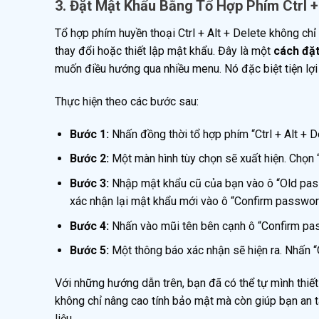
3. Đặt Mật Khẩu Bằng Tổ Hợp Phím Ctrl +
Tổ hợp phím huyền thoại Ctrl + Alt + Delete không c
thay đổi hoặc thiết lập mật khẩu. Đây là một
cách đặt
muốn điều hướng qua nhiều menu. Nó đặc biệt tiện lợ
Thực hiện theo các bước sau:
Bước 1:
Nhấn đồng thời tổ hợp phím “Ctrl + Alt + D
Bước 2:
Một màn hình tùy chọn sẽ xuất hiện. Chọn
Bước 3:
Nhập mật khẩu cũ của bạn vào ô “Old pas
xác nhận lại mật khẩu mới vào ô “Confirm passwor
Bước 4:
Nhấn vào mũi tên bên cạnh ô “Confirm pas
Bước 5:
Một thông báo xác nhận sẽ hiện ra. Nhấn “
Với những hướng dẫn trên, bạn đã có thể tự mình thiế
không chỉ nâng cao tính bảo mật mà còn giúp bạn an tâ
liệu.