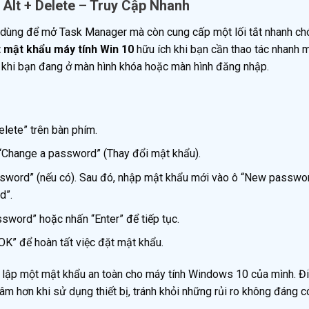
 Alt + Delete – Truy Cập Nhanh
hỉ dùng để mở Task Manager mà còn cung cấp một lối tắt nhanh c
 mật khẩu máy tính Win 10
hữu ích khi bạn cần thao tác nhanh 
i khi bạn đang ở màn hình khóa hoặc màn hình đăng nhập.
elete” trên bàn phím.
 “Change a password” (Thay đổi mật khẩu).
sword” (nếu có). Sau đó, nhập mật khẩu mới vào ô “New passwo
d”.
sword” hoặc nhấn “Enter” để tiếp tục.
OK” để hoàn tất việc đặt mật khẩu.
t lập một mật khẩu an toàn cho máy tính Windows 10 của mình. Đ
m hơn khi sử dụng thiết bị, tránh khỏi những rủi ro không đáng c