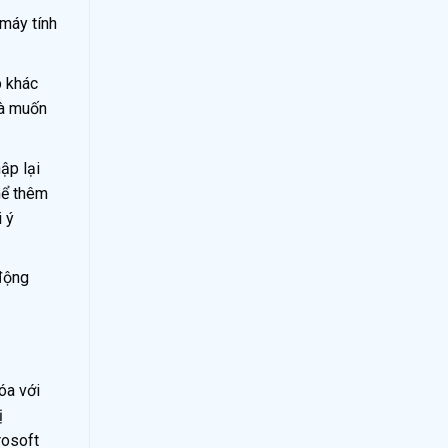
 máy tính
p khác
và muốn
ập lại
hể thêm
 ý
 động
óa với
ị
rosoft