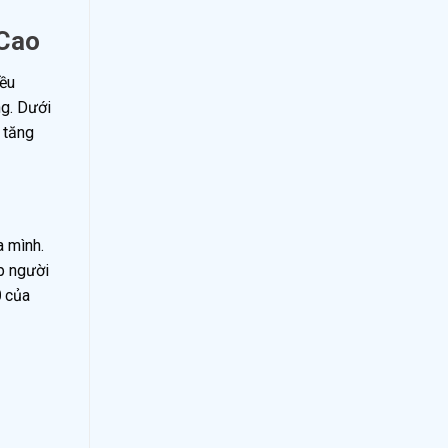
 Cao
iều
ng. Dưới
 tăng
a mình.
p người
0
của