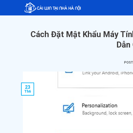
Skip
to
content
Cách Đặt Mật Khẩu Máy Tín
Dẫn 
POS
23
Th6