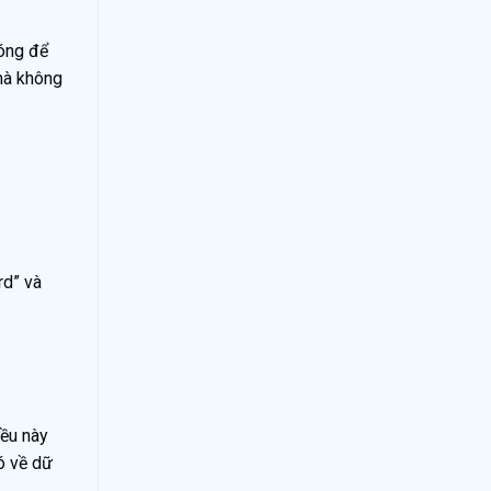
hóng để
mà không
rd” và
iều này
ó về dữ