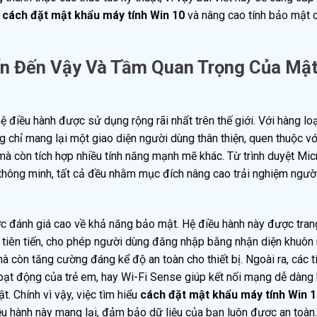
ủ
cách đặt mật khẩu máy tính Win 10
và nâng cao tính bảo mật c
ến Đến Vậy Và Tầm Quan Trọng Của Mậ
ệ điều hành được sử dụng rộng rãi nhất trên thế giới. Với hàng loạ
ng chỉ mang lại một giao diện người dùng thân thiện, quen thuộc vớ
mà còn tích hợp nhiều tính năng mạnh mẽ khác. Từ trình duyệt Mic
a thông minh, tất cả đều nhằm mục đích nâng cao trải nghiệm ngườ
c đánh giá cao về khả năng bảo mật. Hệ điều hành này được tran
 tiên tiến, cho phép người dùng đăng nhập bằng nhận diện khuôn
mà còn tăng cường đáng kể độ an toàn cho thiết bị. Ngoài ra, các 
ạt động của trẻ em, hay Wi-Fi Sense giúp kết nối mạng dễ dàng 
. Chính vì vậy, việc tìm hiểu
cách đặt mật khẩu máy tính Win 
iều hành này mang lại, đảm bảo dữ liệu của bạn luôn được an toàn.