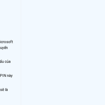
icrosoft
huyển
hẩu của
 PIN này
sẽ là