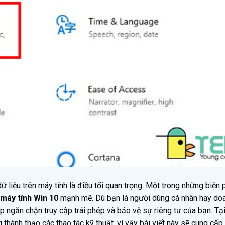
ữ liệu trên máy tính là điều tối quan trọng. Một trong những biện
máy tính Win 10
mạnh mẽ. Dù bạn là người dùng cá nhân hay do
úp ngăn chặn truy cập trái phép và bảo vệ sự riêng tư của bạn. Tạ
 thành thạo các thao tác kỹ thuật, vì vậy bài viết này sẽ cung cấ