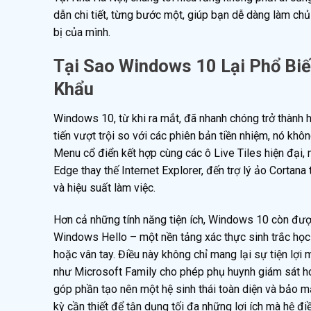
dẫn chi tiết, từng bước một, giúp bạn dễ dàng làm ch
bị của mình.
Tại Sao Windows 10 Lại Phổ Bi
Khẩu
Windows 10, từ khi ra mắt, đã nhanh chóng trở thành h
tiến vượt trội so với các phiên bản tiền nhiệm, nó khô
Menu cổ điển kết hợp cùng các ô Live Tiles hiện đại, 
Edge thay thế Internet Explorer, đến trợ lý ảo Cortan
và hiệu suất làm việc.
Hơn cả những tính năng tiện ích, Windows 10 còn đượ
Windows Hello – một nền tảng xác thực sinh trắc học
hoặc vân tay. Điều này không chỉ mang lại sự tiện lợi 
như Microsoft Family cho phép phụ huynh giám sát ho
góp phần tạo nên một hệ sinh thái toàn diện và bảo mật
kỳ cần thiết để tận dụng tối đa những lợi ích mà hệ đ