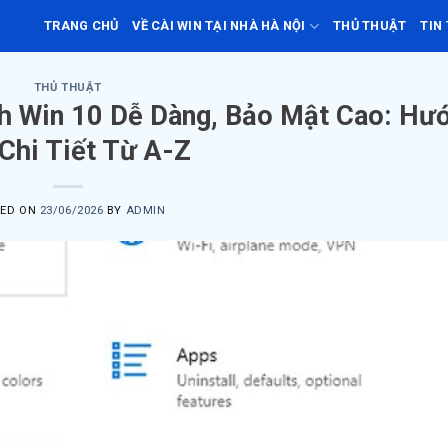
TRANG CHỦ
VỀ CÀI WIN TẠI NHÀ HÀ NỘI
THỦ THUẬT
TIN
THỦ THUẬT
h Win 10 Dễ Dàng, Bảo Mật Cao: Hư
Chi Tiết Từ A-Z
TED ON
23/06/2026
BY
ADMIN