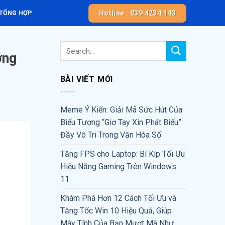
Hotline : 039 4234 143
 TỔNG HỢP
ớng
BÀI VIẾT MỚI
Meme Ý Kiến: Giải Mã Sức Hút Của
Biểu Tượng “Giơ Tay Xin Phát Biểu”
Đầy Vô Tri Trong Văn Hóa Số
Tăng FPS cho Laptop: Bí Kíp Tối Ưu
Hiệu Năng Gaming Trên Windows
11
Khám Phá Hơn 12 Cách Tối Ưu và
Tăng Tốc Win 10 Hiệu Quả, Giúp
Máy Tính Của Bạn Mượt Mà Như