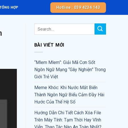
Hotline : 039 4234 143
 TỔNG HỢP
h
BÀI VIẾT MỚI
“Mlem Mlem”: Giải Mã Cơn Sốt
Ngôn Ngữ Mạng “Gây Nghiện” Trong
Giới Trẻ Việt
Meme Khóc: Khi Nước Mắt Biến
Thành Ngôn Ngữ Biểu Cảm Đầy Hài
Hước Của Thế Hệ Số
Hướng Dẫn Chi Tiết Cách Xóa File
Trên Máy Tính: Tạm Thời Hay Vĩnh
Viễn, Thao Tác Nào An Toàn Nhất?