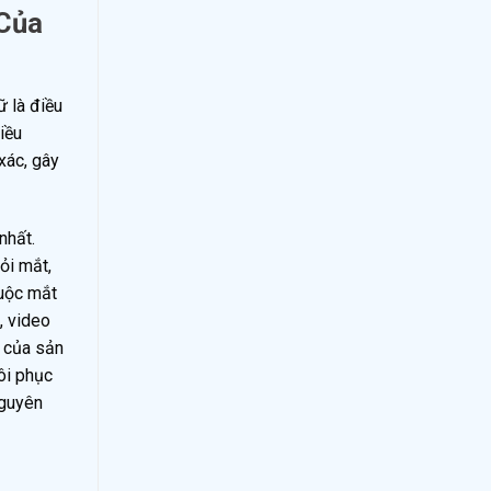
 Của
ữ là điều
iều
xác, gây
nhất.
ỏi mắt,
buộc mắt
, video
c của sản
ôi phục
nguyên