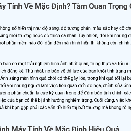
áy Tính Về Mặc Định? Tầm Quan Trọng
 thông số hiển thị như độ sáng, độ tương phản, màu sắc hay cỡ ch
áng môi trường hoặc sở thích cá nhân. Tuy nhiên, đôi khi những đ
ởi một phần mềm nào đó, dẫn đến màn hình hiển thị không còn chính 
bạn có một trải nghiệm hình ảnh nhất quán, trung thực và tối ưu 
 ích đáng kể. Thứ nhất, nó bảo vệ thị lực của bạn khỏi tình trạng m
h sáng màn hình quá chói có thể gây lóa, trong khi quá tối lại 
 đối với những người làm việc liên quan đến đồ họa, chỉnh sửa ảnh
 tương phản chuẩn là cực kỳ quan trọng để đảm bảo tính chính xá
iệc của bạn có thể bị ảnh hưởng nghiêm trọng. Cuối cùng, việc kh
uả khi bạn gặp phải các vấn đề hiển thị bất thường mà không rõ 
nh Máy Tính Về Mặc Định Hiệu Quả