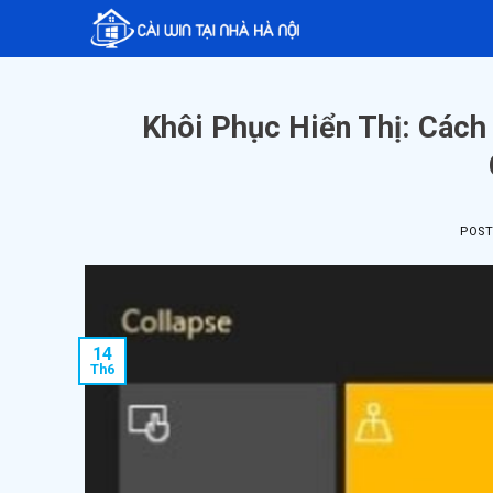
Skip
to
content
Khôi Phục Hiển Thị: Các
POS
14
Th6