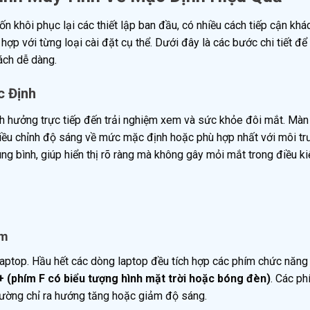
n khôi phục lại các thiết lập ban đầu, có nhiều cách tiếp cận khá
p với từng loại cài đặt cụ thể. Dưới đây là các bước chi tiết để
ách dễ dàng.
c Định
h hưởng trực tiếp đến trải nghiệm xem và sức khỏe đôi mắt. Màn
 điều chỉnh độ sáng về mức mặc định hoặc phù hợp nhất với môi t
ng bình, giúp hiển thị rõ ràng mà không gây mỏi mắt trong điều ki
ím
i laptop. Hầu hết các dòng laptop đều tích hợp các phím chức năng
+ (phím F có biểu tượng hình mặt trời hoặc bóng đèn)
. Các ph
hường chỉ ra hướng tăng hoặc giảm độ sáng.