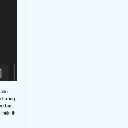
 chữ
nh hưởng
như bạn
 hiển thị