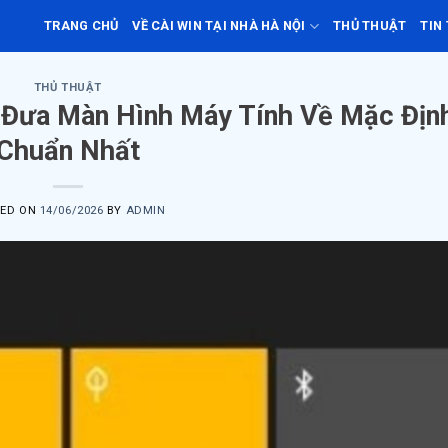
TRANG CHỦ
VỀ CÀI WIN TẠI NHÀ HÀ NỘI
THỦ THUẬT
TIN
THỦ THUẬT
h Đưa Màn Hình Máy Tính Về Mặc Địn
Chuẩn Nhất
TED ON
14/06/2026
BY
ADMIN