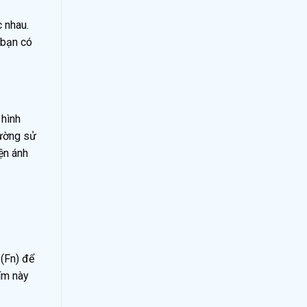
c nhau.
 bạn có
 hình
rường sử
ện ánh
 (Fn) để
ím này