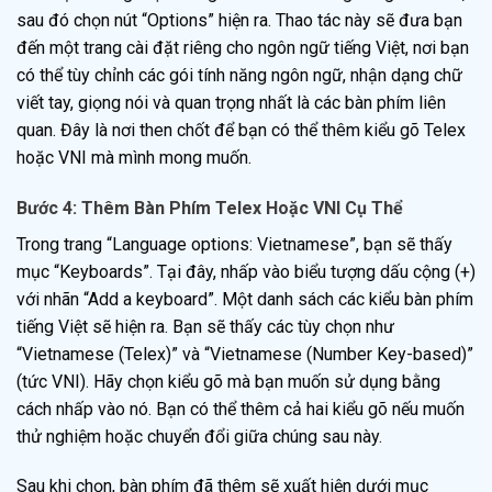
sau đó chọn nút “Options” hiện ra. Thao tác này sẽ đưa bạn
đến một trang cài đặt riêng cho ngôn ngữ tiếng Việt, nơi bạn
có thể tùy chỉnh các gói tính năng ngôn ngữ, nhận dạng chữ
viết tay, giọng nói và quan trọng nhất là các bàn phím liên
quan. Đây là nơi then chốt để bạn có thể thêm kiểu gõ Telex
hoặc VNI mà mình mong muốn.
Bước 4: Thêm Bàn Phím Telex Hoặc VNI Cụ Thể
Trong trang “Language options: Vietnamese”, bạn sẽ thấy
mục “Keyboards”. Tại đây, nhấp vào biểu tượng dấu cộng (+)
với nhãn “Add a keyboard”. Một danh sách các kiểu bàn phím
tiếng Việt sẽ hiện ra. Bạn sẽ thấy các tùy chọn như
“Vietnamese (Telex)” và “Vietnamese (Number Key-based)”
(tức VNI). Hãy chọn kiểu gõ mà bạn muốn sử dụng bằng
cách nhấp vào nó. Bạn có thể thêm cả hai kiểu gõ nếu muốn
thử nghiệm hoặc chuyển đổi giữa chúng sau này.
Sau khi chọn, bàn phím đã thêm sẽ xuất hiện dưới mục