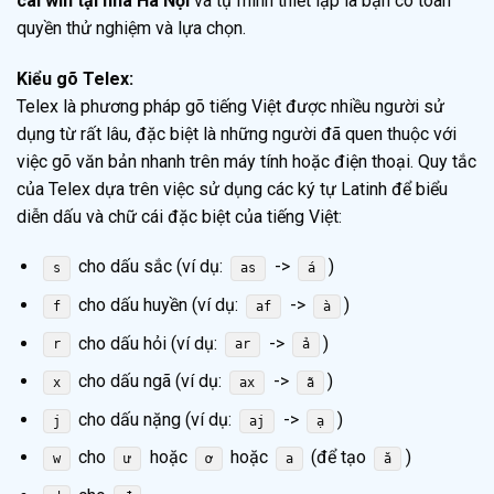
cài win tại nhà Hà Nội
và tự mình thiết lập là bạn có toàn
quyền thử nghiệm và lựa chọn.
Kiểu gõ Telex:
Telex là phương pháp gõ tiếng Việt được nhiều người sử
dụng từ rất lâu, đặc biệt là những người đã quen thuộc với
việc gõ văn bản nhanh trên máy tính hoặc điện thoại. Quy tắc
của Telex dựa trên việc sử dụng các ký tự Latinh để biểu
diễn dấu và chữ cái đặc biệt của tiếng Việt:
cho dấu sắc (ví dụ:
->
)
s
as
á
cho dấu huyền (ví dụ:
->
)
f
af
à
cho dấu hỏi (ví dụ:
->
)
r
ar
ả
cho dấu ngã (ví dụ:
->
)
x
ax
ã
cho dấu nặng (ví dụ:
->
)
j
aj
ạ
cho
hoặc
hoặc
(để tạo
)
w
ư
ơ
a
ă