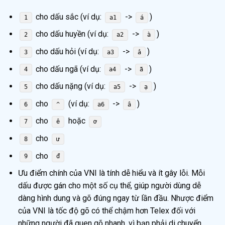
cho dấu sắc (ví dụ:
->
)
1
a1
á
cho dấu huyền (ví dụ:
->
)
2
a2
à
cho dấu hỏi (ví dụ:
->
)
3
a3
ả
cho dấu ngã (ví dụ:
->
)
4
a4
ã
cho dấu nặng (ví dụ:
->
)
5
a5
ạ
cho
(ví dụ:
->
)
6
^
a6
â
cho
hoặc
7
ê
ơ
cho
8
ư
cho
9
đ
Ưu điểm chính của VNI là tính dễ hiểu và ít gây lỗi. Mỗi
dấu được gán cho một số cụ thể, giúp người dùng dễ
dàng hình dung và gõ đúng ngay từ lần đầu. Nhược điểm
của VNI là tốc độ gõ có thể chậm hơn Telex đối với
những người đã quen gõ nhanh, vì bạn phải di chuyển