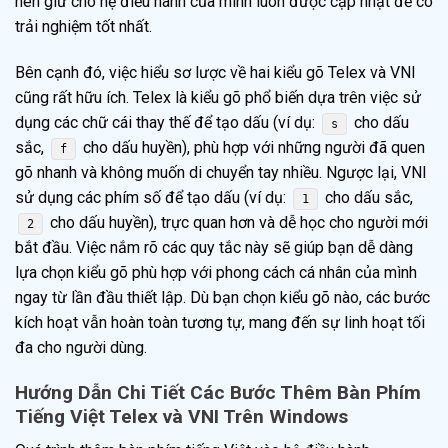
nên giữ cho hệ điều hành của mình luôn được cập nhật để có
trải nghiệm tốt nhất.
Bên cạnh đó, việc hiểu sơ lược về hai kiểu gõ Telex và VNI
cũng rất hữu ích. Telex là kiểu gõ phổ biến dựa trên việc sử
dụng các chữ cái thay thế để tạo dấu (ví dụ:
cho dấu
s
sắc,
cho dấu huyền), phù hợp với những người đã quen
f
gõ nhanh và không muốn di chuyển tay nhiều. Ngược lại, VNI
sử dụng các phím số để tạo dấu (ví dụ:
cho dấu sắc,
1
cho dấu huyền), trực quan hơn và dễ học cho người mới
2
bắt đầu. Việc nắm rõ các quy tắc này sẽ giúp bạn dễ dàng
lựa chọn kiểu gõ phù hợp với phong cách cá nhân của mình
ngay từ lần đầu thiết lập. Dù bạn chọn kiểu gõ nào, các bước
kích hoạt vẫn hoàn toàn tương tự, mang đến sự linh hoạt tối
đa cho người dùng.
Hướng Dẫn Chi Tiết Các Bước Thêm Bàn Phím
Tiếng Việt Telex và VNI Trên Windows