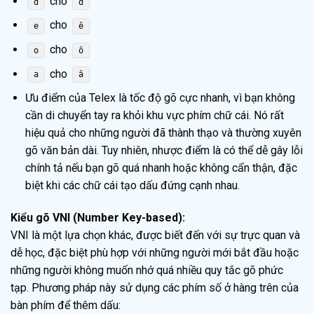
cho
d
đ
cho
e
ê
cho
o
ô
cho
a
â
Ưu điểm của Telex là tốc độ gõ cực nhanh, vì bạn không
cần di chuyển tay ra khỏi khu vực phím chữ cái. Nó rất
hiệu quả cho những người đã thành thạo và thường xuyên
gõ văn bản dài. Tuy nhiên, nhược điểm là có thể dễ gây lỗi
chính tả nếu bạn gõ quá nhanh hoặc không cẩn thận, đặc
biệt khi các chữ cái tạo dấu đứng cạnh nhau.
Kiểu gõ VNI (Number Key-based):
VNI là một lựa chọn khác, được biết đến với sự trực quan và
dễ học, đặc biệt phù hợp với những người mới bắt đầu hoặc
những người không muốn nhớ quá nhiều quy tắc gõ phức
tạp. Phương pháp này sử dụng các phím số ở hàng trên của
bàn phím để thêm dấu: