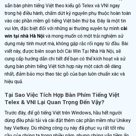
sẵn bàn phím tiếng Việt theo kiểu gõ Telex và VNI ngay
trong hệ điều hành, chấm dứt kỷ nguyên phụ thuộc hoàn toàn
vào các phần mềm gõ tiếng Việt bên thứ ba. Đây là một tin
vui lớn, đặc biệt đối với những ai thường xuyên tự mình
cài
win tại nhà Hà Nội
và mong muốn có một trải nghiệm sử
dụng máy tính mượt mà, không gặp rắc rối ngay từ đầu. Bài
viết này, được biên soạn bởi Cài Win Tại Nhà Hà Nội, sẽ
cung cấp hướng dẫn chi tiết để bạn có thể kích hoạt và sử
dụng bàn phím tiếng Việt tích hợp này một cách dễ dàng
nhất, đảm bảo mọi thao tác gõ của bạn luôn chuẩn xác và
hiệu quả.
Tại Sao Việc Tích Hợp Bàn Phím Tiếng Việt
Telex & VNI Lại Quan Trọng Đến Vậy?
Trước đây, để gõ tiếng Việt trên Windows, hầu hết người
dùng đều phải tải và cài đặt thêm các phần mềm như Unikey
hay Vietkey. Dù những công cụ này đã phục vụ rất tốt nhu
cầu của chúng ta trong nhiều năm, nhưng chúng vẫn tiềm ẩn