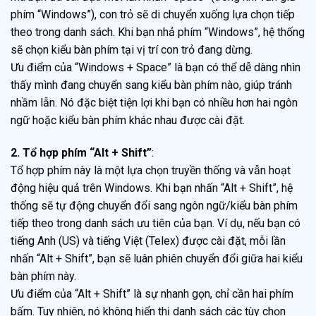
phím “Windows”), con trỏ sẽ di chuyển xuống lựa chọn tiếp
theo trong danh sách. Khi bạn nhả phím “Windows”, hệ thống
sẽ chọn kiểu bàn phím tại vị trí con trỏ đang dừng.
Ưu điểm của “Windows + Space” là bạn có thể dễ dàng nhìn
thấy mình đang chuyển sang kiểu bàn phím nào, giúp tránh
nhầm lẫn. Nó đặc biệt tiện lợi khi bạn có nhiều hơn hai ngôn
ngữ hoặc kiểu bàn phím khác nhau được cài đặt.
2. Tổ hợp phím “Alt + Shift”
:
Tổ hợp phím này là một lựa chọn truyền thống và vẫn hoạt
động hiệu quả trên Windows. Khi bạn nhấn “Alt + Shift”, hệ
thống sẽ tự động chuyển đổi sang ngôn ngữ/kiểu bàn phím
tiếp theo trong danh sách ưu tiên của bạn. Ví dụ, nếu bạn có
tiếng Anh (US) và tiếng Việt (Telex) được cài đặt, mỗi lần
nhấn “Alt + Shift”, bạn sẽ luân phiên chuyển đổi giữa hai kiểu
bàn phím này.
Ưu điểm của “Alt + Shift” là sự nhanh gọn, chỉ cần hai phím
bấm. Tuy nhiên, nó không hiển thị danh sách các tùy chọn