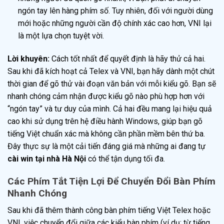
ngón tay lên hàng phím số. Tuy nhiên, đối với người dùng
mới hoặc những người cần độ chính xác cao hơn, VNI lại
là một lựa chọn tuyệt vời.
Lời khuyên:
Cách tốt nhất để quyết định là hãy thử cả hai.
Sau khi đã kích hoạt cả Telex và VNI, bạn hãy dành một chút
thời gian để gõ thử vài đoạn văn bản với mỗi kiểu gõ. Bạn sẽ
nhanh chóng cảm nhận được kiểu gõ nào phù hợp hơn với
“ngón tay” và tư duy của mình. Cả hai đều mang lại hiệu quả
cao khi sử dụng trên hệ điều hành Windows, giúp bạn gõ
tiếng Việt chuẩn xác mà không cần phần mềm bên thứ ba.
Đây thực sự là một cải tiến đáng giá mà những ai đang tự
cài win tại nhà Hà Nội
có thể tận dụng tối đa.
Các Phím Tắt Tiện Lợi Để Chuyển Đổi Bàn Phím
Nhanh Chóng
Sau khi đã thêm thành công bàn phím tiếng Việt Telex hoặc
VNI, việc chuyển đổi giữa các kiểu bàn phím (ví dụ: từ tiếng