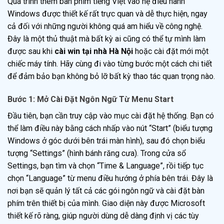
Quá trình thêm bàn phím tiếng Việt vào hệ điều hành
Windows được thiết kế rất trực quan và dễ thực hiện, ngay
cả đối với những người không quá am hiểu về công nghệ.
Đây là một thủ thuật mà bất kỳ ai cũng có thể tự mình làm
được sau khi
cài win tại nhà Hà Nội
hoặc cài đặt mới một
chiếc máy tính. Hãy cùng đi vào từng bước một cách chi tiết
để đảm bảo bạn không bỏ lỡ bất kỳ thao tác quan trọng nào.
Bước 1: Mở Cài Đặt Ngôn Ngữ Từ Menu Start
Đầu tiên, bạn cần truy cập vào mục cài đặt hệ thống. Bạn có
thể làm điều này bằng cách nhấp vào nút “Start” (biểu tượng
Windows ở góc dưới bên trái màn hình), sau đó chọn biểu
tượng “Settings” (hình bánh răng cưa). Trong cửa sổ
Settings, bạn tìm và chọn “Time & Language”, rồi tiếp tục
chọn “Language” từ menu điều hướng ở phía bên trái. Đây là
nơi bạn sẽ quản lý tất cả các gói ngôn ngữ và cài đặt bàn
phím trên thiết bị của mình. Giao diện này được Microsoft
thiết kế rõ ràng, giúp người dùng dễ dàng định vị các tùy