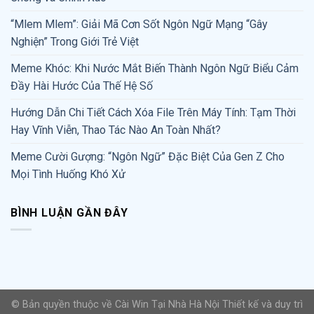
“Mlem Mlem”: Giải Mã Cơn Sốt Ngôn Ngữ Mạng “Gây
Nghiện” Trong Giới Trẻ Việt
Meme Khóc: Khi Nước Mắt Biến Thành Ngôn Ngữ Biểu Cảm
Đầy Hài Hước Của Thế Hệ Số
Hướng Dẫn Chi Tiết Cách Xóa File Trên Máy Tính: Tạm Thời
Hay Vĩnh Viễn, Thao Tác Nào An Toàn Nhất?
Meme Cười Gượng: “Ngôn Ngữ” Đặc Biệt Của Gen Z Cho
Mọi Tình Huống Khó Xử
BÌNH LUẬN GẦN ĐÂY
© Bản quyền thuộc về Cài Win Tại Nhà Hà Nội
Thiết kế và duy trì