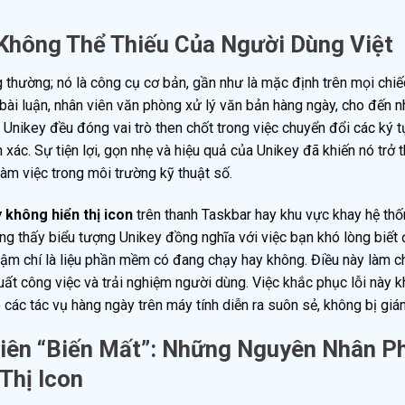
Không Thể Thiếu Của Người Dùng Việt
 thường; nó là công cụ cơ bản, gần như là mặc định trên mọi chi
 bài luận, nhân viên văn phòng xử lý văn bản hàng ngày, cho đến 
 Unikey đều đóng vai trò then chốt trong việc chuyển đổi các ký t
xác. Sự tiện lợi, gọn nhẹ và hiệu quả của Unikey đã khiến nó trở 
àm việc trong môi trường kỹ thuật số.
y không hiển thị icon
trên thanh Taskbar hay khu vực khay hệ thố
ông thấy biểu tượng Unikey đồng nghĩa với việc bạn khó lòng biết
thậm chí là liệu phần mềm có đang chạy hay không. Điều này làm c
suất công việc và trải nghiệm người dùng. Việc khắc phục lỗi này k
các tác vụ hàng ngày trên máy tính diễn ra suôn sẻ, không bị giá
hiên “Biến Mất”: Những Nguyên Nhân P
Thị Icon