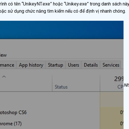
trình có tên “UnikeyNT.exe” hoặc “Unikey.exe” trong danh sách này
 hoặc sử dụng chức năng tìm kiếm nếu có để định vị nhanh chóng.
Nh