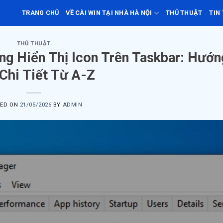
TRANG CHỦ
VỀ CÀI WIN TẠI NHÀ HÀ NỘI
THỦ THUẬT
TIN
THỦ THUẬT
ng Hiển Thị Icon Trên Taskbar: Hướn
Chi Tiết Từ A-Z
TED ON
21/05/2026
BY
ADMIN