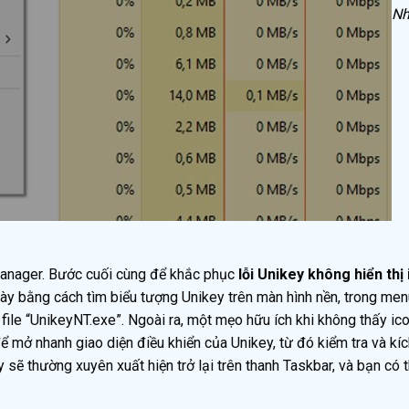
Nh
 Manager. Bước cuối cùng để khắc phục
lỗi Unikey không hiển thị
ày bằng cách tìm biểu tượng Unikey trên màn hình nền, trong menu
ile “UnikeyNT.exe”. Ngoài ra, một mẹo hữu ích khi không thấy ic
ể mở nhanh giao diện điều khiển của Unikey, từ đó kiểm tra và kí
 sẽ thường xuyên xuất hiện trở lại trên thanh Taskbar, và bạn có t