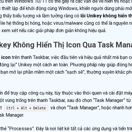
ũ trên Windows 10/11 có thể gây ra các vấn đề về hiển thị hoặc
 thiết lập để khởi động cùng Windows, khiến người dùng phải mở
g thấy biểu tượng và lầm tưởng rằng có
lỗi Unikey không hiển th
file hệ thống bị hỏng, hoặc virus/malware cũng có thể là nguyên 
c xem xét nếu các giải pháp đơn giản không hiệu quả.
key Không Hiển Thị Icon Qua Task Man
 icon
trên thanh Taskbar, việc đầu tiên và hiệu quả nhất mà bạn c
động lại” Unikey một cách an toàn. Phương pháp này giúp đóng h
hép bạn mở lại phần mềm một cách “sạch sẽ”, thường xuyên khắc p
 để truy cập công cụ này, tùy thuộc vào thói quen và cài đặt máy
một vùng trống trên thanh Taskbar, sau đó chọn “Task Manager” t
ắt
và chọn “Task Manager”, hoặc nhanh hơn
Ctrl + Alt + Delete
ask Manager.
hẻ “Processes”. Đây là nơi liệt kê tất cả các ứng dụng và tiến tr