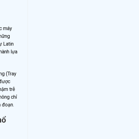
ếc máy
những
ự Latin
thành lựa
ng (Tray
 được
hậm trễ
hông chỉ
n đoạn.
hổ