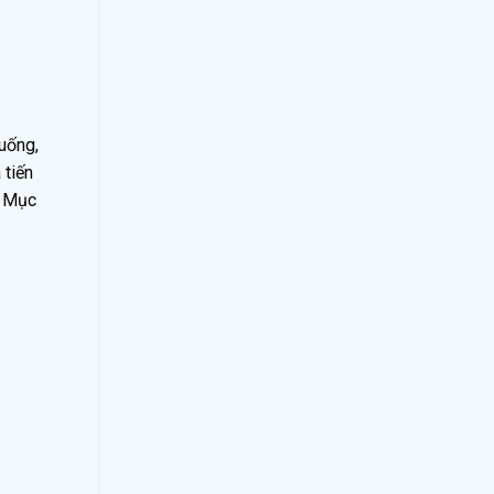
uống,
 tiến
. Mục