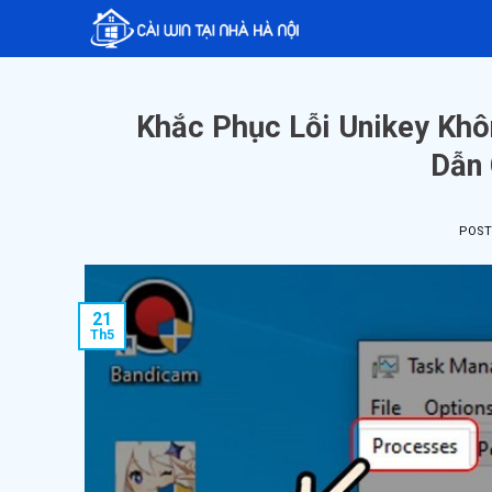
Skip
to
content
Khắc Phục Lỗi Unikey Khô
Dẫn 
POS
21
Th5