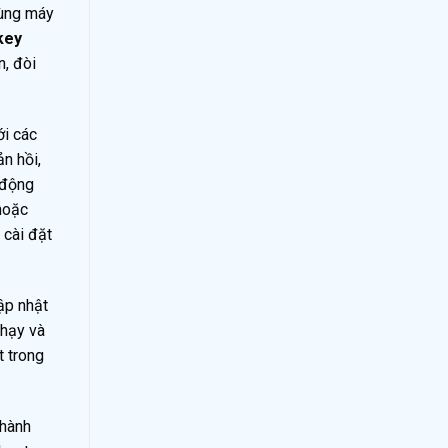
dùng máy
ikey
n, đòi
ới các
n hồi,
t động
 hoặc
 cài đặt
ập nhật
chạy và
t trong
 hành