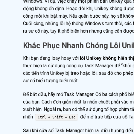
Windows. Ví dụ, việc chạy một phiên bản Unikey quá c
động không ổn định. Hoặc đôi khi, Unikey không được
công mỗi khi bật máy. Nếu quên bước này, họ sẽ khôn
Cuối cùng, những lỗi hệ thống Windows tạm thời, các 
ra sự cố này, tuy ít phổ biến hơn nhưng cũng cần đượ
Khắc Phục Nhanh Chóng Lỗi Uni
Khi bạn đang loay hoay với
lỗi Unikey không hiển thị
thực hiện là sử dụng công cụ Task Manager để “khởi 
các tiến trình Unikey bị treo hoặc lỗi, sau đó cho p
sự cố biểu tượng biến mất.
Để bắt đầu, hãy mở Task Manager. Có ba cách phổ biến
của bạn. Cách đơn giản nhất là nhấn chuột phải vào 
xuất hiện. Ngoài ra, bạn có thể sử dụng tổ hợp phím t
nhấn
để mở trực tiếp cửa sổ T
Ctrl + Shift + Esc
Sau khi cửa sổ Task Manager hiện ra, điều hướng đến t