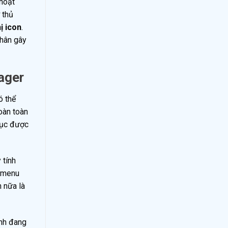
 hoạt
 thủ
ị icon
.
nhân gây
ager
ó thể
oàn toàn
hục được
 tính
ừ menu
 nữa là
ình đang