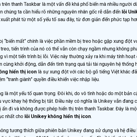
n trên thanh Taskbar là một vấn đề khá phổ biến mà nhiều người 
iên chúng ta cần hiểu rõ những nguyên nhân gốc rễ dẫn đến
lỗi Un
 xuất phát từ một số yếu tố sau đây, từ đơn giản đến phức tạp hơ
 “biến mất” chính là việc phần mềm bị treo hoặc gặp xung đột v
treo, tiến trình của nó có thể vẫn còn chạy ngầm nhưng không phả
 vì một tiến trình bị lỗi. Việc này thường xảy ra khi máy tính hoạ
ềm cùng khởi động, dẫn đến tình trạng quá tải tài nguyên hệ thống
ông hiển thị icon
là sự xung đột với các bộ gõ tiếng Việt khác đã
 “tranh giành” quyền điều khiển việc nhập liệu.
ng là một yếu tố quan trọng. Đôi khi, do vô tình hoặc do một bản c
hu vực khay hệ thống bị tắt. Điều này có nghĩa là Unikey vẫn đang 
 ẩn đi và không được phép hiển thị trên thanh Taskbar. Đây là mộ
ục nhất cho
lỗi Unikey không hiển thị icon
.
ông tương thích giữa phiên bản Unikey đang sử dụng và hệ điều