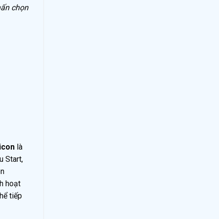
ấn chọn
 icon
là
 Start,
on
ch hoạt
hể tiếp