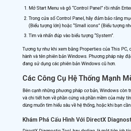
Mở Start Menu và gõ “Control Panel” rồi nhấn Enter
Trong cửa sổ Control Panel, hãy đảm bảo rằng mục
(Biểu tượng lớn) hoặc “Small icons” (Biểu tượng nh
Tìm và nhấn đúp vào biểu tượng “System”.
Tương tự như khi xem bằng Properties của This PC, cử
hành và tên phiên bản Windows. Phương pháp này đặc 
đang sử dụng các phiên bản Windows cũ hơn.
Các Công Cụ Hệ Thống Mạnh Mẽ
Bên cạnh những phương pháp cơ bản, Windows còn tra
và chi tiết hơn về phần cứng và phần mềm của máy tính
dùng muốn tìm hiểu sâu về hệ thống, hoặc khi bạn cần 
Khám Phá Cấu Hình Với DirectX Diagnost
DirectX Diagnostic Tool, hay dxdiag, là một tiện ích 