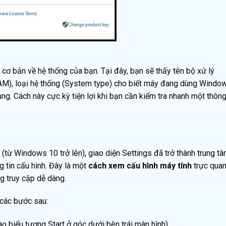
 cơ bản về hệ thống của bạn. Tại đây, bạn sẽ thấy tên bộ xử lý
AM), loại hệ thống (System type) cho biết máy đang dùng Windo
g. Cách này cực kỳ tiện lợi khi bạn cần kiểm tra nhanh một thôn
(từ Windows 10 trở lên), giao diện Settings đã trở thành trung t
g tin cấu hình. Đây là một
cách xem cấu hình máy tính
trực quan
g truy cập dễ dàng.
 các bước sau:
o biểu tượng Start ở góc dưới bên trái màn hình).