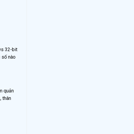
ws 32-bit
g số nào
âm quản
, thân