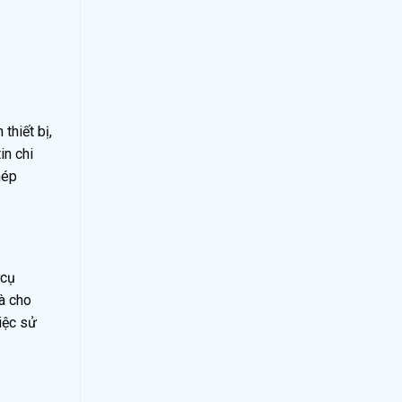
thiết bị,
in chi
hép
 cụ
à cho
iệc sử