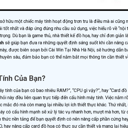
 sở hữu một chiếc máy tính hoạt động trơn tru là điều mà ai cũng
i tốt nhất và đáp ứng đúng nhu cầu sử dụng, việc hiểu rõ về “nội 
trọng. Dù bạn là game thủ, nhà thiết kế đồ họa, hay chỉ đơn giản l
nh
sẽ giúp bạn đưa ra những quyết định sáng suốt khi cần nâng c
ết này, được biên soạn bởi Cài Win Tại Nhà Hà Nội, sẽ hướng dẫn b
yên sâu, đảm bảo bạn có thể nắm bắt mọi thông tin cần thiết v
Tính Của Bạn?
áy tính của bạn có bao nhiêu RAM?”, “CPU gì vậy?”, hay “Card đồ
 này đều liên quan trực tiếp đến cấu hình máy tính. Việc nắm r
c mắc đó mà còn mang lại nhiều lợi ích thiết thực khác. Thứ nhất,
áy có cấu hình mạnh sẽ xử lý tác vụ nhanh hơn, mượt mà hơn, từ
kiến thức nền tảng để bạn quyết định có nên nâng cấp phần cứng ha
, hay nâng cấp card đồ họa có thực sự cần thiết và mang lại hiệ