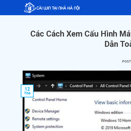
Skip
to
content
Các Cách Xem Cấu Hình Máy
Dẫn To
POS
12
Th6