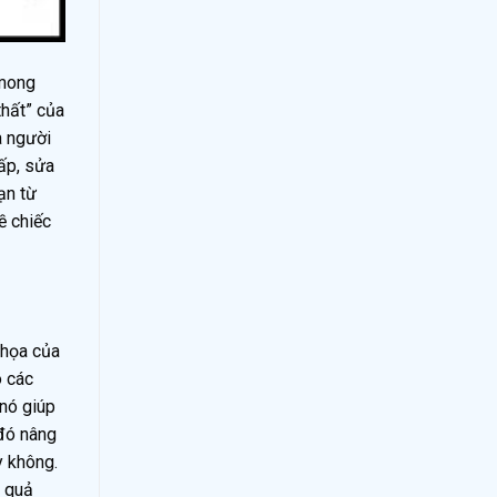
 mong
thất” của
à người
ấp, sửa
ạn từ
ề chiếc
 họa của
õ các
 nó giúp
 đó nâng
y không.
u quả