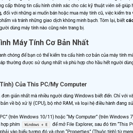
g cấp thông tin cấu hình chính xác cho các kỹ thuật viên sẽ giúp
 đối với những ai muốn bán hoặc mua máy tính cũ, việc kiểm tra 
 phẩm và tránh những giao dịch không minh bạch. Tóm lại, biết
cá
gười dùng máy tính nào cũng nên trang bị.
nh Máy Tính Cơ Bản Nhất
anh chóng để bạn có thể kiểm tra cấu hình cơ bản của máy tính 
áp thường được sử dụng nhất và phù hợp cho hầu hết người dùn
 Tính) Của This PC/My Computer
 đơn giản nhất mà nhiều người dùng Windows biết đến. Chỉ với và
 bản về bộ xử lý (CPU), bộ nhớ RAM, và loại hệ điều hành đang s
is PC” (trên Windows 10/11) hoặc “My Computer” (trên Windows 7)
ổ hợp phím
để mở File Explorer, sau đó tìm “This P
Windows + E
ột phải vào biểu tượng đó và chọn “Properties” (Thuộc tính) từ me