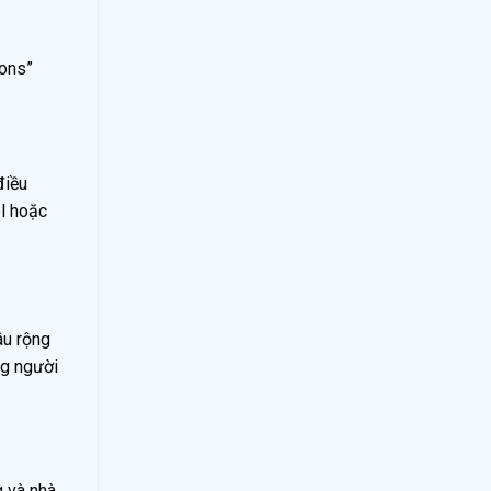
cons”
điều
l hoặc
âu rộng
ng người
g và nhà