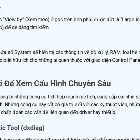
.
 “View by” (Xem theo) ở góc trên bên phải được đặt là “Large i
ỏ) để dễ dàng tìm kiếm.
a sổ System sẽ hiển thị các thông tin về bộ xử lý, RAM, loại hệ 
biệt hữu ích cho những ai quen thuộc với giao diện Control Pane
 Để Xem Cấu Hình Chuyên Sâu
ng bị những công cụ tích hợp mạnh mẽ hơn, cung cấp cái nhìn s
. Những công cụ này rất có giá trị đối với các kỹ thuật viên, nhữ
chẩn đoán các vấn đề liên quan đến driver hay thiết bị.
ic Tool (dxdiag)
tích hợp trong Windows được phát triển chủ yếu để giúp người dùn