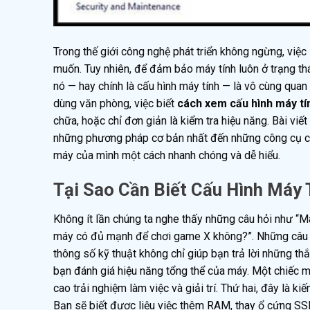
Trong thế giới công nghệ phát triển không ngừng, việc
muốn. Tuy nhiên, để đảm bảo máy tính luôn ở trạng thá
nó — hay chính là cấu hình máy tính — là vô cùng quan 
dùng văn phòng, việc biết
cách xem cấu hình máy tí
chữa, hoặc chỉ đơn giản là kiểm tra hiệu năng. Bài vi
những phương pháp cơ bản nhất đến những công cụ chu
máy của mình một cách nhanh chóng và dễ hiểu.
Tại Sao Cần Biết Cấu Hình Máy 
Không ít lần chúng ta nghe thấy những câu hỏi như “M
máy có đủ mạnh để chơi game X không?”. Những câu hỏi
thông số kỹ thuật không chỉ giúp bạn trả lời những thắ
bạn đánh giá hiệu năng tổng thể của máy. Một chiếc m
cao trải nghiệm làm việc và giải trí. Thứ hai, đây là 
Bạn sẽ biết được liệu việc thêm RAM, thay ổ cứng SSD