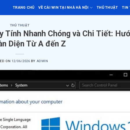
TRANG CHỦ
VỀ CÀI WIN TẠI NHÀ HÀ NỘI
THỦ THUẬT
TIN
THỦ THUẬT
 Tính Nhanh Chóng và Chi Tiết: Hư
àn Diện Từ A đến Z
TED ON
12/06/2026
BY
ADMIN