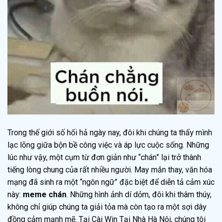
Trong thế giới số hối hả ngày nay, đôi khi chúng ta thấy mình
lạc lõng giữa bộn bề công việc và áp lực cuộc sống. Những
lúc như vậy, một cụm từ đơn giản như “chán” lại trở thành
tiếng lòng chung của rất nhiều người. May mắn thay, văn hóa
mạng đã sinh ra một “ngôn ngữ” đặc biệt để diễn tả cảm xúc
này:
meme chán
. Những hình ảnh dí dỏm, đôi khi thâm thúy,
không chỉ giúp chúng ta giải tỏa mà còn tạo ra một sợi dây
đồng cảm mạnh mẽ. Tại Cài Win Tại Nhà Hà Nội, chúng tôi