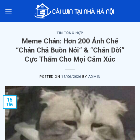
Skip
to
content
TIN TỔNG HỢP
Meme Chán: Hơn 200 Ảnh Chế
“Chán Chả Buồn Nói” & “Chán Đời”
Cực Thấm Cho Mọi Cảm Xúc
POSTED ON
15/06/2026
BY
ADMIN
15
Th6