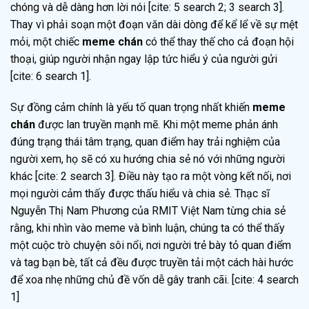
chóng và dễ dàng hơn lời nói [cite: 5 search 2; 3 search 3].
Thay vì phải soạn một đoạn văn dài dòng để kể lể về sự mệt
mỏi, một chiếc
meme chán
có thể thay thế cho cả đoạn hội
thoại, giúp người nhận ngay lập tức hiểu ý của người gửi
[cite: 6 search 1].
Sự đồng cảm chính là yếu tố quan trọng nhất khiến
meme
chán
được lan truyền mạnh mẽ. Khi một meme phản ánh
đúng trạng thái tâm trạng, quan điểm hay trải nghiệm của
người xem, họ sẽ có xu hướng chia sẻ nó với những người
khác [cite: 2 search 3]. Điều này tạo ra một vòng kết nối, nơi
mọi người cảm thấy được thấu hiểu và chia sẻ. Thạc sĩ
Nguyễn Thị Nam Phương của RMIT Việt Nam từng chia sẻ
rằng, khi nhìn vào meme và bình luận, chúng ta có thể thấy
một cuộc trò chuyện sôi nổi, nơi người trẻ bày tỏ quan điểm
và tag bạn bè, tất cả đều được truyền tải một cách hài hước
để xoa nhẹ những chủ đề vốn dễ gây tranh cãi. [cite: 4 search
1]