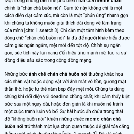
Một trong những biến thể phổ biến nhất của
meme chán
chính là “chán chả buồn nói”. Cụm từ này không chỉ là một
cách diễn đạt cảm xúc, mà còn là một “phản ứng” nhanh gọn
khi chúng ta không muốn giải thích dài dòng về tâm trạng
của mình [cite: 1 search 3]. Chỉ cần một tấm hình kèm theo
dòng chữ “chán chả buồn nói” là đủ để người khác hiểu được
cảm giác ngán ngẩm, mệt mỏi đến tột độ. Chính sự ngắn
gọn, súc tích này lại mang đến hiệu ứng mạnh mẽ, tạo ra sự
đồng điệu sâu sắc trong cộng đồng mạng.
Những bức
ảnh chế chán chả buồn nói
thường khắc họa
các nhân vật hoặc động vật với ánh mắt vô hồn, gương mặt
thẫn thờ, hoặc tư thế nằm bẹp đầy mệt mỏi. Chúng ta dùng
chúng khi đối diện với deadline chồng chất, khi cảm thấy kiệt
sức sau một ngày dài, hoặc đơn giản là khi muốn né tránh
một cuộc tranh luận vô bổ. Sự hài hước ẩn chứa trong thái
độ “không buồn nói” khiến những chiếc
meme chán chả
buồn nói
trở thành một lựa chọn quen thuộc để giải tỏa căng
thẳng một cách duyên dáng [cite: 1 search 2]. Đây là cách