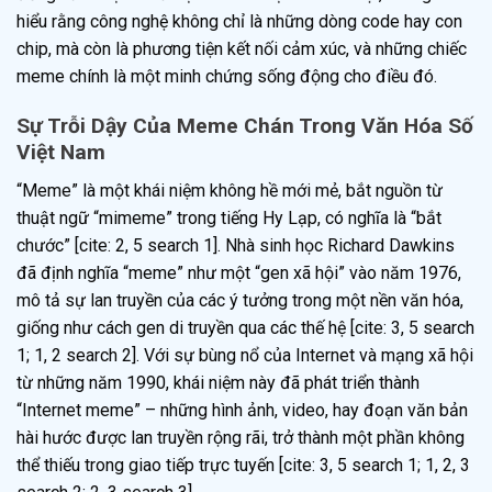
hiểu rằng công nghệ không chỉ là những dòng code hay con
chip, mà còn là phương tiện kết nối cảm xúc, và những chiếc
meme chính là một minh chứng sống động cho điều đó.
Sự Trỗi Dậy Của Meme Chán Trong Văn Hóa Số
Việt Nam
“Meme” là một khái niệm không hề mới mẻ, bắt nguồn từ
thuật ngữ “mimeme” trong tiếng Hy Lạp, có nghĩa là “bắt
chước” [cite: 2, 5 search 1]. Nhà sinh học Richard Dawkins
đã định nghĩa “meme” như một “gen xã hội” vào năm 1976,
mô tả sự lan truyền của các ý tưởng trong một nền văn hóa,
giống như cách gen di truyền qua các thế hệ [cite: 3, 5 search
1; 1, 2 search 2]. Với sự bùng nổ của Internet và mạng xã hội
từ những năm 1990, khái niệm này đã phát triển thành
“Internet meme” – những hình ảnh, video, hay đoạn văn bản
hài hước được lan truyền rộng rãi, trở thành một phần không
thể thiếu trong giao tiếp trực tuyến [cite: 3, 5 search 1; 1, 2, 3