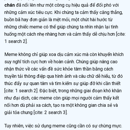
chán
đã nổi lên như một công cụ hiệu quả để đối phó với
những cảm xúc tiêu cực. Khi chúng ta cảm thấy căng thẳng,
buồn bã hay đơn giản là mệt mỏi, một chút hài hước từ
những chiếc meme có thể giúp chúng ta nhìn nhận lại tình
huống một cách nhẹ nhàng hơn và cảm thấy dễ chịu hơn [cite:
1 search 2].
Meme không chỉ giúp xoa dịu cảm xúc mà còn khuyến khích
suy nghĩ tích cực hơn về hoàn cảnh. Chúng giúp nâng cao
nhận thức về các vấn đề sức khỏe tâm thần bằng cách
truyền tải thông điệp qua hình ảnh và câu chữ dễ hiểu, từ đó
thúc đẩy sự quan tâm và tìm kiếm sự giúp đỡ khi cần thiết
[cite: 1 search 2]. Đặc biệt, trong những giai đoạn khó khăn
như đại dịch, các meme còn giúp mọi người cảm thấy kết
nối hơn dù phải xa cách, tạo ra một không gian chia sẻ và
giải tỏa chung [cite: 2 search 3].
Tuy nhiên, việc sử dụng meme cũng cần có sự chừng mực.