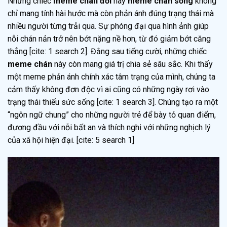
Những chiếc
meme chán đời
hay
meme chán sống
không
chỉ mang tính hài hước mà còn phản ánh đúng trạng thái mà
nhiều người từng trải qua. Sự phóng đại qua hình ảnh giúp
nỗi chán nản trở nên bớt nặng nề hơn, từ đó giảm bớt căng
thẳng [cite: 1 search 2]. Đằng sau tiếng cười, những chiếc
meme chán
này còn mang giá trị chia sẻ sâu sắc. Khi thấy
một meme phản ánh chính xác tâm trạng của mình, chúng ta
cảm thấy không đơn độc vì ai cũng có những ngày rơi vào
trạng thái thiếu sức sống [cite: 1 search 3]. Chúng tạo ra một
“ngôn ngữ chung” cho những người trẻ để bày tỏ quan điểm,
đương đầu với nỗi bất an và thích nghi với những nghịch lý
của xã hội hiện đại. [cite: 5 search 1]