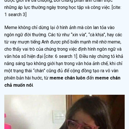
được giới trẻ ưa chuộng, bởi chúng phản ánh chân thực
những áp lực thường ngày trong học tập và công việc. [cite:
1 search 3]
Meme không chỉ dừng lại ở hình ảnh mà còn lan tỏa vào
ngôn ngữ đời thường. Các từ như “xin vía”, “cà khịa”, hay các
từ vay mượn tiếng Anh được phổ biến mạnh mẽ nhờ meme,
cho thấy vai trò của chúng trong việc định hình ngôn ngữ và
văn hóa số hiện đại [cite: 6 search 1]. Điều này chứng tỏ khả
năng sáng tạo không giới hạn trong văn hóa ảnh chế, khi chỉ
một trạng thái “chán” cũng đủ để cộng đồng tạo ra vô vàn
phiên bản hài hước, từ
meme chán luôn
đến
meme chán
chả muốn nói
.