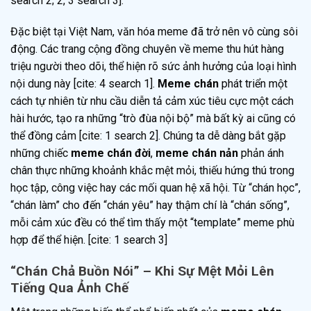
search 2; 2, 3 search 3].
Đặc biệt tại Việt Nam, văn hóa meme đã trở nên vô cùng sôi
động. Các trang cộng đồng chuyên về meme thu hút hàng
triệu người theo dõi, thể hiện rõ sức ảnh hưởng của loại hình
nội dung này [cite: 4 search 1].
Meme chán
phát triển một
cách tự nhiên từ nhu cầu diễn tả cảm xúc tiêu cực một cách
hài hước, tạo ra những “trò đùa nội bộ” mà bất kỳ ai cũng có
thể đồng cảm [cite: 1 search 2]. Chúng ta dễ dàng bắt gặp
những chiếc
meme chán đời
,
meme chán nản
phản ánh
chân thực những khoảnh khắc mệt mỏi, thiếu hứng thú trong
học tập, công việc hay các mối quan hệ xã hội. Từ “chán học”,
“chán làm” cho đến “chán yêu” hay thậm chí là “chán sống”,
mỗi cảm xúc đều có thể tìm thấy một “template” meme phù
hợp để thể hiện. [cite: 1 search 3]
“Chán Chả Buồn Nói” – Khi Sự Mệt Mỏi Lên
Tiếng Qua Ảnh Chế