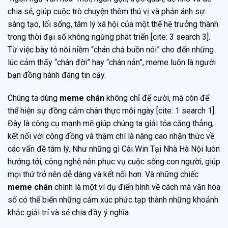
chia sẻ, giúp cuộc trò chuyện thêm thú vị và phản ánh sự
sáng tạo, lối sống, tâm lý xã hội của một thế hệ trưởng thành
trong thời đại số không ngừng phát triển [cite: 3 search 3].
Từ việc bày tỏ nỗi niềm “chán chả buồn nói” cho đến những
lúc cảm thấy “chán đời” hay “chán nản”, meme luôn là người
bạn đồng hành đáng tin cậy.
Chúng ta dùng
meme chán
không chỉ để cười, mà còn để
thể hiện sự đồng cảm chân thực mỗi ngày [cite: 1 search 1].
Đây là công cụ mạnh mẽ giúp chúng ta giải tỏa căng thẳng,
kết nối với cộng đồng và thậm chí là nâng cao nhận thức về
các vấn đề tâm lý. Như những gì Cài Win Tại Nhà Hà Nội luôn
hướng tới, công nghệ nên phục vụ cuộc sống con người, giúp
mọi thứ trở nên dễ dàng và kết nối hơn. Và những chiếc
meme chán
chính là một ví dụ điển hình về cách mà văn hóa
số có thể biến những cảm xúc phức tạp thành những khoảnh
khắc giải trí và sẻ chia đầy ý nghĩa.