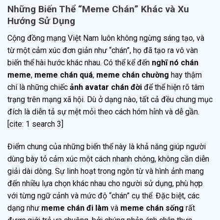
Những Biến Thể “Meme Chán” Khác và Xu
Hướng Sử Dụng
Cộng đồng mạng Việt Nam luôn không ngừng sáng tạo, và
từ một cảm xúc đơn giản như “chán”, họ đã tạo ra vô vàn
biến thể hài hước khác nhau. Có thể kể đến
nghĩ nó chán
meme
,
meme chán quá
,
meme chán chường
hay thậm
chí là những chiếc
ảnh avatar chán đời
để thể hiện rõ tâm
trạng trên mạng xã hội. Dù ở dạng nào, tất cả đều chung mục
đích là diễn tả sự mệt mỏi theo cách hóm hỉnh và dễ gần.
[cite: 1 search 3]
Điểm chung của những biến thể này là khả năng giúp người
dùng bày tỏ cảm xúc một cách nhanh chóng, không cần diễn
giải dài dòng. Sự linh hoạt trong ngôn từ và hình ảnh mang
đến nhiều lựa chọn khác nhau cho người sử dụng, phù hợp
với từng ngữ cảnh và mức độ “chán” cụ thể. Đặc biệt, các
dạng như
meme chán đi làm
và
meme chán sống
rất