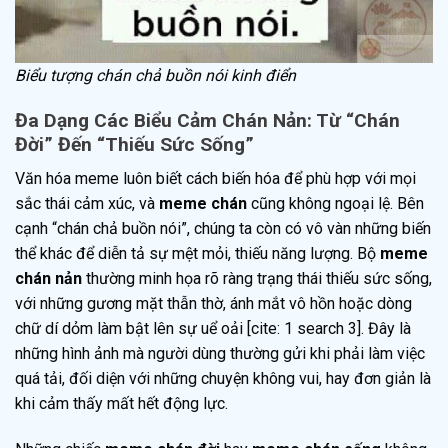
Biểu tượng chán chả buồn nói kinh điển
Đa Dạng Các Biểu Cảm Chán Nản: Từ “Chán
Đời” Đến “Thiếu Sức Sống”
Văn hóa meme luôn biết cách biến hóa để phù hợp với mọi
sắc thái cảm xúc, và
meme chán
cũng không ngoại lệ. Bên
cạnh “chán chả buồn nói”, chúng ta còn có vô vàn những biến
thể khác để diễn tả sự mệt mỏi, thiếu năng lượng. Bộ
meme
chán nản
thường minh họa rõ ràng trạng thái thiếu sức sống,
với những gương mặt thẫn thờ, ánh mắt vô hồn hoặc dòng
chữ dí dỏm làm bật lên sự uể oải [cite: 1 search 3]. Đây là
những hình ảnh mà người dùng thường gửi khi phải làm việc
quá tải, đối diện với những chuyện không vui, hay đơn giản là
khi cảm thấy mất hết động lực.