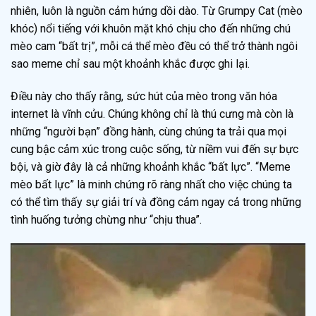
nhiên, luôn là nguồn cảm hứng dồi dào. Từ Grumpy Cat (mèo
khóc) nổi tiếng với khuôn mặt khó chịu cho đến những chú
mèo cam “bất trị”, mỗi cá thể mèo đều có thể trở thành ngôi
sao meme chỉ sau một khoảnh khắc được ghi lại.
Điều này cho thấy rằng, sức hút của mèo trong văn hóa
internet là vĩnh cửu. Chúng không chỉ là thú cưng mà còn là
những “người bạn” đồng hành, cùng chúng ta trải qua mọi
cung bậc cảm xúc trong cuộc sống, từ niềm vui đến sự bực
bội, và giờ đây là cả những khoảnh khắc “bất lực”. “Meme
mèo bất lực” là minh chứng rõ ràng nhất cho việc chúng ta
có thể tìm thấy sự giải trí và đồng cảm ngay cả trong những
tình huống tưởng chừng như “chịu thua”.