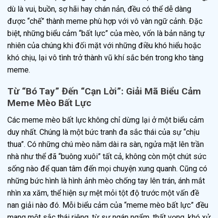
dù là vui, buồn, sợ hãi hay chán nản, đều có thể dễ dàng
được “chế” thành meme phù hợp với vô vàn ngữ cảnh. Đặc
biệt, những biểu cảm “bất lực” của mèo, vốn là bản năng tự
nhiên của chúng khi đối mặt với những điều khó hiểu hoặc
khó chịu, lại vô tình trở thành vũ khí sắc bén trong kho tàng
meme.
Từ “Bó Tay” Đến “Cạn Lời”: Giải Mã Biểu Cảm
Meme Mèo Bất Lực
Các meme mèo bất lực không chỉ dừng lại ở một biểu cảm
duy nhất. Chúng là một bức tranh đa sắc thái của sự “chịu
thua”. Có những chú mèo nằm dài ra sàn, ngửa mặt lên trần
nhà như thể đã “buông xuôi” tất cả, không còn một chút sức
sống nào để quan tâm đến mọi chuyện xung quanh. Cũng có
những bức hình là hình ảnh mèo chống tay lên trán, ánh mắt
nhìn xa xăm, thể hiện sự mệt mỏi tột độ trước một vấn đề
nan giải nào đó. Mỗi biểu cảm của “meme mèo bất lực” đều
mang một sắc thái riêng, từ sự ngán ngẩm, thất vọng, khó xử