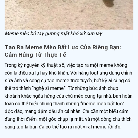
Meme mèo bó tay gương mặt khó xử cực lầy
Tạo Ra Meme Mèo Bất Lực Của Riêng Bạn:
Cảm Hứng Từ Thực Tế
Trong kỷ nguyên kỹ thuật số, việc tạo ra một meme không
còn là điều xa lạ hay khó khăn. Với hàng loạt ứng dụng chỉnh
sửa ảnh và công cụ tạo meme trực tuyến, bất kỳ ai cũng có
thể trở thành “nghệ sĩ meme”. Từ những bức ảnh chụp
khoảnh khắc ngẫu hứng của chú mèo cưng tại nhà, bạn hoàn
toàn có thể biến chúng thành những “meme mèo bất lực”
độc đáo, mang đậm dấu ấn cá nhân. Chỉ cần một biểu cảm
đúng thời điểm, một góc chụp lạ mắt, và một dòng chú thích
sáng tạo là bạn đã có thể tạo ra một viral meme rồi đó.