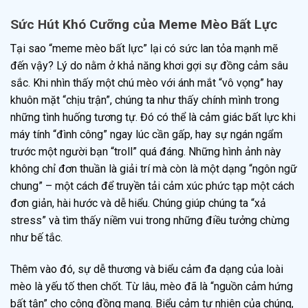
Sức Hút Khó Cưỡng của Meme Mèo Bất Lực
Tại sao “meme mèo bất lực” lại có sức lan tỏa mạnh mẽ
đến vậy? Lý do nằm ở khả năng khơi gợi sự đồng cảm sâu
sắc. Khi nhìn thấy một chú mèo với ánh mắt “vô vọng” hay
khuôn mặt “chịu trận”, chúng ta như thấy chính mình trong
những tình huống tương tự. Đó có thể là cảm giác bất lực khi
máy tính “đình công” ngay lúc cần gấp, hay sự ngán ngẩm
trước một người bạn “troll” quá đáng. Những hình ảnh này
không chỉ đơn thuần là giải trí mà còn là một dạng “ngôn ngữ
chung” – một cách để truyền tải cảm xúc phức tạp một cách
đơn giản, hài hước và dễ hiểu. Chúng giúp chúng ta “xả
stress” và tìm thấy niềm vui trong những điều tưởng chừng
như bế tắc.
Thêm vào đó, sự dễ thương và biểu cảm đa dạng của loài
mèo là yếu tố then chốt. Từ lâu, mèo đã là “nguồn cảm hứng
bất tận” cho cộng đồng mạng. Biểu cảm tự nhiên của chúng,