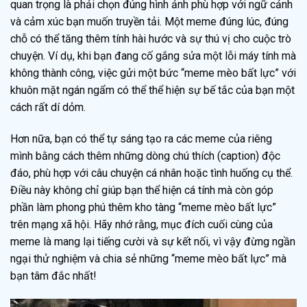
quan trọng là phải chọn đúng hình ảnh phù hợp với ngữ cảnh
và cảm xúc bạn muốn truyền tải. Một meme đúng lúc, đúng
chỗ có thể tăng thêm tính hài hước và sự thú vị cho cuộc trò
chuyện. Ví dụ, khi bạn đang cố gắng sửa một lỗi máy tính mà
không thành công, việc gửi một bức “meme mèo bất lực” với
khuôn mặt ngán ngẩm có thể thể hiện sự bế tắc của bạn một
cách rất dí dỏm.
Hơn nữa, bạn có thể tự sáng tạo ra các meme của riêng
mình bằng cách thêm những dòng chú thích (caption) độc
đáo, phù hợp với câu chuyện cá nhân hoặc tình huống cụ thể.
Điều này không chỉ giúp bạn thể hiện cá tính mà còn góp
phần làm phong phú thêm kho tàng “meme mèo bất lực”
trên mạng xã hội. Hãy nhớ rằng, mục đích cuối cùng của
meme là mang lại tiếng cười và sự kết nối, vì vậy đừng ngần
ngại thử nghiệm và chia sẻ những “meme mèo bất lực” mà
bạn tâm đắc nhất!