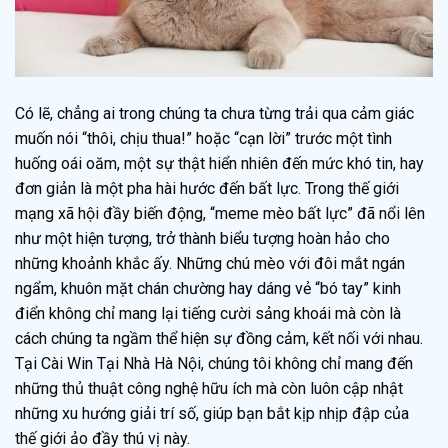
Có lẽ, chẳng ai trong chúng ta chưa từng trải qua cảm giác
muốn nói “thôi, chịu thua!” hoặc “cạn lời” trước một tình
huống oái oăm, một sự thật hiển nhiên đến mức khó tin, hay
đơn giản là một pha hài hước đến bất lực. Trong thế giới
mạng xã hội đầy biến động, “meme mèo bất lực” đã nổi lên
như một hiện tượng, trở thành biểu tượng hoàn hảo cho
những khoảnh khắc ấy. Những chú mèo với đôi mắt ngán
ngẩm, khuôn mặt chán chường hay dáng vẻ “bó tay” kinh
điển không chỉ mang lại tiếng cười sảng khoái mà còn là
cách chúng ta ngầm thể hiện sự đồng cảm, kết nối với nhau.
Tại Cài Win Tại Nhà Hà Nội, chúng tôi không chỉ mang đến
những thủ thuật công nghệ hữu ích mà còn luôn cập nhật
những xu hướng giải trí số, giúp bạn bắt kịp nhịp đập của
thế giới ảo đầy thú vị này.