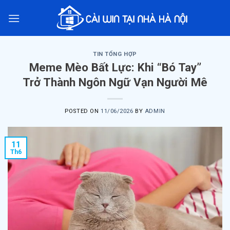
Skip
to
content
TIN TỔNG HỢP
Meme Mèo Bất Lực: Khi “Bó Tay”
Trở Thành Ngôn Ngữ Vạn Người Mê
POSTED ON
11/06/2026
BY
ADMIN
11
Th6