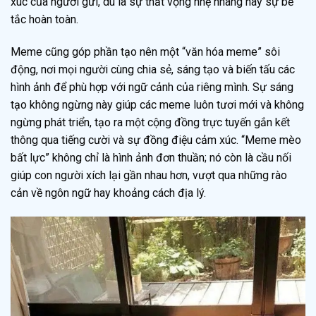
xúc của người gửi, dù là sự thất vọng nhẹ nhàng hay sự bế
tắc hoàn toàn.
Meme cũng góp phần tạo nên một “văn hóa meme” sôi
động, nơi mọi người cùng chia sẻ, sáng tạo và biến tấu các
hình ảnh để phù hợp với ngữ cảnh của riêng mình. Sự sáng
tạo không ngừng này giúp các meme luôn tươi mới và không
ngừng phát triển, tạo ra một cộng đồng trực tuyến gắn kết
thông qua tiếng cười và sự đồng điệu cảm xúc. “Meme mèo
bất lực” không chỉ là hình ảnh đơn thuần; nó còn là cầu nối
giúp con người xích lại gần nhau hơn, vượt qua những rào
cản về ngôn ngữ hay khoảng cách địa lý.