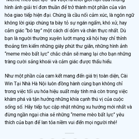
hình ảnh giải trí đơn thuần để trở thành một phần của văn
hóa giao tiếp hiện đại. Chúng là cầu nối cảm xúc, là ngôn ngữ
không lời giúp chúng ta bày tỏ sự ngán ngẩm, khó xử, hay
cảm giác “bó tay” một cách dí dỏm và chân thực nhất. Dù
bạn là người thường xuyên lướt mạng xã hội hay chỉ thỉnh
thoảng tìm kiếm những giây phút thư giãn, những hình ảnh
“meme mèo bất lực” chắc chắn sẽ mang lại cho bạn những
tràng cười sảng khoái và cảm giác được thấu hiểu.
Như một phần của cam kết mang đến giá trị toàn diện, Cài
Win Tại Nhà Hà Nội luôn đồng hành cùng bạn không chỉ
trong việc tối ưu hóa hiệu suất máy tính mà còn trong việc
khám phá và tận hưởng những khía cạnh thú vị của cuộc
sống số. Hãy tiếp tục cập nhật những xu hướng mới nhất và
đừng ngần ngại chia sẻ những “meme mèo bất lực” yêu
thích của bạn để lan tỏa niềm vui đến mọi người nhé!