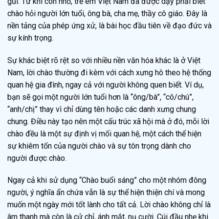
gũi. Từ khi còn nhỏ, trẻ em Việt Nam đã được dạy phải biết
chào hỏi người lớn tuổi, ông bà, cha mẹ, thầy cô giáo. Đây là
nền tảng của phép ứng xử, là bài học đầu tiên về đạo đức và
sự kính trọng.
Sự khác biệt rõ rệt so với nhiều nền văn hóa khác là ở Việt
Nam, lời chào thường đi kèm với cách xưng hô theo hệ thống
quan hệ gia đình, ngay cả với người không quen biết. Ví dụ,
bạn sẽ gọi một người lớn tuổi hơn là “ông/bà”, “cô/chú”,
“anh/chị” thay vì chỉ dùng tên hoặc các danh xưng chung
chung. Điều này tạo nên một cấu trúc xã hội mà ở đó, mỗi lời
chào đều là một sự định vị mối quan hệ, một cách thể hiện
sự khiêm tốn của người chào và sự tôn trọng dành cho
người được chào.
Ngay cả khi sử dụng “Chào buổi sáng” cho một nhóm đông
người, ý nghĩa ẩn chứa vẫn là sự thể hiện thiện chí và mong
muốn một ngày mới tốt lành cho tất cả. Lời chào không chỉ là
âm thanh mà còn là cử chỉ, ánh mắt, nụ cười. Cúi đầu nhẹ khi