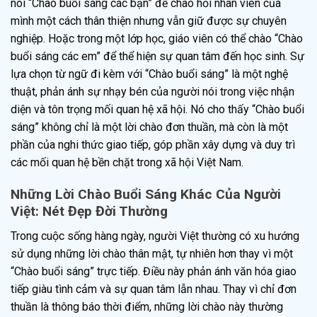
nói “Chào buổi sáng các bạn” để chào hỏi nhân viên của
mình một cách thân thiện nhưng vẫn giữ được sự chuyên
nghiệp. Hoặc trong một lớp học, giáo viên có thể chào “Chào
buổi sáng các em” để thể hiện sự quan tâm đến học sinh. Sự
lựa chọn từ ngữ đi kèm với “Chào buổi sáng” là một nghệ
thuật, phản ánh sự nhạy bén của người nói trong việc nhận
diện và tôn trọng mối quan hệ xã hội. Nó cho thấy “Chào buổi
sáng” không chỉ là một lời chào đơn thuần, mà còn là một
phần của nghi thức giao tiếp, góp phần xây dựng và duy trì
các mối quan hệ bền chặt trong xã hội Việt Nam.
Những Lời Chào Buổi Sáng Khác Của Người
Việt: Nét Đẹp Đời Thường
Trong cuộc sống hàng ngày, người Việt thường có xu hướng
sử dụng những lời chào thân mật, tự nhiên hơn thay vì một
“Chào buổi sáng” trực tiếp. Điều này phản ánh văn hóa giao
tiếp giàu tình cảm và sự quan tâm lẫn nhau. Thay vì chỉ đơn
thuần là thông báo thời điểm, những lời chào này thường