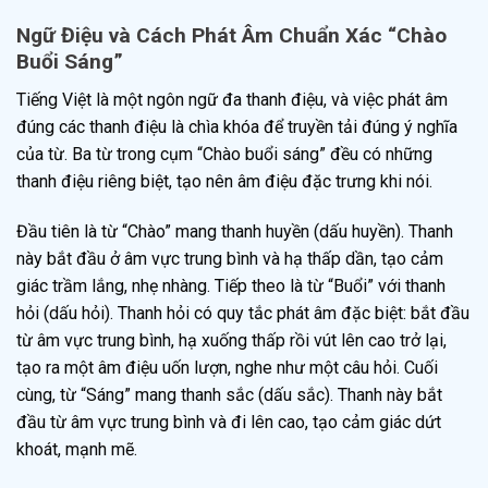
Ngữ Điệu và Cách Phát Âm Chuẩn Xác “Chào
Buổi Sáng”
Tiếng Việt là một ngôn ngữ đa thanh điệu, và việc phát âm
đúng các thanh điệu là chìa khóa để truyền tải đúng ý nghĩa
của từ. Ba từ trong cụm “Chào buổi sáng” đều có những
thanh điệu riêng biệt, tạo nên âm điệu đặc trưng khi nói.
Đầu tiên là từ “Chào” mang thanh huyền (dấu huyền). Thanh
này bắt đầu ở âm vực trung bình và hạ thấp dần, tạo cảm
giác trầm lắng, nhẹ nhàng. Tiếp theo là từ “Buổi” với thanh
hỏi (dấu hỏi). Thanh hỏi có quy tắc phát âm đặc biệt: bắt đầu
từ âm vực trung bình, hạ xuống thấp rồi vút lên cao trở lại,
tạo ra một âm điệu uốn lượn, nghe như một câu hỏi. Cuối
cùng, từ “Sáng” mang thanh sắc (dấu sắc). Thanh này bắt
đầu từ âm vực trung bình và đi lên cao, tạo cảm giác dứt
khoát, mạnh mẽ.