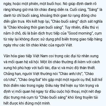
ngày, hoặc một phiên, một buổi học. Nó giúp định danh rõ
ràng khung giờ mà lời chào đang diễn ra. Cuối cùng, “Sáng” là
danh từ chỉ buổi sáng, khoảng thời gian từ rạng đông cho
đến gần trưa. Khi kết hợp lại, “Chào buổi sáng” dịch sát nghĩa
là “Chào khoảng thời gian buổi sáng”. Tuy nhiên, điều thú vị
nằm ở chỗ, dù là bản dịch trực tiếp của “Good morning”, cụm
từ này lại không được sử dụng phổ biến trong giao tiếp hàng
ngày như các lời chào khác của người Việt.
Văn hóa giao tiếp Việt Nam coi trọng các đại từ nhân xưng
và mối quan hệ xã hội. Một lời chào thường đi kèm với cách
xưng hô phù hợp với tuổi tác, địa vị và mức độ thân thiết.
Chẳng hạn, người Việt thường nói “Chào anh/chị”, “Chào
cô/chú”, “Chào ông/bà” khi gặp mặt một người cụ thể, bất kể
thời điểm nào trong ngày. Điều này thể hiện sự tôn trọng và
định vị mối quan hệ ngay từ đầu cuộc hội thoại, một nét đẹp
đặc trưng mà cụm từ “Chào buổi sáng” khó lòng truyền tải
hết được khi đứng một mình.