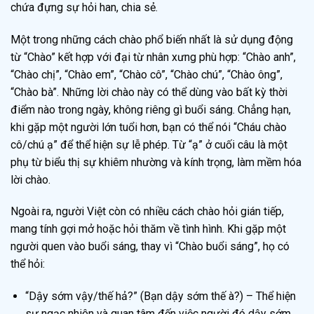
chứa đựng sự hỏi han, chia sẻ.
Một trong những cách chào phổ biến nhất là sử dụng động
từ “Chào” kết hợp với đại từ nhân xưng phù hợp: “Chào anh”,
“Chào chị”, “Chào em”, “Chào cô”, “Chào chú”, “Chào ông”,
“Chào bà”. Những lời chào này có thể dùng vào bất kỳ thời
điểm nào trong ngày, không riêng gì buổi sáng. Chẳng hạn,
khi gặp một người lớn tuổi hơn, bạn có thể nói “Cháu chào
cô/chú ạ” để thể hiện sự lễ phép. Từ “ạ” ở cuối câu là một
phụ từ biểu thị sự khiêm nhường và kính trọng, làm mềm hóa
lời chào.
Ngoài ra, người Việt còn có nhiều cách chào hỏi gián tiếp,
mang tính gợi mở hoặc hỏi thăm về tình hình. Khi gặp một
người quen vào buổi sáng, thay vì “Chào buổi sáng”, họ có
thể hỏi:
“Dậy sớm vậy/thế hả?” (Bạn dậy sớm thế à?) – Thể hiện
sự ngạc nhiên và quan tâm đến việc người đó dậy sớm.