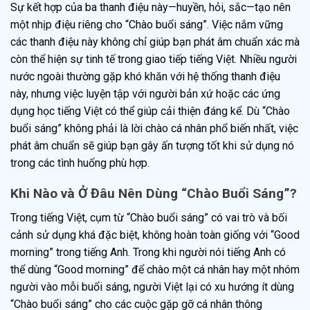
Sự kết hợp của ba thanh điệu này—huyền, hỏi, sắc—tạo nên
một nhịp điệu riêng cho “Chào buổi sáng”. Việc nắm vững
các thanh điệu này không chỉ giúp bạn phát âm chuẩn xác mà
còn thể hiện sự tinh tế trong giao tiếp tiếng Việt. Nhiều người
nước ngoài thường gặp khó khăn với hệ thống thanh điệu
này, nhưng việc luyện tập với người bản xứ hoặc các ứng
dụng học tiếng Việt có thể giúp cải thiện đáng kể. Dù “Chào
buổi sáng” không phải là lời chào cá nhân phổ biến nhất, việc
phát âm chuẩn sẽ giúp bạn gây ấn tượng tốt khi sử dụng nó
trong các tình huống phù hợp.
Khi Nào và Ở Đâu Nên Dùng “Chào Buổi Sáng”?
Trong tiếng Việt, cụm từ “Chào buổi sáng” có vai trò và bối
cảnh sử dụng khá đặc biệt, không hoàn toàn giống với “Good
morning” trong tiếng Anh. Trong khi người nói tiếng Anh có
thể dùng “Good morning” để chào một cá nhân hay một nhóm
người vào mỗi buổi sáng, người Việt lại có xu hướng ít dùng
“Chào buổi sáng” cho các cuộc gặp gỡ cá nhân thông