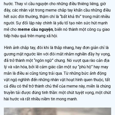
hước. Thay vì cầu nguyện cho những điều thiêng liêng, giờ
đây, các nhân vật trong meme chắp tay khẩn cầu những điều
hết sức đời thường, thậm chí là “bất khả thi” trong mắt nhiều
người. Sự đối lập này chính là yếu tố tạo nên sức hút mạnh
mẽ cho
meme cầu nguyện
, biến nó thành một công cụ giao
tiếp hiệu quả trên mạng xã hội.
Hình ảnh chắp tay, đôi khi là thắp nhang, hay đơn giản chỉ là
gương mặt ngước lên với đôi mắt nhắm nghiền đầy hy vọng,
đã trở thành một “ngôn ngữ” chung. Nó vượt qua rào cản địa
lý và văn hóa, bởi lẽ cảm giác cần một sự “phù hộ” hay may
mắn là điều ai cũng từng trải qua. Từ những bức ảnh động
vật ngộ nghĩnh đến những nhân vật hoạt hình quen thuộc, tất
cả đều có thể trở thành chủ thể của meme này, miễn là chúng
truyền tải được đúng tinh thần: một chút tuyệt vọng, một chút
hài hước và rất nhiều niềm tin mong manh.