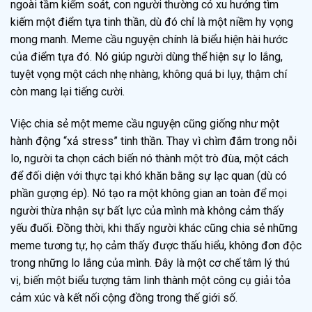
ngoài tầm kiểm soát, con người thường có xu hướng tìm
kiếm một điểm tựa tinh thần, dù đó chỉ là một niềm hy vọng
mong manh. Meme cầu nguyện chính là biểu hiện hài hước
của điểm tựa đó. Nó giúp người dùng thể hiện sự lo lắng,
tuyệt vọng một cách nhẹ nhàng, không quá bi lụy, thậm chí
còn mang lại tiếng cười.
Việc chia sẻ một meme cầu nguyện cũng giống như một
hành động “xả stress” tinh thần. Thay vì chìm đắm trong nỗi
lo, người ta chọn cách biến nó thành một trò đùa, một cách
để đối diện với thực tại khó khăn bằng sự lạc quan (dù có
phần gượng ép). Nó tạo ra một không gian an toàn để mọi
người thừa nhận sự bất lực của mình mà không cảm thấy
yếu đuối. Đồng thời, khi thấy người khác cũng chia sẻ những
meme tương tự, họ cảm thấy được thấu hiểu, không đơn độc
trong những lo lắng của mình. Đây là một cơ chế tâm lý thú
vị, biến một biểu tượng tâm linh thành một công cụ giải tỏa
cảm xúc và kết nối cộng đồng trong thế giới số.