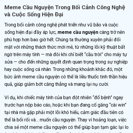
Meme Cầu Nguyện Trong Bối Cảnh Công Nghệ
và Cuộc Sống Hiện Đại
Trong bối cảnh công nghệ phát triển như vũ bão và cuộc
sống hiện đại đầy áp lực,
meme cầu nguyện
càng trở nên
phù hợp hơn bao giờ hết. Chúng ta thường xuyên phải đối
mặt với những thách thức mới mẻ, từ những lỗi kỹ thuật bất
ngờ trên máy tính — mà đôi khi chỉ biết “cầu trời” cho máy tự
sửa — cho đến những quyết định quan trọng trong sự nghiệp
hay cuộc sống cá nhân. Trong những khoảnh khắc đó, một
bức ảnh meme cầu nguyện có thể là liều thuốc tinh thần hiệu
quả, giúp giảm bớt căng thẳng và mang lại nụ cười.
Ví dụ, khi chiếc máy tính của bạn đột nhiên “đổ bệnh” ngay
trước hạn nộp báo cáo, hoặc khi bạn đang cố gắng “cài win”
tại nhà mà gặp phải một lỗi khó hiểu, cảm giác đầu tiên có
thể là bối rối và… muốn cầu nguyện. Thay vì hoảng loạn, việc
chia sẻ một meme cầu nguyện có thể giúp bạn tạm gác lại lo