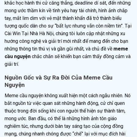
khắc học hành thi cử căng thẳng, deadline dí sát, đến những
mong ước thầm kín về tình yêu hay tài chính, hình ảnh chắp
tay, mắt lim dim với vẻ mặt thành khẩn đã trở thành biểu
tượng quốc dân cho sự “bất lực nhưng vẫn còn niềm tin”. Tại
Cài Win Tại Nhà Hà Nội, chúng tôi luôn cập nhật những xu
hướng công nghệ và giải trí mới nhất để mang đến cho bạn
những thông tin thú vị và gần gũi nhất, và chủ đề về
meme
cầu nguyện
chắc chắn sẽ khiến bạn cảm thấy đồng cảm và
giải trí.
Nguồn Gốc và Sự Ra Đời Của Meme Cầu
Nguyện
Meme cầu nguyện không xuất hiện một cách ngẫu nhiên. Nó
bắt nguồn từ việc quan sát những hành động, cử chỉ quen
thuộc trong đời sống khi con người thể hiện sự thành tâm,
mong ước. Ban đầu, có thể là những hình ảnh tôn giáo
nghiêm túc, nhưng dưới bàn tay sáng tạo của cộng đồng
mạng, chúng nhanh chóng được “chế” lại với mục đích hài