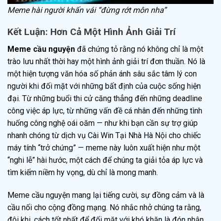
Meme hài người khấn vái “đừng rớt môn nha”
Kết Luận: Hơn Cả Một Hình Ảnh Giải Trí
Meme cầu nguyện
đã chứng tỏ rằng nó không chỉ là một
trào lưu nhất thời hay một hình ảnh giải trí đơn thuần. Nó là
một hiện tượng văn hóa số phản ánh sâu sắc tâm lý con
người khi đối mặt với những bất định của cuộc sống hiện
đại. Từ những buổi thi cử căng thẳng đến những deadline
công việc áp lực, từ những vấn đề cá nhân đến những tình
huống công nghệ oái oăm — như khi bạn cần sự trợ giúp
nhanh chóng từ dịch vụ Cài Win Tại Nhà Hà Nội cho chiếc
máy tính “trở chứng” — meme này luôn xuất hiện như một
“nghi lễ” hài hước, một cách để chúng ta giải tỏa áp lực và
tìm kiếm niềm hy vọng, dù chỉ là mong manh.
Meme cầu nguyện mang lại tiếng cười, sự đồng cảm và là
cầu nối cho cộng đồng mạng. Nó nhắc nhở chúng ta rằng,
đôi khi, cách tốt nhất để đối mặt với khó khăn là đón nhận