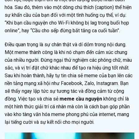
hóa. Sau đó, thêm vào một dòng chú thích (caption) thể hiện
sự khẩn cầu của bạn đối với một tình huống cụ thể, ví dụ:
“Khi bạn cầu nguyện cho Wi-Fi không bị lag trong buổi họp
online”, hay “Cầu cho sếp đừng bắt tăng ca cuối tuần”.
Điều quan trọng là sự chân thật và dí dỏm trong nội dung.
Một meme thành công là khi nó chạm đến cảm xúc chung
của nhiều người. Đừng ngại thử nghiệm các phông chữ, màu
sắc, và vị trí đặt chữ khác nhau để tạo ra hiệu ứng tốt nhất.
Sau khi hoàn thành, hãy tự tin chia sẻ meme của bạn lên các
nền tảng mạng xã hội như Facebook, Zalo, Instagram. Bạn
sẽ thấy ngay lập tức sự tương tác và đồng cảm từ cộng
đồng. Việc tạo và chia sẻ
meme cầu nguyện
không chỉ là
một hình thức giải trí cá nhân mà còn là cách bạn góp phần
vào kho tàng văn hóa meme phong phú của internet, mang
lại tiếng cười và sự kết nối cho mọi người.