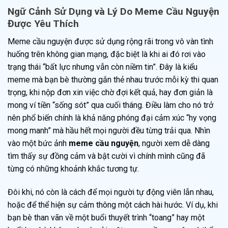
Ngữ Cảnh Sử Dụng và Lý Do Meme Cầu Nguyện
Được Yêu Thích
Meme cầu nguyện được sử dụng rộng rãi trong vô vàn tình
huống trên không gian mạng, đặc biệt là khi ai đó rơi vào
trạng thái “bất lực nhưng vẫn còn niềm tin”. Đây là kiểu
meme mà bạn bè thường gắn thẻ nhau trước mỗi kỳ thi quan
trọng, khi nộp đơn xin việc chờ đợi kết quả, hay đơn giản là
mong ví tiền “sống sót” qua cuối tháng. Điều làm cho nó trở
nên phổ biến chính là khả năng phóng đại cảm xúc “hy vọng
mong manh” mà hầu hết mọi người đều từng trải qua. Nhìn
vào một bức ảnh
meme cầu nguyện
, người xem dễ dàng
tìm thấy sự đồng cảm và bật cười vì chính mình cũng đã
từng có những khoảnh khắc tương tự.
Đôi khi, nó còn là cách để mọi người tự động viên lẫn nhau,
hoặc để thể hiện sự cảm thông một cách hài hước. Ví dụ, khi
bạn bè than vãn về một buổi thuyết trình “toang” hay một