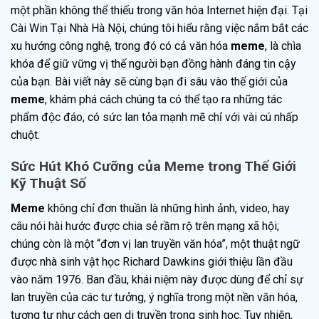
một phần không thể thiếu trong văn hóa Internet hiện đại. Tại
Cài Win Tại Nhà Hà Nội, chúng tôi hiểu rằng việc nắm bắt các
xu hướng công nghệ, trong đó có cả văn hóa
meme
, là chìa
khóa để giữ vững vị thế người bạn đồng hành đáng tin cậy
của bạn. Bài viết này sẽ cùng bạn đi sâu vào thế giới của
meme
, khám phá cách chúng ta có thể tạo ra những tác
phẩm độc đáo, có sức lan tỏa mạnh mẽ chỉ với vài cú nhấp
chuột.
Sức Hút Khó Cưỡng của Meme trong Thế Giới
Kỹ Thuật Số
Meme
không chỉ đơn thuần là những hình ảnh, video, hay
câu nói hài hước được chia sẻ rầm rộ trên mạng xã hội;
chúng còn là một “đơn vị lan truyền văn hóa”, một thuật ngữ
được nhà sinh vật học Richard Dawkins giới thiệu lần đầu
vào năm 1976. Ban đầu, khái niệm này được dùng để chỉ sự
lan truyền của các tư tưởng, ý nghĩa trong một nền văn hóa,
tương tự như cách gen di truyền trong sinh học. Tuy nhiên,