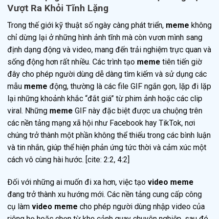
Vượt Ra Khỏi Tĩnh Lặng
Trong thế giới kỹ thuật số ngày càng phát triển,
meme
không
chỉ dừng lại ở những hình ảnh tĩnh mà còn vươn mình sang
định dạng động và video, mang đến trải nghiệm trực quan và
sống động hơn rất nhiều. Các trình tạo
meme
tiên tiến giờ
đây cho phép người dùng dễ dàng tìm kiếm và sử dụng các
mẫu
meme
động, thường là các file GIF ngắn gọn, lặp đi lặp
lại những khoảnh khắc “đắt giá” từ phim ảnh hoặc các clip
viral. Những
meme
GIF này đặc biệt được ưa chuộng trên
các nền tảng mạng xã hội như Facebook hay TikTok, nơi
chúng trở thành một phần không thể thiếu trong các bình luận
và tin nhắn, giúp thể hiện phản ứng tức thời và cảm xúc một
cách vô cùng hài hước. [cite: 2:2, 4:2]
Đối với những ai muốn đi xa hơn, việc tạo
video meme
đang trở thành xu hướng mới. Các nền tảng cung cấp công
cụ làm
video meme
cho phép người dùng nhập video của
riêng họ hoặc chọn từ kho cảnh quay chuyên nghiệp, sau đó