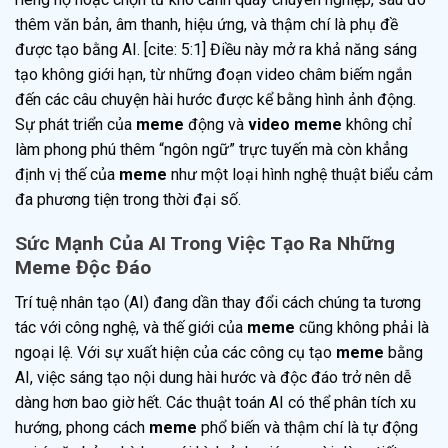
thêm văn bản, âm thanh, hiệu ứng, và thậm chí là phụ đề
được tạo bằng AI. [cite: 5:1] Điều này mở ra khả năng sáng
tạo không giới hạn, từ những đoạn video châm biếm ngắn
đến các câu chuyện hài hước được kể bằng hình ảnh động.
Sự phát triển của
meme
động và
video meme
không chỉ
làm phong phú thêm “ngôn ngữ” trực tuyến mà còn khẳng
định vị thế của
meme
như một loại hình nghệ thuật biểu cảm
đa phương tiện trong thời đại số.
Sức Mạnh Của AI Trong Việc Tạo Ra Những
Meme Độc Đáo
Trí tuệ nhân tạo (AI) đang dần thay đổi cách chúng ta tương
tác với công nghệ, và thế giới của
meme
cũng không phải là
ngoại lệ. Với sự xuất hiện của các công cụ tạo
meme
bằng
AI, việc sáng tạo nội dung hài hước và độc đáo trở nên dễ
dàng hơn bao giờ hết. Các thuật toán AI có thể phân tích xu
hướng, phong cách
meme
phổ biến và thậm chí là tự động