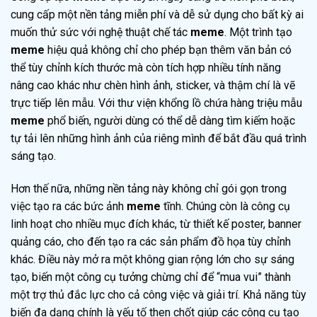
cung cấp một nền tảng miễn phí và dễ sử dụng cho bất kỳ ai
muốn thử sức với nghệ thuật chế tác
meme
. Một trình tạo
meme
hiệu quả không chỉ cho phép bạn thêm văn bản có
thể tùy chỉnh kích thước mà còn tích hợp nhiều tính năng
nâng cao khác như chèn hình ảnh, sticker, và thậm chí là vẽ
trực tiếp lên mẫu. Với thư viện khổng lồ chứa hàng triệu mẫu
meme
phổ biến, người dùng có thể dễ dàng tìm kiếm hoặc
tự tải lên những hình ảnh của riêng mình để bắt đầu quá trình
sáng tạo.
Hơn thế nữa, những nền tảng này không chỉ gói gọn trong
việc tạo ra các bức ảnh
meme
tĩnh. Chúng còn là công cụ
linh hoạt cho nhiều mục đích khác, từ thiết kế poster, banner
quảng cáo, cho đến tạo ra các sản phẩm đồ họa tùy chỉnh
khác. Điều này mở ra một không gian rộng lớn cho sự sáng
tạo, biến một công cụ tưởng chừng chỉ để “mua vui” thành
một trợ thủ đắc lực cho cả công việc và giải trí. Khả năng tùy
biến đa dạng chính là yếu tố then chốt giúp các công cụ tạo