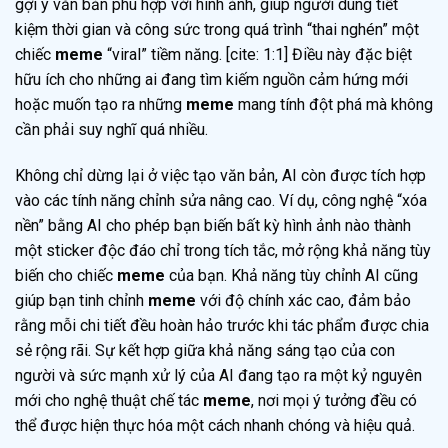
gợi ý văn bản phù hợp với hình ảnh, giúp người dùng tiết
kiệm thời gian và công sức trong quá trình “thai nghén” một
chiếc
meme
“viral” tiềm năng. [cite: 1:1] Điều này đặc biệt
hữu ích cho những ai đang tìm kiếm nguồn cảm hứng mới
hoặc muốn tạo ra những
meme
mang tính đột phá mà không
cần phải suy nghĩ quá nhiều.
Không chỉ dừng lại ở việc tạo văn bản, AI còn được tích hợp
vào các tính năng chỉnh sửa nâng cao. Ví dụ, công nghệ “xóa
nền” bằng AI cho phép bạn biến bất kỳ hình ảnh nào thành
một sticker độc đáo chỉ trong tích tắc, mở rộng khả năng tùy
biến cho chiếc
meme
của bạn. Khả năng tùy chỉnh AI cũng
giúp bạn tinh chỉnh
meme
với độ chính xác cao, đảm bảo
rằng mỗi chi tiết đều hoàn hảo trước khi tác phẩm được chia
sẻ rộng rãi. Sự kết hợp giữa khả năng sáng tạo của con
người và sức mạnh xử lý của AI đang tạo ra một kỷ nguyên
mới cho nghệ thuật chế tác
meme
, nơi mọi ý tưởng đều có
thể được hiện thực hóa một cách nhanh chóng và hiệu quả.