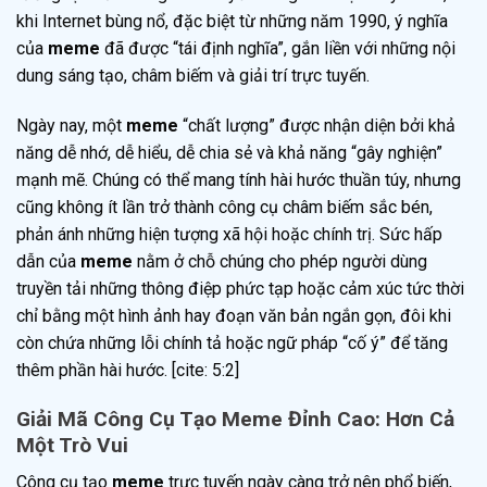
khi Internet bùng nổ, đặc biệt từ những năm 1990, ý nghĩa
của
meme
đã được “tái định nghĩa”, gắn liền với những nội
dung sáng tạo, châm biếm và giải trí trực tuyến.
Ngày nay, một
meme
“chất lượng” được nhận diện bởi khả
năng dễ nhớ, dễ hiểu, dễ chia sẻ và khả năng “gây nghiện”
mạnh mẽ. Chúng có thể mang tính hài hước thuần túy, nhưng
cũng không ít lần trở thành công cụ châm biếm sắc bén,
phản ánh những hiện tượng xã hội hoặc chính trị. Sức hấp
dẫn của
meme
nằm ở chỗ chúng cho phép người dùng
truyền tải những thông điệp phức tạp hoặc cảm xúc tức thời
chỉ bằng một hình ảnh hay đoạn văn bản ngắn gọn, đôi khi
còn chứa những lỗi chính tả hoặc ngữ pháp “cố ý” để tăng
thêm phần hài hước. [cite: 5:2]
Giải Mã Công Cụ Tạo Meme Đỉnh Cao: Hơn Cả
Một Trò Vui
Công cụ tạo
meme
trực tuyến ngày càng trở nên phổ biến,