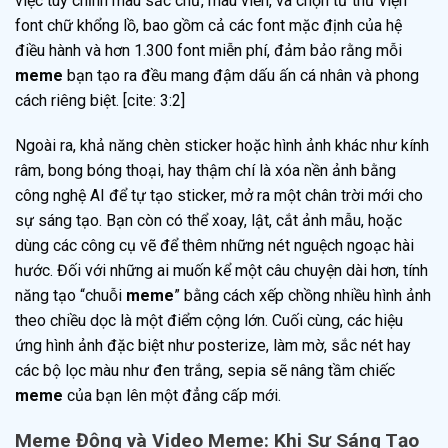
việc tùy chỉnh màu sắc chữ, màu viền, và chọn từ thư viện
font chữ khổng lồ, bao gồm cả các font mặc định của hệ
điều hành và hơn 1.300 font miễn phí, đảm bảo rằng mỗi
meme
bạn tạo ra đều mang đậm dấu ấn cá nhân và phong
cách riêng biệt. [cite: 3:2]
Ngoài ra, khả năng chèn sticker hoặc hình ảnh khác như kính
râm, bong bóng thoại, hay thậm chí là xóa nền ảnh bằng
công nghệ AI để tự tạo sticker, mở ra một chân trời mới cho
sự sáng tạo. Bạn còn có thể xoay, lật, cắt ảnh mẫu, hoặc
dùng các công cụ vẽ để thêm những nét nguệch ngoạc hài
hước. Đối với những ai muốn kể một câu chuyện dài hơn, tính
năng tạo “chuỗi
meme
” bằng cách xếp chồng nhiều hình ảnh
theo chiều dọc là một điểm cộng lớn. Cuối cùng, các hiệu
ứng hình ảnh đặc biệt như posterize, làm mờ, sắc nét hay
các bộ lọc màu như đen trắng, sepia sẽ nâng tầm chiếc
meme
của bạn lên một đẳng cấp mới.
Meme Động và Video Meme: Khi Sự Sáng Tạo