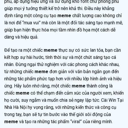
phủ, áp dụng hiệu ứng và sử dụng kho font chữ phong phú
giúp mọi ý tưởng thiết kế trở nên khả thi. Điều này khẳng
định rằng một công cụ tạo
meme
chất lượng cao không chỉ
là nơi để “mua vui” mà còn là một đối tác sáng tạo mạnh mẽ,
giúp bạn hiện thực hóa mọi tầm nhìn đồ họa một cách dễ
dàng và hiệu quả.
Để tạo ra một chiếc
meme
thực sự có sức lan tỏa, bạn cần
kết hợp sự hài hước, tính thời sự và một chút sáng tạo cá
nhân. Đừng ngại thử nghiệm với các phong cách khác nhau,
từ những chiếc
meme
đơn giản với văn bản ngắn gọn đến
những tác phẩm phức tạp hơn với nhiều lớp hình ảnh và hiệu
ứng. Hãy luôn nhớ rằng, một chiếc
meme
thành công là
chiếc
meme
có thể chạm đến cảm xúc của người xem, khiến
họ cười, suy ngẫm và muốn chia sẻ ngay lập tức. Cài Win Tại
Nhà Hà Nội hy vọng rằng, với những kiến thức và công cụ
trong tay, bạn sẽ tự tin bước vào thế giới sôi động của
meme
và tạo ra những tác phẩm “viral” của riêng mình.