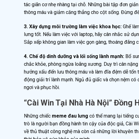
tác giãn cơ nhẹ nhàng tại chỗ. Những bài tập đơn giản
thông máu và giảm căng thẳng cho cột sống. Đừng để b
3. Xây dựng môi trường làm việc khoa học:
Ghế làm
lưng tốt. Nếu làm việc với laptop, hãy cân nhắc sử dụ
Sắp xếp không gian làm việc gọn gàng, thoáng đãng c
4. Chế độ dinh dưỡng và lối sống lành mạnh:
Bổ sun
chắc khỏe, phòng ngừa loãng xương. Duy trì cân nặng h
hưởng xấu đến lưu thông máu và làm đĩa đệm dễ tổn t
động giải trí lành mạnh. Ngủ đủ giấc và chọn nệm có 
ngơi và phục hồi.
“Cài Win Tại Nhà Hà Nội” Đồng 
Những chiếc
meme đau lưng
có thể mang lại tiếng c
trò là người bạn đồng hành tin cậy của độc giả, Cài W
về thủ thuật công nghệ mà còn cả những lời khuyên thi