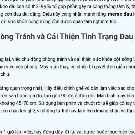
éo dài còn có thể là yếu tố góp phần gây ra căng thẳng tâm lý, t
ững cơn đau dai dẳng. Điều này càng nhấn mạnh rằng,
meme đau l
 vấn đề sức khỏe cộng đồng cần được quan tâm nghiêm túc.
òng Tránh và Cải Thiện Tình Trạng Đau
g lại, việc chủ động phòng tránh và cải thiện sức khỏe cột sống l
 làm việc văn phòng. May mắn thay, có nhiều bí quyết đơn giản như
chịu.
tảng quan trọng nhất. Hãy điều chỉnh ghế và bàn làm việc sao cho
 trên sàn hoặc giá đỡ, tạo góc 90 độ ở đầu gối. Màn hình máy tính
khoảng 45-70 cm. Sử dụng bàn phím và chuột rời sẽ giúp cổ tay 
c co chân lên ghế, vì những tư thế này làm lệch khung chậu và tăn
 1 giờ làm việc, hãy đứng dậy, đi lại vài bước, hoặc thực hiện c