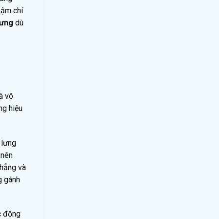
hậm chí
ưng
dù
à vô
ng hiệu
 lưng
 nên
thẳng và
g gánh
ác động