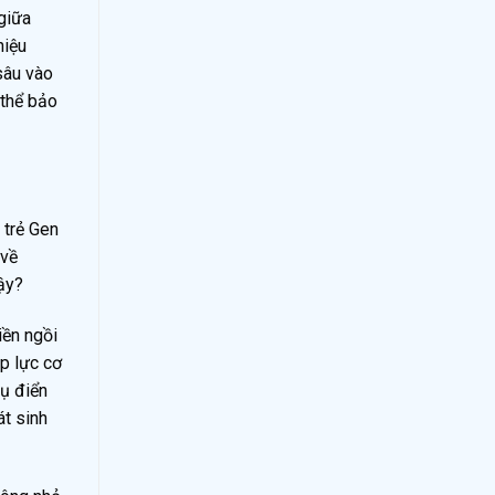
giữa
hiệu
sâu vào
 thể bảo
 trẻ Gen
 về
vậy?
iền ngồi
áp lực cơ
dụ điển
át sinh