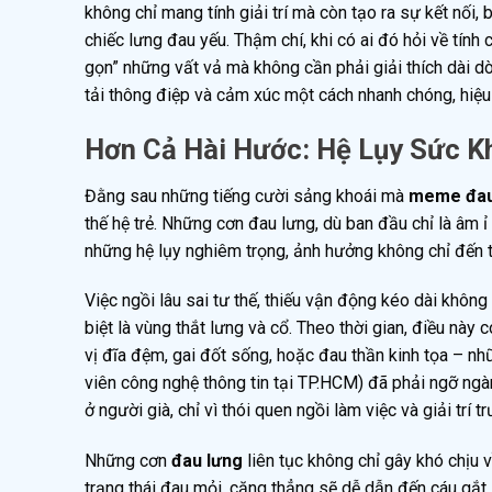
không chỉ mang tính giải trí mà còn tạo ra sự kết nối,
chiếc lưng đau yếu. Thậm chí, khi có ai đó hỏi về tính
gọn” những vất vả mà không cần phải giải thích dài 
tải thông điệp và cảm xúc một cách nhanh chóng, hiệu
Hơn Cả Hài Hước: Hệ Lụy Sức 
Đằng sau những tiếng cười sảng khoái mà
meme đau
thế hệ trẻ. Những cơn đau lưng, dù ban đầu chỉ là âm ỉ
những hệ lụy nghiêm trọng, ảnh hưởng không chỉ đến t
Việc ngồi lâu sai tư thế, thiếu vận động kéo dài khô
biệt là vùng thắt lưng và cổ. Theo thời gian, điều nà
vị đĩa đệm, gai đốt sống, hoặc đau thần kinh tọa – nh
viên công nghệ thông tin tại TP.HCM) đã phải ngỡ ngà
ở người già, chỉ vì thói quen ngồi làm việc và giải trí 
Những cơn
đau lưng
liên tục không chỉ gây khó chịu v
trạng thái đau mỏi, căng thẳng sẽ dễ dẫn đến cáu gắt,