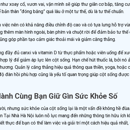
 như xoay cổ, vươn vai, vặn mình sẽ giúp thư giãn cơ bắp, tăng c
ản thân “đóng băng” quá lâu ở một tư thế, dù là tư thế chuẩn.
 việc nên có khả năng điều chỉnh độ cao và có tựa lưng hỗ trợ vù
ng thêm màn hình ngoài, bàn phím và chuột rời để đảm bảo tư thế 
ũng góp phần tạo cảm giác thoải mái và giảm căng thẳng.
g đầy đủ canxi và vitamin D từ thực phẩm hoặc viên uống để x
ợp lý để giảm áp lực lên cột sống. Hạn chế hút thuốc lá, bởi nó 
hương. Quản lý căng thẳng hiệu quả thông qua thiền, yoga, hoặc 
độ đàn hồi phù hợp cũng là yếu tố quan trọng giúp cột sống được
Hành Cùng Bạn Giữ Gìn Sức Khỏe Số
ười, nhưng sức khỏe của cột sống lại là một vấn đề không hề đùa.
in Tại Nhà Hà Nội luôn nỗ lực mang đến những thông tin hữu ích k
ết thực để bạn có thể làm việc và giải trí một cách hiệu quả nhất