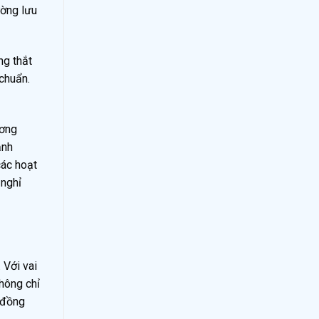
ường lưu
ng thắt
chuẩn.
ương
ảnh
các hoạt
 nghỉ
 Với vai
hông chỉ
, đồng