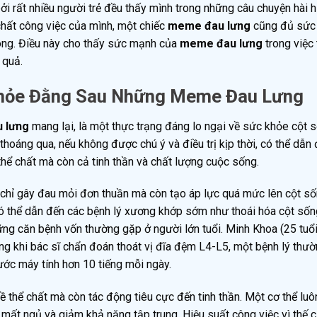
 bởi rất nhiều người trẻ đều thấy mình trong những câu chuyện hài 
 chất công việc của mình, một chiếc
meme đau lưng
cũng đủ sức
dòng. Điều này cho thấy sức mạnh của
meme đau lưng
trong việc 
 quả.
Khỏe Đằng Sau Những Meme Đau Lưng
 lưng
mang lại, là một thực trạng đáng lo ngại về sức khỏe cột 
 thoáng qua, nếu không được chú ý và điều trị kịp thời, có thể dẫn
hể chất mà còn cả tinh thần và chất lượng cuộc sống.
ng chỉ gây đau mỏi đơn thuần mà còn tạo áp lực quá mức lên cột s
y có thể dẫn đến các bệnh lý xương khớp sớm như thoái hóa cột sốn
ững căn bệnh vốn thường gặp ở người lớn tuổi. Minh Khoa (25 tuổi
ng khi bác sĩ chẩn đoán thoát vị đĩa đệm L4-L5, một bệnh lý thườ
trước máy tính hơn 10 tiếng mỗi ngày.
ề thể chất mà còn tác động tiêu cực đến tinh thần. Một cơ thể luô
 mất ngủ và giảm khả năng tập trung. Hiệu suất công việc vì thế 