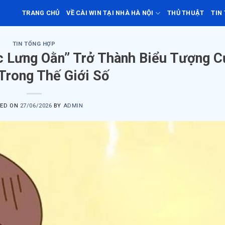
TRANG CHỦ
VỀ CÀI WIN TẠI NHÀ HÀ NỘI
THỦ THUẬT
TIN
TIN TỔNG HỢP
c Lưng Oằn” Trở Thành Biểu Tượng C
Trong Thế Giới Số
TED ON
27/06/2026
BY
ADMIN