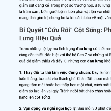
giảm sút đáng kể. Trong một số trường hợp, đau lưng k
là trầm cảm, bởi người bệnh luôn phải vật lộn với nh
mang tính giải trí, nhưng lại là lời cảnh báo về một
Bí Quyết “Cứu Rỗi” Cột Sống: Ph
Lưng Hiệu Quả
Trước những hệ lụy mà tình trạng
đau lưng
có thể man
cùng cần thiết, đặc biệt với thế hệ Gen Z và những ai
quả để giảm thiểu và đẩy lùi những cơn
đau lưng
khó 
1. Thay đổi tư thế làm việc đúng chuẩn:
Đây là nền 
luôn thẳng, tựa sát vào thành ghế. Chân đặt thoải mái
ngang tầm mắt hoặc hơi thấp hơn một chút, cách mắt 
giảm áp lực lên vai gáy. Tránh ngồi bắt chéo chân hoặ
nặng lên cột sống.
2. Vận động và nghỉ ngơi hợp lý:
Sau mỗi 30 phút đến