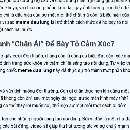
iệc, học tập cường độ cao và cuộc sống hiện đại cũng góp phần k
ức khuya, và chịu căng thẳng kéo dài, gây ảnh hưởng trực tiếp đế
g chỉ là dấu hiệu của sự mệt mỏi thể chất mà còn là biểu hiện củ
o vì sao
meme đau lưng
lại trở thành cách thức để họ bày tỏ nỗi 
ột cách hài hước.
nh “Chân Ái” Để Bày Tỏ Cảm Xúc?
eo gây cười đơn thuần; chúng còn là công cụ biểu đạt cảm xúc m
 tình trạng sức khỏe và thậm chí là sáng tạo nội dung. Từ việc t
hững chiếc
meme đau lưng
này đã thực sự trở thành một phần khô
 vô vàn tình huống đời thường. Còn gì chân thực hơn khi dùng một
ã không còn ổn” sau một ngày dài ngồi trước màn hình máy tính? 
g
có thể thay lời muốn nói, thể hiện sự mệt mỏi một cách dí dỏm.
tận cho những người sáng tạo nội dung. Bởi vì đây là một chủ đ
g các bài đăng, video sẽ giúp thu hút tương tác và sự chú ý mạnh