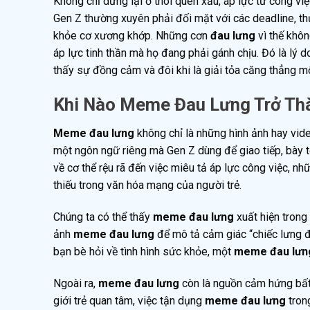
Không chỉ dừng lại ở thói quen xấu, áp lực từ công v
Gen Z thường xuyên phải đối mặt với các deadline, th
khỏe cơ xương khớp. Những cơn
đau lưng
vì thế khôn
áp lực tinh thần mà họ đang phải gánh chịu. Đó là lý d
thấy sự đồng cảm và đôi khi là giải tỏa căng thẳng m
Khi Nào Meme Đau Lưng Trở Thà
Meme đau lưng
không chỉ là những hình ảnh hay vid
một ngôn ngữ riêng mà Gen Z dùng để giao tiếp, bày tỏ
về cơ thể rệu rã đến việc miêu tả áp lực công việc, n
thiếu trong văn hóa mạng của người trẻ.
Chúng ta có thể thấy
meme đau lưng
xuất hiện trong
ảnh
meme đau lưng
để mô tả cảm giác “chiếc lưng đ
bạn bè hỏi về tình hình sức khỏe, một
meme đau lưn
Ngoài ra,
meme đau lưng
còn là nguồn cảm hứng bất 
giới trẻ quan tâm, việc tận dụng
meme đau lưng
tron