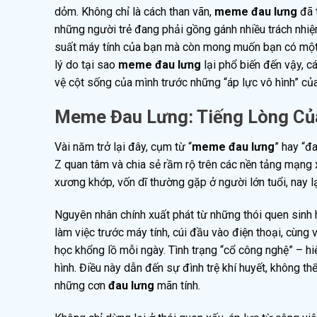
dỏm. Không chỉ là cách than vãn,
meme đau lưng
đã 
những người trẻ đang phải gồng gánh nhiều trách nhiệ
suất máy tính của bạn mà còn mong muốn bạn có một sứ
lý do tại sao
meme đau lưng
lại phổ biến đến vậy, c
vệ cột sống của mình trước những “áp lực vô hình” của
Meme Đau Lưng: Tiếng Lòng Của
Vài năm trở lại đây, cụm từ “
meme đau lưng
” hay “đ
Z quan tâm và chia sẻ rầm rộ trên các nền tảng mạng 
xương khớp, vốn dĩ thường gặp ở người lớn tuổi, nay l
Nguyên nhân chính xuất phát từ những thói quen sinh h
làm việc trước máy tính, cúi đầu vào điện thoại, cùng
học khổng lồ mỗi ngày. Tình trạng “cổ công nghệ” – hi
hình. Điều này dẫn đến sự đình trệ khí huyết, không t
những cơn
đau lưng
mãn tính.