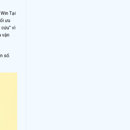
 Win Tại
ối ưu
 cứu” vì
à vận
n số.