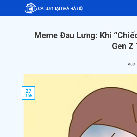
Skip
to
content
Meme Đau Lưng: Khi “Chiế
Gen Z 
POS
27
Th6