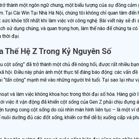
trở thành một ngôn ngữ chung, một biểu tượng của sự đồng cảm 
m. Tại Cài Win Tại Nhà Hà Nội, chúng tôi không chỉ quan tâm đến 
c khỏe tốt nhất khi làm việc với công nghệ. Bài viết này sẽ đi 
ách sử dụng chúng, và quan trọng hơn, làm thế nào để chúng ta có
 thời đại.
 Thế Hệ Z Trong Kỷ Nguyên Số
au cột sống” đã trở thành một chủ đề nóng hổi, được rất nhiều bạn
xã hội. Điều này phản ánh một thực tế đáng báo động: các vấn đề
ại “tấn công” mạnh mẽ vào những người trẻ tuổi. Tại sao lại như 
oạt và làm việc không khoa học trong thời đại số hóa. Hàng giờ l
 với việc ít vận động đã khiến cột sống của Gen Z phải chịu đựng 
ện tượng cong cột sống do cúi nhìn màn hình liên tục – là một ví 
hể nuôi dưỡng đủ các đốt sống, khiến cơ thể dễ bị xuống cấp và ph