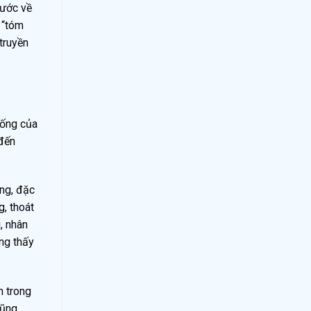
hước về
 “tóm
truyền
sống của
 đến
ống, đặc
g, thoát
, nhân
ng thấy
n trong
cũng