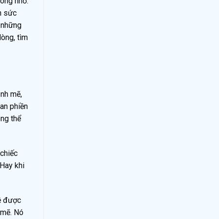
hông nhỏ.
n sức
a những
lòng, tìm
ạnh mẽ,
han phiền
ng thể
 chiếc
Hay khi
ề được
 mẽ. Nó