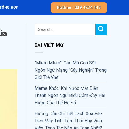
Hotline : 039 4234 143
 TỔNG HỢP
ủa
BÀI VIẾT MỚI
“Mlem Mlem”: Giải Mã Cơn Sốt
Ngôn Ngữ Mạng “Gây Nghiện” Trong
Giới Trẻ Việt
Meme Khóc: Khi Nước Mắt Biến
Thành Ngôn Ngữ Biểu Cảm Đầy Hài
Hước Của Thế Hệ Số
Hướng Dẫn Chi Tiết Cách Xóa File
Trên Máy Tính: Tạm Thời Hay Vĩnh
Viễn, Thao Tác Nào An Toàn Nhất?