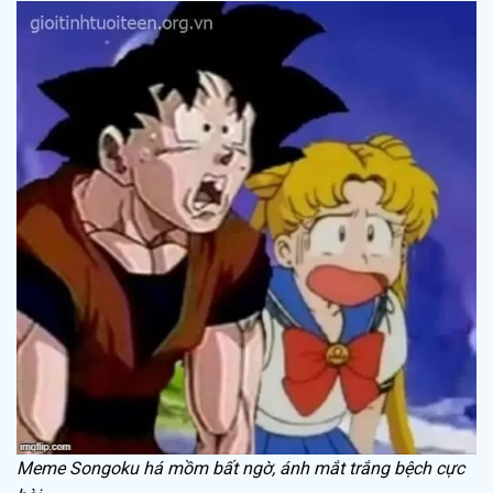
Meme Songoku há mồm bất ngờ, ánh mắt trắng bệch cực