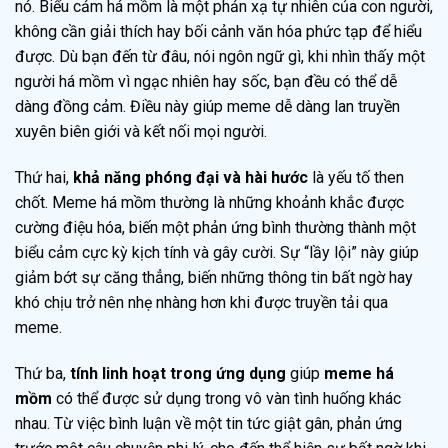
nó. Biểu cảm há mồm là một phản xạ tự nhiên của con người,
không cần giải thích hay bối cảnh văn hóa phức tạp để hiểu
được. Dù bạn đến từ đâu, nói ngôn ngữ gì, khi nhìn thấy một
người há mồm vì ngạc nhiên hay sốc, bạn đều có thể dễ
dàng đồng cảm. Điều này giúp meme dễ dàng lan truyền
xuyên biên giới và kết nối mọi người.
Thứ hai,
khả năng phóng đại và hài hước
là yếu tố then
chốt. Meme há mồm thường là những khoảnh khắc được
cường điệu hóa, biến một phản ứng bình thường thành một
biểu cảm cực kỳ kịch tính và gây cười. Sự “lầy lội” này giúp
giảm bớt sự căng thẳng, biến những thông tin bất ngờ hay
khó chịu trở nên nhẹ nhàng hơn khi được truyền tải qua
meme.
Thứ ba,
tính linh hoạt trong ứng dụng
giúp
meme há
mồm
có thể được sử dụng trong vô vàn tình huống khác
nhau. Từ việc bình luận về một tin tức giật gân, phản ứng