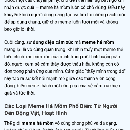
trước một câu chuyện phi lý, cho đến thể hiện sự bất ngờ khi
nhận được quà — meme há mồm luôn có chỗ đứng. Điều này
khuyến khích người dùng sáng tạo và tìm tòi những cách mới
để áp dụng chúng, giữ cho meme luôn tươi mới và không
bao giờ lỗi thời.
Cuối cùng, sự
đồng điệu cảm xúc
mà
meme há mồm
mang lại là vô cùng quan trọng. Khi nhìn thấy một meme thể
hiện chính xác cảm xúc của mình trong một tình huống nào
đó, người xem sẽ cảm thấy được thấu hiểu, không còn cô
đơn trong phản ứng của mình. Cảm giác “thấy mình trong đó”
này tạo ra sự kết nối mạnh mẽ giữa các thành viên cộng
đồng, biến meme thành một công cụ chia sẻ cảm xúc hiệu
quả và tức thời.
Các Loại Meme Há Mồm Phổ Biến: Từ Người
Đến Động Vật, Hoạt Hình
Thế giới
meme há mồm
vô cùng phong phú và đa dạng,