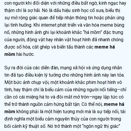
con người khi đối diện với những điều bất ngờ, kinh ngạc hay
thậm chí là sợ hãi. Nó là dấu hiệu sinh học cổ xưa, biểu thị
sự mở rộng giác quan để tiếp nhận thông tin hoặc phản ứng
lại tình huống. Khi internet phát triển và văn hóa meme bùng
nổ, những hình ảnh ghi lại khoảnh khắc “há mồm” đặc trưng
của người, động vật hay nhân vật hoạt hình đã nhanh chóng
được số hóa, cắt ghép và biến tấu thành các
meme há
mồm
hài hước.
Sự ra đời của các diễn đàn, mạng xã hội và ứng dụng nhắn
tin đã tạo điều kiện lý tưởng cho những hình ảnh này lan tỏa.
Một bức ảnh chụp vội, một khoảnh khắc phim hoạt hình vô
tình, hay thậm chí là biểu cảm của những người nổi tiếng—chỉ
cần có cái miệng há to và đôi mắt mở tròn—ngay lập tức có
thể trở thành nguồn cảm hứng bất tận. Có thể nói,
meme há
mồm
không phải là một hiện tượng mới mà là sự tiếp nối, tái
định nghĩa một biểu cảm nguyên thủy của con người trong
bối cảnh kỹ thuật số. Nó trở thành một “ngôn ngữ thị giác”