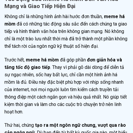
Mạng và Giao Tiếp Hiện Đại
Không chỉ là những hình ảnh hài hước đơn thuần,
meme há
mồm
đã có những tác động sâu sắc đến cách chúng ta giao
tiếp và hình thành văn hóa trên không gian mạng. Nó không
chỉ là một trào lưu nhất thời mà đã trở thành một phần không
thể tách rời của ngôn ngữ kỹ thuật số hiện đại.
Trước hết,
meme há mồm
đã góp phần
đơn giản hóa và
tăng tốc độ giao tiếp
. Thay vì phải gõ dài dòng để diễn tả
sự ngạc nhiên, sốc hay bất lực, chỉ cần một hình ảnh há
mồm là đủ. Điều này đặc biệt phù hợp với nhịp sống nhanh
của internet, nơi mọi người luôn tìm kiếm cách truyền tải
thông điệp một cách ngắn gọn và hiệu quả nhất. Nó giúp tiết
kiệm thời gian và làm cho các cuộc trò chuyện trở nên linh
hoạt hơn.
Thứ hai, chúng
tạo ra một ngôn ngữ chung, vượt qua rào
cản ngôn ngữ
. Dù bạn đến từ bất kỳ quốc gia nào, một biểu