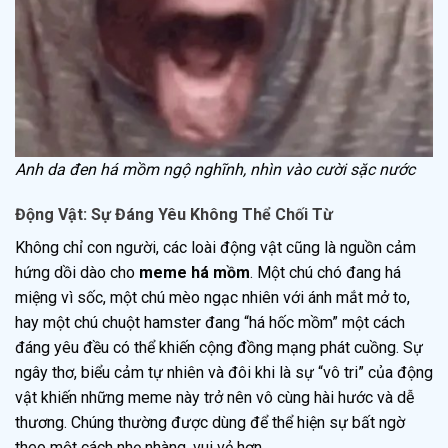
Anh da đen há mồm ngộ nghĩnh, nhìn vào cười sặc nước
Động Vật: Sự Đáng Yêu Không Thể Chối Từ
Không chỉ con người, các loài động vật cũng là nguồn cảm
hứng dồi dào cho
meme há mồm
. Một chú chó đang há
miệng vì sốc, một chú mèo ngạc nhiên với ánh mắt mở to,
hay một chú chuột hamster đang “há hốc mồm” một cách
đáng yêu đều có thể khiến cộng đồng mạng phát cuồng. Sự
ngây thơ, biểu cảm tự nhiên và đôi khi là sự “vô tri” của động
vật khiến những meme này trở nên vô cùng hài hước và dễ
thương. Chúng thường được dùng để thể hiện sự bất ngờ
theo một cách nhẹ nhàng, vui vẻ hơn.