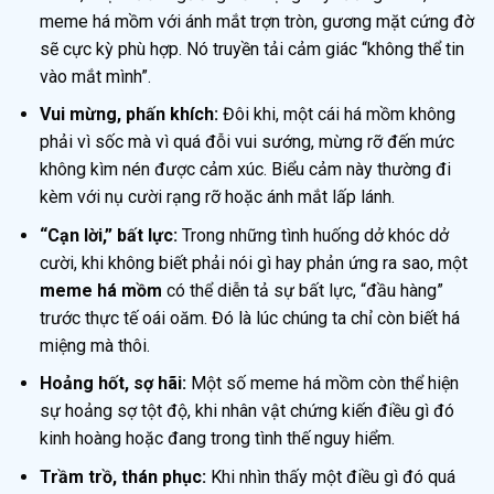
meme há mồm với ánh mắt trợn tròn, gương mặt cứng đờ
sẽ cực kỳ phù hợp. Nó truyền tải cảm giác “không thể tin
vào mắt mình”.
Vui mừng, phấn khích:
Đôi khi, một cái há mồm không
phải vì sốc mà vì quá đỗi vui sướng, mừng rỡ đến mức
không kìm nén được cảm xúc. Biểu cảm này thường đi
kèm với nụ cười rạng rỡ hoặc ánh mắt lấp lánh.
“Cạn lời,” bất lực:
Trong những tình huống dở khóc dở
cười, khi không biết phải nói gì hay phản ứng ra sao, một
meme há mồm
có thể diễn tả sự bất lực, “đầu hàng”
trước thực tế oái oăm. Đó là lúc chúng ta chỉ còn biết há
miệng mà thôi.
Hoảng hốt, sợ hãi:
Một số meme há mồm còn thể hiện
sự hoảng sợ tột độ, khi nhân vật chứng kiến điều gì đó
kinh hoàng hoặc đang trong tình thế nguy hiểm.
Trầm trồ, thán phục:
Khi nhìn thấy một điều gì đó quá