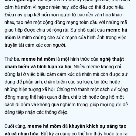
cảm há mồm vì ngạc nhiên hay sốc đều có thể được hiểu.
Điều này giúp kết nối mọi người từ các nền văn hóa khác
nhau, tạo nên một cộng đồng mạng toàn cầu với những mã
giao tiếp được chia sẻ rộng rãi. Sự phổ quát của
meme há
mồm
là minh chứng cho sức mạnh của hình ảnh trong việc
truyền tải cảm xúc con người.
Thứ ba,
meme há mồm
là một hình thức của
nghệ thuật
châm biếm và bình luận xã hội
. Nhiều meme không chỉ
dừng lại ở việc biểu cảm cảm xúc cá nhân mà còn được sử
dụng để phản ánh, châm biếm các sự kiện, tin tức, hoặc
những hiện tượng xã hội. Chúng trở thành một cách để cộng
đồng mạng thể hiện quan điểm, chỉ trích hoặc ủng hộ một
cách dí dỏm và không quá nghiêm trọng, giúp mọi người dễ
dàng tiếp nhận các thông điệp.
Cuối cùng,
meme há mồm
đã
khuyến khích sự sáng tạo
và cá nhân hóa
. Bất kỳ ai cũng có thể tìm thấy hoặc tạo ra