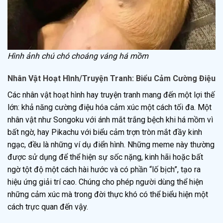
Hình ảnh chú chó choáng váng há mồm
Nhân Vật Hoạt Hình/Truyện Tranh: Biểu Cảm Cường Điệu
Các nhân vật hoạt hình hay truyện tranh mang đến một lợi thế
lớn: khả năng cường điệu hóa cảm xúc một cách tối đa. Một
nhân vật như Songoku với ánh mắt trắng bệch khi há mồm vì
bất ngờ, hay Pikachu với biểu cảm trợn tròn mắt đầy kinh
ngạc, đều là những ví dụ điển hình. Những meme này thường
được sử dụng để thể hiện sự sốc nặng, kinh hãi hoặc bất
ngờ tột độ một cách hài hước và có phần “lố bịch”, tạo ra
hiệu ứng giải trí cao. Chúng cho phép người dùng thể hiện
những cảm xúc mà trong đời thực khó có thể biểu hiện một
cách trực quan đến vậy.