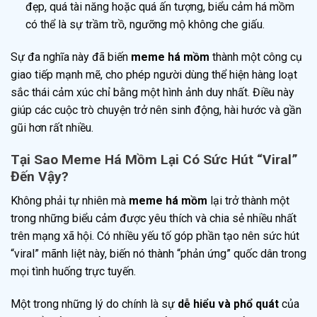
đẹp, quá tài năng hoặc quá ấn tượng, biểu cảm há mồm
có thể là sự trầm trồ, ngưỡng mộ không che giấu.
Sự đa nghĩa này đã biến
meme há mồm
thành một công cụ
giao tiếp mạnh mẽ, cho phép người dùng thể hiện hàng loạt
sắc thái cảm xúc chỉ bằng một hình ảnh duy nhất. Điều này
giúp các cuộc trò chuyện trở nên sinh động, hài hước và gần
gũi hơn rất nhiều.
Tại Sao Meme Há Mồm Lại Có Sức Hút “Viral”
Đến Vậy?
Không phải tự nhiên mà
meme há mồm
lại trở thành một
trong những biểu cảm được yêu thích và chia sẻ nhiều nhất
trên mạng xã hội. Có nhiều yếu tố góp phần tạo nên sức hút
“viral” mãnh liệt này, biến nó thành “phản ứng” quốc dân trong
mọi tình huống trực tuyến.
Một trong những lý do chính là sự
dễ hiểu và phổ quát
của