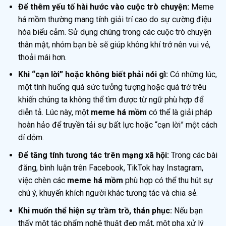
Để thêm yếu tố hài hước vào cuộc trò chuyện:
Meme
há mồm thường mang tính giải trí cao do sự cường điệu
hóa biểu cảm. Sử dụng chúng trong các cuộc trò chuyện
thân mật, nhóm bạn bè sẽ giúp không khí trở nên vui vẻ,
thoải mái hơn.
Khi “cạn lời” hoặc không biết phải nói gì:
Có những lúc,
một tình huống quá sức tưởng tượng hoặc quá trớ trêu
khiến chúng ta không thể tìm được từ ngữ phù hợp để
diễn tả. Lúc này, một
meme há mồm
có thể là giải pháp
hoàn hảo để truyền tải sự bất lực hoặc “cạn lời” một cách
dí dỏm.
Để tăng tính tương tác trên mạng xã hội:
Trong các bài
đăng, bình luận trên Facebook, TikTok hay Instagram,
việc chèn các
meme há mồm
phù hợp có thể thu hút sự
chú ý, khuyến khích người khác tương tác và chia sẻ.
Khi muốn thể hiện sự trầm trồ, thán phục:
Nếu bạn
thấy một tác phẩm nghệ thuật đẹp mắt, một pha xử lý