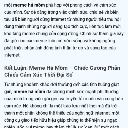
một
meme há mồm
phù hợp với phong cách và cảm xúc
của mình. Sự dễ dàng trong việc chỉnh sửa, chia sẻ và biến
tấu đã biến người dùng internet từ những người tiêu thụ nội
dung thành những người sáng tạo tích cực, liên tục làm mới
kho tàng meme chung của cộng đồng. Chính sự tham gia này
đã giữ cho các meme luôn có sức sống và không ngừng
phát triển, phản ánh đúng tinh thần tự do và sáng tạo của
internet.
Kết Luận: Meme Há Mồm – Chiếc Gương Phản
Chiếu Cảm Xúc Thời Đại Số
Từ những khoảnh khắc đời thường đến các tình huống giật
gân,
meme há mồm
đã chứng minh sức mạnh phi thường
của mình trong việc gói gọn và truyền tải muôn vàn cung bậc
cảm xúc. Nó không chỉ là một trào lưu nhất thời mà đã trở
thành một phần không thể thiếu của ngôn ngữ internet, một
công cụ giao tiếp hữu hiệu giúp chúng ta thể hiện sự ngạc
nhiên, sốc, vui mừng, hay thậm chí là sự “cạn lời” một cách