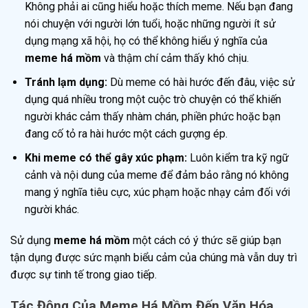
Không phải ai cũng hiểu hoặc thích meme. Nếu bạn đang
nói chuyện với người lớn tuổi, hoặc những người ít sử
dụng mạng xã hội, họ có thể không hiểu ý nghĩa của
meme há mồm
và thậm chí cảm thấy khó chịu.
Tránh lạm dụng:
Dù meme có hài hước đến đâu, việc sử
dụng quá nhiều trong một cuộc trò chuyện có thể khiến
người khác cảm thấy nhàm chán, phiền phức hoặc bạn
đang cố tỏ ra hài hước một cách gượng ép.
Khi meme có thể gây xúc phạm:
Luôn kiểm tra kỹ ngữ
cảnh và nội dung của meme để đảm bảo rằng nó không
mang ý nghĩa tiêu cực, xúc phạm hoặc nhạy cảm đối với
người khác.
Sử dụng
meme há mồm
một cách có ý thức sẽ giúp bạn
tận dụng được sức mạnh biểu cảm của chúng mà vẫn duy trì
được sự tinh tế trong giao tiếp.
Tác Động Của Meme Há Mồm Đến Văn Hóa