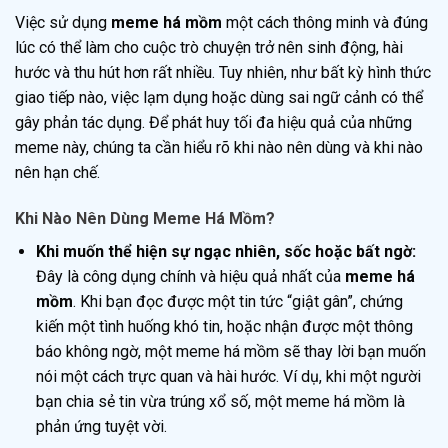
Việc sử dụng
meme há mồm
một cách thông minh và đúng
lúc có thể làm cho cuộc trò chuyện trở nên sinh động, hài
hước và thu hút hơn rất nhiều. Tuy nhiên, như bất kỳ hình thức
giao tiếp nào, việc lạm dụng hoặc dùng sai ngữ cảnh có thể
gây phản tác dụng. Để phát huy tối đa hiệu quả của những
meme này, chúng ta cần hiểu rõ khi nào nên dùng và khi nào
nên hạn chế.
Khi Nào Nên Dùng Meme Há Mồm?
Khi muốn thể hiện sự ngạc nhiên, sốc hoặc bất ngờ:
Đây là công dụng chính và hiệu quả nhất của
meme há
mồm
. Khi bạn đọc được một tin tức “giật gân”, chứng
kiến một tình huống khó tin, hoặc nhận được một thông
báo không ngờ, một meme há mồm sẽ thay lời bạn muốn
nói một cách trực quan và hài hước. Ví dụ, khi một người
bạn chia sẻ tin vừa trúng xổ số, một meme há mồm là
phản ứng tuyệt vời.