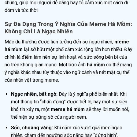
chung, giúp mọi người dễ dàng bày tỏ cảm xúc một cách dí
dỏm và tức thời.
Sự Đa Dạng Trong Ý Nghĩa Của Meme Há Mồm:
Không Chỉ Là Ngạc Nhiên
Mặc dù thường được liên tưởng đến sự ngạc nhiên,
meme
há mồm
lại sở hữu một phổ cảm xúc rộng lớn hơn nhiều. Đây
chính là điểm làm nên sự linh hoạt và sức sống bền bỉ của
nó trên không gian mạng. Một bức ảnh
há mồm
có thể mang
ý nghĩa khác nhau tùy thuộc vào ngữ cảnh và nét mặt cụ thể
của nhân vật trong meme.
Ngạc nhiên, bất ngờ:
Đây là ý nghĩa phổ biến nhất. Khi
một thông tin “chấn động” được tiết lộ, hay một sự kiện
khó tin xảy ra, một
meme há mồm
sẽ thay lời muốn nói,
thể hiện sự sững sờ của người xem.
Sốc, choáng váng:
Khi cảm xúc vượt quá mức ngạc
nhiên, chạm đến ngưỡng sốc nặng hay “đứng hình”,