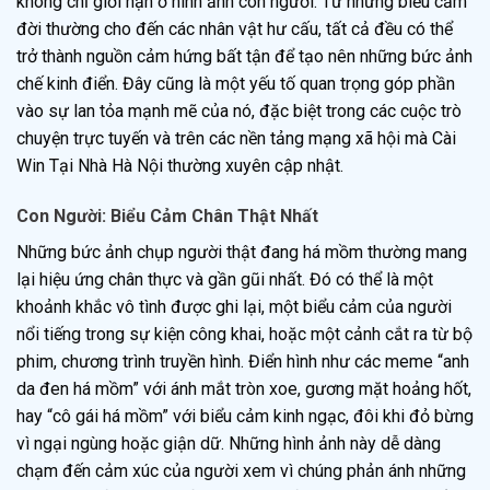
không chỉ giới hạn ở hình ảnh con người. Từ những biểu cảm
đời thường cho đến các nhân vật hư cấu, tất cả đều có thể
trở thành nguồn cảm hứng bất tận để tạo nên những bức ảnh
chế kinh điển. Đây cũng là một yếu tố quan trọng góp phần
vào sự lan tỏa mạnh mẽ của nó, đặc biệt trong các cuộc trò
chuyện trực tuyến và trên các nền tảng mạng xã hội mà Cài
Win Tại Nhà Hà Nội thường xuyên cập nhật.
Con Người: Biểu Cảm Chân Thật Nhất
Những bức ảnh chụp người thật đang há mồm thường mang
lại hiệu ứng chân thực và gần gũi nhất. Đó có thể là một
khoảnh khắc vô tình được ghi lại, một biểu cảm của người
nổi tiếng trong sự kiện công khai, hoặc một cảnh cắt ra từ bộ
phim, chương trình truyền hình. Điển hình như các meme “anh
da đen há mồm” với ánh mắt tròn xoe, gương mặt hoảng hốt,
hay “cô gái há mồm” với biểu cảm kinh ngạc, đôi khi đỏ bừng
vì ngại ngùng hoặc giận dữ. Những hình ảnh này dễ dàng
chạm đến cảm xúc của người xem vì chúng phản ánh những