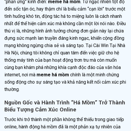
“phản ứng” kinh điển:
meme há mồm
. Từ ngạc nhiên tột độ
đến sốc tận óc, hay thậm chí là biểu cảm “cạn lời” trước một
tình huống khó tin, động tác há to miệng luôn là cách nhanh
nhất để thể hiện cảm xúc mà không cần một lời nói nào. Điều
thú vị là, những hình ảnh tưởng chừng đơn giản này lại chứa
đựng sức mạnh lan truyền đáng kinh ngạc, khiến cộng đồng
mạng không ngừng chia sẻ và sáng tạo. Tại Cài Win Tại Nhà
Hà Nội, chúng tôi không chỉ quan tâm đến việc giữ cho hệ
thống máy tính của bạn hoạt động trơn tru mà còn muốn
cùng bạn khám phá những khía cạnh độc đáo của văn hóa
internet, nơi mà
meme há mồm
chính là một minh chứng
sống động cho sự sáng tạo và khả năng kết nối cảm xúc phi
thường.
Nguồn Gốc và Hành Trình “Há Mồm” Trở Thành
Biểu Tượng Cảm Xúc Online
Trước khi trở thành một phần không thể thiếu trong giao tiếp
online, hành động há mồm đã là một phản xạ tự nhiên của