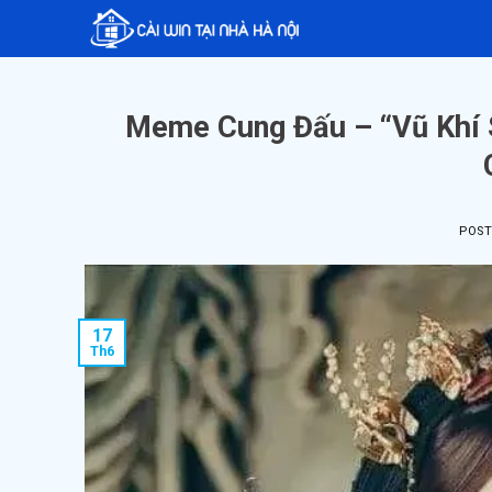
Skip
to
content
Meme Cung Đấu – “Vũ Khí 
POS
17
Th6