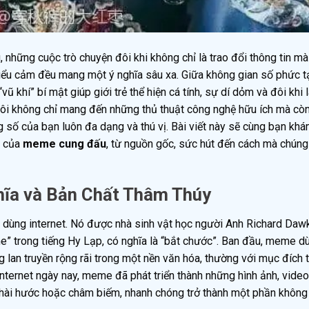
 những cuộc trò chuyện đôi khi không chỉ là trao đổi thông tin m
biểu cảm đều mang một ý nghĩa sâu xa. Giữa không gian số phức t
ũ khí” bí mật giúp giới trẻ thể hiện cá tính, sự dí dỏm và đôi khi 
 tôi không chỉ mang đến những thủ thuật công nghệ hữu ích mà cò
g số của bạn luôn đa dạng và thú vị. Bài viết này sẽ cùng bạn kh
c của
meme cung đấu
, từ nguồn gốc, sức hút đến cách mà chúng
ĩa và Bản Chất Thâm Thúy
 dùng internet. Nó được nhà sinh vật học người Anh Richard Daw
e” trong tiếng Hy Lạp, có nghĩa là “bắt chước”. Ban đầu, meme d
 lan truyền rộng rãi trong một nền văn hóa, thường với mục đích 
internet ngày nay, meme đã phát triển thành những hình ảnh, video
g hài hước hoặc châm biếm, nhanh chóng trở thành một phần không