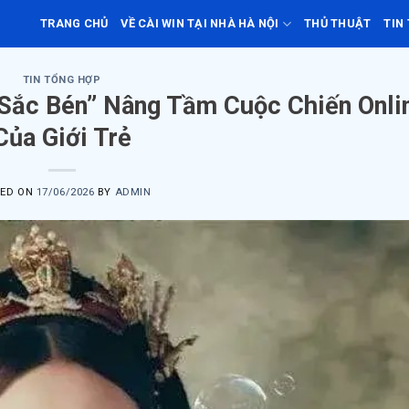
TRANG CHỦ
VỀ CÀI WIN TẠI NHÀ HÀ NỘI
THỦ THUẬT
TIN
TIN TỔNG HỢP
Sắc Bén” Nâng Tầm Cuộc Chiến Onli
Của Giới Trẻ
TED ON
17/06/2026
BY
ADMIN