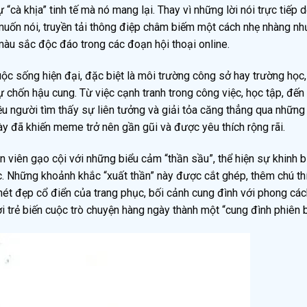
ự “cà khịa” tinh tế mà nó mang lại. Thay vì những lời nói trực tiếp 
 muốn nói, truyền tải thông điệp châm biếm một cách nhẹ nhàng n
màu sắc độc đáo trong các đoạn hội thoại online.
uộc sống hiện đại, đặc biệt là môi trường công sở hay trường học
ự chốn hậu cung. Từ việc cạnh tranh trong công việc, học tập, đế
ều người tìm thấy sự liên tưởng và giải tỏa căng thẳng qua những
y đã khiến meme trở nên gần gũi và được yêu thích rộng rãi.
viên gạo cội với những biểu cảm “thần sầu”, thể hiện sự khinh bỉ
c. Những khoảnh khắc “xuất thần” này được cắt ghép, thêm chú th
ét đẹp cổ điển của trang phục, bối cảnh cung đình với phong các
 trẻ biến cuộc trò chuyện hàng ngày thành một “cung đình phiên b