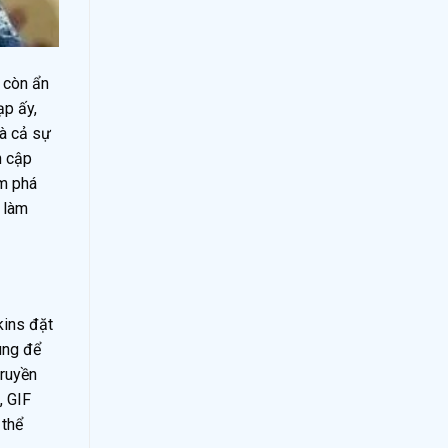
à còn ẩn
ạp ấy,
là cả sự
n cập
ám phá
 làm
kins đặt
ùng để
truyền
, GIF
 thể