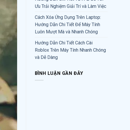
Ưu Trải Nghiệm Giải Trí và Làm Việc
Cách Xóa Ứng Dụng Trên Laptop:
Hướng Dẫn Chi Tiết Để Máy Tính
Luôn Mượt Mà và Nhanh Chóng
Hướng Dẫn Chi Tiết Cách Cài
Roblox Trên Máy Tính Nhanh Chóng
và Dễ Dàng
BÌNH LUẬN GẦN ĐÂY