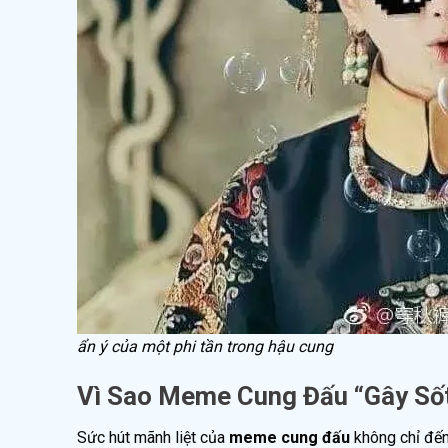
ẩn ý của một phi tần trong hậu cung
Vì Sao Meme Cung Đấu “Gây Số
Sức hút mãnh liệt của
meme cung đấu
không chỉ đến