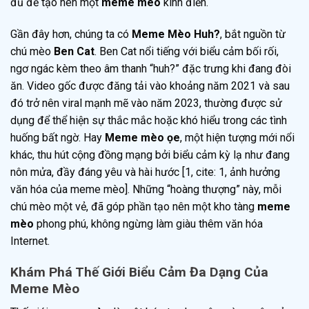
đủ để tạo nên một
meme mèo
kinh điển.
Gần đây hơn, chúng ta có
Meme Mèo Huh?
, bắt nguồn từ
chú mèo
Ben Cat
. Ben Cat nổi tiếng với biểu cảm bối rối,
ngơ ngác kèm theo âm thanh “huh?” đặc trưng khi đang đòi
ăn. Video gốc được đăng tải vào khoảng năm 2021 và sau
đó trở nên viral mạnh mẽ vào năm 2023, thường được sử
dụng để thể hiện sự thắc mắc hoặc khó hiểu trong các tình
huống bất ngờ. Hay
Meme mèo ọe
, một hiện tượng mới nổi
khác, thu hút cộng đồng mạng bởi biểu cảm kỳ lạ như đang
nôn mửa, đầy đáng yêu và hài hước [1, cite: 1, ảnh hưởng
văn hóa của meme mèo]. Những “hoàng thượng” này, mỗi
chú mèo một vẻ, đã góp phần tạo nên một kho tàng
meme
mèo
phong phú, không ngừng làm giàu thêm văn hóa
Internet.
Khám Phá Thế Giới Biểu Cảm Đa Dạng Của
Meme Mèo