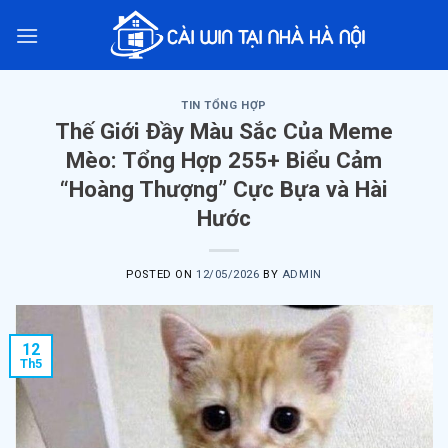
Skip
to
content
TIN TỔNG HỢP
Thế Giới Đầy Màu Sắc Của Meme
Mèo: Tổng Hợp 255+ Biểu Cảm
“Hoàng Thượng” Cực Bựa và Hài
Hước
POSTED ON
12/05/2026
BY
ADMIN
12
Th5