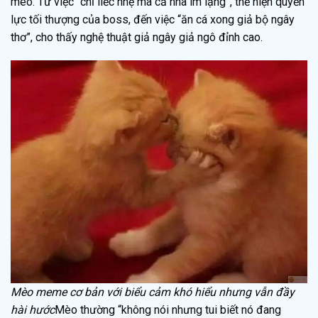
mèo. Từ việc “chỉ liếc nhẹ mà cả nhà im lặng”, thể hiện quyền
lực tối thượng của boss, đến việc “ăn cá xong giả bộ ngây
thơ”, cho thấy nghệ thuật giả ngây giả ngô đỉnh cao.
Mèo meme cơ bản với biểu cảm khó hiểu nhưng vẫn đầy
hài hước
Mèo thường “không nói nhưng tui biết nó đang