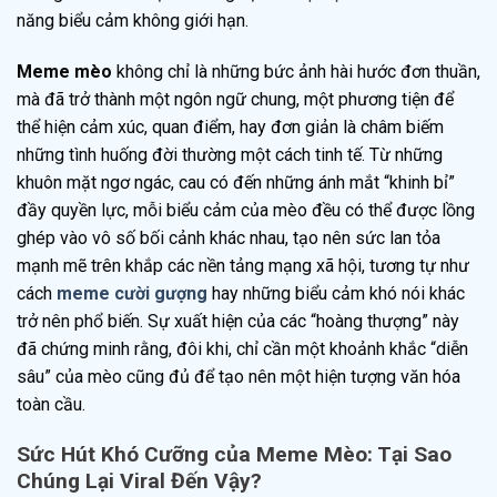
năng biểu cảm không giới hạn.
Meme mèo
không chỉ là những bức ảnh hài hước đơn thuần,
mà đã trở thành một ngôn ngữ chung, một phương tiện để
thể hiện cảm xúc, quan điểm, hay đơn giản là châm biếm
những tình huống đời thường một cách tinh tế. Từ những
khuôn mặt ngơ ngác, cau có đến những ánh mắt “khinh bỉ”
đầy quyền lực, mỗi biểu cảm của mèo đều có thể được lồng
ghép vào vô số bối cảnh khác nhau, tạo nên sức lan tỏa
mạnh mẽ trên khắp các nền tảng mạng xã hội, tương tự như
cách
meme cười gượng
hay những biểu cảm khó nói khác
trở nên phổ biến. Sự xuất hiện của các “hoàng thượng” này
đã chứng minh rằng, đôi khi, chỉ cần một khoảnh khắc “diễn
sâu” của mèo cũng đủ để tạo nên một hiện tượng văn hóa
toàn cầu.
Sức Hút Khó Cưỡng của Meme Mèo: Tại Sao
Chúng Lại Viral Đến Vậy?