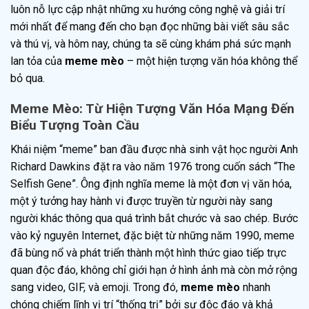
luôn nỗ lực cập nhật những xu hướng công nghệ và giải trí
mới nhất để mang đến cho bạn đọc những bài viết sâu sắc
và thú vị, và hôm nay, chúng ta sẽ cùng khám phá sức mạnh
lan tỏa của
meme mèo
– một hiện tượng văn hóa không thể
bỏ qua.
Meme Mèo: Từ Hiện Tượng Văn Hóa Mạng Đến
Biểu Tượng Toàn Cầu
Khái niệm “meme” ban đầu được nhà sinh vật học người Anh
Richard Dawkins đặt ra vào năm 1976 trong cuốn sách “The
Selfish Gene”. Ông định nghĩa meme là một đơn vị văn hóa,
một ý tưởng hay hành vi được truyền từ người này sang
người khác thông qua quá trình bắt chước và sao chép. Bước
vào kỷ nguyên Internet, đặc biệt từ những năm 1990, meme
đã bùng nổ và phát triển thành một hình thức giao tiếp trực
quan độc đáo, không chỉ giới hạn ở hình ảnh mà còn mở rộng
sang video, GIF, và emoji. Trong đó,
meme mèo
nhanh
chóng chiếm lĩnh vị trí “thống trị” bởi sự độc đáo và khả