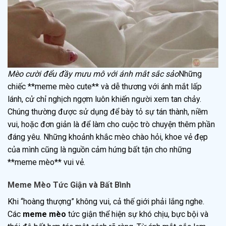
Mèo cười đểu đầy mưu mô với ánh mắt sắc sảo
Những
chiếc **meme mèo cute** và dễ thương với ánh mắt lấp
lánh, cử chỉ nghịch ngợm luôn khiến người xem tan chảy.
Chúng thường được sử dụng để bày tỏ sự tán thành, niềm
vui, hoặc đơn giản là để làm cho cuộc trò chuyện thêm phần
đáng yêu. Những khoảnh khắc mèo chào hỏi, khoe vẻ đẹp
của mình cũng là nguồn cảm hứng bất tận cho những
**meme mèo** vui vẻ.
Meme Mèo Tức Giận và Bất Bình
Khi “hoàng thượng” không vui, cả thế giới phải lắng nghe.
Các
meme mèo
tức giận thể hiện sự khó chịu, bực bội và