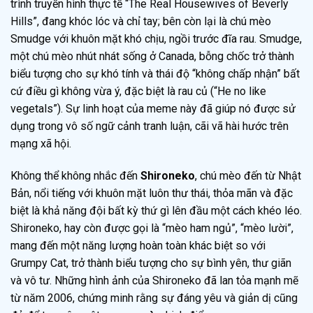
trình truyền hình thực tế “The Real Housewives of Beverly
Hills”, đang khóc lóc và chỉ tay; bên còn lại là chú mèo
Smudge với khuôn mặt khó chịu, ngồi trước đĩa rau. Smudge,
một chú mèo nhút nhát sống ở Canada, bỗng chốc trở thành
biểu tượng cho sự khó tính và thái độ “không chấp nhận” bất
cứ điều gì không vừa ý, đặc biệt là rau củ (“He no like
vegetals”). Sự linh hoạt của meme này đã giúp nó được sử
dụng trong vô số ngữ cảnh tranh luận, cãi vã hài hước trên
mạng xã hội.
Không thể không nhắc đến
Shironeko
, chú mèo đến từ Nhật
Bản, nổi tiếng với khuôn mặt luôn thư thái, thỏa mãn và đặc
biệt là khả năng đội bất kỳ thứ gì lên đầu một cách khéo léo.
Shironeko, hay còn được gọi là “mèo ham ngủ”, “mèo lười”,
mang đến một năng lượng hoàn toàn khác biệt so với
Grumpy Cat, trở thành biểu tượng cho sự bình yên, thư giãn
và vô tư. Những hình ảnh của Shironeko đã lan tỏa mạnh mẽ
từ năm 2006, chứng minh rằng sự đáng yêu và giản dị cũng