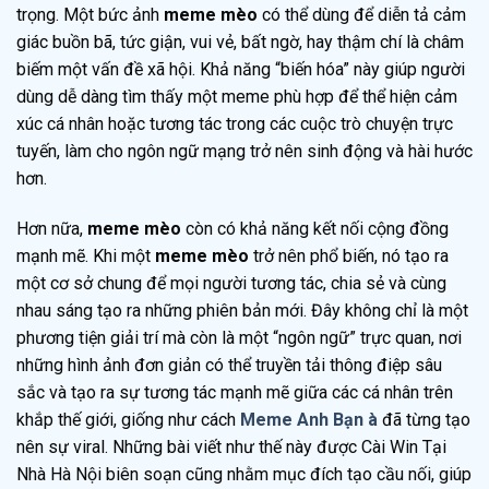
trọng. Một bức ảnh
meme mèo
có thể dùng để diễn tả cảm
giác buồn bã, tức giận, vui vẻ, bất ngờ, hay thậm chí là châm
biếm một vấn đề xã hội. Khả năng “biến hóa” này giúp người
dùng dễ dàng tìm thấy một meme phù hợp để thể hiện cảm
xúc cá nhân hoặc tương tác trong các cuộc trò chuyện trực
tuyến, làm cho ngôn ngữ mạng trở nên sinh động và hài hước
hơn.
Hơn nữa,
meme mèo
còn có khả năng kết nối cộng đồng
mạnh mẽ. Khi một
meme mèo
trở nên phổ biến, nó tạo ra
một cơ sở chung để mọi người tương tác, chia sẻ và cùng
nhau sáng tạo ra những phiên bản mới. Đây không chỉ là một
phương tiện giải trí mà còn là một “ngôn ngữ” trực quan, nơi
những hình ảnh đơn giản có thể truyền tải thông điệp sâu
sắc và tạo ra sự tương tác mạnh mẽ giữa các cá nhân trên
khắp thế giới, giống như cách
Meme Anh Bạn à
đã từng tạo
nên sự viral. Những bài viết như thế này được Cài Win Tại
Nhà Hà Nội biên soạn cũng nhằm mục đích tạo cầu nối, giúp