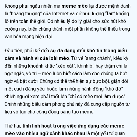
Không phải ngẫu nhiên mà
meme mèo
lại được mệnh danh
là “hoàng thượng” của Internet và sở hữu lượng “fan” khổng
lồ trên toàn thế giới. Có nhiều lý do lý giải cho sức hút khó
cưỡng này, biến chúng thành một phần không thể thiếu trong
văn hóa mạng hiện đại.
Đầu tiên, phải kể đến
sự đa dạng đến khó tin trong biểu
cảm và hành vi của loài mèo
. Từ vẻ “sang chảnh”, kiêu kỳ
đến những khoảnh khắc “xéo xắt”, khinh bỉ, hay thậm chí là
ngơ ngác, vô tri – mèo luôn biết cách làm cho chúng ta bất
ngờ và bật cười. Chúng có thể thể hiện sự bực bội, giận dỗi
một cách đáng yêu, hoặc làm những hành động “khó đỡ”
khiến người xem phải thốt lên “chỉ có mèo mới làm được”.
Chính những biểu cảm phong phú này đã cung cấp nguồn tư
liệu vô tận cho cộng đồng sáng tạo meme.
Thứ hai,
tính linh hoạt trong việc ứng dụng các meme
mèo vào nhiều ngữ cảnh khác nhau
là một yếu tố quan