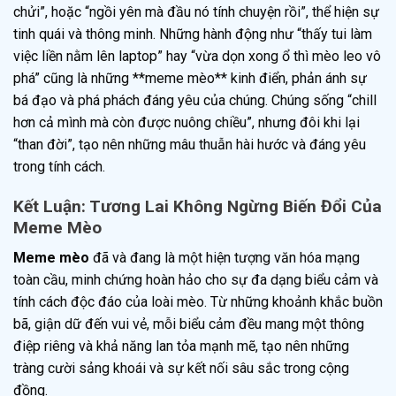
chửi”, hoặc “ngồi yên mà đầu nó tính chuyện rồi”, thể hiện sự
tinh quái và thông minh. Những hành động như “thấy tui làm
việc liền nằm lên laptop” hay “vừa dọn xong ổ thì mèo leo vô
phá” cũng là những **meme mèo** kinh điển, phản ánh sự
bá đạo và phá phách đáng yêu của chúng. Chúng sống “chill
hơn cả mình mà còn được nuông chiều”, nhưng đôi khi lại
“than đời”, tạo nên những mâu thuẫn hài hước và đáng yêu
trong tính cách.
Kết Luận: Tương Lai Không Ngừng Biến Đổi Của
Meme Mèo
Meme mèo
đã và đang là một hiện tượng văn hóa mạng
toàn cầu, minh chứng hoàn hảo cho sự đa dạng biểu cảm và
tính cách độc đáo của loài mèo. Từ những khoảnh khắc buồn
bã, giận dữ đến vui vẻ, mỗi biểu cảm đều mang một thông
điệp riêng và khả năng lan tỏa mạnh mẽ, tạo nên những
tràng cười sảng khoái và sự kết nối sâu sắc trong cộng
đồng.