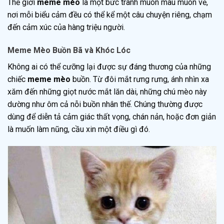
Thế giới
meme mèo
là một bức tranh muôn màu muôn vẻ,
nơi mỗi biểu cảm đều có thể kể một câu chuyện riêng, chạm
đến cảm xúc của hàng triệu người.
Meme Mèo Buồn Bã và Khóc Lóc
Không ai có thể cưỡng lại được sự đáng thương của những
chiếc
meme mèo
buồn. Từ đôi mắt rưng rưng, ánh nhìn xa
xăm đến những giọt nước mắt lăn dài, những chú mèo này
dường như ôm cả nỗi buồn nhân thế. Chúng thường được
dùng để diễn tả cảm giác thất vọng, chán nản, hoặc đơn giản
là muốn làm nũng, cầu xin một điều gì đó.