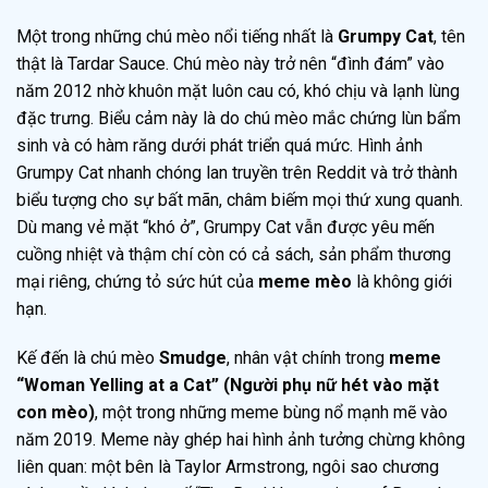
Một trong những chú mèo nổi tiếng nhất là
Grumpy Cat
, tên
thật là Tardar Sauce. Chú mèo này trở nên “đình đám” vào
năm 2012 nhờ khuôn mặt luôn cau có, khó chịu và lạnh lùng
đặc trưng. Biểu cảm này là do chú mèo mắc chứng lùn bẩm
sinh và có hàm răng dưới phát triển quá mức. Hình ảnh
Grumpy Cat nhanh chóng lan truyền trên Reddit và trở thành
biểu tượng cho sự bất mãn, châm biếm mọi thứ xung quanh.
Dù mang vẻ mặt “khó ở”, Grumpy Cat vẫn được yêu mến
cuồng nhiệt và thậm chí còn có cả sách, sản phẩm thương
mại riêng, chứng tỏ sức hút của
meme mèo
là không giới
hạn.
Kế đến là chú mèo
Smudge
, nhân vật chính trong
meme
“Woman Yelling at a Cat” (Người phụ nữ hét vào mặt
con mèo)
, một trong những meme bùng nổ mạnh mẽ vào
năm 2019. Meme này ghép hai hình ảnh tưởng chừng không
liên quan: một bên là Taylor Armstrong, ngôi sao chương