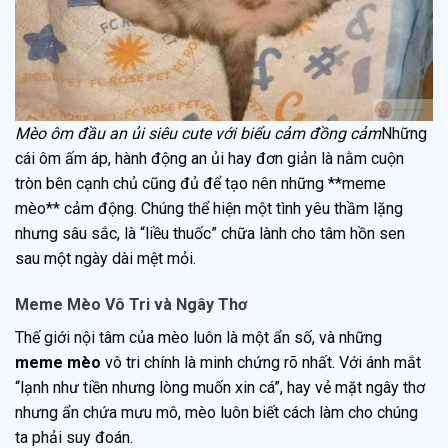
Mèo ôm đầu an ủi siêu cute với biểu cảm đồng cảm
Những
cái ôm ấm áp, hành động an ủi hay đơn giản là nằm cuộn
tròn bên cạnh chủ cũng đủ để tạo nên những **meme
mèo** cảm động. Chúng thể hiện một tình yêu thầm lặng
nhưng sâu sắc, là “liều thuốc” chữa lành cho tâm hồn sen
sau một ngày dài mệt mỏi.
Meme Mèo Vô Tri và Ngây Thơ
Thế giới nội tâm của mèo luôn là một ẩn số, và những
meme mèo
vô tri chính là minh chứng rõ nhất. Với ánh mắt
“lạnh như tiền nhưng lòng muốn xin cá”, hay vẻ mặt ngây thơ
nhưng ẩn chứa mưu mô, mèo luôn biết cách làm cho chúng
ta phải suy đoán.