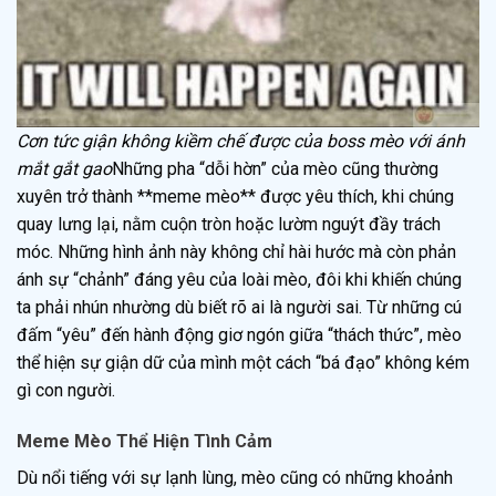
Cơn tức giận không kiềm chế được của boss mèo với ánh
mắt gắt gao
Những pha “dỗi hờn” của mèo cũng thường
xuyên trở thành **meme mèo** được yêu thích, khi chúng
quay lưng lại, nằm cuộn tròn hoặc lườm nguýt đầy trách
móc. Những hình ảnh này không chỉ hài hước mà còn phản
ánh sự “chảnh” đáng yêu của loài mèo, đôi khi khiến chúng
ta phải nhún nhường dù biết rõ ai là người sai. Từ những cú
đấm “yêu” đến hành động giơ ngón giữa “thách thức”, mèo
thể hiện sự giận dữ của mình một cách “bá đạo” không kém
gì con người.
Meme Mèo Thể Hiện Tình Cảm
Dù nổi tiếng với sự lạnh lùng, mèo cũng có những khoảnh