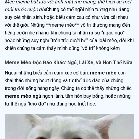
Mèo meme bất lực với ánh mắt mơ màng, thể hiện sự mệt
mỏi trước cuộc đời
Chúng có thể ngồi nhìn tường như đang
suy xét nhân sinh, hoặc biểu cảm cau có như vừa cãi nhau
với thế giới. Những **meme mèo** vô tri thường mang đến
tiếng cười nhẹ nhàng, khi chúng ta nhận ra sự “ngáo ngơ”
hoặc những suy nghĩ “trên trời dưới bể” của loài mèo, đôi khi
khiến chúng ta cảm thấy mình cũng “vô tri” không kém.
Meme Mèo Độc Đáo Khác: Ngủ, Lái Xe, và Hơn Thế Nữa
Ngoài những biểu cảm cảm xúc cơ bản,
meme mèo
còn
khai thác những hoạt động và tư thế độc đáo của chúng
trong đời sống hàng ngày. Chúng ta có thể thấy những chiếc
meme mèo ngủ
ngon lành, tâm hồn bay bổng, hoặc những
tư thế ngủ “khó đỡ” như đang học triết học.