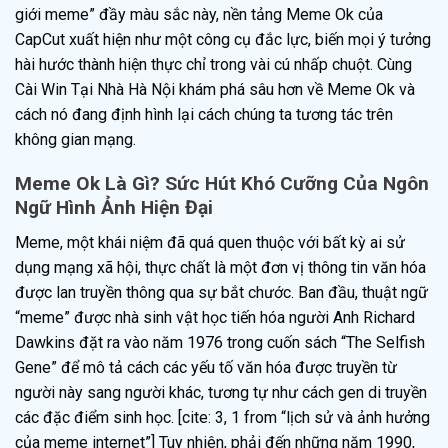
giới meme” đầy màu sắc này, nền tảng Meme Ok của
CapCut xuất hiện như một công cụ đắc lực, biến mọi ý tưởng
hài hước thành hiện thực chỉ trong vài cú nhấp chuột. Cùng
Cài Win Tại Nhà Hà Nội khám phá sâu hơn về Meme Ok và
cách nó đang định hình lại cách chúng ta tương tác trên
không gian mạng.
Meme Ok Là Gì? Sức Hút Khó Cưỡng Của Ngôn
Ngữ Hình Ảnh Hiện Đại
Meme, một khái niệm đã quá quen thuộc với bất kỳ ai sử
dụng mạng xã hội, thực chất là một đơn vị thông tin văn hóa
được lan truyền thông qua sự bắt chước. Ban đầu, thuật ngữ
“meme” được nhà sinh vật học tiến hóa người Anh Richard
Dawkins đặt ra vào năm 1976 trong cuốn sách “The Selfish
Gene” để mô tả cách các yếu tố văn hóa được truyền từ
người này sang người khác, tương tự như cách gen di truyền
các đặc điểm sinh học. [cite: 3, 1 from “lịch sử và ảnh hưởng
của meme internet”] Tuy nhiên, phải đến những năm 1990,