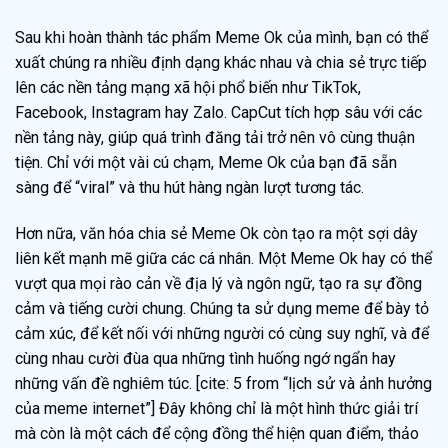
Sau khi hoàn thành tác phẩm Meme Ok của mình, bạn có thể
xuất chúng ra nhiều định dạng khác nhau và chia sẻ trực tiếp
lên các nền tảng mạng xã hội phổ biến như TikTok,
Facebook, Instagram hay Zalo. CapCut tích hợp sâu với các
nền tảng này, giúp quá trình đăng tải trở nên vô cùng thuận
tiện. Chỉ với một vài cú chạm, Meme Ok của bạn đã sẵn
sàng để “viral” và thu hút hàng ngàn lượt tương tác.
Hơn nữa, văn hóa chia sẻ Meme Ok còn tạo ra một sợi dây
liên kết mạnh mẽ giữa các cá nhân. Một Meme Ok hay có thể
vượt qua mọi rào cản về địa lý và ngôn ngữ, tạo ra sự đồng
cảm và tiếng cười chung. Chúng ta sử dụng meme để bày tỏ
cảm xúc, để kết nối với những người có cùng suy nghĩ, và để
cùng nhau cười đùa qua những tình huống ngớ ngẩn hay
những vấn đề nghiêm túc. [cite: 5 from “lịch sử và ảnh hưởng
của meme internet”] Đây không chỉ là một hình thức giải trí
mà còn là một cách để cộng đồng thể hiện quan điểm, thảo