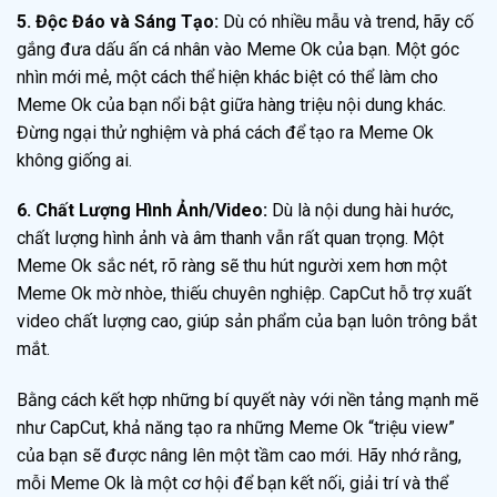
5. Độc Đáo và Sáng Tạo:
Dù có nhiều mẫu và trend, hãy cố
gắng đưa dấu ấn cá nhân vào Meme Ok của bạn. Một góc
nhìn mới mẻ, một cách thể hiện khác biệt có thể làm cho
Meme Ok của bạn nổi bật giữa hàng triệu nội dung khác.
Đừng ngại thử nghiệm và phá cách để tạo ra Meme Ok
không giống ai.
6. Chất Lượng Hình Ảnh/Video:
Dù là nội dung hài hước,
chất lượng hình ảnh và âm thanh vẫn rất quan trọng. Một
Meme Ok sắc nét, rõ ràng sẽ thu hút người xem hơn một
Meme Ok mờ nhòe, thiếu chuyên nghiệp. CapCut hỗ trợ xuất
video chất lượng cao, giúp sản phẩm của bạn luôn trông bắt
mắt.
Bằng cách kết hợp những bí quyết này với nền tảng mạnh mẽ
như CapCut, khả năng tạo ra những Meme Ok “triệu view”
của bạn sẽ được nâng lên một tầm cao mới. Hãy nhớ rằng,
mỗi Meme Ok là một cơ hội để bạn kết nối, giải trí và thể