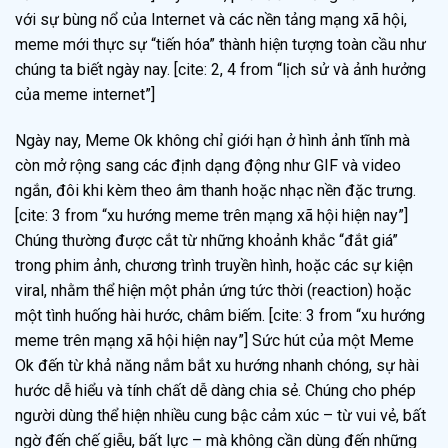
với sự bùng nổ của Internet và các nền tảng mạng xã hội,
meme mới thực sự “tiến hóa” thành hiện tượng toàn cầu như
chúng ta biết ngày nay. [cite: 2, 4 from “lịch sử và ảnh hưởng
của meme internet”]
Ngày nay, Meme Ok không chỉ giới hạn ở hình ảnh tĩnh mà
còn mở rộng sang các định dạng động như GIF và video
ngắn, đôi khi kèm theo âm thanh hoặc nhạc nền đặc trưng.
[cite: 3 from “xu hướng meme trên mạng xã hội hiện nay”]
Chúng thường được cắt từ những khoảnh khắc “đắt giá”
trong phim ảnh, chương trình truyền hình, hoặc các sự kiện
viral, nhằm thể hiện một phản ứng tức thời (reaction) hoặc
một tình huống hài hước, châm biếm. [cite: 3 from “xu hướng
meme trên mạng xã hội hiện nay”] Sức hút của một Meme
Ok đến từ khả năng nắm bắt xu hướng nhanh chóng, sự hài
hước dễ hiểu và tính chất dễ dàng chia sẻ. Chúng cho phép
người dùng thể hiện nhiều cung bậc cảm xúc – từ vui vẻ, bất
ngờ đến chế giễu, bất lực – mà không cần dùng đến những