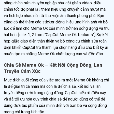
năng chỉnh sửa chuyên nghiệp như cắt ghép video, điều
chỉnh tốc độ phát lại, thêm hiệu ứng chuyển cảnh mượt mà
và tích hợp nhạc nền từ thư viện âm thanh phong phú. Bạn
cũng có thể thêm các sticker động, hiệu ứng hình ảnh và bộ
lọc để làm cho Meme Ok của mình trở nên sống động và thu
hút hơn. [cite: 1, 2 from “CapCut Meme Ok features”] Sự kết
hợp giữa giao diện thân thiện và bộ công cụ chỉnh sửa toàn
diện khiến CapCut trở thành lựa chọn hàng đầu cho bất kỳ ai
muốn tạo ra những Meme Ok chất lượng cao và độc đáo.
Chia Sẻ Meme Ok – Kết Nối Cộng Đồng, Lan
Truyền Cảm Xúc
Mục đích cuối cùng của việc tạo ra một Meme Ok không chỉ
là để giải trí cá nhân mà còn là để chia sẻ, kết nối và lan
truyền tiếng cười trong cộng đồng. CapCut hiểu rõ điều này
và đã tối ưu hóa quy trình chia sẻ để người dùng có thể dễ
dàng đưa tác phẩm của mình đến với bạn bè và cộng đồng
mạng chỉ trong tích tắc.