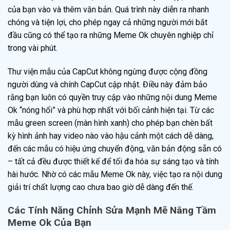
của bạn vào và thêm văn bản. Quá trình này diễn ra nhanh
chóng và tiện lợi, cho phép ngay cả những người mới bắt
đầu cũng có thể tạo ra những Meme Ok chuyên nghiệp chỉ
trong vài phút.
Thư viện mẫu của CapCut không ngừng được cộng đồng
người dùng và chính CapCut cập nhật. Điều này đảm bảo
rằng bạn luôn có quyền truy cập vào những nội dung Meme
Ok “nóng hổi” và phù hợp nhất với bối cảnh hiện tại. Từ các
mẫu green screen (màn hình xanh) cho phép bạn chèn bất
kỳ hình ảnh hay video nào vào hậu cảnh một cách dễ dàng,
đến các mẫu có hiệu ứng chuyển động, văn bản động sẵn có
– tất cả đều được thiết kế để tối đa hóa sự sáng tạo và tính
hài hước. Nhờ có các mẫu Meme Ok này, việc tạo ra nội dung
giải trí chất lượng cao chưa bao giờ dễ dàng đến thế.
Các Tính Năng Chỉnh Sửa Mạnh Mẽ Nâng Tầm
Meme Ok Của Bạn