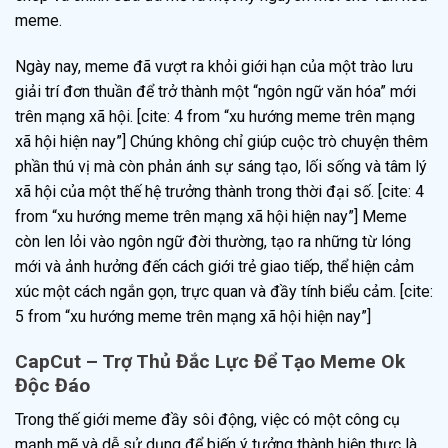
meme.
Ngày nay, meme đã vượt ra khỏi giới hạn của một trào lưu
giải trí đơn thuần để trở thành một “ngôn ngữ văn hóa” mới
trên mạng xã hội. [cite: 4 from “xu hướng meme trên mạng
xã hội hiện nay”] Chúng không chỉ giúp cuộc trò chuyện thêm
phần thú vị mà còn phản ánh sự sáng tạo, lối sống và tâm lý
xã hội của một thế hệ trưởng thành trong thời đại số. [cite: 4
from “xu hướng meme trên mạng xã hội hiện nay”] Meme
còn len lỏi vào ngôn ngữ đời thường, tạo ra những từ lóng
mới và ảnh hưởng đến cách giới trẻ giao tiếp, thể hiện cảm
xúc một cách ngắn gọn, trực quan và đầy tính biểu cảm. [cite:
5 from “xu hướng meme trên mạng xã hội hiện nay”]
CapCut – Trợ Thủ Đắc Lực Để Tạo Meme Ok
Độc Đáo
Trong thế giới meme đầy sôi động, việc có một công cụ
mạnh mẽ và dễ sử dụng để biến ý tưởng thành hiện thực là