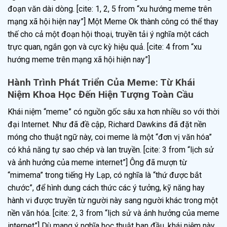
đoạn văn dài dòng. [cite: 1, 2, 5 from “xu hướng meme trên
mạng xã hội hiện nay”] Một Meme Ok thành công có thể thay
thế cho cả một đoạn hội thoại, truyền tải ý nghĩa một cách
trực quan, ngắn gọn và cực kỳ hiệu quả. [cite: 4 from “xu
hướng meme trên mạng xã hội hiện nay”]
Hành Trình Phát Triển Của Meme: Từ Khái
Niệm Khoa Học Đến Hiện Tượng Toàn Cầu
Khái niệm “meme” có nguồn gốc sâu xa hơn nhiều so với thời
đại Internet. Như đã đề cập, Richard Dawkins đã đặt nền
móng cho thuật ngữ này, coi meme là một “đơn vị văn hóa”
có khả năng tự sao chép và lan truyền. [cite: 3 from “lịch sử
và ảnh hưởng của meme internet”] Ông đã mượn từ
“mimema” trong tiếng Hy Lạp, có nghĩa là “thứ được bắt
chước”, để hình dung cách thức các ý tưởng, kỹ năng hay
hành vi được truyền từ người này sang người khác trong một
nền văn hóa. [cite: 2, 3 from “lịch sử và ảnh hưởng của meme
internet”] Dù mang ý nghĩa học thuật ban đầu, khái niệm này