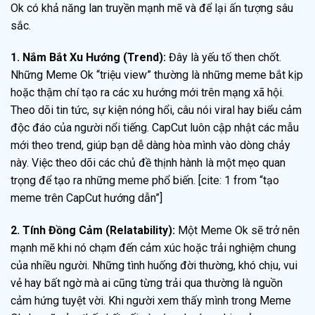
Ok có khả năng lan truyền mạnh mẽ và để lại ấn tượng sâu
sắc.
1. Nắm Bắt Xu Hướng (Trend):
Đây là yếu tố then chốt.
Những Meme Ok “triệu view” thường là những meme bắt kịp
hoặc thậm chí tạo ra các xu hướng mới trên mạng xã hội.
Theo dõi tin tức, sự kiện nóng hổi, câu nói viral hay biểu cảm
độc đáo của người nổi tiếng. CapCut luôn cập nhật các mẫu
mới theo trend, giúp bạn dễ dàng hòa mình vào dòng chảy
này. Việc theo dõi các chủ đề thịnh hành là một mẹo quan
trọng để tạo ra những meme phổ biến. [cite: 1 from “tạo
meme trên CapCut hướng dẫn”]
2. Tính Đồng Cảm (Relatability):
Một Meme Ok sẽ trở nên
mạnh mẽ khi nó chạm đến cảm xúc hoặc trải nghiệm chung
của nhiều người. Những tình huống đời thường, khó chịu, vui
vẻ hay bất ngờ mà ai cũng từng trải qua thường là nguồn
cảm hứng tuyệt vời. Khi người xem thấy mình trong Meme