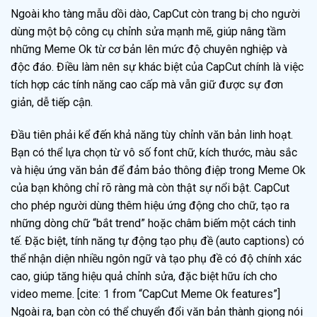
Ngoài kho tàng mẫu dồi dào, CapCut còn trang bị cho người
dùng một bộ công cụ chỉnh sửa mạnh mẽ, giúp nâng tầm
những Meme Ok từ cơ bản lên mức độ chuyên nghiệp và
độc đáo. Điều làm nên sự khác biệt của CapCut chính là việc
tích hợp các tính năng cao cấp mà vẫn giữ được sự đơn
giản, dễ tiếp cận.
Đầu tiên phải kể đến khả năng tùy chỉnh văn bản linh hoạt.
Bạn có thể lựa chọn từ vô số font chữ, kích thước, màu sắc
và hiệu ứng văn bản để đảm bảo thông điệp trong Meme Ok
của bạn không chỉ rõ ràng mà còn thật sự nổi bật. CapCut
cho phép người dùng thêm hiệu ứng động cho chữ, tạo ra
những dòng chữ “bắt trend” hoặc châm biếm một cách tinh
tế. Đặc biệt, tính năng tự động tạo phụ đề (auto captions) có
thể nhận diện nhiều ngôn ngữ và tạo phụ đề có độ chính xác
cao, giúp tăng hiệu quả chỉnh sửa, đặc biệt hữu ích cho
video meme. [cite: 1 from “CapCut Meme Ok features”]
Ngoài ra, bạn còn có thể chuyển đổi văn bản thành giọng nói