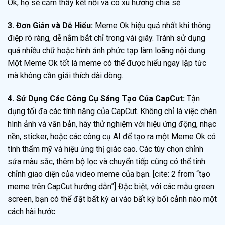
Ok, họ sẽ cảm thấy kết nối và có xu hướng chia sẻ.
3. Đơn Giản và Dễ Hiểu:
Meme Ok hiệu quả nhất khi thông
điệp rõ ràng, dễ nắm bắt chỉ trong vài giây. Tránh sử dụng
quá nhiều chữ hoặc hình ảnh phức tạp làm loãng nội dung.
Một Meme Ok tốt là meme có thể được hiểu ngay lập tức
mà không cần giải thích dài dòng.
4. Sử Dụng Các Công Cụ Sáng Tạo Của CapCut:
Tận
dụng tối đa các tính năng của CapCut. Không chỉ là việc chèn
hình ảnh và văn bản, hãy thử nghiệm với hiệu ứng động, nhạc
nền, sticker, hoặc các công cụ AI để tạo ra một Meme Ok có
tính thẩm mỹ và hiệu ứng thị giác cao. Các tùy chọn chỉnh
sửa màu sắc, thêm bộ lọc và chuyển tiếp cũng có thể tinh
chỉnh giao diện của video meme của bạn. [cite: 2 from “tạo
meme trên CapCut hướng dẫn”] Đặc biệt, với các mẫu green
screen, bạn có thể đặt bất kỳ ai vào bất kỳ bối cảnh nào một
cách hài hước.