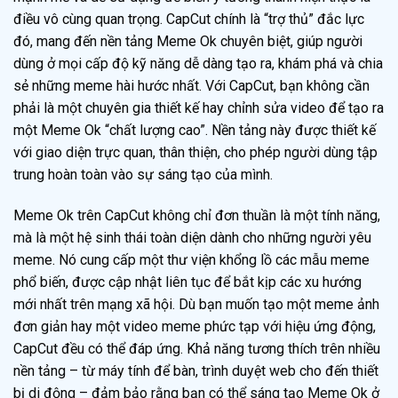
điều vô cùng quan trọng. CapCut chính là “trợ thủ” đắc lực
đó, mang đến nền tảng Meme Ok chuyên biệt, giúp người
dùng ở mọi cấp độ kỹ năng dễ dàng tạo ra, khám phá và chia
sẻ những meme hài hước nhất. Với CapCut, bạn không cần
phải là một chuyên gia thiết kế hay chỉnh sửa video để tạo ra
một Meme Ok “chất lượng cao”. Nền tảng này được thiết kế
với giao diện trực quan, thân thiện, cho phép người dùng tập
trung hoàn toàn vào sự sáng tạo của mình.
Meme Ok trên CapCut không chỉ đơn thuần là một tính năng,
mà là một hệ sinh thái toàn diện dành cho những người yêu
meme. Nó cung cấp một thư viện khổng lồ các mẫu meme
phổ biến, được cập nhật liên tục để bắt kịp các xu hướng
mới nhất trên mạng xã hội. Dù bạn muốn tạo một meme ảnh
đơn giản hay một video meme phức tạp với hiệu ứng động,
CapCut đều có thể đáp ứng. Khả năng tương thích trên nhiều
nền tảng – từ máy tính để bàn, trình duyệt web cho đến thiết
bị di động – đảm bảo rằng bạn có thể sáng tạo Meme Ok ở