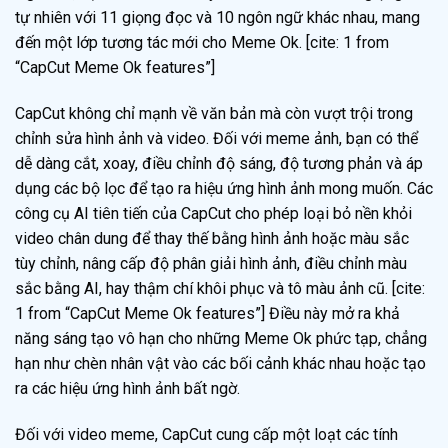
tự nhiên với 11 giọng đọc và 10 ngôn ngữ khác nhau, mang
đến một lớp tương tác mới cho Meme Ok. [cite: 1 from
“CapCut Meme Ok features”]
CapCut không chỉ mạnh về văn bản mà còn vượt trội trong
chỉnh sửa hình ảnh và video. Đối với meme ảnh, bạn có thể
dễ dàng cắt, xoay, điều chỉnh độ sáng, độ tương phản và áp
dụng các bộ lọc để tạo ra hiệu ứng hình ảnh mong muốn. Các
công cụ AI tiên tiến của CapCut cho phép loại bỏ nền khỏi
video chân dung để thay thế bằng hình ảnh hoặc màu sắc
tùy chỉnh, nâng cấp độ phân giải hình ảnh, điều chỉnh màu
sắc bằng AI, hay thậm chí khôi phục và tô màu ảnh cũ. [cite:
1 from “CapCut Meme Ok features”] Điều này mở ra khả
năng sáng tạo vô hạn cho những Meme Ok phức tạp, chẳng
hạn như chèn nhân vật vào các bối cảnh khác nhau hoặc tạo
ra các hiệu ứng hình ảnh bất ngờ.
Đối với video meme, CapCut cung cấp một loạt các tính