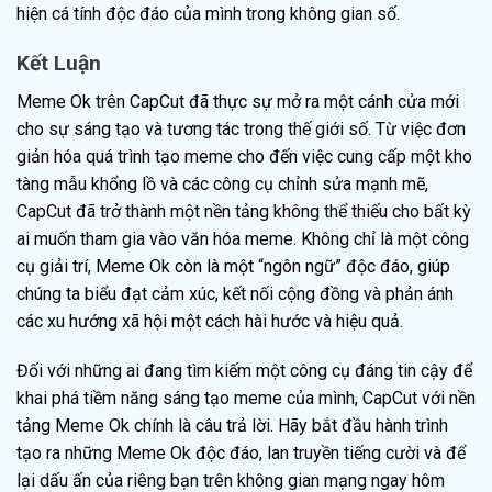
hiện cá tính độc đáo của mình trong không gian số.
Kết Luận
Meme Ok trên CapCut đã thực sự mở ra một cánh cửa mới
cho sự sáng tạo và tương tác trong thế giới số. Từ việc đơn
giản hóa quá trình tạo meme cho đến việc cung cấp một kho
tàng mẫu khổng lồ và các công cụ chỉnh sửa mạnh mẽ,
CapCut đã trở thành một nền tảng không thể thiếu cho bất kỳ
ai muốn tham gia vào văn hóa meme. Không chỉ là một công
cụ giải trí, Meme Ok còn là một “ngôn ngữ” độc đáo, giúp
chúng ta biểu đạt cảm xúc, kết nối cộng đồng và phản ánh
các xu hướng xã hội một cách hài hước và hiệu quả.
Đối với những ai đang tìm kiếm một công cụ đáng tin cậy để
khai phá tiềm năng sáng tạo meme của mình, CapCut với nền
tảng Meme Ok chính là câu trả lời. Hãy bắt đầu hành trình
tạo ra những Meme Ok độc đáo, lan truyền tiếng cười và để
lại dấu ấn của riêng bạn trên không gian mạng ngay hôm