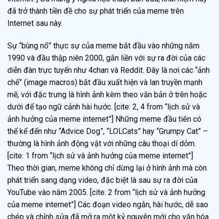
đã trở thành tiền đề cho sự phát triển của meme trên
Internet sau này.
Sự “bùng nổ” thực sự của meme bắt đầu vào những năm
1990 và đầu thập niên 2000, gắn liền với sự ra đời của các
diễn đàn trực tuyến như 4chan và Reddit. Đây là nơi các “ảnh
chế” (image macros) bắt đầu xuất hiện và lan truyền mạnh
mẽ, với đặc trưng là hình ảnh kèm theo văn bản ở trên hoặc
dưới để tạo ngữ cảnh hài hước. [cite: 2, 4 from “lịch sử và
ảnh hưởng của meme internet”] Những meme đầu tiên có
thể kể đến như “Advice Dog”, “LOLCats” hay “Grumpy Cat” –
thường là hình ảnh động vật với những câu thoại dí dỏm.
[cite: 1 from “lịch sử và ảnh hưởng của meme internet”]
Theo thời gian, meme không chỉ dừng lại ở hình ảnh mà còn
phát triển sang dạng video, đặc biệt là sau sự ra đời của
YouTube vào năm 2005. [cite: 2 from “lịch sử và ảnh hưởng
của meme internet”] Các đoạn video ngắn, hài hước, dễ sao
chép và chỉnh sửa đã mở ra một kỷ nguyên mới cho văn hóa