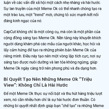
luận về các vấn đề xã hội một cách nhẹ nhàng và hài hước.
Sự lan truyền của một Meme Ok có thể nhanh chóng tạo ra
một trào lưu, một “trend” mới, chứng tỏ sức mạnh kết nối
đáng kinh ngạc của nó.
CapCut không chỉ là một công cụ, mà còn là một phần của
cộng đồng sáng tạo Meme Ok. Nền tảng này khuyến khích
người dùng khám phá các mẫu của người khác, học hỏi và
lấy cảm hứng để tạo ra những phiên bản Meme Ok của
riêng mình. Điều này tạo nên một vòng lặp tích cực, nơi sự
sáng tạo được nuôi dưỡng và lan tỏa không ngừng, giúp
Meme Ok ngày càng trở nên phong phú và đa dạng hơn.
Bí Quyết Tạo Nên Những Meme Ok “Triệu
View”: Không Chỉ Là Hài Hước
Để một Meme Ok thực sự nổi bật và thu hút hàng triệu lượt
xem, nó cần nhiều hơn chỉ là sự hài hước đơn thuần. Có
những bí quyết nhất định giúp bạn “chế tạo” ra những Meme