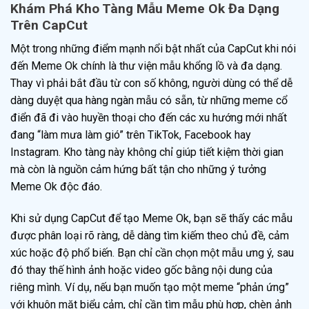
Khám Phá Kho Tàng Mẫu Meme Ok Đa Dạng
Trên CapCut
Một trong những điểm mạnh nổi bật nhất của CapCut khi nói
đến Meme Ok chính là thư viện mẫu khổng lồ và đa dạng.
Thay vì phải bắt đầu từ con số không, người dùng có thể dễ
dàng duyệt qua hàng ngàn mẫu có sẵn, từ những meme cổ
điển đã đi vào huyền thoại cho đến các xu hướng mới nhất
đang “làm mưa làm gió” trên TikTok, Facebook hay
Instagram. Kho tàng này không chỉ giúp tiết kiệm thời gian
mà còn là nguồn cảm hứng bất tận cho những ý tưởng
Meme Ok độc đáo.
Khi sử dụng CapCut để tạo Meme Ok, bạn sẽ thấy các mẫu
được phân loại rõ ràng, dễ dàng tìm kiếm theo chủ đề, cảm
xúc hoặc độ phổ biến. Bạn chỉ cần chọn một mẫu ưng ý, sau
đó thay thế hình ảnh hoặc video gốc bằng nội dung của
riêng mình. Ví dụ, nếu bạn muốn tạo một meme “phản ứng”
với khuôn mặt biểu cảm, chỉ cần tìm mẫu phù hợp, chèn ảnh