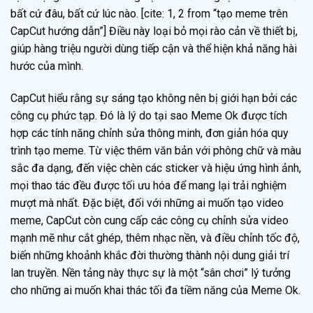
bất cứ đâu, bất cứ lúc nào. [cite: 1, 2 from “tạo meme trên
CapCut hướng dẫn”] Điều này loại bỏ mọi rào cản về thiết bị,
giúp hàng triệu người dùng tiếp cận và thể hiện khả năng hài
hước của mình.
CapCut hiểu rằng sự sáng tạo không nên bị giới hạn bởi các
công cụ phức tạp. Đó là lý do tại sao Meme Ok được tích
hợp các tính năng chỉnh sửa thông minh, đơn giản hóa quy
trình tạo meme. Từ việc thêm văn bản với phông chữ và màu
sắc đa dạng, đến việc chèn các sticker và hiệu ứng hình ảnh,
mọi thao tác đều được tối ưu hóa để mang lại trải nghiệm
mượt mà nhất. Đặc biệt, đối với những ai muốn tạo video
meme, CapCut còn cung cấp các công cụ chỉnh sửa video
mạnh mẽ như cắt ghép, thêm nhạc nền, và điều chỉnh tốc độ,
biến những khoảnh khắc đời thường thành nội dung giải trí
lan truyền. Nền tảng này thực sự là một “sân chơi” lý tưởng
cho những ai muốn khai thác tối đa tiềm năng của Meme Ok.