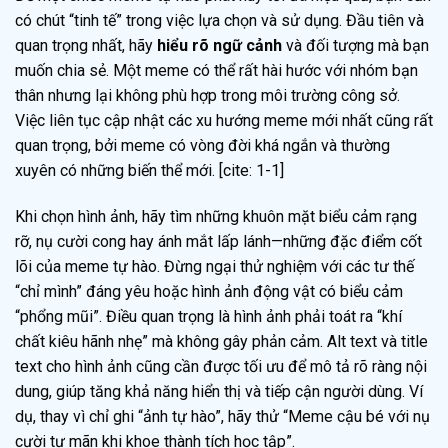
có chút “tinh tế” trong việc lựa chọn và sử dụng. Đầu tiên và
quan trọng nhất, hãy
hiểu rõ ngữ cảnh
và đối tượng mà bạn
muốn chia sẻ. Một meme có thể rất hài hước với nhóm bạn
thân nhưng lại không phù hợp trong môi trường công sở.
Việc liên tục cập nhật các xu hướng meme mới nhất cũng rất
quan trọng, bởi meme có vòng đời khá ngắn và thường
xuyên có những biến thể mới. [cite: 1-1]
Khi chọn hình ảnh, hãy tìm những khuôn mặt biểu cảm rạng
rỡ, nụ cười cong hay ánh mắt lấp lánh—những đặc điểm cốt
lõi của meme tự hào. Đừng ngại thử nghiệm với các tư thế
“chỉ mình” đáng yêu hoặc hình ảnh động vật có biểu cảm
“phổng mũi”. Điều quan trọng là hình ảnh phải toát ra “khí
chất kiêu hãnh nhẹ” mà không gây phản cảm. Alt text và title
text cho hình ảnh cũng cần được tối ưu để mô tả rõ ràng nội
dung, giúp tăng khả năng hiển thị và tiếp cận người dùng. Ví
dụ, thay vì chỉ ghi “ảnh tự hào”, hãy thử “Meme cậu bé với nụ
cười tự mãn khi khoe thành tích học tập”.