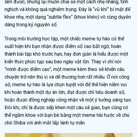
làm được, nhưng lại muốn chia sẻ một cách nhẹ nhàng, tinh
nghịch và không quá nghiêm trọng. Đây là “vũ khí” bí mật để
khoe nhẹ, một dạng “subtle flex” (khoe khéo) vô cùng duyên
dáng trong kỷ nguyên số.
Trong môi trường học tập, một chiếc meme tự hào có thể
xuất hiện khi bạn nhận được điểm số cao bất ngờ, hoàn
thành bài tập khó trước hạn, hay đơn giản là hiểu được một
kiến thức phức tạp sau bao ngày vật lộn. Thay vì chỉ nói
“mình được điểm cao”, một meme kèm theo sẽ khiến câu
chuyện trở nên thú vị và dễ thương hơn rất nhiều. Ở nơi công
sở, meme tự hào là lựa chọn tuyệt vời để thể hiện niềm vui
khi hoàn thành một dự án lớn, đạt được chỉ tiêu doanh số,
hoặc được đồng nghiệp công nhận về một ý tưởng sáng tạo.
Đôi khi, chỉ là được sếp khen một câu xã giao, bạn cũng có
thể ngầm khoe với bạn bè bằng một meme hài hước về chú
chó Shiba với ánh mắt lấp lánh tự mãn.