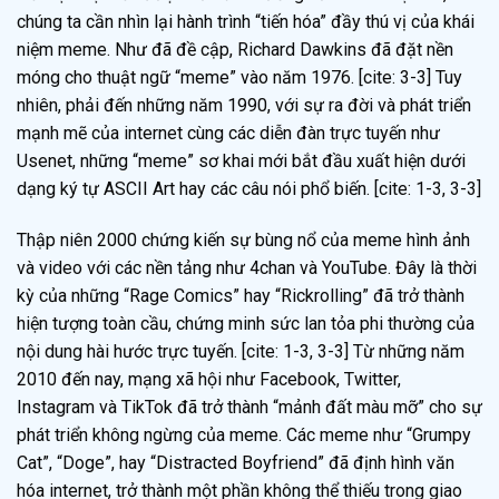
chúng ta cần nhìn lại hành trình “tiến hóa” đầy thú vị của khái
niệm meme. Như đã đề cập, Richard Dawkins đã đặt nền
móng cho thuật ngữ “meme” vào năm 1976. [cite: 3-3] Tuy
nhiên, phải đến những năm 1990, với sự ra đời và phát triển
mạnh mẽ của internet cùng các diễn đàn trực tuyến như
Usenet, những “meme” sơ khai mới bắt đầu xuất hiện dưới
dạng ký tự ASCII Art hay các câu nói phổ biến. [cite: 1-3, 3-3]
Thập niên 2000 chứng kiến sự bùng nổ của meme hình ảnh
và video với các nền tảng như 4chan và YouTube. Đây là thời
kỳ của những “Rage Comics” hay “Rickrolling” đã trở thành
hiện tượng toàn cầu, chứng minh sức lan tỏa phi thường của
nội dung hài hước trực tuyến. [cite: 1-3, 3-3] Từ những năm
2010 đến nay, mạng xã hội như Facebook, Twitter,
Instagram và TikTok đã trở thành “mảnh đất màu mỡ” cho sự
phát triển không ngừng của meme. Các meme như “Grumpy
Cat”, “Doge”, hay “Distracted Boyfriend” đã định hình văn
hóa internet, trở thành một phần không thể thiếu trong giao