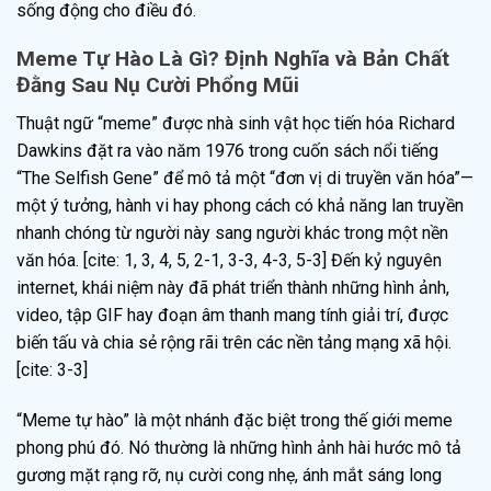
sống động cho điều đó.
Meme Tự Hào Là Gì? Định Nghĩa và Bản Chất
Đằng Sau Nụ Cười Phổng Mũi
Thuật ngữ “meme” được nhà sinh vật học tiến hóa Richard
Dawkins đặt ra vào năm 1976 trong cuốn sách nổi tiếng
“The Selfish Gene” để mô tả một “đơn vị di truyền văn hóa”—
một ý tưởng, hành vi hay phong cách có khả năng lan truyền
nhanh chóng từ người này sang người khác trong một nền
văn hóa. [cite: 1, 3, 4, 5, 2-1, 3-3, 4-3, 5-3] Đến kỷ nguyên
internet, khái niệm này đã phát triển thành những hình ảnh,
video, tập GIF hay đoạn âm thanh mang tính giải trí, được
biến tấu và chia sẻ rộng rãi trên các nền tảng mạng xã hội.
[cite: 3-3]
“Meme tự hào” là một nhánh đặc biệt trong thế giới meme
phong phú đó. Nó thường là những hình ảnh hài hước mô tả
gương mặt rạng rỡ, nụ cười cong nhẹ, ánh mắt sáng long