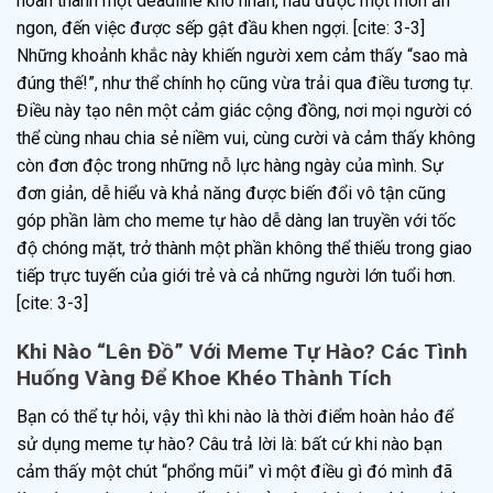
hoàn thành một deadline khó nhằn, nấu được một món ăn
ngon, đến việc được sếp gật đầu khen ngợi. [cite: 3-3]
Những khoảnh khắc này khiến người xem cảm thấy “sao mà
đúng thế!”, như thể chính họ cũng vừa trải qua điều tương tự.
Điều này tạo nên một cảm giác cộng đồng, nơi mọi người có
thể cùng nhau chia sẻ niềm vui, cùng cười và cảm thấy không
còn đơn độc trong những nỗ lực hàng ngày của mình. Sự
đơn giản, dễ hiểu và khả năng được biến đổi vô tận cũng
góp phần làm cho meme tự hào dễ dàng lan truyền với tốc
độ chóng mặt, trở thành một phần không thể thiếu trong giao
tiếp trực tuyến của giới trẻ và cả những người lớn tuổi hơn.
[cite: 3-3]
Khi Nào “Lên Đồ” Với Meme Tự Hào? Các Tình
Huống Vàng Để Khoe Khéo Thành Tích
Bạn có thể tự hỏi, vậy thì khi nào là thời điểm hoàn hảo để
sử dụng meme tự hào? Câu trả lời là: bất cứ khi nào bạn
cảm thấy một chút “phổng mũi” vì một điều gì đó mình đã