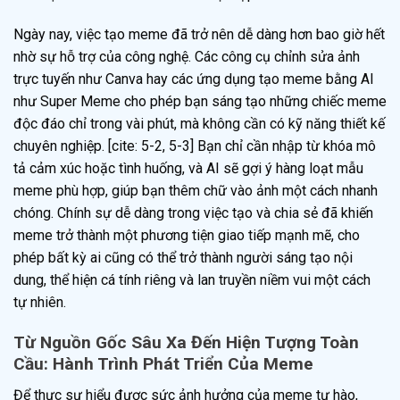
Ngày nay, việc tạo meme đã trở nên dễ dàng hơn bao giờ hết
nhờ sự hỗ trợ của công nghệ. Các công cụ chỉnh sửa ảnh
trực tuyến như Canva hay các ứng dụng tạo meme bằng AI
như Super Meme cho phép bạn sáng tạo những chiếc meme
độc đáo chỉ trong vài phút, mà không cần có kỹ năng thiết kế
chuyên nghiệp. [cite: 5-2, 5-3] Bạn chỉ cần nhập từ khóa mô
tả cảm xúc hoặc tình huống, và AI sẽ gợi ý hàng loạt mẫu
meme phù hợp, giúp bạn thêm chữ vào ảnh một cách nhanh
chóng. Chính sự dễ dàng trong việc tạo và chia sẻ đã khiến
meme trở thành một phương tiện giao tiếp mạnh mẽ, cho
phép bất kỳ ai cũng có thể trở thành người sáng tạo nội
dung, thể hiện cá tính riêng và lan truyền niềm vui một cách
tự nhiên.
Từ Nguồn Gốc Sâu Xa Đến Hiện Tượng Toàn
Cầu: Hành Trình Phát Triển Của Meme
Để thực sự hiểu được sức ảnh hưởng của meme tự hào,