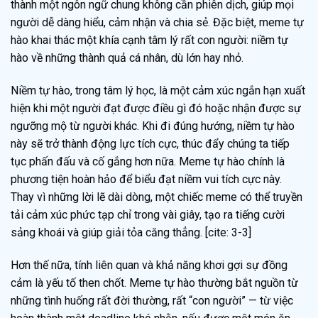
thành một ngôn ngữ chung không cần phiên dịch, giúp mọi
người dễ dàng hiểu, cảm nhận và chia sẻ. Đặc biệt, meme tự
hào khai thác một khía cạnh tâm lý rất con người: niềm tự
hào về những thành quả cá nhân, dù lớn hay nhỏ.
Niềm tự hào, trong tâm lý học, là một cảm xúc ngắn hạn xuất
hiện khi một người đạt được điều gì đó hoặc nhận được sự
ngưỡng mộ từ người khác. Khi đi đúng hướng, niềm tự hào
này sẽ trở thành động lực tích cực, thúc đẩy chúng ta tiếp
tục phấn đấu và cố gắng hơn nữa. Meme tự hào chính là
phương tiện hoàn hảo để biểu đạt niềm vui tích cực này.
Thay vì những lời lẽ dài dòng, một chiếc meme có thể truyền
tải cảm xúc phức tạp chỉ trong vài giây, tạo ra tiếng cười
sảng khoái và giúp giải tỏa căng thẳng. [cite: 3-3]
Hơn thế nữa, tính liên quan và khả năng khơi gợi sự đồng
cảm là yếu tố then chốt. Meme tự hào thường bắt nguồn từ
những tình huống rất đời thường, rất “con người” — từ việc