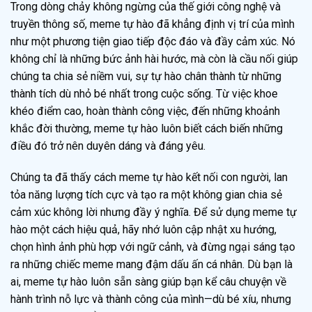
Trong dòng chảy không ngừng của thế giới công nghệ và
truyền thông số, meme tự hào đã khẳng định vị trí của mình
như một phương tiện giao tiếp độc đáo và đầy cảm xúc. Nó
không chỉ là những bức ảnh hài hước, mà còn là cầu nối giúp
chúng ta chia sẻ niềm vui, sự tự hào chân thành từ những
thành tích dù nhỏ bé nhất trong cuộc sống. Từ việc khoe
khéo điểm cao, hoàn thành công việc, đến những khoảnh
khắc đời thường, meme tự hào luôn biết cách biến những
điều đó trở nên duyên dáng và đáng yêu.
Chúng ta đã thấy cách meme tự hào kết nối con người, lan
tỏa năng lượng tích cực và tạo ra một không gian chia sẻ
cảm xúc không lời nhưng đầy ý nghĩa. Để sử dụng meme tự
hào một cách hiệu quả, hãy nhớ luôn cập nhật xu hướng,
chọn hình ảnh phù hợp với ngữ cảnh, và đừng ngại sáng tạo
ra những chiếc meme mang đậm dấu ấn cá nhân. Dù bạn là
ai, meme tự hào luôn sẵn sàng giúp bạn kể câu chuyện về
hành trình nỗ lực và thành công của mình—dù bé xíu, nhưng