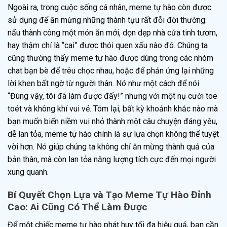
Ngoài ra, trong cuộc sống cá nhân, meme tự hào còn được
sử dụng để ăn mừng những thành tựu rất đỗi đời thường:
nấu thành công một món ăn mới, dọn dẹp nhà cửa tinh tươm,
hay thậm chí là “cai” được thói quen xấu nào đó. Chúng ta
cũng thường thấy meme tự hào được dùng trong các nhóm
chat bạn bè để trêu chọc nhau, hoặc để phản ứng lại những
lời khen bất ngờ từ người thân. Nó như một cách để nói
“Đúng vậy, tôi đã làm được đấy!” nhưng với một nụ cười toe
toét và không khí vui vẻ. Tóm lại, bất kỳ khoảnh khắc nào mà
bạn muốn biến niềm vui nhỏ thành một câu chuyện đáng yêu,
dễ lan tỏa, meme tự hào chính là sự lựa chọn không thể tuyệt
vời hơn. Nó giúp chúng ta không chỉ ăn mừng thành quả của
bản thân, mà còn lan tỏa năng lượng tích cực đến mọi người
xung quanh.
Bí Quyết Chọn Lựa và Tạo Meme Tự Hào Đỉnh
Cao: Ai Cũng Có Thể Làm Được
Để một chiếc meme tự hào phát huy tối đa hiệu quả, bạn cần