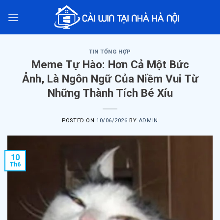
Skip
to
content
TIN TỔNG HỢP
Meme Tự Hào: Hơn Cả Một Bức
Ảnh, Là Ngôn Ngữ Của Niềm Vui Từ
Những Thành Tích Bé Xíu
POSTED ON
10/06/2026
BY
ADMIN
10
Th6