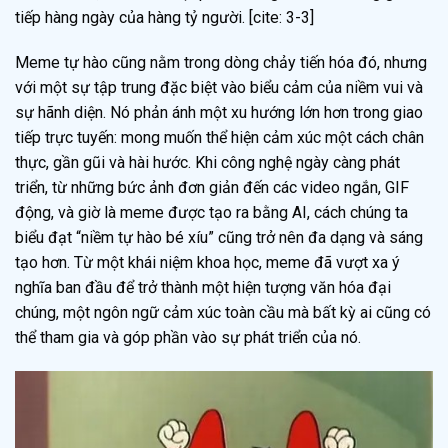
tiếp hàng ngày của hàng tỷ người. [cite: 3-3]
Meme tự hào cũng nằm trong dòng chảy tiến hóa đó, nhưng
với một sự tập trung đặc biệt vào biểu cảm của niềm vui và
sự hãnh diện. Nó phản ánh một xu hướng lớn hơn trong giao
tiếp trực tuyến: mong muốn thể hiện cảm xúc một cách chân
thực, gần gũi và hài hước. Khi công nghệ ngày càng phát
triển, từ những bức ảnh đơn giản đến các video ngắn, GIF
động, và giờ là meme được tạo ra bằng AI, cách chúng ta
biểu đạt “niềm tự hào bé xíu” cũng trở nên đa dạng và sáng
tạo hơn. Từ một khái niệm khoa học, meme đã vượt xa ý
nghĩa ban đầu để trở thành một hiện tượng văn hóa đại
chúng, một ngôn ngữ cảm xúc toàn cầu mà bất kỳ ai cũng có
thể tham gia và góp phần vào sự phát triển của nó.