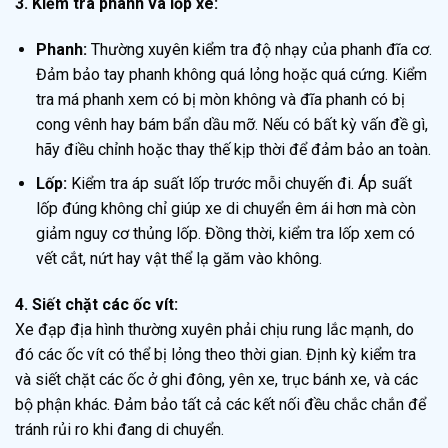
3. Kiểm tra phanh và lốp xe:
Phanh:
Thường xuyên kiểm tra độ nhạy của phanh đĩa cơ.
Đảm bảo tay phanh không quá lỏng hoặc quá cứng. Kiểm
tra má phanh xem có bị mòn không và đĩa phanh có bị
cong vênh hay bám bẩn dầu mỡ. Nếu có bất kỳ vấn đề gì,
hãy điều chỉnh hoặc thay thế kịp thời để đảm bảo an toàn.
Lốp:
Kiểm tra áp suất lốp trước mỗi chuyến đi. Áp suất
lốp đúng không chỉ giúp xe di chuyển êm ái hơn mà còn
giảm nguy cơ thủng lốp. Đồng thời, kiểm tra lốp xem có
vết cắt, nứt hay vật thể lạ găm vào không.
4. Siết chặt các ốc vít:
Xe đạp địa hình thường xuyên phải chịu rung lắc mạnh, do
đó các ốc vít có thể bị lỏng theo thời gian. Định kỳ kiểm tra
và siết chặt các ốc ở ghi đông, yên xe, trục bánh xe, và các
bộ phận khác. Đảm bảo tất cả các kết nối đều chắc chắn để
tránh rủi ro khi đang di chuyển.