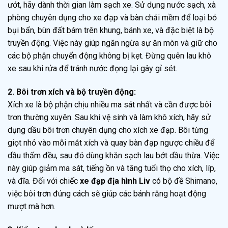
ướt, hãy dành thời gian làm sạch xe. Sử dụng nước sạch, xà
phòng chuyên dụng cho xe đạp và bàn chải mềm để loại bỏ
bụi bẩn, bùn đất bám trên khung, bánh xe, và đặc biệt là bộ
truyền động. Việc này giúp ngăn ngừa sự ăn mòn và giữ cho
các bộ phận chuyển động không bị kẹt. Đừng quên lau khô
xe sau khi rửa để tránh nước đọng lại gây gỉ sét.
2. Bôi trơn xích và bộ truyền động:
Xích xe là bộ phận chịu nhiều ma sát nhất và cần được bôi
trơn thường xuyên. Sau khi vệ sinh và làm khô xích, hãy sử
dụng dầu bôi trơn chuyên dụng cho xích xe đạp. Bôi từng
giọt nhỏ vào mỗi mắt xích và quay bàn đạp ngược chiều để
dầu thấm đều, sau đó dùng khăn sạch lau bớt dầu thừa. Việc
này giúp giảm ma sát, tiếng ồn và tăng tuổi thọ cho xích, líp,
và đĩa. Đối với chiếc
xe đạp địa hình Liv
có bộ đề Shimano,
việc bôi trơn đúng cách sẽ giúp các bánh răng hoạt động
mượt mà hơn.