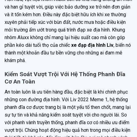
và han gỉ tuyệt vời, giúp việc bảo dưỡng xe trở nên đơn giản
và ít tốn kém hơn. Điều này đặc biệt hữu ích khi xe thường
xuyên phải tiếp xúc với bùn đất, nước mưa hoặc điều kiện
môi trường ẩm ướt trong quá trình đạp xe địa hình. Khung
nhôm Aluxx không chỉ mang lại hiệu suất cao mà còn góp
phần kéo dài tuổi thọ của chiếc
xe đạp địa hình Liv
, biến nó
thành một khoản đầu tư bền vững cho những ai đam mê
khám phá.
Kiểm Soát Vượt Trội Với Hệ Thống Phanh Đĩa
Cơ An Toàn
An toàn luôn là ưu tiên hàng đầu, đặc biệt là khi chinh phục
những con đường địa hình. Với Liv 2022 Meme 1, hệ thống
phanh đĩa cơ được trang bị là một yếu tố then chốt, mang lại
sự tự tin và khả năng kiểm soát tuyệt vời cho người lái. So
với phanh vành truyền thống, phanh đĩa cơ có nhiều ưu điểm
vượt trội. Chúng hoạt động hiệu quả hơn trong mọi điều kiện