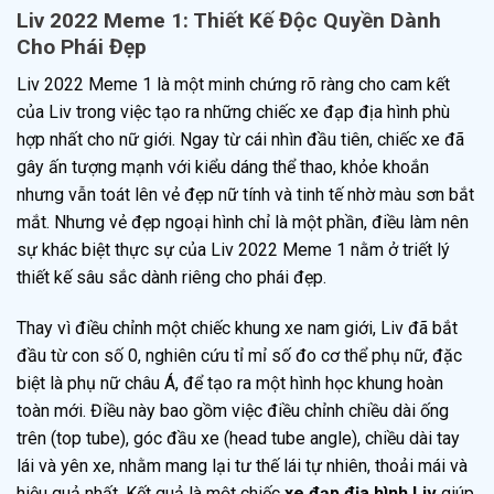
Liv 2022 Meme 1: Thiết Kế Độc Quyền Dành
Cho Phái Đẹp
Liv 2022 Meme 1 là một minh chứng rõ ràng cho cam kết
của Liv trong việc tạo ra những chiếc xe đạp địa hình phù
hợp nhất cho nữ giới. Ngay từ cái nhìn đầu tiên, chiếc xe đã
gây ấn tượng mạnh với kiểu dáng thể thao, khỏe khoắn
nhưng vẫn toát lên vẻ đẹp nữ tính và tinh tế nhờ màu sơn bắt
mắt. Nhưng vẻ đẹp ngoại hình chỉ là một phần, điều làm nên
sự khác biệt thực sự của Liv 2022 Meme 1 nằm ở triết lý
thiết kế sâu sắc dành riêng cho phái đẹp.
Thay vì điều chỉnh một chiếc khung xe nam giới, Liv đã bắt
đầu từ con số 0, nghiên cứu tỉ mỉ số đo cơ thể phụ nữ, đặc
biệt là phụ nữ châu Á, để tạo ra một hình học khung hoàn
toàn mới. Điều này bao gồm việc điều chỉnh chiều dài ống
trên (top tube), góc đầu xe (head tube angle), chiều dài tay
lái và yên xe, nhằm mang lại tư thế lái tự nhiên, thoải mái và
hiệu quả nhất. Kết quả là một chiếc
xe đạp địa hình Liv
giúp