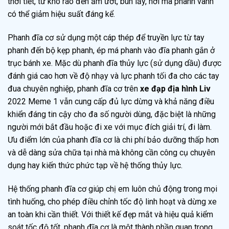
thời tiết, từ khô ráo đến ẩm ướt, bùn lầy, nơi mà phanh vành
có thể giảm hiệu suất đáng kể.
Phanh đĩa cơ sử dụng một cáp thép để truyền lực từ tay
phanh đến bộ kẹp phanh, ép má phanh vào đĩa phanh gắn ở
trục bánh xe. Mặc dù phanh đĩa thủy lực (sử dụng dầu) được
đánh giá cao hơn về độ nhạy và lực phanh tối đa cho các tay
đua chuyên nghiệp, phanh đĩa cơ trên
xe đạp địa hình Liv
2022 Meme 1 vẫn cung cấp đủ lực dừng và khả năng điều
khiển đáng tin cậy cho đa số người dùng, đặc biệt là những
người mới bắt đầu hoặc đi xe với mục đích giải trí, đi làm.
Ưu điểm lớn của phanh đĩa cơ là chi phí bảo dưỡng thấp hơn
và dễ dàng sửa chữa tại nhà mà không cần công cụ chuyên
dụng hay kiến thức phức tạp về hệ thống thủy lực.
Hệ thống phanh đĩa cơ giúp chị em luôn chủ động trong mọi
tình huống, cho phép điều chỉnh tốc độ linh hoạt và dừng xe
an toàn khi cần thiết. Với thiết kế đẹp mắt và hiệu quả kiểm
soát tốc độ tốt, phanh đĩa cơ là một thành phần quan trọng,