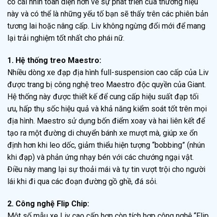
có cái nhìn toàn diện hơn về sự phát triển của thương hiệu
này và có thể là những yếu tố bạn sẽ thấy trên các phiên bản
tương lai hoặc nâng cấp. Liv không ngừng đổi mới để mang
lại trải nghiệm tốt nhất cho phái nữ.
1. Hệ thống treo Maestro:
Nhiều dòng xe đạp địa hình full-suspension cao cấp của Liv
được trang bị công nghệ treo Maestro độc quyền của Giant.
Hệ thống này được thiết kế để cung cấp hiệu suất đạp tối
ưu, hấp thụ sốc hiệu quả và khả năng kiểm soát tốt trên mọi
địa hình. Maestro sử dụng bốn điểm xoay và hai liên kết để
tạo ra một đường di chuyển bánh xe mượt mà, giúp xe ổn
định hơn khi leo dốc, giảm thiểu hiện tượng “bobbing” (nhún
khi đạp) và phản ứng nhạy bén với các chướng ngại vật.
Điều này mang lại sự thoải mái và tự tin vượt trội cho người
lái khi đi qua các đoạn đường gồ ghề, đá sỏi.
2. Công nghệ Flip Chip:
Một số mẫu xe Liv cao cấp hơn còn tích hợp công nghệ “Flip