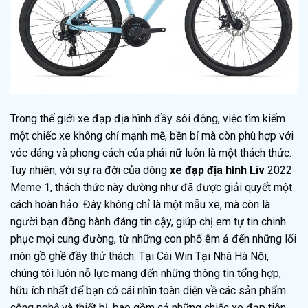
Trong thế giới xe đạp địa hình đầy sôi động, việc tìm kiếm
một chiếc xe không chỉ mạnh mẽ, bền bỉ mà còn phù hợp với
vóc dáng và phong cách của phái nữ luôn là một thách thức.
Tuy nhiên, với sự ra đời của dòng
xe đạp địa hình Liv
2022
Meme 1, thách thức này dường như đã được giải quyết một
cách hoàn hảo. Đây không chỉ là một mẫu xe, mà còn là
người bạn đồng hành đáng tin cậy, giúp chị em tự tin chinh
phục mọi cung đường, từ những con phố êm ả đến những lối
mòn gồ ghề đầy thử thách. Tại Cài Win Tại Nhà Hà Nội,
chúng tôi luôn nỗ lực mang đến những thông tin tổng hợp,
hữu ích nhất để bạn có cái nhìn toàn diện về các sản phẩm
công nghệ và thiết bị, bao gồm cả những chiếc xe đạp tiên