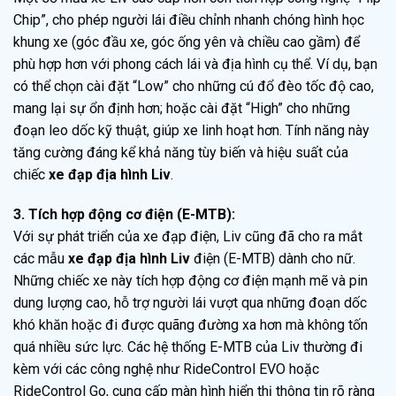
Chip”, cho phép người lái điều chỉnh nhanh chóng hình học
khung xe (góc đầu xe, góc ống yên và chiều cao gầm) để
phù hợp hơn với phong cách lái và địa hình cụ thể. Ví dụ, bạn
có thể chọn cài đặt “Low” cho những cú đổ đèo tốc độ cao,
mang lại sự ổn định hơn; hoặc cài đặt “High” cho những
đoạn leo dốc kỹ thuật, giúp xe linh hoạt hơn. Tính năng này
tăng cường đáng kể khả năng tùy biến và hiệu suất của
chiếc
xe đạp địa hình Liv
.
3. Tích hợp động cơ điện (E-MTB):
Với sự phát triển của xe đạp điện, Liv cũng đã cho ra mắt
các mẫu
xe đạp địa hình Liv
điện (E-MTB) dành cho nữ.
Những chiếc xe này tích hợp động cơ điện mạnh mẽ và pin
dung lượng cao, hỗ trợ người lái vượt qua những đoạn dốc
khó khăn hoặc đi được quãng đường xa hơn mà không tốn
quá nhiều sức lực. Các hệ thống E-MTB của Liv thường đi
kèm với các công nghệ như RideControl EVO hoặc
RideControl Go, cung cấp màn hình hiển thị thông tin rõ ràng