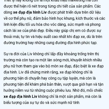
Triết lý này không chỉ là một khẩu hiệu marketing mà còn
được thể hiện rõ nét trong từng chi tiết của sản phẩm. Các
dòng
xe đạp địa hình Liv
được phát triển dựa trên dữ liệu
về cơ thể phụ nữ, đảm bảo hình học khung, kích thước và các
linh kiện đều tối ưu hóa cho vóc dáng, sức mạnh và phong
cách lái xe của phái đẹp. Điều này giúp chị em có được sự
thoải mái, tự tin và hiệu suất cao nhất khi đạp xe, dù là trên
đường trường hay những cung đường địa hình phức tạp.
Sự ra đời của Liv không chỉ lấp đầy khoảng trống trên thị
trường mà còn tạo ra một làn sóng mới, khuyến khích nhiều
phụ nữ hơn tham gia vào bộ môn xe đạp, đặc biệt là xe đạp
địa hình. Liv đã chứng minh rằng, xe đạp không chỉ là
phương tiện di chuyển hay công cụ tập luyện, mà còn là
phương tiện để khám phá bản thân, vượt qua giới hạn và tận
hưởng niềm vui từ những cuộc phiêu lưu. Nhờ đó, mỗi chiếc
xe đạp địa hình Liv
không chỉ là một sản phẩm, mà còn là
biểu tượng của sự tự do và sức mạnh nữ tính.