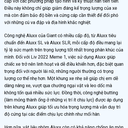
cấp với các phương pháp tạo hình và kỹ thuật hàn tiên tiến.
Điều này không chỉ giúp giảm đáng kể trọng lượng của xe
mà còn đảm bảo độ bền và cứng cáp cần thiết để đối phó
với những cú va đập và địa hình khắc nghiệt.
Công nghệ Aluxx của Giant có nhiều cấp độ, từ Aluxx tiêu
chuẩn đến Aluxx SL và Aluxx SLR, mỗi cấp độ đều mang lại
tỷ lệ sức mạnh trên trọng lượng tốt nhất trong phân khúc của
mình. Đối với Liv 2022 Meme 1, việc sử dụng Aluxx giúp
chiếc xe trở nên linh hoạt và dễ điều khiển hơn, đặc biệt quan
trọng đối với người lái nữ, những người thường có trọng
lượng cơ thể nhẹ hơn. Một khung xe nhẹ sẽ giúp chị em dễ
dàng nâng xe, vượt qua chướng ngại vật và leo dốc mà
không tốn quá nhiều sức lực. Đồng thời, công nghệ butting
(làm mỏng thành ống ở những vị trí ít chịu lực) được áp dụng
trên khung Aluxx giúp tối ưu hóa trọng lượng mà vẫn duy trì
độ cứng tại các điểm chịu lực chính như mối hàn.
Hơn nữa, vật liệu nhôm Aluxx còn có khả năng chống ăn mòn