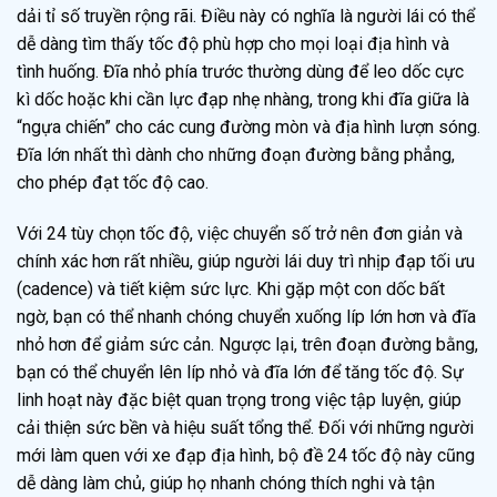
dải tỉ số truyền rộng rãi. Điều này có nghĩa là người lái có thể
dễ dàng tìm thấy tốc độ phù hợp cho mọi loại địa hình và
tình huống. Đĩa nhỏ phía trước thường dùng để leo dốc cực
kì dốc hoặc khi cần lực đạp nhẹ nhàng, trong khi đĩa giữa là
“ngựa chiến” cho các cung đường mòn và địa hình lượn sóng.
Đĩa lớn nhất thì dành cho những đoạn đường bằng phẳng,
cho phép đạt tốc độ cao.
Với 24 tùy chọn tốc độ, việc chuyển số trở nên đơn giản và
chính xác hơn rất nhiều, giúp người lái duy trì nhịp đạp tối ưu
(cadence) và tiết kiệm sức lực. Khi gặp một con dốc bất
ngờ, bạn có thể nhanh chóng chuyển xuống líp lớn hơn và đĩa
nhỏ hơn để giảm sức cản. Ngược lại, trên đoạn đường bằng,
bạn có thể chuyển lên líp nhỏ và đĩa lớn để tăng tốc độ. Sự
linh hoạt này đặc biệt quan trọng trong việc tập luyện, giúp
cải thiện sức bền và hiệu suất tổng thể. Đối với những người
mới làm quen với xe đạp địa hình, bộ đề 24 tốc độ này cũng
dễ dàng làm chủ, giúp họ nhanh chóng thích nghi và tận