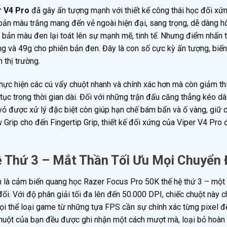
r V4 Pro
đã gây ấn tượng mạnh với thiết kế công thái học đối xứ
 bản màu trắng mang đến vẻ ngoài hiện đại, sang trọng, dễ dàng h
iên bản màu đen lại toát lên sự mạnh mẽ, tinh tế. Nhưng điểm nhấn
ng và 49g cho phiên bản đen. Đây là con số cực kỳ ấn tượng, biến
 thị trường.
thực hiện các cú vẩy chuột nhanh và chính xác hơn mà còn giảm t
n tục trong thời gian dài. Đối với những trận đấu căng thẳng kéo dà
 vỏ được xử lý đặc biệt còn giúp hạn chế bám bẩn và ố vàng, giữ 
Grip cho đến Fingertip Grip, thiết kế đối xứng của Viper V4 Pro 
 Thứ 3 – Mắt Thần Tối Ưu Mọi Chuyển
 là cảm biến quang học Razer Focus Pro 50K thế hệ thứ 3 – một
i. Với độ phân giải tối đa lên đến 50.000 DPI, chiếc chuột này 
mọi thể loại game từ những tựa FPS cần sự chính xác từng pixel đ
huột của bạn đều được ghi nhận một cách mượt mà, loại bỏ hoàn