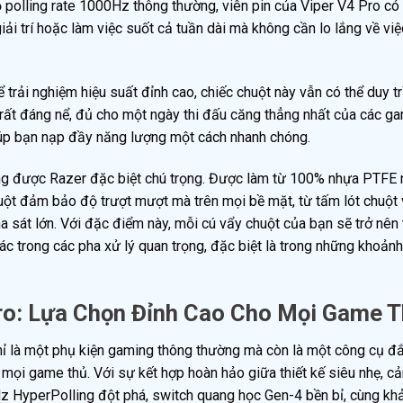
polling rate 1000Hz thông thường, viên pin của Viper V4 Pro có 
iải trí hoặc làm việc suốt cả tuần dài mà không cần lo lắng về vi
rải nghiệm hiệu suất đỉnh cao, chiếc chuột này vẫn có thể duy tr
 rất đáng nể, đủ cho một ngày thi đấu căng thẳng nhất của các g
giúp bạn nạp đầy năng lượng một cách nhanh chóng.
cũng được Razer đặc biệt chú trọng. Được làm từ 100% nhựa PTFE
huột đảm bảo độ trượt mượt mà trên mọi bề mặt, từ tấm lót chuột 
a sát lớn. Với đặc điểm này, mỗi cú vẩy chuột của bạn sẽ trở nên
ác trong các pha xử lý quan trọng, đặc biệt là trong những khoản
ro: Lựa Chọn Đỉnh Cao Cho Mọi Game 
ỉ là một phụ kiện gaming thông thường mà còn là một công cụ đắ
 mọi game thủ. Với sự kết hợp hoàn hảo giữa thiết kế siêu nhẹ, c
z HyperPolling đột phá, switch quang học Gen-4 bền bỉ, cùng kh