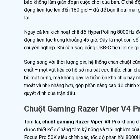
bảo không làm gián đoạn cuộc chơi của bạn. Ở chế độ 
động liên tục lên đến 180 giờ – đủ để bạn thoải mái g
lại.
Ngay cả khi kích hoạt chế độ HyperPolling 8000Hz để t
động liên tục trong khoảng 45 giờ. Đây là một con số
chuyên nghiệp. Khi cần sạc, cổng USB-C tiện lợi sẽ 
Song song với thời lượng pin, hệ thống chân chuột 
chất – một vật liệu có hệ số ma sát cực thấp, chân c
bề mặt cứng, mà không gây ra tiếng ồn khó chịu hay m
thoát và nhẹ nhàng hơn, góp phần nâng cao độ chính x
quyết định của trận đấu.
Chuột Gaming Razer Viper V4 P
Tóm lại,
chuột gaming Razer Viper V4 Pro
không ch
được thiết kế để nâng tầm kỹ năng và trải nghiệm của
Focus Pro 50K siêu chính xác, tốc độ phản hồi 8000H