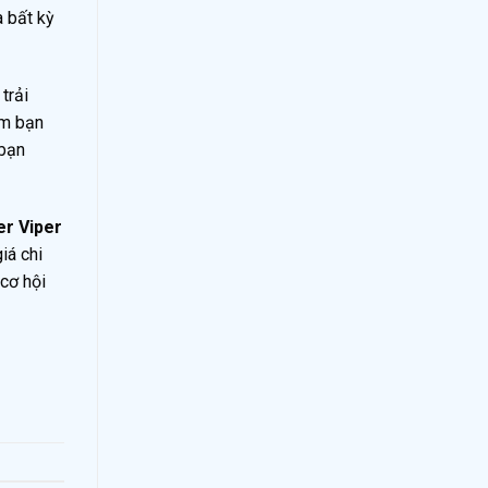
a bất kỳ
trải
àm bạn
 bạn
er Viper
iá chi
cơ hội