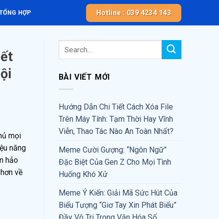
Hotline : 039 4234 143
 TỔNG HỢP
ết
ội
BÀI VIẾT MỚI
Hướng Dẫn Chi Tiết Cách Xóa File
Trên Máy Tính: Tạm Thời Hay Vĩnh
Viễn, Thao Tác Nào An Toàn Nhất?
chủ mọi
iệu năng
Meme Cười Gượng: “Ngôn Ngữ”
n hảo
Đặc Biệt Của Gen Z Cho Mọi Tình
 hơn về
Huống Khó Xử
Meme Ý Kiến: Giải Mã Sức Hút Của
Biểu Tượng “Giơ Tay Xin Phát Biểu”
Đầy Vô Tri Trong Văn Hóa Số