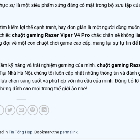
 thực sự là một siêu phẩm xứng đáng có mặt trong bộ sưu tập củ
m kiếm lợi thế cạnh tranh, hay đơn giản là một người dùng muốn 
 chiếc
chuột gaming Razer Viper V4 Pro
chắc chắn sẽ không l
 đợi về một con chuột chơi game cao cấp, mang lại sự tự tin để
 tầm kỹ năng và trải nghiệm gaming của mình,
chuột gaming Raz
 Tại Nhà Hà Nội, chúng tôi luôn cập nhật những thông tin và đánh g
 lựa chọn sáng suốt và phù hợp với nhu cầu của mình. Đừng bỏ lỡ 
hững đỉnh cao mới trong thế giới ảo nhé!
ed in
Tin Tổng Hợp
. Bookmark the
permalink
.