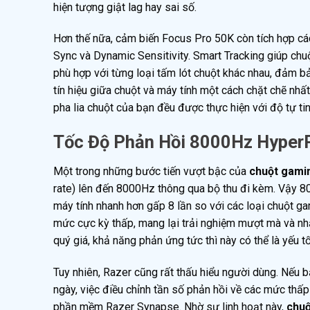
hiện tượng giật lag hay sai số.
Hơn thế nữa, cảm biến Focus Pro 50K còn tích hợp cá
Sync và Dynamic Sensitivity. Smart Tracking giúp chu
phù hợp với từng loại tấm lót chuột khác nhau, đảm
tín hiệu giữa chuột và máy tính một cách chặt chẽ nhất
pha lia chuột của bạn đều được thực hiện với độ tự ti
Tốc Độ Phản Hồi 8000Hz HyperP
Một trong những bước tiến vượt bậc của
chuột gami
rate) lên đến 8000Hz thông qua bộ thu đi kèm. Vậy 800
máy tính nhanh hơn gấp 8 lần so với các loại chuột 
mức cực kỳ thấp, mang lại trải nghiệm mượt mà và nh
quý giá, khả năng phản ứng tức thì này có thể là yếu t
Tuy nhiên, Razer cũng rất thấu hiểu người dùng. Nếu 
ngày, việc điều chỉnh tần số phản hồi về các mức t
phần mềm Razer Synapse. Nhờ sự linh hoạt này,
chuộ