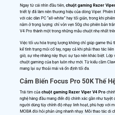
Ngay từ cái nhìn đầu tiên,
chuột gaming Razer Vipe
triết lý đã làm nên thương hiệu của dòng Viper. Phiên
với các dàn PC “all-white” hay tối giản, trong khi ph
nằm ở trọng lượng: chỉ vỏn vẹn 50g cho phiên bản trắ
V4 Pro thành một trong những mẫu chuột nhẹ nhất trên
Việc tối ưu hóa trọng lượng không chỉ giúp game thủ 
kể tình trạng mỏi cổ tay, ngay cả khi phải thao tác liê
giờ, sự nhẹ nhàng này thực sự tạo nên khác biệt. Lớp
chuột gaming của bạn luôn như mới. Từ kiểu cầm Claw 
mang lại sự thoải mái và ổn định tối đa.
Cảm Biến Focus Pro 50K Thế Hệ
Trái tim của
chuột gaming Razer Viper V4 Pro
chính
nghệ hàng đầu mang đến độ chính xác gần như tuyệt đố
người dùng tùy chỉnh độ nhạy linh hoạt, phù hợp với 
MOBA đòi hỏi phản ứng nhanh nhạy. Mỗi thao tác di c