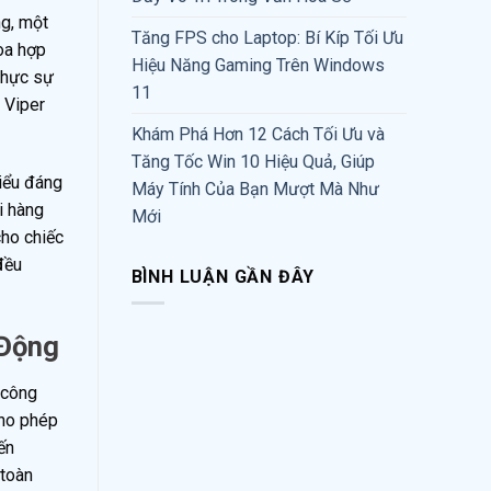
ng, một
Tăng FPS cho Laptop: Bí Kíp Tối Ưu
òa hợp
Hiệu Năng Gaming Trên Windows
 thực sự
11
 Viper
Khám Phá Hơn 12 Cách Tối Ưu và
Tăng Tốc Win 10 Hiệu Quả, Giúp
hiểu đáng
Máy Tính Của Bạn Mượt Mà Như
i hàng
Mới
cho chiếc
đều
BÌNH LUẬN GẦN ĐÂY
 Động
 công
cho phép
ến
 toàn