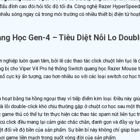
 đấu đỉnh cao đòi hỏi tốc độ tối đa. Công nghệ Razer HyperSpeed
hiễu sóng ngay cả trong môi trường có nhiều thiết bị điện tử hoạ
ang Học Gen-4 – Tiêu Diệt Nỗi Lo Doubl
ghiệp luôn quan tâm, bởi lẽ các thao tác click chuột liên tục là 
ang bị cho Viper V4 Pro hệ thống Switch quang học Razer Mouse t
n số cực kỳ ấn tượng, cao hơn nhiều so với các loại switch cơ học 
 hoạt bằng tia hồng ngoại thay vì tiếp điểm kim loại. Điều này giú
là lỗi double-click khó chịu thường gặp ở chuột cơ học sau một th
c game thủ có thể tự tin thực hiện các thao tác spam nút liên tục 
ú click đều mang lại cảm giác chắc chắn, đanh gọn và đầy uy lự
ệt đối về độ bền của sản phẩm. Sự bền bỉ này không chỉ giúp bạn 
hơi game liền mạch trong suốt vòng đời của sản phẩm.