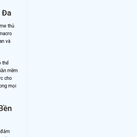
 Đa
ame thủ
 macro
an và
ó thể
 phần mềm
ực cho
rong mọi
 Bền
, đảm