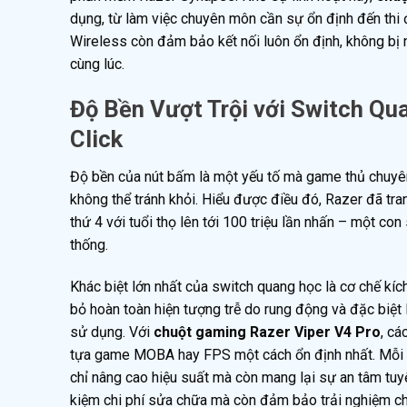
dụng, từ làm việc chuyên môn cần sự ổn định đến thi
Wireless còn đảm bảo kết nối luôn ổn định, không bị n
cùng lúc.
Độ Bền Vượt Trội với Switch Qu
Click
Độ bền của nút bấm là một yếu tố mà game thủ chuyên n
không thể tránh khỏi. Hiểu được điều đó, Razer đã tr
thứ 4 với tuổi thọ lên tới 100 triệu lần nhấn – một co
thống.
Khác biệt lớn nhất của switch quang học là cơ chế kích
bỏ hoàn toàn hiện tượng trễ do rung động và đặc biệt 
sử dụng. Với
chuột gaming Razer Viper V4 Pro
, cá
tựa game MOBA hay FPS một cách ổn định nhất. Mỗi c
chỉ nâng cao hiệu suất mà còn mang lại sự an tâm tuy
kiệm chi phí sửa chữa mà còn đảm bảo trải nghiệm c