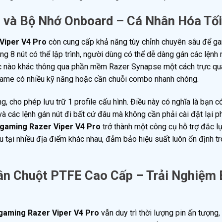
 và Bộ Nhớ Onboard – Cá Nhân Hóa Tối
Viper V4 Pro
còn cung cấp khả năng tùy chỉnh chuyên sâu để g
ng 8 nút có thể lập trình, người dùng có thể dễ dàng gán các lệnh
tác nào khác thông qua phần mềm Razer Synapse một cách trực qu
tựa game có nhiều kỹ năng hoặc cần chuỗi combo nhanh chóng.
, cho phép lưu trữ 1 profile cấu hình. Điều này có nghĩa là bạn c
 và các lệnh gán nút đi bất cứ đâu mà không cần phải cài đặt lại
 gaming Razer Viper V4 Pro
trở thành một công cụ hỗ trợ đắc l
 tại nhiều địa điểm khác nhau, đảm bảo hiệu suất luôn ổn định t
ân Chuột PTFE Cao Cấp – Trải Nghiệm
gaming Razer Viper V4 Pro
vẫn duy trì thời lượng pin ấn tượng