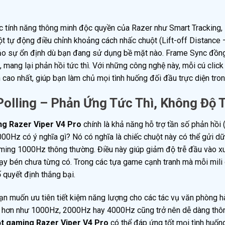
c tính năng thông minh độc quyền của Razer như Smart Tracking,
ột tự động điều chỉnh khoảng cách nhấc chuột (Lift-off Distance
 bảo sự ổn định dù bạn đang sử dụng bề mặt nào. Frame Sync đồn
, mang lại phản hồi tức thì. Với những công nghệ này, mỗi cú clic
n cao nhất, giúp bạn làm chủ mọi tình huống đối đầu trực diện tro
olling – Phản Ứng Tức Thì, Không Độ 
ng Razer Viper V4 Pro
chính là khả năng hỗ trợ tần số phản hồi 
0Hz có ý nghĩa gì? Nó có nghĩa là chiếc chuột này có thể gửi dữ 
gaming 1000Hz thông thường. Điều này giúp giảm độ trễ đầu vào 
ạy bén chưa từng có. Trong các tựa game cạnh tranh mà mỗi mili
ố quyết định thắng bại.
bạn muốn ưu tiên tiết kiệm năng lượng cho các tác vụ văn phòng 
hấp hơn như 1000Hz, 2000Hz hay 4000Hz cũng trở nên dễ dàng thô
t gaming Razer Viper V4 Pro
có thể đáp ứng tốt mọi tình huốn