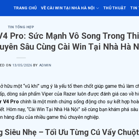
TRANG CHỦ
VỀ CÀI WIN TẠI NHÀ HÀ NỘI
THỦ THUẬT
TIN
TIN TỔNG HỢP
V4 Pro: Sức Mạnh Vô Song Trong Thi
huyên Sâu Cùng Cài Win Tại Nhà Hà N
TED ON
13/05/2026
BY
ADMIN
sở hữu một “vũ khí” ưng ý là yếu tố then chốt giúp game thủ làm 
 cấp, dòng sản phẩm Viper của Razer luôn được đánh giá cao về h
r V4 Pro
chính là một minh chứng sống động cho sự kết hợp hoà
tiết. Hôm nay, “Cài Win Tại Nhà Hà Nội” sẽ cùng bạn khám phá sâu
họn hàng đầu của nhiều game thủ chuyên nghiệp.
g Siêu Nhẹ – Tối Ưu Từng Cú Vẩy Chuột