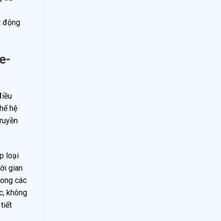
t động
e-
điều
hế hệ
truyền
p loại
ời gian
trong các
c, không
tiết