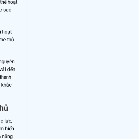
thể hoạt
ệc sạc
ì hoạt
ame thủ
 nguyên
vải đến
 thanh
h khắc
Thủ
c lực,
ảm biến
ả năng