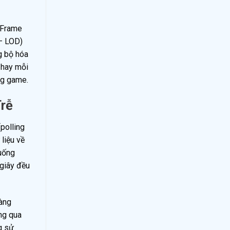
 Frame
 – LOD)
g bộ hóa
k hay mỗi
ng game.
Trễ
(polling
liệu về
xuống
 giây đều
hàng
ng qua
g sử