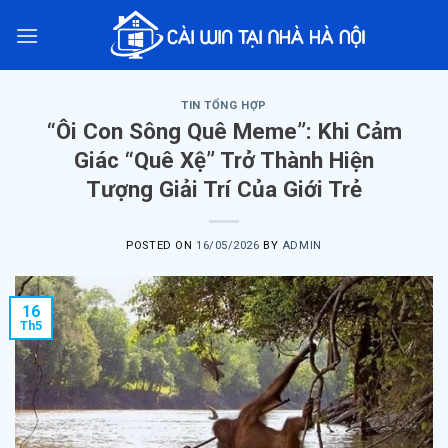
Skip
to
content
TIN TỔNG HỢP
“Ôi Con Sông Quê Meme”: Khi Cảm
Giác “Quê Xệ” Trở Thành Hiện
Tượng Giải Trí Của Giới Trẻ
POSTED ON
16/05/2026
BY
ADMIN
16
Th5