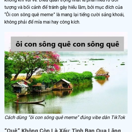
tượng và bối cảnh để tránh gây hiểu lầm, bởi mục đích của
“Ôi con sông quê meme” là mang lại tiếng cười sảng khoái,
không phải để mỉa mai hay công kích.
Cách dùng “ôi con sông quê meme” đúng vibe dân TikTok
“Quê” Không Còn Là Xấu: Tình Bạn Qua Lăng