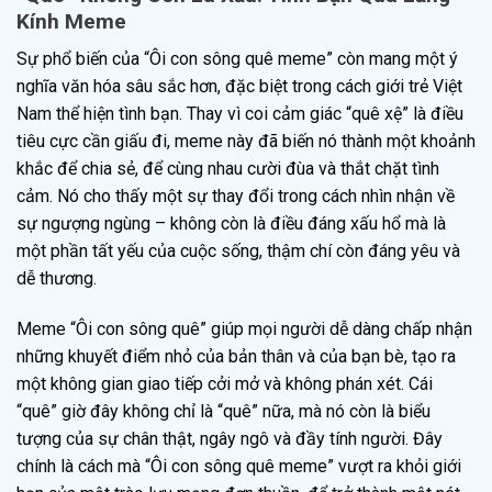
Kính Meme
Sự phổ biến của “Ôi con sông quê meme” còn mang một ý
nghĩa văn hóa sâu sắc hơn, đặc biệt trong cách giới trẻ Việt
Nam thể hiện tình bạn. Thay vì coi cảm giác “quê xệ” là điều
tiêu cực cần giấu đi, meme này đã biến nó thành một khoảnh
khắc để chia sẻ, để cùng nhau cười đùa và thắt chặt tình
cảm. Nó cho thấy một sự thay đổi trong cách nhìn nhận về
sự ngượng ngùng – không còn là điều đáng xấu hổ mà là
một phần tất yếu của cuộc sống, thậm chí còn đáng yêu và
dễ thương.
Meme “Ôi con sông quê” giúp mọi người dễ dàng chấp nhận
những khuyết điểm nhỏ của bản thân và của bạn bè, tạo ra
một không gian giao tiếp cởi mở và không phán xét. Cái
“quê” giờ đây không chỉ là “quê” nữa, mà nó còn là biểu
tượng của sự chân thật, ngây ngô và đầy tính người. Đây
chính là cách mà “Ôi con sông quê meme” vượt ra khỏi giới