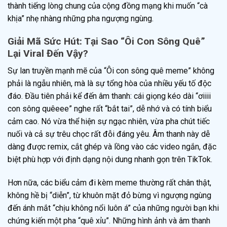
thành tiếng lòng chung của cộng đồng mạng khi muốn “cà
khịa” nhẹ nhàng những pha ngượng ngùng.
Giải Mã Sức Hút: Tại Sao “Ôi Con Sông Quê”
Lại Viral Đến Vậy?
Sự lan truyền mạnh mẽ của “Ôi con sông quê meme” không
phải là ngẫu nhiên, mà là sự tổng hòa của nhiều yếu tố độc
đáo. Đầu tiên phải kể đến âm thanh: cái giọng kéo dài “ơiiii
con sông quêeee” nghe rất “bắt tai”, dễ nhớ và có tính biểu
cảm cao. Nó vừa thể hiện sự ngạc nhiên, vừa pha chút tiếc
nuối và cả sự trêu chọc rất đỗi đáng yêu. Âm thanh này dễ
dàng được remix, cắt ghép và lồng vào các video ngắn, đặc
biệt phù hợp với định dạng nội dung nhanh gọn trên TikTok.
Hơn nữa, các biểu cảm đi kèm meme thường rất chân thật,
không hề bị “diễn”, từ khuôn mặt đỏ bừng vì ngượng ngùng
đến ánh mắt “chịu không nổi luôn á” của những người bạn khi
chứng kiến một pha “quê xỉu”. Những hình ảnh và âm thanh