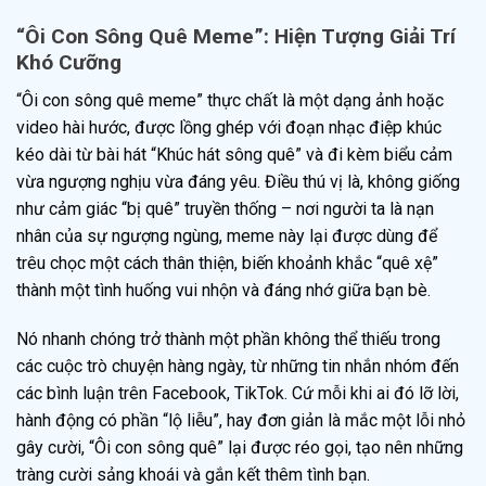
“Ôi Con Sông Quê Meme”: Hiện Tượng Giải Trí
Khó Cưỡng
“Ôi con sông quê meme” thực chất là một dạng ảnh hoặc
video hài hước, được lồng ghép với đoạn nhạc điệp khúc
kéo dài từ bài hát “Khúc hát sông quê” và đi kèm biểu cảm
vừa ngượng nghịu vừa đáng yêu. Điều thú vị là, không giống
như cảm giác “bị quê” truyền thống – nơi người ta là nạn
nhân của sự ngượng ngùng, meme này lại được dùng để
trêu chọc một cách thân thiện, biến khoảnh khắc “quê xệ”
thành một tình huống vui nhộn và đáng nhớ giữa bạn bè.
Nó nhanh chóng trở thành một phần không thể thiếu trong
các cuộc trò chuyện hàng ngày, từ những tin nhắn nhóm đến
các bình luận trên Facebook, TikTok. Cứ mỗi khi ai đó lỡ lời,
hành động có phần “lộ liễu”, hay đơn giản là mắc một lỗi nhỏ
gây cười, “Ôi con sông quê” lại được réo gọi, tạo nên những
tràng cười sảng khoái và gắn kết thêm tình bạn.