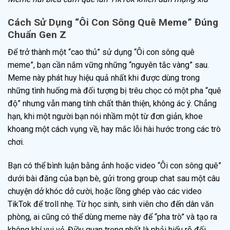
Cách Sử Dụng “Ôi Con Sông Quê Meme” Đúng
Chuẩn Gen Z
Để trở thành một “cao thủ” sử dụng “Ôi con sông quê
meme”, bạn cần nắm vững những “nguyên tắc vàng” sau.
Meme này phát huy hiệu quả nhất khi được dùng trong
những tình huống mà đối tượng bị trêu chọc có một pha “quê
độ” nhưng vẫn mang tính chất thân thiện, không ác ý. Chẳng
hạn, khi một người bạn nói nhầm một từ đơn giản, khoe
khoang một cách vụng về, hay mắc lỗi hài hước trong các trò
chơi.
Bạn có thể bình luận bằng ảnh hoặc video “Ôi con sông quê”
dưới bài đăng của bạn bè, gửi trong group chat sau một câu
chuyện dở khóc dở cười, hoặc lồng ghép vào các video
TikTok để troll nhẹ. Từ học sinh, sinh viên cho đến dân văn
phòng, ai cũng có thể dùng meme này để “pha trò” và tạo ra
không khí vui vẻ. Điều quan trọng nhất là phải hiểu rõ đối