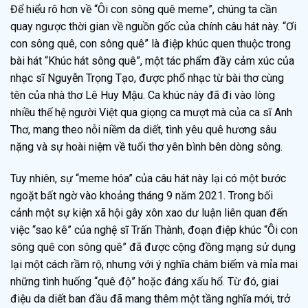
Để hiểu rõ hơn về “Ôi con sông quê meme”, chúng ta cần
quay ngược thời gian về nguồn gốc của chính câu hát này. “Ơi
con sông quê, con sông quê” là điệp khúc quen thuộc trong
bài hát “Khúc hát sông quê”, một tác phẩm đầy cảm xúc của
nhạc sĩ Nguyễn Trọng Tạo, được phổ nhạc từ bài thơ cùng
tên của nhà thơ Lê Huy Mậu. Ca khúc này đã đi vào lòng
nhiều thế hệ người Việt qua giọng ca mượt mà của ca sĩ Anh
Thơ, mang theo nỗi niềm da diết, tình yêu quê hương sâu
nặng và sự hoài niệm về tuổi thơ yên bình bên dòng sông.
Tuy nhiên, sự “meme hóa” của câu hát này lại có một bước
ngoặt bất ngờ vào khoảng tháng 9 năm 2021. Trong bối
cảnh một sự kiện xã hội gây xôn xao dư luận liên quan đến
việc “sao kê” của nghệ sĩ Trấn Thành, đoạn điệp khúc “Ôi con
sông quê con sông quê” đã được cộng đồng mạng sử dụng
lại một cách rầm rộ, nhưng với ý nghĩa châm biếm và mỉa mai
những tình huống “quê độ” hoặc đáng xấu hổ. Từ đó, giai
điệu da diết ban đầu đã mang thêm một tầng nghĩa mới, trở