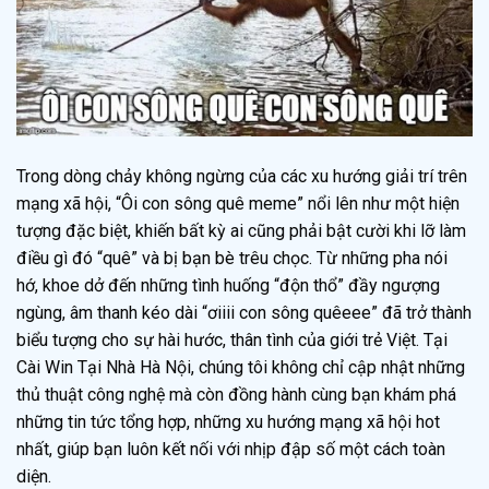
Trong dòng chảy không ngừng của các xu hướng giải trí trên
mạng xã hội, “Ôi con sông quê meme” nổi lên như một hiện
tượng đặc biệt, khiến bất kỳ ai cũng phải bật cười khi lỡ làm
điều gì đó “quê” và bị bạn bè trêu chọc. Từ những pha nói
hớ, khoe dở đến những tình huống “độn thổ” đầy ngượng
ngùng, âm thanh kéo dài “ơiiii con sông quêeee” đã trở thành
biểu tượng cho sự hài hước, thân tình của giới trẻ Việt. Tại
Cài Win Tại Nhà Hà Nội, chúng tôi không chỉ cập nhật những
thủ thuật công nghệ mà còn đồng hành cùng bạn khám phá
những tin tức tổng hợp, những xu hướng mạng xã hội hot
nhất, giúp bạn luôn kết nối với nhịp đập số một cách toàn
diện.