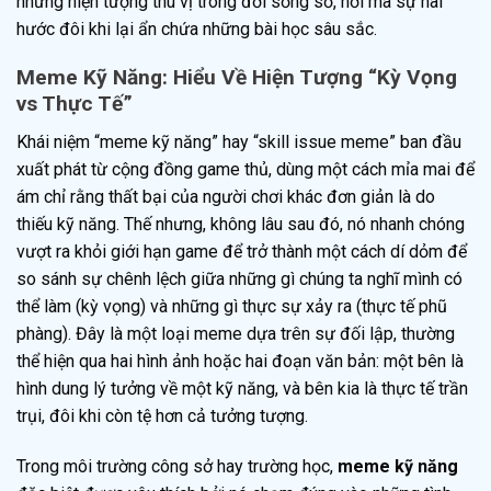
những hiện tượng thú vị trong đời sống số, nơi mà sự hài
hước đôi khi lại ẩn chứa những bài học sâu sắc.
Meme Kỹ Năng: Hiểu Về Hiện Tượng “Kỳ Vọng
vs Thực Tế”
Khái niệm “meme kỹ năng” hay “skill issue meme” ban đầu
xuất phát từ cộng đồng game thủ, dùng một cách mỉa mai để
ám chỉ rằng thất bại của người chơi khác đơn giản là do
thiếu kỹ năng. Thế nhưng, không lâu sau đó, nó nhanh chóng
vượt ra khỏi giới hạn game để trở thành một cách dí dỏm để
so sánh sự chênh lệch giữa những gì chúng ta nghĩ mình có
thể làm (kỳ vọng) và những gì thực sự xảy ra (thực tế phũ
phàng). Đây là một loại meme dựa trên sự đối lập, thường
thể hiện qua hai hình ảnh hoặc hai đoạn văn bản: một bên là
hình dung lý tưởng về một kỹ năng, và bên kia là thực tế trần
trụi, đôi khi còn tệ hơn cả tưởng tượng.
Trong môi trường công sở hay trường học,
meme kỹ năng