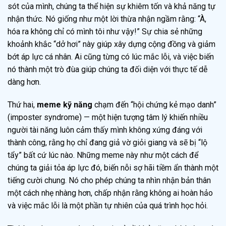
sót của mình, chúng ta thể hiện sự khiêm tốn và khả năng tự
nhận thức. Nó giống như một lời thừa nhận ngầm rằng: “À,
hóa ra không chỉ có mình tôi như vậy!” Sự chia sẻ những
khoảnh khắc “dở hơi” này giúp xây dựng cộng đồng và giảm
bớt áp lực cá nhân. Ai cũng từng có lúc mắc lỗi, và việc biến
nó thành một trò đùa giúp chúng ta đối diện với thực tế dễ
dàng hơn.
Thứ hai,
meme kỹ năng
chạm đến “hội chứng kẻ mạo danh”
(imposter syndrome) — một hiện tượng tâm lý khiến nhiều
người tài năng luôn cảm thấy mình không xứng đáng với
thành công, rằng họ chỉ đang giả vờ giỏi giang và sẽ bị “lộ
tẩy” bất cứ lúc nào. Những meme này như một cách để
chúng ta giải tỏa áp lực đó, biến nỗi sợ hãi tiềm ẩn thành một
tiếng cười chung. Nó cho phép chúng ta nhìn nhận bản thân
một cách nhẹ nhàng hơn, chấp nhận rằng không ai hoàn hảo
và việc mắc lỗi là một phần tự nhiên của quá trình học hỏi.