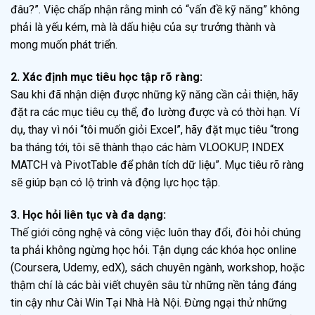
đâu?”. Việc chấp nhận rằng mình có “vấn đề kỹ năng” không
phải là yếu kém, mà là dấu hiệu của sự trưởng thành và
mong muốn phát triển.
2. Xác định mục tiêu học tập rõ ràng:
Sau khi đã nhận diện được những kỹ năng cần cải thiện, hãy
đặt ra các mục tiêu cụ thể, đo lường được và có thời hạn. Ví
dụ, thay vì nói “tôi muốn giỏi Excel”, hãy đặt mục tiêu “trong
ba tháng tới, tôi sẽ thành thạo các hàm VLOOKUP, INDEX
MATCH và PivotTable để phân tích dữ liệu”. Mục tiêu rõ ràng
sẽ giúp bạn có lộ trình và động lực học tập.
3. Học hỏi liên tục và đa dạng:
Thế giới công nghệ và công việc luôn thay đổi, đòi hỏi chúng
ta phải không ngừng học hỏi. Tận dụng các khóa học online
(Coursera, Udemy, edX), sách chuyên ngành, workshop, hoặc
thậm chí là các bài viết chuyên sâu từ những nền tảng đáng
tin cậy như Cài Win Tại Nhà Hà Nội. Đừng ngại thử những