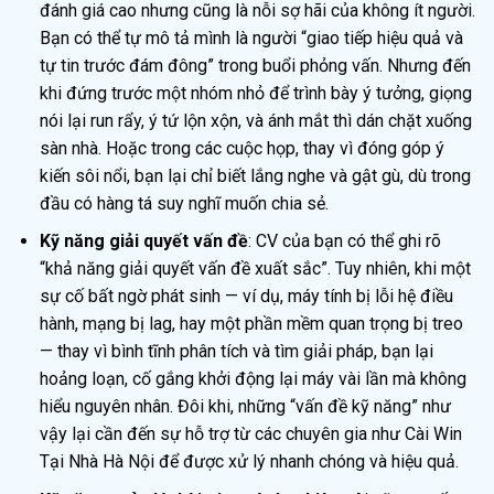
đánh giá cao nhưng cũng là nỗi sợ hãi của không ít người.
Bạn có thể tự mô tả mình là người “giao tiếp hiệu quả và
tự tin trước đám đông” trong buổi phỏng vấn. Nhưng đến
khi đứng trước một nhóm nhỏ để trình bày ý tưởng, giọng
nói lại run rẩy, ý tứ lộn xộn, và ánh mắt thì dán chặt xuống
sàn nhà. Hoặc trong các cuộc họp, thay vì đóng góp ý
kiến sôi nổi, bạn lại chỉ biết lắng nghe và gật gù, dù trong
đầu có hàng tá suy nghĩ muốn chia sẻ.
Kỹ năng giải quyết vấn đề
: CV của bạn có thể ghi rõ
“khả năng giải quyết vấn đề xuất sắc”. Tuy nhiên, khi một
sự cố bất ngờ phát sinh — ví dụ, máy tính bị lỗi hệ điều
hành, mạng bị lag, hay một phần mềm quan trọng bị treo
— thay vì bình tĩnh phân tích và tìm giải pháp, bạn lại
hoảng loạn, cố gắng khởi động lại máy vài lần mà không
hiểu nguyên nhân. Đôi khi, những “vấn đề kỹ năng” như
vậy lại cần đến sự hỗ trợ từ các chuyên gia như Cài Win
Tại Nhà Hà Nội để được xử lý nhanh chóng và hiệu quả.