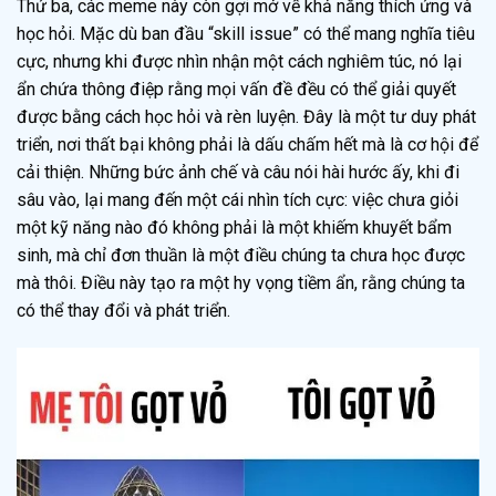
Thứ ba, các meme này còn gợi mở về khả năng thích ứng và
học hỏi. Mặc dù ban đầu “skill issue” có thể mang nghĩa tiêu
cực, nhưng khi được nhìn nhận một cách nghiêm túc, nó lại
ẩn chứa thông điệp rằng mọi vấn đề đều có thể giải quyết
được bằng cách học hỏi và rèn luyện. Đây là một tư duy phát
triển, nơi thất bại không phải là dấu chấm hết mà là cơ hội để
cải thiện. Những bức ảnh chế và câu nói hài hước ấy, khi đi
sâu vào, lại mang đến một cái nhìn tích cực: việc chưa giỏi
một kỹ năng nào đó không phải là một khiếm khuyết bẩm
sinh, mà chỉ đơn thuần là một điều chúng ta chưa học được
mà thôi. Điều này tạo ra một hy vọng tiềm ẩn, rằng chúng ta
có thể thay đổi và phát triển.