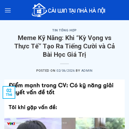
Skip
to
content
TIN TỔNG HỢP
Meme Kỹ Năng: Khi “Kỳ Vọng vs
Thực Tế” Tạo Ra Tiếng Cười và Cả
Bài Học Giá Trị
POSTED ON
02/06/2026
BY
ADMIN
02
Th6