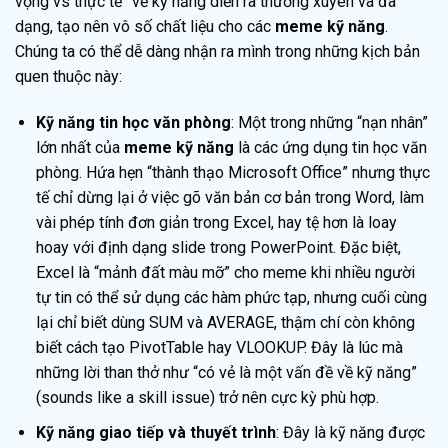
vọng vs thực tế” về kỹ năng diễn ra thường xuyên và đa
dạng, tạo nên vô số chất liệu cho các
meme kỹ năng
.
Chúng ta có thể dễ dàng nhận ra mình trong những kịch bản
quen thuộc này:
Kỹ năng tin học văn phòng
: Một trong những “nạn nhân”
lớn nhất của
meme kỹ năng
là các ứng dụng tin học văn
phòng. Hứa hẹn “thành thạo Microsoft Office” nhưng thực
tế chỉ dừng lại ở việc gõ văn bản cơ bản trong Word, làm
vài phép tính đơn giản trong Excel, hay tệ hơn là loay
hoay với định dạng slide trong PowerPoint. Đặc biệt,
Excel là “mảnh đất màu mỡ” cho meme khi nhiều người
tự tin có thể sử dụng các hàm phức tạp, nhưng cuối cùng
lại chỉ biết dùng SUM và AVERAGE, thậm chí còn không
biết cách tạo PivotTable hay VLOOKUP. Đây là lúc mà
những lời than thở như “có vẻ là một vấn đề về kỹ năng”
(sounds like a skill issue) trở nên cực kỳ phù hợp.
Kỹ năng giao tiếp và thuyết trình
: Đây là kỹ năng được