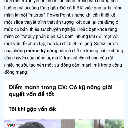
đặc biệt được yêu thích bởi nó chạm đúng vào những tình
huống mà ai cũng từng gặp. Đó có thể là việc bạn tự tin rằng
mình là một “master” PowerPoint, nhưng khi cần thiết kế
một slide thuyết trình thật ấn tượng, kết quả lại chỉ dừng ở
mức cơ bản, thiếu sự chuyên nghiệp. Hoặc bạn khoe rằng
mình có “tư duy phản biện sắc bén”, nhưng khi đối mặt với
một vấn đề phức tạp, bạn lại chỉ biết im lặng. Sự hài hước
của những
meme kỹ năng
nằm ở chỗ nó không chỉ là những
câu chuyện của riêng ai, mà là trải nghiệm chung của rất
nhiều người, tạo nên một sự đồng cảm mạnh mẽ trong cộng
đồng mạng.