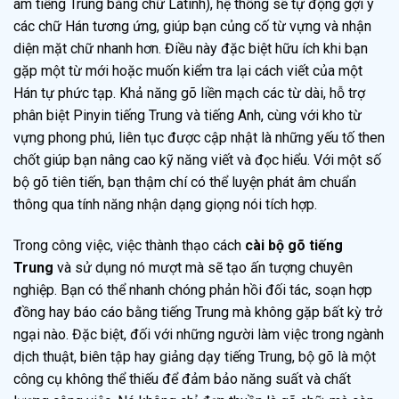
âm tiếng Trung bằng chữ Latinh), hệ thống sẽ tự động gợi ý
các chữ Hán tương ứng, giúp bạn củng cố từ vựng và nhận
diện mặt chữ nhanh hơn. Điều này đặc biệt hữu ích khi bạn
gặp một từ mới hoặc muốn kiểm tra lại cách viết của một
Hán tự phức tạp. Khả năng gõ liền mạch các từ dài, hỗ trợ
phân biệt Pinyin tiếng Trung và tiếng Anh, cùng với kho từ
vựng phong phú, liên tục được cập nhật là những yếu tố then
chốt giúp bạn nâng cao kỹ năng viết và đọc hiểu. Với một số
bộ gõ tiên tiến, bạn thậm chí có thể luyện phát âm chuẩn
thông qua tính năng nhận dạng giọng nói tích hợp.
Trong công việc, việc thành thạo cách
cài bộ gõ tiếng
Trung
và sử dụng nó mượt mà sẽ tạo ấn tượng chuyên
nghiệp. Bạn có thể nhanh chóng phản hồi đối tác, soạn hợp
đồng hay báo cáo bằng tiếng Trung mà không gặp bất kỳ trở
ngại nào. Đặc biệt, đối với những người làm việc trong ngành
dịch thuật, biên tập hay giảng dạy tiếng Trung, bộ gõ là một
công cụ không thể thiếu để đảm bảo năng suất và chất