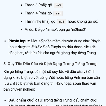
Thanh 3 (mǎ): gõ
ma3
Thanh 4 (mà): gõ
ma4
Thanh nhẹ (ma): gõ
hoặc không gõ số.
ma5
Ví dụ: Để gõ “nǐhǎo”, bạn gõ “ni3hao3”.
Pinyin Input:
Một số phần mềm chuyên dụng như Pinyin
Input được thiết kế để gõ Pinyin có dấu thanh điệu dễ
dàng hơn, rất hữu ích cho người giảng dạy tiếng Trung.
3. Quy Tắc Dấu Câu và Định Dạng Trong Tiếng Trung
Khi gõ tiếng Trung, có một số quy tắc về dấu câu và định
dạng khác biệt so với tiếng Việt hoặc tiếng Anh mà bạn cần
lưu ý, đặc biệt nếu bạn đang thi HSK hoặc soạn thảo văn
bản chuyên nghiệp:
Dấu chấm cuối câu:
Trong tiếng Trung, dấu chấm cuối