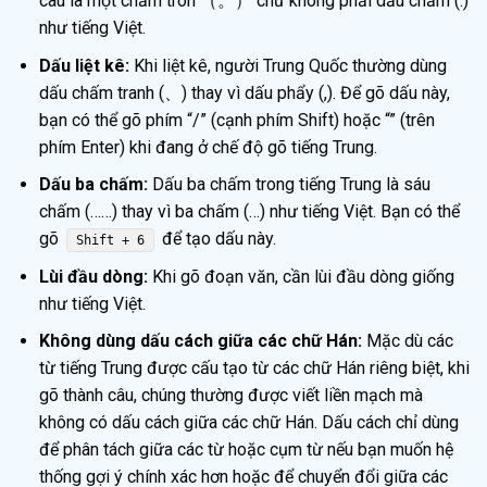
câu là một chấm tròn （。） chứ không phải dấu chấm (.)
như tiếng Việt.
Dấu liệt kê:
Khi liệt kê, người Trung Quốc thường dùng
dấu chấm tranh (、) thay vì dấu phẩy (,). Để gõ dấu này,
bạn có thể gõ phím “/” (cạnh phím Shift) hoặc “” (trên
phím Enter) khi đang ở chế độ gõ tiếng Trung.
Dấu ba chấm:
Dấu ba chấm trong tiếng Trung là sáu
chấm (……) thay vì ba chấm (…) như tiếng Việt. Bạn có thể
gõ
để tạo dấu này.
Shift + 6
Lùi đầu dòng:
Khi gõ đoạn văn, cần lùi đầu dòng giống
như tiếng Việt.
Không dùng dấu cách giữa các chữ Hán:
Mặc dù các
từ tiếng Trung được cấu tạo từ các chữ Hán riêng biệt, khi
gõ thành câu, chúng thường được viết liền mạch mà
không có dấu cách giữa các chữ Hán. Dấu cách chỉ dùng
để phân tách giữa các từ hoặc cụm từ nếu bạn muốn hệ
thống gợi ý chính xác hơn hoặc để chuyển đổi giữa các