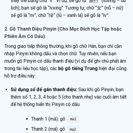
thay thế bằng chữ “v”. Ví dụ, để gõ từ “旅行” (lǚxíng – du
lịch), bạn sẽ gõ là “lvxing”. Tương tự, chữ “女” (nǚ – nữ)
sẽ gõ là “nv”, chữ “绿” (lǜ – xanh lá) sẽ gõ là “lv”.
2. Gõ Thanh Điệu Pinyin (Cho Mục Đích Học Tập hoặc
Phiên Âm Có Dấu)
Trong giao tiếp thông thường, khi gõ chữ Hán, bạn chỉ cần
nhập Pinyin không dấu và chọn chữ. Tuy nhiên, nếu bạn
muốn gõ Pinyin có dấu thanh điệu (ví dụ để ghi chú phát âm
trong tài liệu học tập), các
bộ gõ tiếng Trung
hiện đại cũng
hỗ trợ điều này:
Sử dụng số để gán thanh điệu:
Sau khi gõ Pinyin, bạn
thêm số 1, 2, 3, 4 hoặc 5 (cho thanh nhẹ) vào cuối âm tiết
để hệ thống hiển thị Pinyin có dấu.
Thanh 1 (mā): gõ
ma1
Thanh 2 (má): gõ
ma2