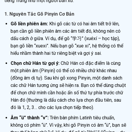
tiếng Trung như một người bản xứ.
1. Nguyên Tắc Gõ Pinyin Cơ Bản
Gõ liền phiên âm:
Khi gõ các từ có hai âm tiết trở lên,
bạn cần gõ liền phiên âm các âm tiết đó, không nên có
dấu cách ở giữa. Ví dụ, để gõ “学习” (xuéxí – học tập),
bạn gõ liền “xuexi”. Nếu bạn gõ “xue xi”, hệ thống có thể
hiểu nhầm thành hai từ riêng biệt và gợi ý sai.
Chọn chữ Hán từ gợi ý:
Chữ Hán có đặc điểm là cùng
một phiên âm (Pinyin) có thể có nhiều chữ khác nhau
(đồng âm dị tự). Sau khi gõ xong Pinyin, một danh sách
các chữ Hán tương ứng sẽ hiện ra. Bạn có thể dùng chuột
để chọn chữ mình cần hoặc ấn số thứ tự phía trước chữ
Hán đó (thường là dấu cách cho lựa chọn đầu tiên, sau
đó là 1, 2, 3… cho các lựa chọn tiếp theo).
Âm “ü” thành “v”:
Trên bàn phím Latinh tiêu chuẩn,
không có phím “ü”. Vì vậy, khi gõ Pinyin có âm “ü”, bạn sẽ