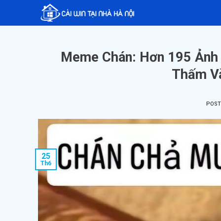
Skip
to
content
Meme Chán: Hơn 195 Ảnh “
Thấm Và
POS
25
Th6