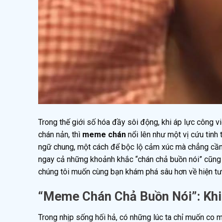
Trong thế giới số hóa đầy sôi động, khi áp lực công v
chán nản, thì
meme chán
nổi lên như một vị cứu tinh 
ngữ chung, một cách để bộc lộ cảm xúc mà chẳng cần p
ngay cả những khoảnh khắc “chán chả buồn nói” cũng có
chúng tôi muốn cùng bạn khám phá sâu hơn về hiện tượ
“Meme Chán Chả Buồn Nói”: Khi
Trong nhịp sống hối hả, có những lúc ta chỉ muốn co m