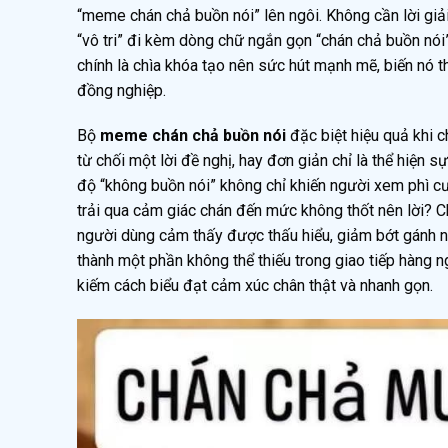
“meme chán chả buồn nói” lên ngôi. Không cần lời giả
“vô tri” đi kèm dòng chữ ngắn gọn “chán chả buồn nói”
chính là chìa khóa tạo nên sức hút mạnh mẽ, biến nó t
đồng nghiệp.
Bộ
meme chán chả buồn nói
đặc biệt hiệu quả khi c
từ chối một lời đề nghị, hay đơn giản chỉ là thể hiện 
độ “không buồn nói” không chỉ khiến người xem phì c
trải qua cảm giác chán đến mức không thốt nên lời? Ch
người dùng cảm thấy được thấu hiểu, giảm bớt gánh nặ
thành một phần không thể thiếu trong giao tiếp hàng ng
kiếm cách biểu đạt cảm xúc chân thật và nhanh gọn.