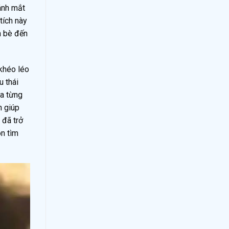
ánh mắt
tích này
n bè đến
 khéo léo
u thái
ưa từng
n giúp
 đã trở
ôn tìm