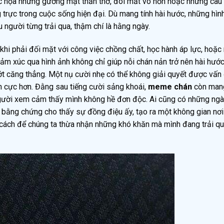
 họa những gương mặt thẫn thờ, đôi mắt vô hồn hoặc những câu 
 trực trong cuộc sống hiện đại. Dù mang tính hài hước, những hìn
u người từng trải qua, thậm chí là hằng ngày.
khi phải đối mặt với công việc chồng chất, học hành áp lực, hoặc
cảm xúc qua hình ảnh không chỉ giúp nỗi chán nản trở nên hài hướ
ớt căng thẳng. Một nụ cười nhẹ có thể không giải quyết được vấn 
h cực hơn. Đằng sau tiếng cười sảng khoái,
meme chán
còn man
, người xem cảm thấy mình không hề đơn độc. Ai cũng có những n
 bằng chứng cho thấy sự đồng điệu ấy, tạo ra một không gian nơ
 cách để chúng ta thừa nhận những khó khăn mà mình đang trải q