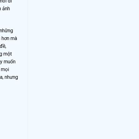
nói dí
h ảnh
 những
c hơn mà
đề,
g một
gày muốn
i mọi
ua, nhưng