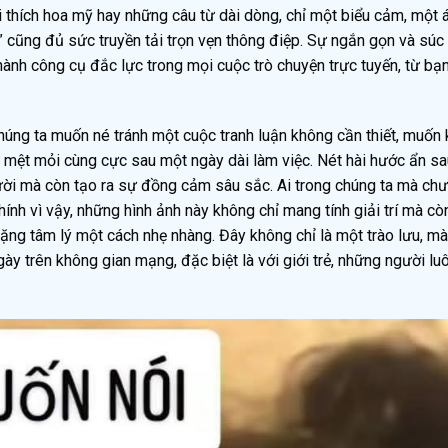
i thích hoa mỹ hay những câu từ dài dòng, chỉ một biểu cảm, một 
 cũng đủ sức truyền tải trọn vẹn thông điệp. Sự ngắn gọn và súc 
hành công cụ đắc lực trong mọi cuộc trò chuyện trực tuyến, từ bạ
húng ta muốn né tránh một cuộc tranh luận không cần thiết, muốn
sự mệt mỏi cùng cực sau một ngày dài làm việc. Nét hài hước ẩn sa
ười mà còn tạo ra sự đồng cảm sâu sắc. Ai trong chúng ta mà ch
ính vì vậy, những hình ảnh này không chỉ mang tính giải trí mà cò
ng tâm lý một cách nhẹ nhàng. Đây không chỉ là một trào lưu, mà
ày trên không gian mạng, đặc biệt là với giới trẻ, những người lu