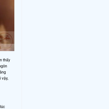
ảm thấy
 ngôn
rằng
 vậy,
lúc