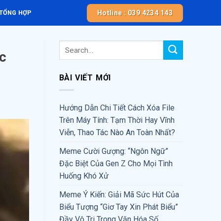
Hotline : 039 4234 143
 TỔNG HỢP
c
BÀI VIẾT MỚI
Hướng Dẫn Chi Tiết Cách Xóa File
Trên Máy Tính: Tạm Thời Hay Vĩnh
Viễn, Thao Tác Nào An Toàn Nhất?
Meme Cười Gượng: “Ngôn Ngữ”
Đặc Biệt Của Gen Z Cho Mọi Tình
Huống Khó Xử
Meme Ý Kiến: Giải Mã Sức Hút Của
Biểu Tượng “Giơ Tay Xin Phát Biểu”
Đầy Vô Tri Trong Văn Hóa Số