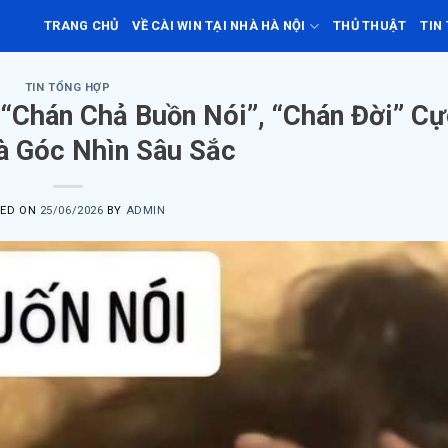
TRANG CHỦ
VỀ CÀI WIN TẠI NHÀ HÀ NỘI
THỦ THUẬT
TIN
TIN TỔNG HỢP
Chán Chả Buồn Nói”, “Chán Đời” Cự
 Góc Nhìn Sâu Sắc
TED ON
25/06/2026
BY
ADMIN