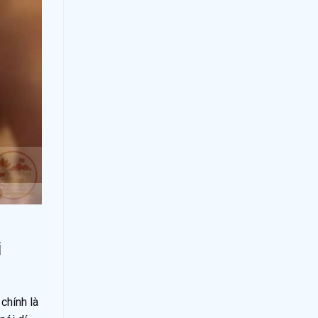
i
chính là