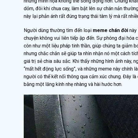
những minh họa không thể sống động hơn. Chúng khắc
dỏm, đôi khi chua cay, làm bật lên sự chán nản thường
này lại phản ánh rất đúng trạng thái tâm lý mà rất nhiề
Người dùng thường tìm đến loại
meme chán đời
này 
chuyện không vui liên tiếp ập đến. Sự phóng đại hóa 
còn như một liệu pháp tinh thần, giúp chúng ta giảm b
nhưng chắc chắn sẽ giúp ta nhìn nhận nó một cách tíc
giá trị sẻ chia sâu sắc. Khi thấy những hình ảnh này
“mất hết động lực sống”, và những meme này chính là
người có thể kết nối thông qua cảm xúc chung. Đây là
bằng một lăng kính nhẹ nhàng và hài hước hơn.