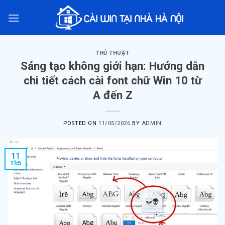
Skip
to
content
THỦ THUẬT
Sáng tạo không giới hạn: Hướng dẫn
chi tiết cách cài font chữ Win 10 từ
A đến Z
POSTED ON
11/05/2026
BY
ADMIN
11
Th5