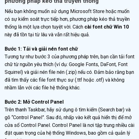
phương pháp kéo thả truyền thống
Nếu bạn không muốn sử dụng Microsoft Store hoặc muốn
có sự kiểm soát trực tiếp hơn, phương pháp kéo thả truyền
thống là một lựa chọn tuyệt vời. Cách
cài font chữ Win 10
này đã tồn tại từ lâu và vẫn rất hiệu quả.
Bước 1: Tải và giải nén font chữ
Tương tự như bước 3 của phương pháp trên, bạn cần tải font
chữ từ nguồn yêu thích (ví dụ: Google Fonts, DaFont, Font
Squirrel) và giải nén file nén (.zip) nếu có. Đảm bảo rằng bạn
đã tìm thấy các file font thực sự (.ttf hoặc .otf) và không
nhầm lẫn với các file hệ thống khác.
Bước 2: Mở Control Panel
Trên thanh Taskbar, hãy sử dụng ô tìm kiếm (Search bar) và
gõ “Control Panel”. Sau đó, nhấp vào kết quả hiển thị để mở
cửa sổ Control Panel. Control Panel là nơi tập trung nhiều cài
đặt quan trọng của hệ thống Windows, bao gồm cả quản lý