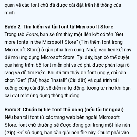
quan về các font chữ đã được cài đặt trên hệ thống của
mình.
Bước 2: Tìm kiếm và tải font từ Microsoft Store
Trong tab
Fonts
, bạn sẽ tìm thấy một liên kết có tên “Get
more fonts in the Microsoft Store” (Tìm thêm font trong
Microsoft Store) ở gần phía trên cùng. Nhấp vào liên kết này
để mở ứng dụng Microsoft Store. Tại đây, bạn có thể duyệt
qua hàng trăm bộ font miễn phí và có phí, được phân loại rõ
ràng và dễ tìm kiếm. Khi đã tìm thấy bộ font ưng ý, chỉ cần
chọn “Get” (Tải) hoặc “Install” (Cài đặt) và quá trình tải
xuống cùng cài đặt sẽ diễn ra tự động, tương tự như khi bạn
cài đặt một ứng dụng thông thường.
Bước 3: Chuẩn bị file font thủ công (nếu tải từ ngoài)
Nếu bạn tải font từ các trang web bên ngoài Microsoft
Store, font chữ thường sẽ được đóng gói trong một file nén
(.zip). Để sử dụng, bạn cần giải nén file này. Chuột phải vào