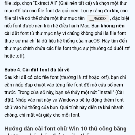
file .zip, chọn “Extract All” (Giải nén tất cả) và chọn một thư
mục để lưu các file font đã giải nén. Lưu ý rằng đôi khi, các
file tải về có thể chứa một thư mục tên
, đặc biệt
__MACOSX
nếu font được nén trên hệ điều hành Mac. Bạn
không nên
cài đặt font từ thư mục này vì chúng không phải là file font
thực sự mà chỉ là dữ liệu hệ thống của macOS. Hãy tìm đến
thư mục chính chứa các file font thực sự (thường có đuôi .ttf
hoặc .otf).
Bước 4: Cài đặt font đã tải về
Sau khi đã có các file font (thường là .ttf hoặc .otf), bạn chỉ
cần nhấp đúp chuột vào từng file font để mở cửa sổ xem
trước. Trong cửa sổ này, bạn sẽ thấy một nút “Install” (Cài
đặt). Nhấp vào nút này và Windows sẽ tự động thêm font
chữ vào hệ thống của bạn. Quá trình này diễn ra khá nhanh
chóng, chỉ mất vài giây cho mỗi font.
Hướng dẫn cài font chữ Win 10 thủ công bằng