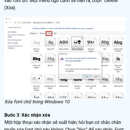
vào font đó. Một menu ngữ cảnh sẽ hiện ra, chọn “Delete”
(Xóa).
Xóa font chữ trong Windows 10
Bước 3: Xác nhận xóa
Một hộp thoại xác nhận sẽ xuất hiện, hỏi bạn có chắc chắn
muốn xóa font chữ này không. Chọn “Yes” để xác nhận. Font