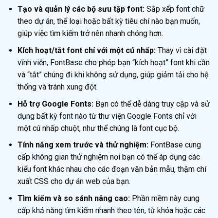
Tạo và quản lý các bộ sưu tập font:
Sắp xếp font chữ
theo dự án, thể loại hoặc bất kỳ tiêu chí nào bạn muốn,
giúp việc tìm kiếm trở nên nhanh chóng hơn.
Kích hoạt/tắt font chỉ với một cú nhấp:
Thay vì cài đặt
vĩnh viễn, FontBase cho phép bạn “kích hoạt” font khi cần
và “tắt” chúng đi khi không sử dụng, giúp giảm tải cho hệ
thống và tránh xung đột.
Hỗ trợ Google Fonts:
Bạn có thể dễ dàng truy cập và sử
dụng bất kỳ font nào từ thư viện Google Fonts chỉ với
một cú nhấp chuột, như thể chúng là font cục bộ.
Tính năng xem trước và thử nghiệm:
FontBase cung
cấp không gian thử nghiệm nơi bạn có thể áp dụng các
kiểu font khác nhau cho các đoạn văn bản mẫu, thậm chí
xuất CSS cho dự án web của bạn.
Tìm kiếm và so sánh nâng cao:
Phần mềm này cung
cấp khả năng tìm kiếm nhanh theo tên, từ khóa hoặc các