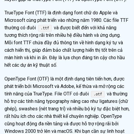
TrueType Font (TTF) là định dạng font chữ do Apple và
Microsoft cùng phát triển vào những năm 1980. Các file TTF
thường có đuôi
và được biết đến với khả năng
.ttf
tương thích rộng rãi trên nhiều hệ điều hành và ứng dụng.
Mỗi font TTF chứa đầy đủ thông tin về hình dạng ký tự và
cách hiển thị, giúp đảm bảo chất lượng hiển thị tốt trên cả
màn hình và khi in ấn. Đây là lựa chọn đáng tin cậy cho hầu
hết các dự án kỹ thuật số.
OpenType Font (OTF) là một định dạng tiên tiến hơn, được
phát triển bởi Microsoft và Adobe, kế thừa và mở rộng các
tính năng của TrueType. File OTF có đuôi
và thường
.otf
hỗ trợ các tính năng typography nâng cao như ligatures (chữ
ghép), swashes (nét trang trí) và nhiều bộ ký tự đặc biệt hơn,
rất hữu ích cho các nhà thiết kế chuyên nghiệp. OpenType
cũng hoạt động đa nền tảng và được hỗ trợ rộng rãi bởi
Windows 2000 trở lên và macOS. Khi bạn cần sự linh hoạt