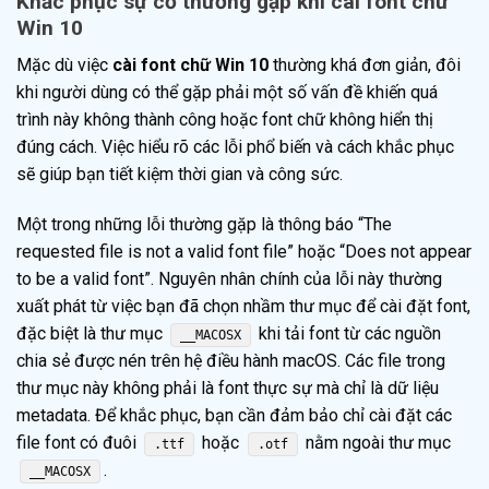
Khắc phục sự cố thường gặp khi cài font chữ
Win 10
Mặc dù việc
cài font chữ Win 10
thường khá đơn giản, đôi
khi người dùng có thể gặp phải một số vấn đề khiến quá
trình này không thành công hoặc font chữ không hiển thị
đúng cách. Việc hiểu rõ các lỗi phổ biến và cách khắc phục
sẽ giúp bạn tiết kiệm thời gian và công sức.
Một trong những lỗi thường gặp là thông báo “The
requested file is not a valid font file” hoặc “Does not appear
to be a valid font”. Nguyên nhân chính của lỗi này thường
xuất phát từ việc bạn đã chọn nhầm thư mục để cài đặt font,
đặc biệt là thư mục
khi tải font từ các nguồn
__MACOSX
chia sẻ được nén trên hệ điều hành macOS. Các file trong
thư mục này không phải là font thực sự mà chỉ là dữ liệu
metadata. Để khắc phục, bạn cần đảm bảo chỉ cài đặt các
file font có đuôi
hoặc
nằm ngoài thư mục
.ttf
.otf
.
__MACOSX