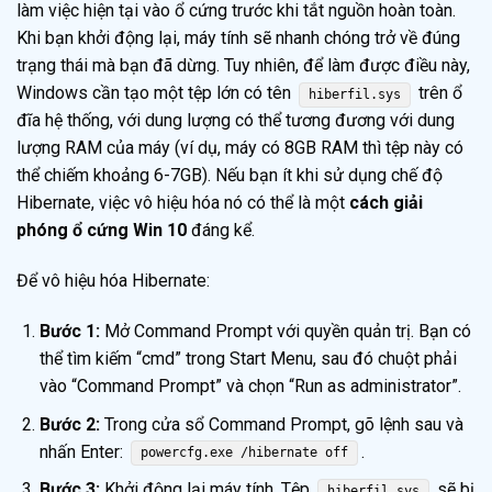
làm việc hiện tại vào ổ cứng trước khi tắt nguồn hoàn toàn.
Khi bạn khởi động lại, máy tính sẽ nhanh chóng trở về đúng
trạng thái mà bạn đã dừng. Tuy nhiên, để làm được điều này,
Windows cần tạo một tệp lớn có tên
trên ổ
hiberfil.sys
đĩa hệ thống, với dung lượng có thể tương đương với dung
lượng RAM của máy (ví dụ, máy có 8GB RAM thì tệp này có
thể chiếm khoảng 6-7GB). Nếu bạn ít khi sử dụng chế độ
Hibernate, việc vô hiệu hóa nó có thể là một
cách giải
phóng ổ cứng Win 10
đáng kể.
Để vô hiệu hóa Hibernate:
Bước 1:
Mở Command Prompt với quyền quản trị. Bạn có
thể tìm kiếm “cmd” trong Start Menu, sau đó chuột phải
vào “Command Prompt” và chọn “Run as administrator”.
Bước 2:
Trong cửa sổ Command Prompt, gõ lệnh sau và
nhấn Enter:
.
powercfg.exe /hibernate off
Bước 3:
Khởi động lại máy tính. Tệp
sẽ bị
hiberfil.sys