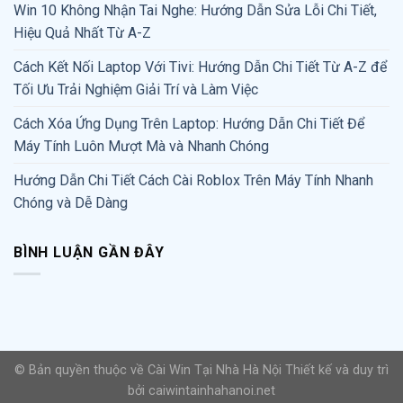
Win 10 Không Nhận Tai Nghe: Hướng Dẫn Sửa Lỗi Chi Tiết,
Hiệu Quả Nhất Từ A-Z
Cách Kết Nối Laptop Với Tivi: Hướng Dẫn Chi Tiết Từ A-Z để
Tối Ưu Trải Nghiệm Giải Trí và Làm Việc
Cách Xóa Ứng Dụng Trên Laptop: Hướng Dẫn Chi Tiết Để
Máy Tính Luôn Mượt Mà và Nhanh Chóng
Hướng Dẫn Chi Tiết Cách Cài Roblox Trên Máy Tính Nhanh
Chóng và Dễ Dàng
BÌNH LUẬN GẦN ĐÂY
© Bản quyền thuộc về Cài Win Tại Nhà Hà Nội
Thiết kế và duy trì
bởi
caiwintainhahanoi.net