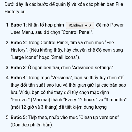
Dưới đây là các bước để quản lý và xóa các phiên bản File
History cũ:
Bước 1:
Nhấn tổ hợp phím
để mở Power
Windows + X
User Menu, sau đó chọn “Control Panel”.
Bước 2:
Trong Control Panel, tìm và chọn mục “File
History”. (Nếu không thấy, hãy chuyển chế độ xem sang
“Large icons” hoặc “Small icons”).
Bước 3:
Ở ngăn bên trái, chọn “Advanced settings”.
Bước 4:
Trong mục “Versions”, bạn sẽ thấy tùy chọn để
thay đổi tần suất sao lưu và thời gian giữ lại các bản sao
lưu. Ví dụ, bạn có thể thay đổi tùy chọn mặc định
“Forever” (Mãi mãi) thành “Every 12 hours” và “3 months”
(mỗi 12 giờ và 3 tháng) để tiết kiệm dung lượng.
Bước 5:
Tiếp theo, nhấp vào mục “Clean up versions”
(Dọn dẹp phiên bản).