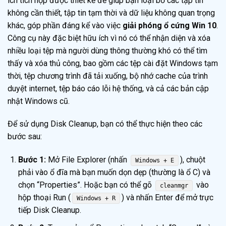
ích tích hợp được thiết kế để giúp bạn loại bỏ các tập tin
không cần thiết, tập tin tạm thời và dữ liệu không quan trọng
khác, góp phần đáng kể vào việc
giải phóng ổ cứng Win 10
.
Công cụ này đặc biệt hữu ích vì nó có thể nhận diện và xóa
nhiều loại tệp mà người dùng thông thường khó có thể tìm
thấy và xóa thủ công, bao gồm các tệp cài đặt Windows tạm
thời, tệp chương trình đã tải xuống, bộ nhớ cache của trình
duyệt internet, tệp báo cáo lỗi hệ thống, và cả các bản cập
nhật Windows cũ.
Để sử dụng Disk Cleanup, bạn có thể thực hiện theo các
bước sau:
Bước 1:
Mở File Explorer (nhấn
), chuột
Windows + E
phải vào ổ đĩa mà bạn muốn dọn dẹp (thường là ổ C) và
chọn “Properties”. Hoặc bạn có thể gõ
vào
cleanmgr
hộp thoại Run (
) và nhấn Enter để mở trực
Windows + R
tiếp Disk Cleanup.