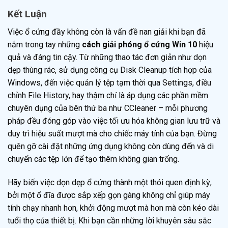
Kết Luận
Việc ổ cứng đầy không còn là vấn đề nan giải khi bạn đã
nắm trong tay những
cách giải phóng ổ cứng Win 10
hiệu
quả và đáng tin cậy. Từ những thao tác đơn giản như dọn
dẹp thùng rác, sử dụng công cụ Disk Cleanup tích hợp của
Windows, đến việc quản lý tệp tạm thời qua Settings, điều
chỉnh File History, hay thậm chí là áp dụng các phần mềm
chuyên dụng của bên thứ ba như CCleaner – mỗi phương
pháp đều đóng góp vào việc tối ưu hóa không gian lưu trữ và
duy trì hiệu suất mượt mà cho chiếc máy tính của bạn. Đừng
quên gỡ cài đặt những ứng dụng không còn dùng đến và di
chuyển các tệp lớn để tạo thêm không gian trống.
Hãy biến việc dọn dẹp ổ cứng thành một thói quen định kỳ,
bởi một ổ đĩa được sắp xếp gọn gàng không chỉ giúp máy
tính chạy nhanh hơn, khởi động mượt mà hơn mà còn kéo dài
tuổi thọ của thiết bị. Khi bạn cần những lời khuyên sâu sắc