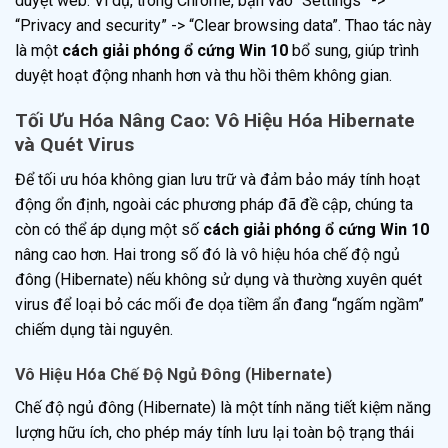
duyệt web. Ví dụ, trong Chrome, bạn vào “Settings” ->
“Privacy and security” -> “Clear browsing data”. Thao tác này
là một
cách giải phóng ổ cứng Win 10
bổ sung, giúp trình
duyệt hoạt động nhanh hơn và thu hồi thêm không gian.
Tối Ưu Hóa Nâng Cao: Vô Hiệu Hóa Hibernate
và Quét Virus
Để tối ưu hóa không gian lưu trữ và đảm bảo máy tính hoạt
động ổn định, ngoài các phương pháp đã đề cập, chúng ta
còn có thể áp dụng một số
cách giải phóng ổ cứng Win 10
nâng cao hơn. Hai trong số đó là vô hiệu hóa chế độ ngủ
đông (Hibernate) nếu không sử dụng và thường xuyên quét
virus để loại bỏ các mối đe dọa tiềm ẩn đang “ngấm ngầm”
chiếm dụng tài nguyên.
Vô Hiệu Hóa Chế Độ Ngủ Đông (Hibernate)
Chế độ ngủ đông (Hibernate) là một tính năng tiết kiệm năng
lượng hữu ích, cho phép máy tính lưu lại toàn bộ trạng thái