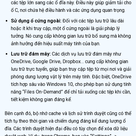
các tệp lớn sang các ổ đĩa này. Điều này giúp giảm tải cho
ổ C, nơi chứa hệ điều hành và các ứng dụng quan trọng.
Sử dụng ổ cứng ngoài:
Đối với các tệp lưu trữ lâu dài
hoặc ít khi truy cập, một ổ cứng ngoài là giải pháp lý
tưởng. Nó cung cấp không gian lưu trữ bổ sung mà không
ảnh hưởng đến hiệu suất máy tính của bạn.
Lưu trữ đám mây:
Các dịch vụ lưu trữ đám mây như
OneDrive, Google Drive, Dropbox… cung cấp không gian
lưu trữ trực tuyến, giúp bạn truy cập tệp từ mọi nơi và giải
phóng dung lượng vật lý trên máy tính. Đặc biệt, OneDrive
tích hợp sâu vào Windows 10, cho phép bạn sử dụng tính
năng “Files On-Demand” để chỉ tải xuống các tệp khi cần,
tiết kiệm không gian đáng kể.
Bên cạnh đó, bộ nhớ cache và lịch sử trình duyệt cũng có thể
tích tụ theo thời gian và chiếm dụng đáng kể dung lượng ổ
đĩa. Các trình duyệt hiện đại đều có tùy chọn để xóa dữ liệu