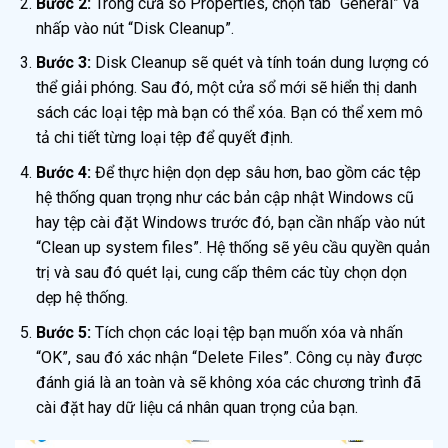
Bước 2:
Trong cửa sổ Properties, chọn tab “General” và
nhấp vào nút “Disk Cleanup”.
Bước 3:
Disk Cleanup sẽ quét và tính toán dung lượng có
thể giải phóng. Sau đó, một cửa sổ mới sẽ hiển thị danh
sách các loại tệp mà bạn có thể xóa. Bạn có thể xem mô
tả chi tiết từng loại tệp để quyết định.
Bước 4:
Để thực hiện dọn dẹp sâu hơn, bao gồm các tệp
hệ thống quan trọng như các bản cập nhật Windows cũ
hay tệp cài đặt Windows trước đó, bạn cần nhấp vào nút
“Clean up system files”. Hệ thống sẽ yêu cầu quyền quản
trị và sau đó quét lại, cung cấp thêm các tùy chọn dọn
dẹp hệ thống.
Bước 5:
Tích chọn các loại tệp bạn muốn xóa và nhấn
“OK”, sau đó xác nhận “Delete Files”. Công cụ này được
đánh giá là an toàn và sẽ không xóa các chương trình đã
cài đặt hay dữ liệu cá nhân quan trọng của bạn.