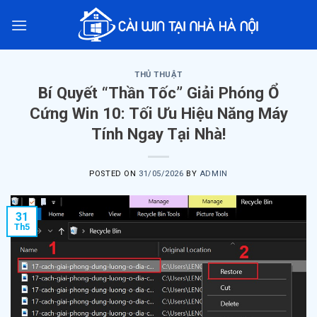
Skip
to
content
THỦ THUẬT
Bí Quyết “Thần Tốc” Giải Phóng Ổ
Cứng Win 10: Tối Ưu Hiệu Năng Máy
Tính Ngay Tại Nhà!
POSTED ON
31/05/2026
BY
ADMIN
31
Th5