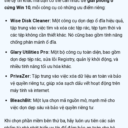
thế uy tín khác mà bạn có thể cân nhắc để
giải phóng ổ
cứng Win 10
, mỗi công cụ có những ưu điểm riêng:
Wise Disk Cleaner:
Một công cụ dọn dẹp ổ đĩa hiệu quả,
tập trung vào việc tìm và xóa các tệp rác, tệp tạm thời và
các tệp không cần thiết khác. Nó cũng bao gồm tính năng
chống phân mảnh ổ đĩa.
Glary Utilities Pro:
Một bộ công cụ toàn diện, bao gồm
dọn dẹp tệp rác, sửa lỗi Registry, quản lý khởi động, và
nhiều tính năng tối ưu hóa khác.
PrivaZer:
Tập trung vào việc xóa dữ liệu an toàn và bảo
vệ quyền riêng tư, giúp xóa sạch dấu vết hoạt động trên
máy tính và internet.
BleachBit:
Một lựa chọn mã nguồn mở, mạnh mẽ cho
việc dọn dẹp sâu và bảo vệ quyền riêng tư.
Khi chọn phần mềm bên thứ ba, hãy luôn ưu tiên các sản
phẩm từ nhà phát triển uy tín để đảm bảo an toàn cho hệ