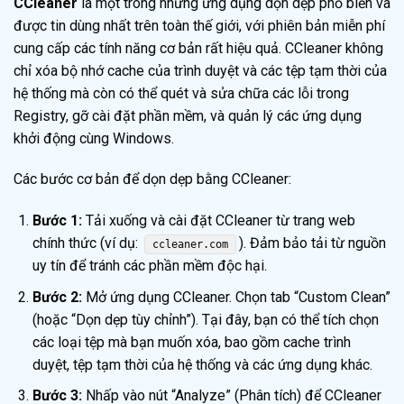
CCleaner
là một trong những ứng dụng dọn dẹp phổ biến và
được tin dùng nhất trên toàn thế giới, với phiên bản miễn phí
cung cấp các tính năng cơ bản rất hiệu quả. CCleaner không
chỉ xóa bộ nhớ cache của trình duyệt và các tệp tạm thời của
hệ thống mà còn có thể quét và sửa chữa các lỗi trong
Registry, gỡ cài đặt phần mềm, và quản lý các ứng dụng
khởi động cùng Windows.
Các bước cơ bản để dọn dẹp bằng CCleaner:
Bước 1:
Tải xuống và cài đặt CCleaner từ trang web
chính thức (ví dụ:
). Đảm bảo tải từ nguồn
ccleaner.com
uy tín để tránh các phần mềm độc hại.
Bước 2:
Mở ứng dụng CCleaner. Chọn tab “Custom Clean”
(hoặc “Dọn dẹp tùy chỉnh”). Tại đây, bạn có thể tích chọn
các loại tệp mà bạn muốn xóa, bao gồm cache trình
duyệt, tệp tạm thời của hệ thống và các ứng dụng khác.
Bước 3:
Nhấp vào nút “Analyze” (Phân tích) để CCleaner