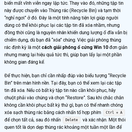
biến mất vĩnh viễn ngay lập tức. Thay vào đó, những tập tin
này được chuyển vào Thùng rác (Recycle Bin) và tạm thời
“nghỉ ngơi” ở đó. Đây là một tính năng tiện lợi giúp người
dùng có thể khôi phục lại các tập tin đã xóa nhầm, nhưng
đồng thời cũng là nguyên nhân khiến dung lượng ổ đĩa vẫn bị
chiếm dụng, dù bạn đã “xóa” chúng. Việc giải phóng thùng
rác định kỳ là một
cách giải phóng ổ cứng Win 10
đơn giản
nhưng mang lại hiệu quả tức thì, giúp bạn lấy lại một phần
không gian đáng kể.
Để thực hiện, bạn chỉ cần nhấp đúp vào biểu tượng “Recycle
Bin” trên màn hình nền. Tại đây, bạn có thể xem lại các tập
tin đã xóa. Nếu có bất kỳ tập tin nào cần khôi phục, hãy
chuột phải vào chúng và chọn “Restore”. Sau khi chắc chắn
không cần khôi phục bất kỳ thứ gì, bạn có thể nhanh chóng
xóa sạch thùng rác bằng cách nhấn tổ hợp phím
Ctrl + A
để chọn tất cả, sau đó nhấn
và xác nhận. Một thói
Delete
quen tốt là dọn dẹp thùng rác khoảng một tuần một lần để