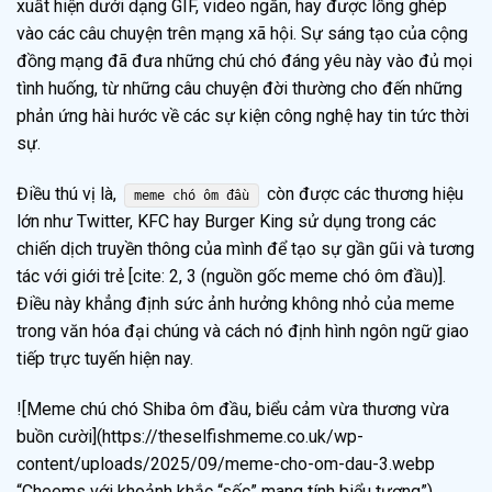
xuất hiện dưới dạng GIF, video ngắn, hay được lồng ghép
vào các câu chuyện trên mạng xã hội. Sự sáng tạo của cộng
đồng mạng đã đưa những chú chó đáng yêu này vào đủ mọi
tình huống, từ những câu chuyện đời thường cho đến những
phản ứng hài hước về các sự kiện công nghệ hay tin tức thời
sự.
Điều thú vị là,
còn được các thương hiệu
meme chó ôm đầu
lớn như Twitter, KFC hay Burger King sử dụng trong các
chiến dịch truyền thông của mình để tạo sự gần gũi và tương
tác với giới trẻ [cite: 2, 3 (nguồn gốc meme chó ôm đầu)].
Điều này khẳng định sức ảnh hưởng không nhỏ của meme
trong văn hóa đại chúng và cách nó định hình ngôn ngữ giao
tiếp trực tuyến hiện nay.
![Meme chú chó Shiba ôm đầu, biểu cảm vừa thương vừa
buồn cười](https://theselfishmeme.co.uk/wp-
content/uploads/2025/09/meme-cho-om-dau-3.webp
“Cheems với khoảnh khắc “sốc” mang tính biểu tượng”)