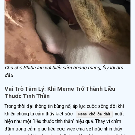
Chú chó Shiba Inu với biểu cảm hoang mang, lầy lội ôm
đầu
Vai Trò Tâm Lý: Khi Meme Trở Thành Liều
Thuốc Tinh Thần
Trong thời đại thông tin bùng nổ, áp lực cuộc sống đôi khi
khiến chúng ta cảm thấy kiệt sức.
xuất
Meme chó ôm đầu
hiện như một “liều thuốc tinh thần” hiệu quả. Thay vì chìm
đắm trong cảm giác tiêu cực, việc chia sẻ hoặc nhìn thấy