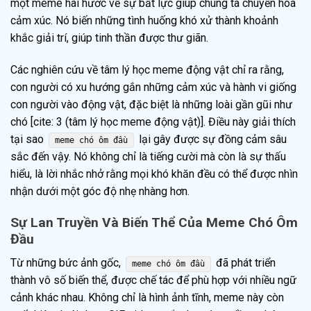
một meme hài hước về sự bất lực giúp chúng ta chuyển hóa
cảm xúc. Nó biến những tình huống khó xử thành khoảnh
khắc giải trí, giúp tinh thần được thư giãn.
Các nghiên cứu về tâm lý học meme động vật chỉ ra rằng,
con người có xu hướng gắn những cảm xúc và hành vi giống
con người vào động vật, đặc biệt là những loài gần gũi như
chó [cite: 3 (tâm lý học meme động vật)]. Điều này giải thích
tại sao
lại gây được sự đồng cảm sâu
meme chó ôm đầu
sắc đến vậy. Nó không chỉ là tiếng cười mà còn là sự thấu
hiểu, là lời nhắc nhở rằng mọi khó khăn đều có thể được nhìn
nhận dưới một góc độ nhẹ nhàng hơn.
Sự Lan Truyền Và Biến Thể Của Meme Chó Ôm
Đầu
Từ những bức ảnh gốc,
đã phát triển
meme chó ôm đầu
thành vô số biến thể, được chế tác để phù hợp với nhiều ngữ
cảnh khác nhau. Không chỉ là hình ảnh tĩnh, meme này còn