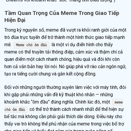
Tầm Quan Trọng Của Meme Trong Giao Tiếp
Hiện Đại
Trong kỷ nguyên số, meme đã vượt ra khỏi ranh giới của một
trò đùa trực tuyến để trở thành một hình thức giao tiếp mạnh
mẽ.
là một ví dụ điển hình cho thấy
Meme chó ôm đầu
meme có thể truyền tải thông điệp, cảm xúc và thậm chí cả
quan điểm một cách nhanh chóng, hiệu quả và đôi khi còn
hơn cả văn bản hay lời nói. Nó giúp phá vỡ rào cản ngôn ngữ,
tạo ra tiếng cười chung và gắn kết cộng đồng.
Đối với những người thường xuyên làm việc với máy tính, đôi
khi gặp phải những vấn đề kỹ thuật khó nhằn — những
khoảnh khắc “ôm đầu” đúng nghĩa. Chính lúc đó, một
meme
có thể trở thành cách nhanh nhất để thể hiện sự
chó ôm đầu
bế tắc mà không cần phải giải thích dài dòng. Điều này cho
thấy vai trò không thể phủ nhận của meme trong việc bổ trợ