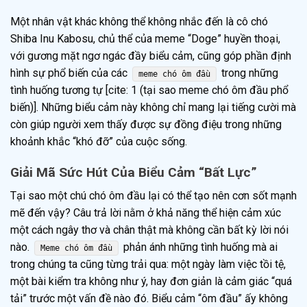
Một nhân vật khác không thể không nhắc đến là cô chó
Shiba Inu Kabosu, chủ thể của meme “Doge” huyền thoại,
với gương mặt ngơ ngác đầy biểu cảm, cũng góp phần định
hình sự phổ biến của các
trong những
meme chó ôm đầu
tình huống tương tự [cite: 1 (tại sao meme chó ôm đầu phổ
biến)]. Những biểu cảm này không chỉ mang lại tiếng cười mà
còn giúp người xem thấy được sự đồng điệu trong những
khoảnh khắc “khó đỡ” của cuộc sống.
Giải Mã Sức Hút Của Biểu Cảm “Bất Lực”
Tại sao một chú chó ôm đầu lại có thể tạo nên cơn sốt mạnh
mẽ đến vậy? Câu trả lời nằm ở khả năng thể hiện cảm xúc
một cách ngây thơ và chân thật mà không cần bất kỳ lời nói
nào.
phản ánh những tình huống mà ai
Meme chó ôm đầu
trong chúng ta cũng từng trải qua: một ngày làm việc tồi tệ,
một bài kiểm tra không như ý, hay đơn giản là cảm giác “quá
tải” trước một vấn đề nào đó. Biểu cảm “ôm đầu” ấy không