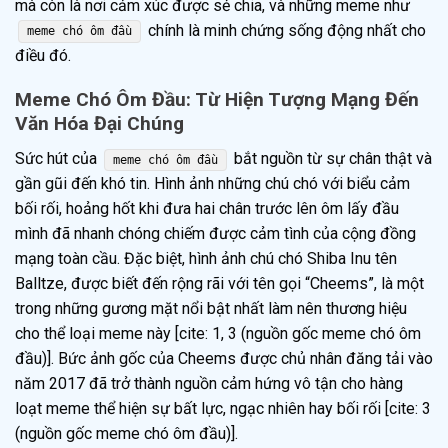
mà còn là nơi cảm xúc được sẻ chia, và những meme như
chính là minh chứng sống động nhất cho
meme chó ôm đầu
điều đó.
Meme Chó Ôm Đầu: Từ Hiện Tượng Mạng Đến
Văn Hóa Đại Chúng
Sức hút của
bắt nguồn từ sự chân thật và
meme chó ôm đầu
gần gũi đến khó tin. Hình ảnh những chú chó với biểu cảm
bối rối, hoảng hốt khi đưa hai chân trước lên ôm lấy đầu
mình đã nhanh chóng chiếm được cảm tình của cộng đồng
mạng toàn cầu. Đặc biệt, hình ảnh chú chó Shiba Inu tên
Balltze, được biết đến rộng rãi với tên gọi “Cheems”, là một
trong những gương mặt nổi bật nhất làm nên thương hiệu
cho thể loại meme này [cite: 1, 3 (nguồn gốc meme chó ôm
đầu)]. Bức ảnh gốc của Cheems được chủ nhân đăng tải vào
năm 2017 đã trở thành nguồn cảm hứng vô tận cho hàng
loạt meme thể hiện sự bất lực, ngạc nhiên hay bối rối [cite: 3
(nguồn gốc meme chó ôm đầu)].