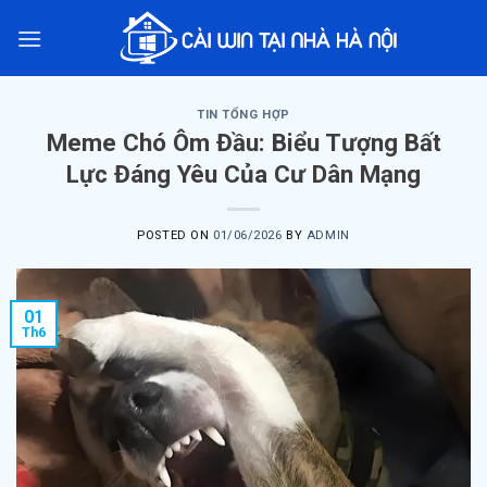
Skip
to
content
TIN TỔNG HỢP
Meme Chó Ôm Đầu: Biểu Tượng Bất
Lực Đáng Yêu Của Cư Dân Mạng
POSTED ON
01/06/2026
BY
ADMIN
01
Th6