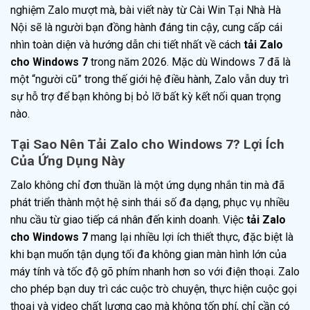
nghiệm Zalo mượt mà, bài viết này từ Cài Win Tại Nhà Hà
Nội sẽ là người bạn đồng hành đáng tin cậy, cung cấp cái
nhìn toàn diện và hướng dẫn chi tiết nhất về cách
tải Zalo
cho Windows 7
trong năm 2026. Mặc dù Windows 7 đã là
một “người cũ” trong thế giới hệ điều hành, Zalo vẫn duy trì
sự hỗ trợ để bạn không bị bỏ lỡ bất kỳ kết nối quan trọng
nào.
Tại Sao Nên Tải Zalo cho Windows 7? Lợi Ích
Của Ứng Dụng Này
Zalo không chỉ đơn thuần là một ứng dụng nhắn tin mà đã
phát triển thành một hệ sinh thái số đa dạng, phục vụ nhiều
nhu cầu từ giao tiếp cá nhân đến kinh doanh. Việc
tải Zalo
cho Windows 7
mang lại nhiều lợi ích thiết thực, đặc biệt là
khi bạn muốn tận dụng tối đa không gian màn hình lớn của
máy tính và tốc độ gõ phím nhanh hơn so với điện thoại. Zalo
cho phép bạn duy trì các cuộc trò chuyện, thực hiện cuộc gọi
thoại và video chất lượng cao mà không tốn phí, chỉ cần có