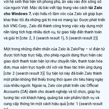
với hệ sinh thái tiện ích phong phú, ăn sâu vào đời sống số
của người Việt. Mặc dù bài viết tập trung vào cách
tải Zalo
cho Windows 7
, việc hiểu rõ tầm vóc của Zalo sẽ giúp bạn
khai thác tối đa những giá trị mà nó mang lại. Được phát triển
bởi VNG Corp., Zalo đã thành công trong việc xây dựng một
nền tảng tích hợp nhiều dịch vụ, từ giao tiếp đến thanh toán
và giải trí [cite: 2, 3 (search result 1), 5 (search result 2)].
Một trong những điểm nhấn của Zalo là ZaloPay – ví điện tử
được tích hợp trực tiếp, cho phép người dùng thực hiện các
giao dịch thanh toán tiện lợi như chuyển tiền, thanh toán hóa
đơn, mua sắm trực tuyến chỉ với vài thao tác trên ứng dụng
[cite: 2 (search result 3)]. Sự tiện lợi này đã biến Zalo thành
một phần không thể thiếu trong thói quen chi tiêu hàng ngày
của nhiều người. Ngoài ra, Zalo còn phát triển các Official
Accounts (OA) dành cho doanh nghiệp và tổ chức, giúp họ
tương tác với khách hàng, quảng bá sản phẩm/dịch vụ và
cung cấp thông tin một cách hiệu quả [cite: 1 (search result