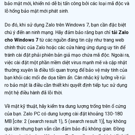
bảo mật mới, khiến nó dễ bị tấn công bởi các loại mã độc và
lỗ hổng bảo mật mới phát sinh.
Do đó, khi sử dụng Zalo trên Windows 7, bạn cần đặc biệt
chú ý đến an ninh mạng. Hãy đảm bảo rằng bạn chỉ
tải Zalo
cho Windows 7
từ các nguồn đáng tin cậy như trang web
chính thức của Zalo hoặc các cửa hàng ứng dụng uy tín để
tránh cài đặt phải phiên bản giả mạo chứa mã độc. Ngoài ra,
việc cài đặt một phần mềm diệt virus mạnh mẽ và cập nhật
thường xuyên là điều tối quan trọng để bảo vệ máy tính của
bạn khỏi các mối đe dọa tiềm ẩn. Cân nhắc kỹ lưỡng về rủi
ro bảo mật là điều cần thiết khi quyết định tiếp tục sử dụng
một hệ điều hành đã lỗi thời.
Về mặt kỹ thuật, hãy kiểm tra dung lượng trống trên ổ cứng
của bạn. Zalo PC có dung lượng cài đặt khoảng 130-180
MB [cite: 2 (search result 1), 5 (search result 1)], tuy không
quá lớn nhưng bạn vẫn cần đảm bảo đủ không gian. Đồng