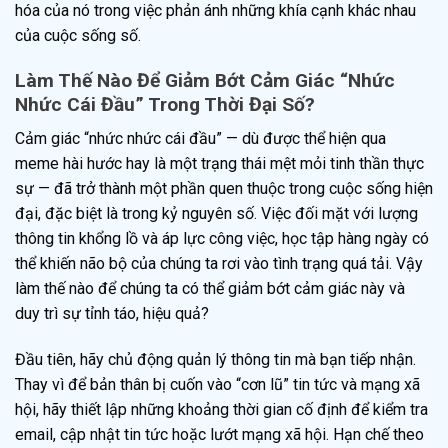
hóa của nó trong việc phản ánh những khía cạnh khác nhau
của cuộc sống số.
Làm Thế Nào Để Giảm Bớt Cảm Giác “Nhức
Nhức Cái Đầu” Trong Thời Đại Số?
Cảm giác “nhức nhức cái đầu” — dù được thể hiện qua
meme hài hước hay là một trạng thái mệt mỏi tinh thần thực
sự — đã trở thành một phần quen thuộc trong cuộc sống hiện
đại, đặc biệt là trong kỷ nguyên số. Việc đối mặt với lượng
thông tin khổng lồ và áp lực công việc, học tập hàng ngày có
thể khiến não bộ của chúng ta rơi vào tình trạng quá tải. Vậy
làm thế nào để chúng ta có thể giảm bớt cảm giác này và
duy trì sự tỉnh táo, hiệu quả?
Đầu tiên, hãy chủ động quản lý thông tin mà bạn tiếp nhận.
Thay vì để bản thân bị cuốn vào “cơn lũ” tin tức và mạng xã
hội, hãy thiết lập những khoảng thời gian cố định để kiểm tra
email, cập nhật tin tức hoặc lướt mạng xã hội. Hạn chế theo