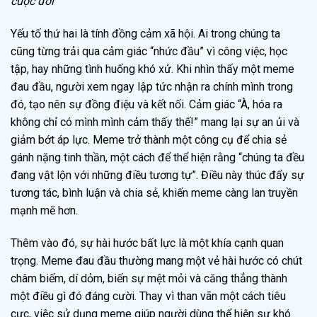
cuộc đời
Yếu tố thứ hai là tính đồng cảm xã hội. Ai trong chúng ta
cũng từng trải qua cảm giác “nhức đầu” vì công việc, học
tập, hay những tình huống khó xử. Khi nhìn thấy một meme
đau đầu, người xem ngay lập tức nhận ra chính mình trong
đó, tạo nên sự đồng điệu và kết nối. Cảm giác “À, hóa ra
không chỉ có mình mình cảm thấy thế!” mang lại sự an ủi và
giảm bớt áp lực. Meme trở thành một công cụ để chia sẻ
gánh nặng tinh thần, một cách để thể hiện rằng “chúng ta đều
đang vật lộn với những điều tương tự”. Điều này thúc đẩy sự
tương tác, bình luận và chia sẻ, khiến meme càng lan truyền
mạnh mẽ hơn.
Thêm vào đó, sự hài hước bất lực là một khía cạnh quan
trọng. Meme đau đầu thường mang một vẻ hài hước có chút
châm biếm, dí dỏm, biến sự mệt mỏi và căng thẳng thành
một điều gì đó đáng cười. Thay vì than vãn một cách tiêu
cực, việc sử dụng meme giúp người dùng thể hiện sự khó