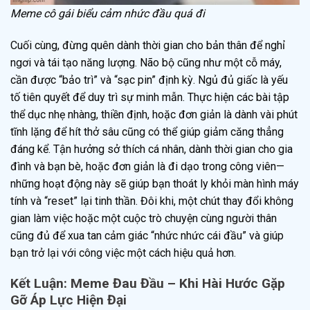
Meme cô gái biểu cảm nhức đầu quá đi
Cuối cùng, đừng quên dành thời gian cho bản thân để nghỉ
ngơi và tái tạo năng lượng. Não bộ cũng như một cỗ máy,
cần được “bảo trì” và “sạc pin” định kỳ. Ngủ đủ giấc là yếu
tố tiên quyết để duy trì sự minh mẫn. Thực hiện các bài tập
thể dục nhẹ nhàng, thiền định, hoặc đơn giản là dành vài phút
tĩnh lặng để hít thở sâu cũng có thể giúp giảm căng thẳng
đáng kể. Tận hưởng sở thích cá nhân, dành thời gian cho gia
đình và bạn bè, hoặc đơn giản là đi dạo trong công viên—
những hoạt động này sẽ giúp bạn thoát ly khỏi màn hình máy
tính và “reset” lại tinh thần. Đôi khi, một chút thay đổi không
gian làm việc hoặc một cuộc trò chuyện cùng người thân
cũng đủ để xua tan cảm giác “nhức nhức cái đầu” và giúp
bạn trở lại với công việc một cách hiệu quả hơn.
Kết Luận: Meme Đau Đầu – Khi Hài Hước Gặp
Gỡ Áp Lực Hiện Đại