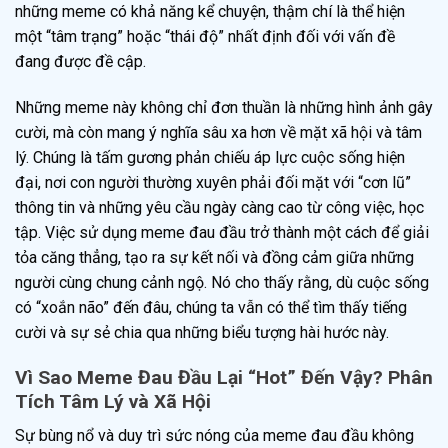
những meme có khả năng kể chuyện, thậm chí là thể hiện
một “tâm trạng” hoặc “thái độ” nhất định đối với vấn đề
đang được đề cập.
Những meme này không chỉ đơn thuần là những hình ảnh gây
cười, mà còn mang ý nghĩa sâu xa hơn về mặt xã hội và tâm
lý. Chúng là tấm gương phản chiếu áp lực cuộc sống hiện
đại, nơi con người thường xuyên phải đối mặt với “cơn lũ”
thông tin và những yêu cầu ngày càng cao từ công việc, học
tập. Việc sử dụng meme đau đầu trở thành một cách để giải
tỏa căng thẳng, tạo ra sự kết nối và đồng cảm giữa những
người cùng chung cảnh ngộ. Nó cho thấy rằng, dù cuộc sống
có “xoắn não” đến đâu, chúng ta vẫn có thể tìm thấy tiếng
cười và sự sẻ chia qua những biểu tượng hài hước này.
Vì Sao Meme Đau Đầu Lại “Hot” Đến Vậy? Phân
Tích Tâm Lý và Xã Hội
Sự bùng nổ và duy trì sức nóng của meme đau đầu không