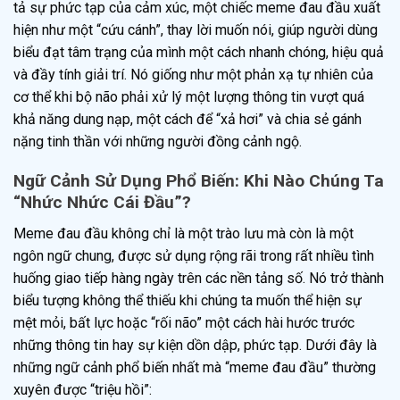
tả sự phức tạp của cảm xúc, một chiếc meme đau đầu xuất
hiện như một “cứu cánh”, thay lời muốn nói, giúp người dùng
biểu đạt tâm trạng của mình một cách nhanh chóng, hiệu quả
và đầy tính giải trí. Nó giống như một phản xạ tự nhiên của
cơ thể khi bộ não phải xử lý một lượng thông tin vượt quá
khả năng dung nạp, một cách để “xả hơi” và chia sẻ gánh
nặng tinh thần với những người đồng cảnh ngộ.
Ngữ Cảnh Sử Dụng Phổ Biến: Khi Nào Chúng Ta
“Nhức Nhức Cái Đầu”?
Meme đau đầu không chỉ là một trào lưu mà còn là một
ngôn ngữ chung, được sử dụng rộng rãi trong rất nhiều tình
huống giao tiếp hàng ngày trên các nền tảng số. Nó trở thành
biểu tượng không thể thiếu khi chúng ta muốn thể hiện sự
mệt mỏi, bất lực hoặc “rối não” một cách hài hước trước
những thông tin hay sự kiện dồn dập, phức tạp. Dưới đây là
những ngữ cảnh phổ biến nhất mà “meme đau đầu” thường
xuyên được “triệu hồi”: