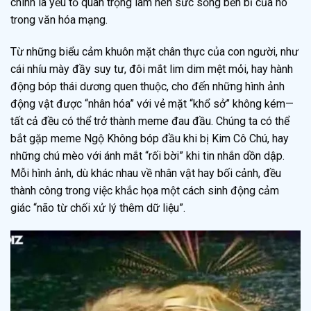
chính là yếu tố quan trọng làm nên sức sống bền bỉ của nó
trong văn hóa mạng.
Từ những biểu cảm khuôn mặt chân thực của con người, như
cái nhíu mày đầy suy tư, đôi mắt lim dim mệt mỏi, hay hành
động bóp thái dương quen thuộc, cho đến những hình ảnh
động vật được “nhân hóa” với vẻ mặt “khổ sở” không kém—
tất cả đều có thể trở thành meme đau đầu. Chúng ta có thể
bắt gặp meme Ngộ Không bóp đầu khi bị Kim Cô Chú, hay
những chú mèo với ánh mắt “rối bời” khi tin nhắn dồn dập.
Mỗi hình ảnh, dù khác nhau về nhân vật hay bối cảnh, đều
thành công trong việc khắc họa một cách sinh động cảm
giác “não từ chối xử lý thêm dữ liệu”.