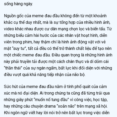
sống hàng ngày.
Nguồn gốc của meme đau đầu không đến từ một khoảnh
khắc cụ thể duy nhất, mà là sự tổng hợp của nhiều hình ảnh,
video khác nhau được cư dân mạng chọn lọc và biến tấu. Từ
những biểu cảm hài hước của các nhân vật hoạt hình, diễn
viên trong phim, hay thậm chí là hình ảnh động vật với vẻ
mặt “suy tư”, tất cả đều có thể trở thành chất liệu để tạo nên
một chiếc meme đau đầu. Điều quan trọng là những hình ảnh
này phải truyền tải được một cách chân thực và dí dỏm cái
“thần thái” của sự ngán ngẩm, bất lực khi đối diện với những
điều vượt quá khả năng tiếp nhận của não bộ.
Sức hút của meme đau đầu nằm ở tính phổ quát của cảm
xúc mà nó đại diện. Ai trong chúng ta cũng đã từng trải qua
những giây phút “muốn nổ tung đầu” vì công việc, học tập,
hay những câu chuyện drama “xoắn não” trên mạng xã hội.
Khi ngôn ngữ viết hay lời nói trở nên bất lực trong việc diễn