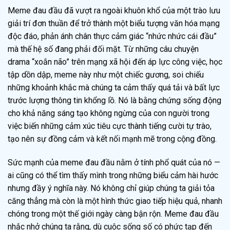
Meme đau đầu đã vượt ra ngoài khuôn khổ của một trào lưu
giải trí đơn thuần để trở thành một biểu tượng văn hóa mạng
độc đáo, phản ánh chân thực cảm giác “nhức nhức cái đầu”
mà thế hệ số đang phải đối mặt. Từ những câu chuyện
drama “xoắn não” trên mạng xã hội đến áp lực công việc, học
tập dồn dập, meme này như một chiếc gương, soi chiếu
những khoảnh khắc mà chúng ta cảm thấy quá tải và bất lực
trước lượng thông tin khổng lồ. Nó là bằng chứng sống động
cho khả năng sáng tạo không ngừng của con người trong
việc biến những cảm xúc tiêu cực thành tiếng cười tự trào,
tạo nên sự đồng cảm và kết nối mạnh mẽ trong cộng đồng.
Sức mạnh của meme đau đầu nằm ở tính phổ quát của nó —
ai cũng có thể tìm thấy mình trong những biểu cảm hài hước
nhưng đầy ý nghĩa này. Nó không chỉ giúp chúng ta giải tỏa
căng thẳng mà còn là một hình thức giao tiếp hiệu quả, nhanh
chóng trong một thế giới ngày càng bận rộn. Meme đau đầu
nhắc nhở chúng ta rằng, dù cuộc sống số có phức tạp đến