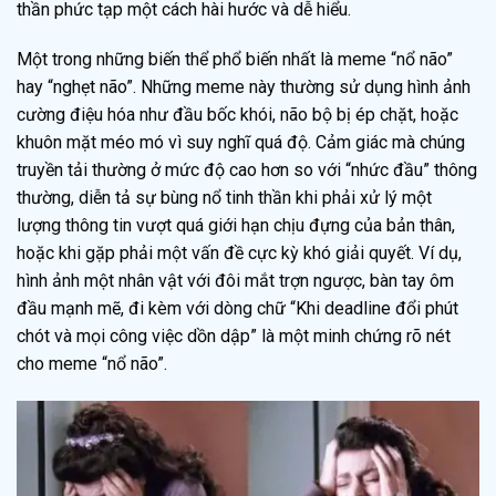
thần phức tạp một cách hài hước và dễ hiểu.
Một trong những biến thể phổ biến nhất là meme “nổ não”
hay “nghẹt não”. Những meme này thường sử dụng hình ảnh
cường điệu hóa như đầu bốc khói, não bộ bị ép chặt, hoặc
khuôn mặt méo mó vì suy nghĩ quá độ. Cảm giác mà chúng
truyền tải thường ở mức độ cao hơn so với “nhức đầu” thông
thường, diễn tả sự bùng nổ tinh thần khi phải xử lý một
lượng thông tin vượt quá giới hạn chịu đựng của bản thân,
hoặc khi gặp phải một vấn đề cực kỳ khó giải quyết. Ví dụ,
hình ảnh một nhân vật với đôi mắt trợn ngược, bàn tay ôm
đầu mạnh mẽ, đi kèm với dòng chữ “Khi deadline đổi phút
chót và mọi công việc dồn dập” là một minh chứng rõ nét
cho meme “nổ não”.