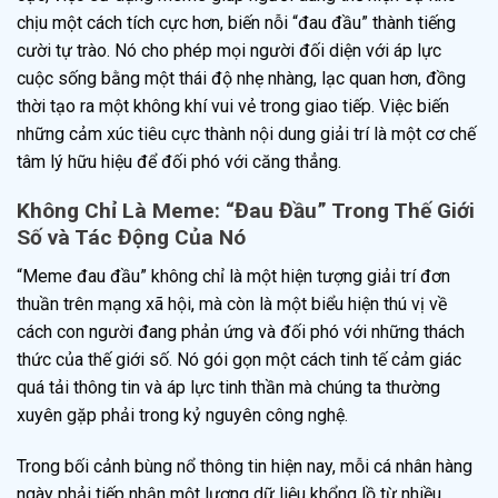
chịu một cách tích cực hơn, biến nỗi “đau đầu” thành tiếng
cười tự trào. Nó cho phép mọi người đối diện với áp lực
cuộc sống bằng một thái độ nhẹ nhàng, lạc quan hơn, đồng
thời tạo ra một không khí vui vẻ trong giao tiếp. Việc biến
những cảm xúc tiêu cực thành nội dung giải trí là một cơ chế
tâm lý hữu hiệu để đối phó với căng thẳng.
Không Chỉ Là Meme: “Đau Đầu” Trong Thế Giới
Số và Tác Động Của Nó
“Meme đau đầu” không chỉ là một hiện tượng giải trí đơn
thuần trên mạng xã hội, mà còn là một biểu hiện thú vị về
cách con người đang phản ứng và đối phó với những thách
thức của thế giới số. Nó gói gọn một cách tinh tế cảm giác
quá tải thông tin và áp lực tinh thần mà chúng ta thường
xuyên gặp phải trong kỷ nguyên công nghệ.
Trong bối cảnh bùng nổ thông tin hiện nay, mỗi cá nhân hàng
ngày phải tiếp nhận một lượng dữ liệu khổng lồ từ nhiều