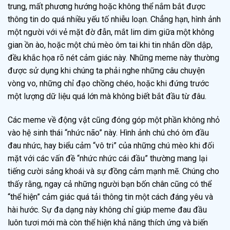
trung, mất phương hướng hoặc không thể nắm bắt được
thông tin do quá nhiều yếu tố nhiễu loạn. Chẳng hạn, hình ảnh
một người với vẻ mặt đờ đẫn, mắt lim dim giữa một không
gian ồn ào, hoặc một chú mèo ôm tai khi tin nhắn dồn dập,
đều khắc họa rõ nét cảm giác này. Những meme này thường
được sử dụng khi chúng ta phải nghe những câu chuyện
vòng vo, những chỉ đạo chồng chéo, hoặc khi đứng trước
một lượng dữ liệu quá lớn mà không biết bắt đầu từ đâu.
Các meme về động vật cũng đóng góp một phần không nhỏ
vào hệ sinh thái “nhức não” này. Hình ảnh chú chó ôm đầu
đau nhức, hay biểu cảm “vô tri” của những chú mèo khi đối
mặt với các vấn đề “nhức nhức cái đầu” thường mang lại
tiếng cười sảng khoái và sự đồng cảm mạnh mẽ. Chúng cho
thấy rằng, ngay cả những người bạn bốn chân cũng có thể
“thể hiện” cảm giác quá tải thông tin một cách đáng yêu và
hài hước. Sự đa dạng này không chỉ giúp meme đau đầu
luôn tươi mới mà còn thể hiện khả năng thích ứng và biến