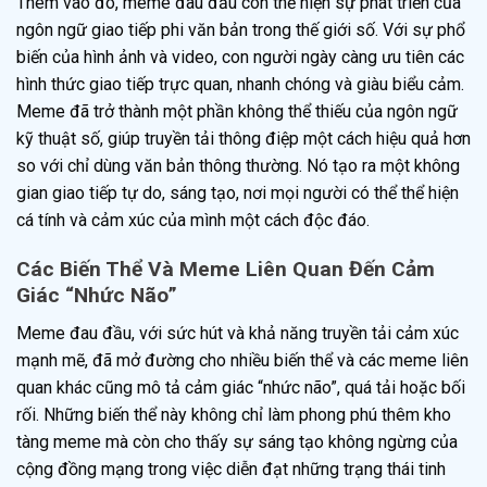
Thêm vào đó, meme đau đầu còn thể hiện sự phát triển của
ngôn ngữ giao tiếp phi văn bản trong thế giới số. Với sự phổ
biến của hình ảnh và video, con người ngày càng ưu tiên các
hình thức giao tiếp trực quan, nhanh chóng và giàu biểu cảm.
Meme đã trở thành một phần không thể thiếu của ngôn ngữ
kỹ thuật số, giúp truyền tải thông điệp một cách hiệu quả hơn
so với chỉ dùng văn bản thông thường. Nó tạo ra một không
gian giao tiếp tự do, sáng tạo, nơi mọi người có thể thể hiện
cá tính và cảm xúc của mình một cách độc đáo.
Các Biến Thể Và Meme Liên Quan Đến Cảm
Giác “Nhức Não”
Meme đau đầu, với sức hút và khả năng truyền tải cảm xúc
mạnh mẽ, đã mở đường cho nhiều biến thể và các meme liên
quan khác cũng mô tả cảm giác “nhức não”, quá tải hoặc bối
rối. Những biến thể này không chỉ làm phong phú thêm kho
tàng meme mà còn cho thấy sự sáng tạo không ngừng của
cộng đồng mạng trong việc diễn đạt những trạng thái tinh