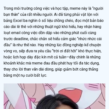
Trong môi trường công việc và học tập, meme này là “người
bạn thân” của rất nhiều người. Ai đã từng phải vật lộn với
bảng Excel ba nghìn ô số liệu chồng chéo, đọc một bản báo
cáo dài lê thê với những thuật ngữ khó hiểu, hay nhận hàng
loạt email công việc dồn dập vào những phút cuối cùng
trước deadline, chắc chắn sẽ hiểu cảm giác “nhức nhức cái
đầu” là như thế nào. Hay những lúc đồng nghiệp kể chuyện
vòng vo, sếp đưa ra yêu cầu “trời ơi đất hỡi” khó thực hiện,
hoặc lịch họp dày đặc kín mít cả tuần—đây chính là những
khoảnh khắc mà meme đau đầu phát huy tối đa tác dụng,
thay cho lời than vãn dài dòng, giúp giảm bớt căng thẳng
bằng một nụ cười bất lực.