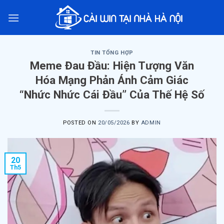
Skip
to
content
TIN TỔNG HỢP
Meme Đau Đầu: Hiện Tượng Văn
Hóa Mạng Phản Ánh Cảm Giác
“Nhức Nhức Cái Đầu” Của Thế Hệ Số
POSTED ON
20/05/2026
BY
ADMIN
20
Th5