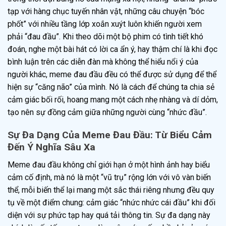
tạp với hàng chục tuyến nhân vật, những câu chuyện “bóc
phốt” với nhiều tầng lớp xoắn xuýt luôn khiến người xem
phải “đau đầu”. Khi theo dõi một bộ phim có tình tiết khó
đoán, nghe một bài hát có lời ca ẩn ý, hay thậm chí là khi đọc
bình luận trên các diễn đàn mà không thể hiểu nổi ý của
người khác, meme đau đầu đều có thể được sử dụng để thể
hiện sự “căng não” của mình. Nó là cách để chúng ta chia sẻ
cảm giác bối rối, hoang mang một cách nhẹ nhàng và dí dỏm,
tạo nên sự đồng cảm giữa những người cùng “nhức đầu”.
Sự Đa Dạng Của Meme Đau Đầu: Từ Biểu Cảm
Đến Ý Nghĩa Sâu Xa
Meme đau đầu không chỉ giới hạn ở một hình ảnh hay biểu
cảm cố định, mà nó là một “vũ trụ” rộng lớn với vô vàn biến
thể, mỗi biến thể lại mang một sắc thái riêng nhưng đều quy
tụ về một điểm chung: cảm giác “nhức nhức cái đầu” khi đối
diện với sự phức tạp hay quá tải thông tin. Sự đa dạng này