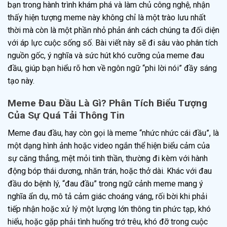
bạn trong hành trình khám phá và làm chủ công nghệ, nhận
thấy hiện tượng meme này không chỉ là một trào lưu nhất
thời mà còn là một phần nhỏ phản ánh cách chúng ta đối diện
với áp lực cuộc sống số. Bài viết này sẽ đi sâu vào phân tích
nguồn gốc, ý nghĩa và sức hút khó cưỡng của meme đau
đầu, giúp bạn hiểu rõ hơn về ngôn ngữ “phi lời nói” đầy sáng
tạo này.
Meme Đau Đầu Là Gì? Phân Tích Biểu Tượng
Của Sự Quá Tải Thông Tin
Meme đau đầu, hay còn gọi là meme “nhức nhức cái đầu”, là
một dạng hình ảnh hoặc video ngắn thể hiện biểu cảm của
sự căng thẳng, mệt mỏi tinh thần, thường đi kèm với hành
động bóp thái dương, nhăn trán, hoặc thở dài. Khác với đau
đầu do bệnh lý, “đau đầu” trong ngữ cảnh meme mang ý
nghĩa ẩn dụ, mô tả cảm giác choáng váng, rối bời khi phải
tiếp nhận hoặc xử lý một lượng lớn thông tin phức tạp, khó
hiểu, hoặc gặp phải tình huống trớ trêu, khó đỡ trong cuộc