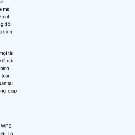
ủa
ce mà
Point
ng đối
 trình
mọi tài
kết nối
chỉnh
n toàn
bản tài
ng, giúp
u. WPS
iến. Từ