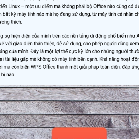
đến Linux – một ưu điểm mà không phải bộ Office nào cũng có đ
ên bất kỳ máy tính nào mà họ đang sử dụng, từ máy tính cá nhân c
ương thích.
g sự hiện diện của mình trên các nền tảng di động phổ biến như 
ế với giao diện thân thiện, dễ sử dụng, cho phép người dùng xem
 bảng của mình. Đây là một lợi thế cực kỳ lớn cho những người thư
lại tài liệu gấp mà không có máy tính bên cạnh. Khả năng hoạt độ
lợi mà còn biến WPS Office thành một giải pháp toàn diện, đáp ứn
bị nào.