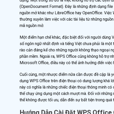
dụng. Một trong số đó là việc không hỗ trợ các định
(OpenDocument Format). Đây là những định dạng file
nguồn mở khác như LibreOffice hay OpenOffice. Việc 
thường xuyên làm việc với các tài liệu từ những nguồn 
mã nguồn mở.
Một điểm hạn chế khác, đặc biệt đối với người dùng Vi
số ngôn ngữ nhất định và tiếng Việt chưa phải là một tr
rào cản đáng kể cho những người không thạo ngoại ng
phần mềm. Ngoài ra, WPS Office cũng không hỗ trợ nh
Microsoft Office, điều này có thể ảnh hưởng đến việc 
Cuối cùng, một nhược điểm nữa cần được đề cập là yêu 
dụng WPS Office trên điện thoại có dung lượng khá 
này có nghĩa là những chiếc điện thoại thông minh có c
thể chạy ứng dụng một cách mượt mà. Đối với những n
thể không được tối ưu, dẫn đến sự bất tiện trong quá t
Hướng Dẫn Cài Đặt WPS Office C