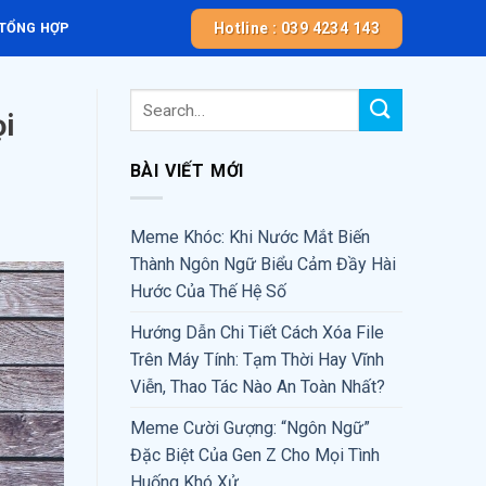
Hotline : 039 4234 143
 TỔNG HỢP
ọi
BÀI VIẾT MỚI
Meme Khóc: Khi Nước Mắt Biến
Thành Ngôn Ngữ Biểu Cảm Đầy Hài
Hước Của Thế Hệ Số
Hướng Dẫn Chi Tiết Cách Xóa File
Trên Máy Tính: Tạm Thời Hay Vĩnh
Viễn, Thao Tác Nào An Toàn Nhất?
Meme Cười Gượng: “Ngôn Ngữ”
Đặc Biệt Của Gen Z Cho Mọi Tình
Huống Khó Xử