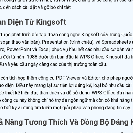
, đến cách cài đặt và gỡ bỏ chi tiết.
àn Diện Từ Kingsoft
được phát triển bởi tập đoàn công nghệ Kingsoft của Trung Quốc.
nh soạn thảo văn bản), Presentation (trình chiếu), và Spreadsheets
rd, PowerPoint và Excel, phục vụ hầu hết các nhu cầu cơ bản và
a đời từ năm 1988 dưới tên ban đầu là WPS Office, Kingsoft đã l
iếu và yêu cầu ngày càng cao của thị trường toàn cầu.
e còn tích hợp thêm công cụ PDF Viewer và Editor, cho phép ngườ
 diện. Điều này mang lại sự tiện lợi đáng kể, loại bỏ nhu cầu cài
 thiết kế hiện đại, thân thiện và dễ sử dụng, WPS Office đã nha
 Bộ công cụ này không chỉ hỗ trợ đa ngôn ngữ mà còn có khả năng 
o bất kỳ ai đang tìm kiếm một giải pháp văn phòng đáng tin cậy.
ả Năng Tương Thích Và Đồng Bộ Đáng 