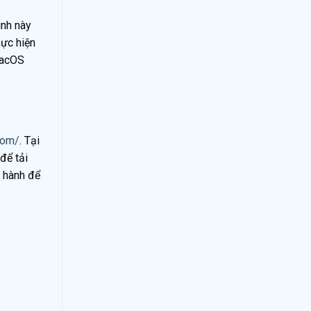
ình này
hực hiện
macOS
com/
. Tại
để tải
u hành để