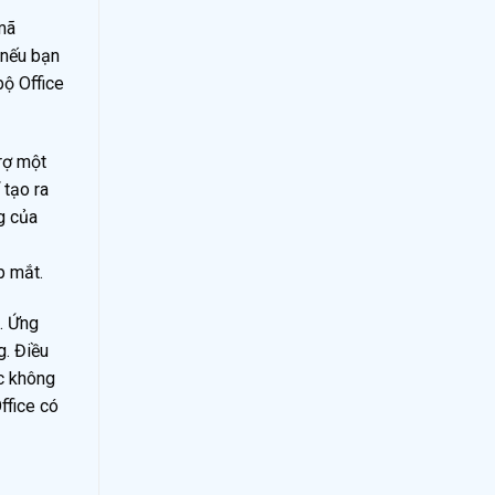
mã
 nếu bạn
bộ Office
trợ một
 tạo ra
g của
p mắt.
. Ứng
g. Điều
ặc không
ffice có