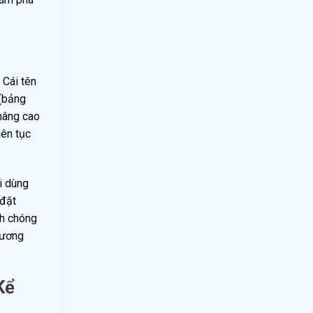
 Cái tên
 (bảng
 nâng cao
iên tục
i dùng
 đặt
nh chóng
tương
Kể