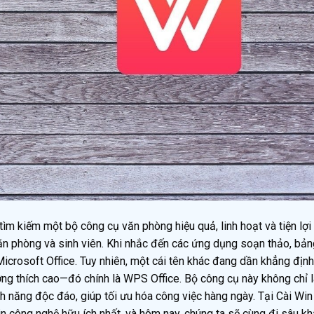
tìm kiếm một bộ công cụ văn phòng hiệu quả, linh hoạt và tiện lợi 
văn phòng và sinh viên. Khi nhắc đến các ứng dụng soạn thảo, bản
Microsoft Office. Tuy nhiên, một cái tên khác đang dần khẳng định 
ơng thích cao—đó chính là WPS Office. Bộ công cụ này không chỉ 
h năng độc đáo, giúp tối ưu hóa công việc hàng ngày. Tại Cài Win
in công nghệ hữu ích nhất, và hôm nay, chúng ta sẽ cùng đi sâu k