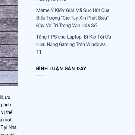
Meme Ý Kiến: Giải Mã Sức Hút Của
Biểu Tượng “Giơ Tay Xin Phát Biểu”
Đầy Vô Tri Trong Văn Hóa Số
Tăng FPS cho Laptop: Bí Kíp Tối Ưu
Hiệu Năng Gaming Trên Windows
11
BÌNH LUẬN GẦN ĐÂY
là ưu
g tính
vị thế
là một
 Tại Nhà
hám phá