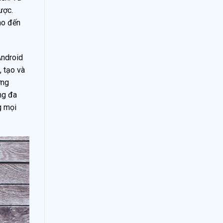
ược.
ho đến
Android
, tạo và
ờng
ng đa
g mọi