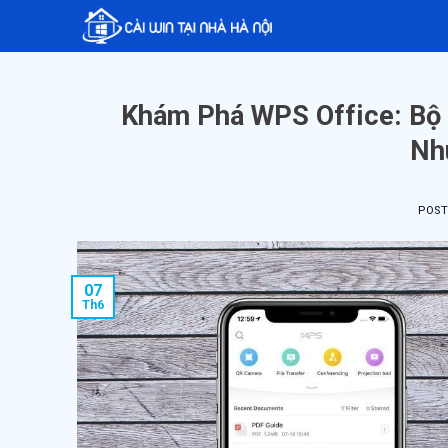
Skip
to
content
Khám Phá WPS Office: Bộ
Nh
POS
07
Th6