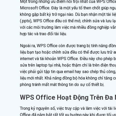
Một trong những ưu điểm nổi trội nhất của WPS Office
Microsoft Office. Đây là một yếu tố then chốt giúp 
không gặp bất kỳ trở ngại nào. Dù bạn nhận một tài liệ
(.pptx), WPS Office đều có thể mở, chỉnh sửa và lưu l
với các môi trường làm việc mà nhiều đồng nghiệp vẫ
hợp tác và trao đổi tài liệu.
Ngoài ra, WPS Office còn được trang bị tính năng đồ
liệu bạn tạo hoặc chỉnh sửa đều có thể được lưu trữ an
internet và tài khoản WPS Office. Điều này cho phép b
sửa trên laptop tại nhà, hoặc thậm chí là trên điện tho
việc phải gửi tập tin qua email hay sao chép thủ công,
liệu mới nhất. Khả năng đồng bộ hóa không chỉ tăng cư
phòng tránh mất mát thông tin do sự cố thiết bị.
WPS Office Hoạt Động Trên Đa 
Trong kỷ nguyên số, việc truy cập và làm việc với tài l
Office đã nắm bắt rất tốt xu hướng này khi được tối ư