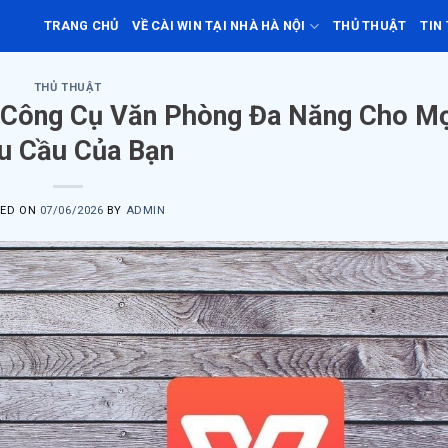
TRANG CHỦ
VỀ CÀI WIN TẠI NHÀ HÀ NỘI
THỦ THUẬT
TIN
THỦ THUẬT
 Công Cụ Văn Phòng Đa Năng Cho M
u Cầu Của Bạn
TED ON
07/06/2026
BY
ADMIN