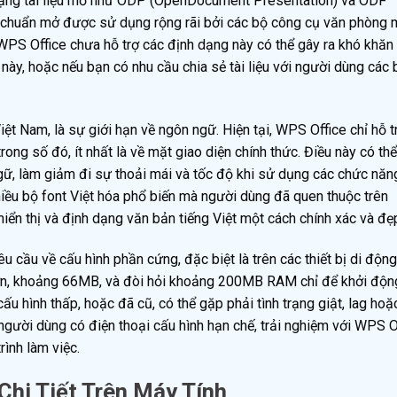
 dạng tài liệu mở như ODP (OpenDocument Presentation) và ODF
 chuẩn mở được sử dụng rộng rãi bởi các bộ công cụ văn phòng 
WPS Office chưa hỗ trợ các định dạng này có thể gây ra khó khăn
này, hoặc nếu bạn có nhu cầu chia sẻ tài liệu với người dùng các 
ệt Nam, là sự giới hạn về ngôn ngữ. Hiện tại, WPS Office chỉ hỗ 
ong số đó, ít nhất là về mặt giao diện chính thức. Điều này có thể
ữ, làm giảm đi sự thoải mái và tốc độ khi sử dụng các chức năn
iều bộ font Việt hóa phổ biến mà người dùng đã quen thuộc trên
hiển thị và định dạng văn bản tiếng Việt một cách chính xác và đẹ
cầu về cấu hình phần cứng, đặc biệt là trên các thiết bị di động
lớn, khoảng 66MB, và đòi hỏi khoảng 200MB RAM chỉ để khởi độn
ấu hình thấp, hoặc đã cũ, có thể gặp phải tình trạng giật, lag ho
gười dùng có điện thoại cấu hình hạn chế, trải nghiệm với WPS O
rình làm việc.
hi Tiết Trên Máy Tính