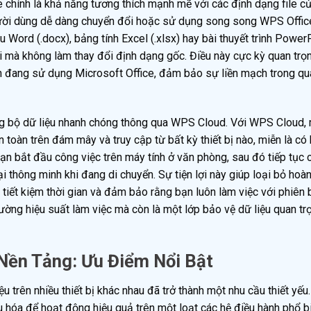
 chính là khả năng tương thích mạnh mẽ với các định dạng file c
người dùng dễ dàng chuyển đổi hoặc sử dụng song song WPS Offi
u Word (.docx), bảng tính Excel (.xlsx) hay bài thuyết trình Power
ại mà không làm thay đổi định dạng gốc. Điều này cực kỳ quan trọ
n đang sử dụng Microsoft Office, đảm bảo sự liền mạch trong quá
ng bộ dữ liệu nhanh chóng thông qua WPS Cloud. Với WPS Cloud, 
 toàn trên đám mây và truy cập từ bất kỳ thiết bị nào, miễn là có 
ạn bắt đầu công việc trên máy tính ở văn phòng, sau đó tiếp tục 
ại thông minh khi đang di chuyển. Sự tiện lợi này giúp loại bỏ hoà
 tiết kiệm thời gian và đảm bảo rằng bạn luôn làm việc với phiên 
ờng hiệu suất làm việc mà còn là một lớp bảo vệ dữ liệu quan trọ
Nền Tảng: Ưu Điểm Nổi Bật
iệu trên nhiều thiết bị khác nhau đã trở thành một nhu cầu thiết yế
u hóa để hoạt động hiệu quả trên một loạt các hệ điều hành phổ b