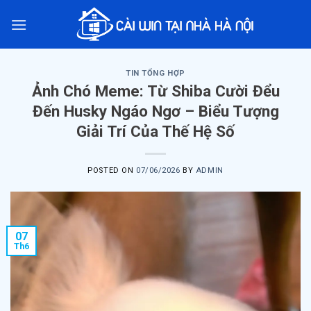
Skip
to
content
TIN TỔNG HỢP
Ảnh Chó Meme: Từ Shiba Cười Đểu
Đến Husky Ngáo Ngơ – Biểu Tượng
Giải Trí Của Thế Hệ Số
POSTED ON
07/06/2026
BY
ADMIN
07
Th6