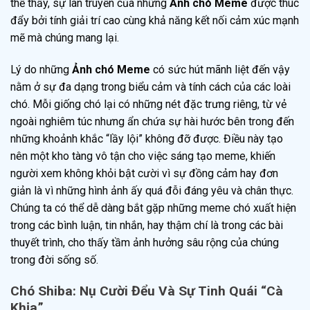
thể thấy, sự lan truyền của những
Ảnh chó Meme
được thúc
đẩy bởi tính giải trí cao cùng khả năng kết nối cảm xúc mạnh
mẽ mà chúng mang lại.
Lý do những
Ảnh chó Meme
có sức hút mãnh liệt đến vậy
nằm ở sự đa dạng trong biểu cảm và tính cách của các loài
chó. Mỗi giống chó lại có những nét đặc trưng riêng, từ vẻ
ngoài nghiêm túc nhưng ẩn chứa sự hài hước bên trong đến
những khoảnh khắc “lầy lội” không đỡ được. Điều này tạo
nên một kho tàng vô tận cho việc sáng tạo meme, khiến
người xem không khỏi bật cười vì sự đồng cảm hay đơn
giản là vì những hình ảnh ấy quá đỗi đáng yêu và chân thực.
Chúng ta có thể dễ dàng bắt gặp những meme chó xuất hiện
trong các bình luận, tin nhắn, hay thậm chí là trong các bài
thuyết trình, cho thấy tầm ảnh hưởng sâu rộng của chúng
trong đời sống số.
Chó Shiba: Nụ Cười Đểu Và Sự Tinh Quái “Cà
Khịa”