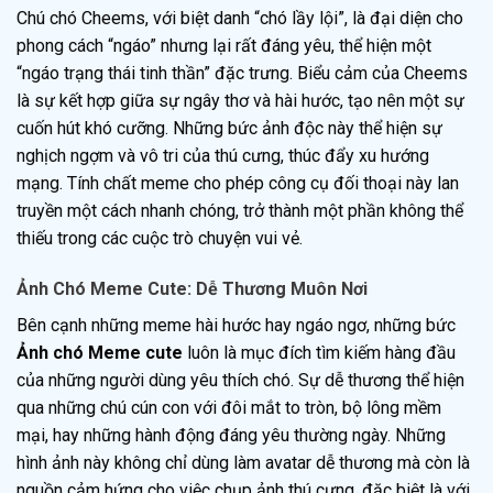
Chú chó Cheems, với biệt danh “chó lầy lội”, là đại diện cho
phong cách “ngáo” nhưng lại rất đáng yêu, thể hiện một
“ngáo trạng thái tinh thần” đặc trưng. Biểu cảm của Cheems
là sự kết hợp giữa sự ngây thơ và hài hước, tạo nên một sự
cuốn hút khó cưỡng. Những bức ảnh độc này thể hiện sự
nghịch ngợm và vô tri của thú cưng, thúc đẩy xu hướng
mạng. Tính chất meme cho phép công cụ đối thoại này lan
truyền một cách nhanh chóng, trở thành một phần không thể
thiếu trong các cuộc trò chuyện vui vẻ.
Ảnh Chó Meme Cute: Dễ Thương Muôn Nơi
Bên cạnh những meme hài hước hay ngáo ngơ, những bức
Ảnh chó Meme cute
luôn là mục đích tìm kiếm hàng đầu
của những người dùng yêu thích chó. Sự dễ thương thể hiện
qua những chú cún con với đôi mắt to tròn, bộ lông mềm
mại, hay những hành động đáng yêu thường ngày. Những
hình ảnh này không chỉ dùng làm avatar dễ thương mà còn là
nguồn cảm hứng cho việc chụp ảnh thú cưng, đặc biệt là với