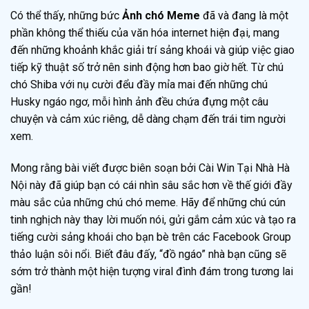
Có thể thấy, những bức
Ảnh chó Meme
đã và đang là một
phần không thể thiếu của văn hóa internet hiện đại, mang
đến những khoảnh khắc giải trí sảng khoái và giúp việc giao
tiếp kỹ thuật số trở nên sinh động hơn bao giờ hết. Từ chú
chó Shiba với nụ cười đểu đầy mỉa mai đến những chú
Husky ngáo ngơ, mỗi hình ảnh đều chứa đựng một câu
chuyện và cảm xúc riêng, dễ dàng chạm đến trái tim người
xem.
Mong rằng bài viết được biên soạn bởi Cài Win Tại Nhà Hà
Nội này đã giúp bạn có cái nhìn sâu sắc hơn về thế giới đầy
màu sắc của những chú chó meme. Hãy để những chú cún
tinh nghịch này thay lời muốn nói, gửi gắm cảm xúc và tạo ra
tiếng cười sảng khoái cho bạn bè trên các Facebook Group
thảo luận sôi nổi. Biết đâu đấy, “đồ ngáo” nhà bạn cũng sẽ
sớm trở thành một hiện tượng viral đình đám trong tương lai
gần!