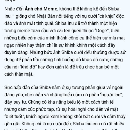
Nhắc đến
Ảnh chó Meme
, không thể không kể đến Shiba
Inu – giống chó Nhật Bản nổi tiếng với nụ cười “cà khịa” độc
đáo và ánh mắt tinh quái. Shiba Inu đã trở thành một hiện
tượng meme toàn cầu với cái tên quen thuộc “Doge”, biến
những biểu cảm của mình thành công cụ thể hiện sự mỉa mai,
ngạc nhiên hay thậm chí là sự khinh khỉnh một cách đầy
duyên dáng. Những bức ảnh Shiba cười đểu thường được sử
dụng để phản hồi những tình huống dở khóc dở cười, những
câu nói “khó đỡ” hay đơn giản là để trêu chọc bạn bè một
cách thân mật.
Sức hấp dẫn của Shiba nằm ở sự tương phản giữa vẻ ngoài
đáng yêu, nhỏ nhắn và những biểu cảm có phần “người lớn”,
đầy suy tư. Chúng có khả năng biểu lộ một cách tinh tế
những cảm xúc phức tạp, từ sự hoài nghi cho đến vẻ mặt
“biết tuốt”, khiến người xem không khỏi bật cười và cảm thấy
gần gũi. Không chỉ là nụ cười đểu, Shiba Inu còn có rất nhiều