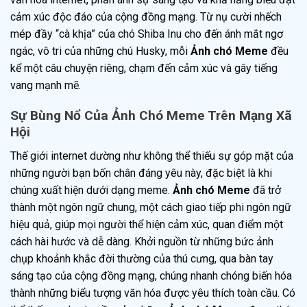
cảm xúc độc đáo của cộng đồng mạng. Từ nụ cười nhếch
mép đầy “cà khịa” của chó Shiba Inu cho đến ánh mắt ngơ
ngác, vô tri của những chú Husky, mỗi
Ảnh chó Meme
đều
kể một câu chuyện riêng, chạm đến cảm xúc và gây tiếng
vang mạnh mẽ.
Sự Bùng Nổ Của Ảnh Chó Meme Trên Mạng Xã
Hội
Thế giới internet dường như không thể thiếu sự góp mặt của
những người bạn bốn chân đáng yêu này, đặc biệt là khi
chúng xuất hiện dưới dạng meme.
Ảnh chó Meme
đã trở
thành một ngôn ngữ chung, một cách giao tiếp phi ngôn ngữ
hiệu quả, giúp mọi người thể hiện cảm xúc, quan điểm một
cách hài hước và dễ dàng. Khởi nguồn từ những bức ảnh
chụp khoảnh khắc đời thường của thú cưng, qua bàn tay
sáng tạo của cộng đồng mạng, chúng nhanh chóng biến hóa
thành những biểu tượng văn hóa được yêu thích toàn cầu. Có