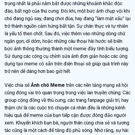
trọng nhất là phải nắm bắt được những khoảnh khắc độc
đáo, bất ngờ của thú cưng. Đôi khi, một bức ảnh chụp vội khi
chó đang ngủ say, đang chơi đùa, hay đang “làm mặt xấu” lại
trở thành nguồn cảm hứng bất tận. Sự chân thực và tự nhiên
là yếu tố then chốt. Sau đó, việc thêm vào những dòng chữ
ngắn gọn, dí dỏm, hoặc những câu thoại hài hước sẽ biến
bức ảnh thông thường thành một meme đầy tính biểu tượng.
Sử dụng các công cụ chỉnh sửa ảnh đơn giản hoặc các ứng
dụng tạo meme có sẵn trên điện thoại sẽ giúp quá trình này
trở nên dễ dàng hơn bao giờ hết.
Việc chia sẻ
Ảnh chó Meme
trên các nền tảng mạng xã hội
cũng đóng vai trò quan trọng trong việc lan truyền chúng. Các
group cộng đồng về thú cưng, các trang fanpage giải trí, hay
thậm chí là các cuộc trò chuyện cá nhân đều là những kênh
hiệu quả để meme của bạn tiếp cận được đông đảo người
xem. Khuyến khích bạn bè, người thân cùng chia sẻ và tương
tác cũng là một cách để tăng độ phủ sóng. Nhớ rằng, sự hài