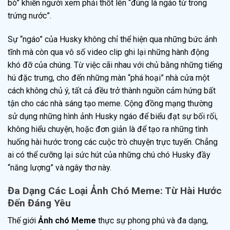
bò” khiến người xem phải thốt lên “đúng là ngáo từ trong
trứng nước”.
Sự “ngáo” của Husky không chỉ thể hiện qua những bức ảnh
tĩnh mà còn qua vô số video clip ghi lại những hành động
khó đỡ của chúng. Từ việc cãi nhau với chủ bằng những tiếng
hú đặc trưng, cho đến những màn “phá hoại” nhà cửa một
cách không chủ ý, tất cả đều trở thành nguồn cảm hứng bất
tận cho các nhà sáng tạo meme. Cộng đồng mạng thường
sử dụng những hình ảnh Husky ngáo để biểu đạt sự bối rối,
không hiểu chuyện, hoặc đơn giản là để tạo ra những tình
huống hài hước trong các cuộc trò chuyện trực tuyến. Chẳng
ai có thể cưỡng lại sức hút của những chú chó Husky đầy
“năng lượng” và ngây thơ này.
Đa Dạng Các Loại Ảnh Chó Meme: Từ Hài Hước
Đến Đáng Yêu
Thế giới
Ảnh chó Meme
thực sự phong phú và đa dạng,