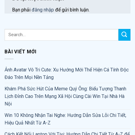
Bạn phải
đăng nhập
để gửi bình luận.
BÀI VIẾT MỚI
Ảnh Avatar Vô Tri Cute: Xu Hướng Mới Thể Hiện Cá Tính Độc
Đáo Trên Mọi Nền Tảng
Khám Phá Sức Hút Của Meme Quý Ông: Biểu Tượng Thanh
Lịch Đỉnh Cao Trên Mạng Xã Hội Cùng Cài Win Tại Nhà Hà
Nội
Win 10 Không Nhận Tai Nghe: Hướng Dẫn Sửa Lỗi Chi Tiết,
Hiệu Quả Nhất Từ A-Z
Cách Kết Nối Laptop Với Tivi: Hướng Dẫn Chi Tiết Từ A-Z để