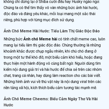
không chỉ dừng lại ở Shiba cười đểu hay Husky ngáo ngơ.
Chúng ta có thể tìm thấy vô vàn những bức ảnh hài hước,
độc đáo và đáng yêu khác, mỗi loại mang một sắc thái
riêng, phù hợp với từng mục đích sử dụng.
Ảnh Chó Meme Hài Hước: Tiếu Lâm Thị Giác Độc Đáo
Những bức
Ảnh chó Meme hài
có tính chất meme cao, luôn
mang lại tiếu lâm thị giác độc đáo. Chúng thường là những
khoảnh khắc được chụp ngẫu nhiên, khi chú chó đang ở
trong một tư thế khó đỡ, một biểu cảm khó hiểu, hoặc đang
thực hiện một hành động vô cùng bất ngờ. Người dùng tìm
kiếm nội dung giải trí và hài hước để chia sẻ trên các nhóm
chat, trang cá nhân, hay dùng làm reaction cho các bài viết.
Những hình ảnh vui về thú vật này là nội dung viral trên các
nền tảng xã hội, kích thích biểu cảm tương tác mạnh mẽ.
Ảnh Chó Meme Cheems: Biểu Cảm Ngây Thơ Và Hài
Hước