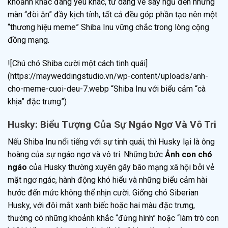
khoảnh khắc đáng yêu khác, từ dáng vẻ say ngủ đến những
màn “đòi ăn” đầy kịch tính, tất cả đều góp phần tạo nên một
“thương hiệu meme” Shiba Inu vững chắc trong lòng cộng
đồng mạng.
![Chú chó Shiba cười một cách tinh quái]
(https://mayweddingstudio.vn/wp-content/uploads/anh-
cho-meme-cuoi-deu-7.webp “Shiba Inu với biểu cảm “cà
khịa” đặc trưng”)
Husky: Biểu Tượng Của Sự Ngáo Ngơ Và Vô Tri
Nếu Shiba Inu nổi tiếng với sự tinh quái, thì Husky lại là ông
hoàng của sự ngáo ngơ và vô tri. Những bức
Ảnh con chó
ngáo
của Husky thường xuyên gây bão mạng xã hội bởi vẻ
mặt ngơ ngác, hành động khó hiểu và những biểu cảm hài
hước đến mức không thể nhịn cười. Giống chó Siberian
Husky, với đôi mắt xanh biếc hoặc hai màu đặc trưng,
thường có những khoảnh khắc “đứng hình” hoặc “làm trò con