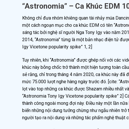
“Astronomia” – Ca Khúc EDM 1
Không chỉ đưa nhóm khiêng quan tài nhảy múa Dancing
một cách ngoạn mục cho ca khúc EDM có tên “Astronomi
sáng tác bởi nghệ sĩ người Nga Tony Igy vào năm 20
2014, “Astronomia” từng là một bản nhạc điện tử được
Igy Vicetone popularity spike” 1, 2]
Tuy nhiên, khi “Astronomia” được ghép nối với các vi
khúc này bỗng chốc trở thành một hiện tượng toàn cầu
sẻ rằng, chỉ trong tháng 4 năm 2020, ca khúc này đã đ
mức 75.000 lượt nghe hàng ngày trước đó. [cite: “Ast
lọt vào top những ca khúc được Shazam nhiều nhất và 
“Astronomia Tony Igy Vicetone popularity spike” 2] C
thành công ngoài mong đợi này. Điều này một lần nữa 
biến những nội dung tưởng chừng như ngẫu nhiên trở t
người tạo ra nội dung và những tác phẩm nghệ thuật có