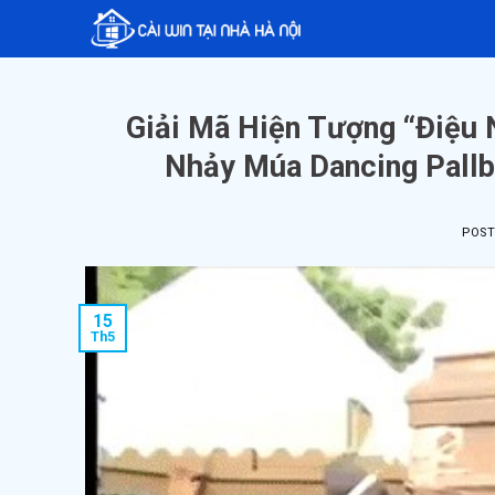
Skip
to
content
Giải Mã Hiện Tượng “Điệu 
Nhảy Múa Dancing Pallb
POS
15
Th5