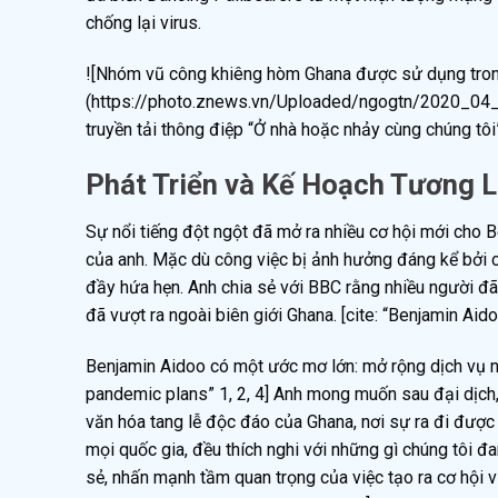
chống lại virus.
![Nhóm vũ công khiêng hòm Ghana được sử dụng trong
(https://photo.znews.vn/Uploaded/ngogtn/2020_04
truyền tải thông điệp “Ở nhà hoặc nhảy cùng chúng tôi
Phát Triển và Kế Hoạch Tương 
Sự nổi tiếng đột ngột đã mở ra nhiều cơ hội mới cho
của anh. Mặc dù công việc bị ảnh hưởng đáng kể bởi cá
đầy hứa hẹn. Anh chia sẻ với BBC rằng nhiều người đ
đã vượt ra ngoài biên giới Ghana. [cite: “Benjamin Ai
Benjamin Aidoo có một ước mơ lớn: mở rộng dịch vụ nà
pandemic plans” 1, 2, 4] Anh mong muốn sau đại dịch,
văn hóa tang lễ độc đáo của Ghana, nơi sự ra đi được
mọi quốc gia, đều thích nghi với những gì chúng tôi đan
sẻ, nhấn mạnh tầm quan trọng của việc tạo ra cơ hội v