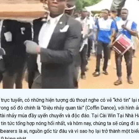
trực tuyến, có những hiện tượng dù thoạt nghe có vẻ “khó tin” lại
ong số đó chính là “Điệu nhảy quan tài” (Coffin Dance), với hình 
tài nhảy múa đầy uyển chuyển và độc đáo. Tại Cài Win Tại Nhà H
in tức tổng hợp nóng hổi nhất, và hôm nay, chúng ta sẽ cùng đi s
arers là ai, nguồn gốc từ đâu và vì sao họ lại trở thành một biể
19 bùng phát.