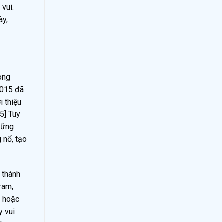
 vui.
ày,
ong
2015 đã
i thiệu
5] Tuy
hững
 nổ, tạo
 thành
ram,
” hoặc
y vui