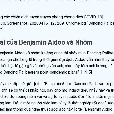
 các chiến dịch tuyên truyền phòng chống dịch COVID-19]
_30/Screenshot_20200416_123209_Chrome.jpg “Dancing Pallb
””)
Lai của Benjamin Aidoo và Nhóm
 Benjamin Aidoo và nhóm khiêng quan tài nhảy múa Dancing Pallbe
c hạn chế tang lễ trong thời gian đại dịch, Aidoo vẫn nhìn thấy tư
ã liên hệ để gặp gỡ và phỏng vấn anh, cho thấy tầm ảnh hưởng c
doo Dancing Pallbearers post-pandemic plans” 1, 4, 5]
y ra khắp thế giới. [cite: “Benjamin Aidoo Dancing Pallbearers p
 anh sẽ có thể đi khắp nơi, dạy cho mọi người điệu nhảy này và t
 chào đón bằng niềm vui và sự tôn vinh cuộc đời. “Tôi muốn mọi n
g làm. Đó là một nguồn việc làm, vì tỷ lệ thất nghiệp rất cao”, Ai
iệc làm thông qua nghệ thuật độc đáo này. [cite: “Benjamin Aidoo