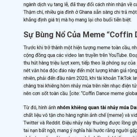
ngành dịch vụ tang lễ, đã thay đổi cách nhìn nhận về c
Thậm chí, nhiều gia đình ở Ghana sẵn sàng chi trả một
khẳng định giá trị mà họ mang lại cho buổi tiễn biệt.
Sự Bùng Nổ Của Meme “Coffin 
Trước khi trở thành một hiện tượng meme toàn cầu, nh
cộng đồng qua các video lan truyền trên YouTube. Đoạ
thu hút hàng triệu lượt xem, tiếp theo là phóng sự củ
nét văn hóa độc đáo này đến một lượng khán giả rộng l
nhiên, phải đến đầu năm 2020, khi tài khoản TikTok 
chàng trai khiêng hòm nhảy múa trên nền nhạc điện tử 
nên cơn sốt toàn cầu. [cite: “Coffin Dance meme globa
Từ đó, hình ảnh
nhóm khiêng quan tài nhảy múa Dan
chất liệu vô tận cho hàng nghìn ảnh chế (meme) và vi
Twitter và Reddit. Điệu nhảy này thường được lồng gh
tai nạn bất ngờ, mang ý nghĩa hài hước rằng người gặp