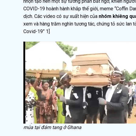
nhộn tạo nên một sự tương phản bất ngờ, khiến người 
COVID-19 hoành hành khắp thế giới, meme “Coffin Dan
dịch. Các video có sự xuất hiện của
nhóm khiêng qua
xem và hàng trăm nghìn tương tác, chứng tỏ sức lan t
Covid-19” 1]
múa tại đám tang ở Ghana