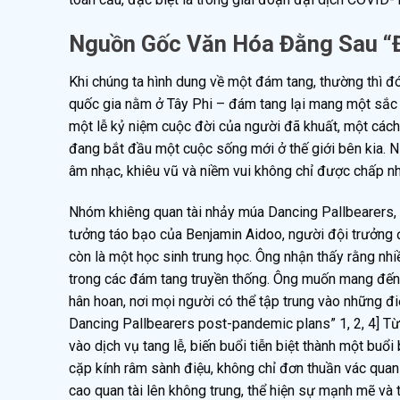
Nguồn Gốc Văn Hóa Đằng Sau “Đ
Khi chúng ta hình dung về một đám tang, thường thì đó
quốc gia nằm ở Tây Phi – đám tang lại mang một sắc th
một lễ kỷ niệm cuộc đời của người đã khuất, một cách 
đang bắt đầu một cuộc sống mới ở thế giới bên kia. N
âm nhạc, khiêu vũ và niềm vui không chỉ được chấp n
Nhóm khiêng quan tài nhảy múa Dancing Pallbearers, ha
tưởng táo bạo của Benjamin Aidoo, người đội trưởng đ
còn là một học sinh trung học. Ông nhận thấy rằng nh
trong các đám tang truyền thống. Ông muốn mang đến 
hân hoan, nơi mọi người có thể tập trung vào những đ
Dancing Pallbearers post-pandemic plans” 1, 2, 4] T
vào dịch vụ tang lễ, biến buổi tiễn biệt thành một buổ
cặp kính râm sành điệu, không chỉ đơn thuần vác quan
cao quan tài lên không trung, thể hiện sự mạnh mẽ và 