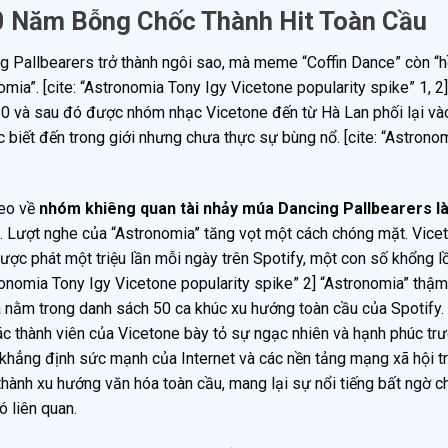
0 Năm Bỗng Chốc Thành Hit Toàn Cầu
 Pallbearers trở thành ngôi sao, mà meme “Coffin Dance” còn “hồ
a”. [cite: “Astronomia Tony Igy Vicetone popularity spike” 1, 2
10 và sau đó được nhóm nhạc Vicetone đến từ Hà Lan phối lại v
 biết đến trong giới nhưng chưa thực sự bùng nổ. [cite: “Astrono
deo về
nhóm khiêng quan tài nhảy múa Dancing Pallbearers là
. Lượt nghe của “Astronomia” tăng vọt một cách chóng mặt. Vice
ược phát một triệu lần mỗi ngày trên Spotify, một con số khổng l
ronomia Tony Igy Vicetone popularity spike” 2] “Astronomia” thậm
nằm trong danh sách 50 ca khúc xu hướng toàn cầu của Spotify. [
ác thành viên của Vicetone bày tỏ sự ngạc nhiên và hạnh phúc tr
khẳng định sức mạnh của Internet và các nền tảng mạng xã hội t
hành xu hướng văn hóa toàn cầu, mang lại sự nổi tiếng bất ngờ c
 liên quan.