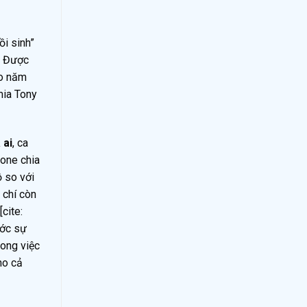
i sinh”
] Được
ào năm
mia Tony
 ai
, ca
tone chia
ồ so với
 chí còn
cite:
ước sự
rong việc
ho cả