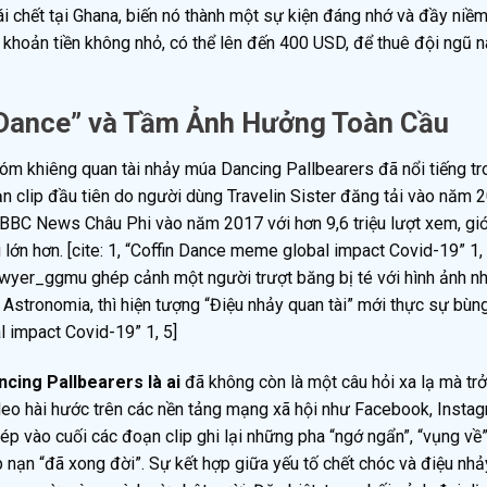
ái chết tại Ghana, biến nó thành một sự kiện đáng nhớ và đầy niềm
 khoản tiền không nhỏ, có thể lên đến 400 USD, để thuê đội ngũ n
Dance” và Tầm Ảnh Hưởng Toàn Cầu
óm khiêng quan tài nhảy múa Dancing Pallbearers đã nổi tiếng tr
n clip đầu tiên do người dùng Travelin Sister đăng tải vào năm 
a BBC News Châu Phi vào năm 2017 với hơn 9,6 triệu lượt xem, giớ
ớn hơn. [cite: 1, “Coffin Dance meme global impact Covid-19” 1, 
lawyer_ggmu ghép cảnh một người trượt băng bị té với hình ảnh n
Astronomia, thì hiện tượng “Điệu nhảy quan tài” mới thực sự bùng
l impact Covid-19” 1, 5]
cing Pallbearers là ai
đã không còn là một câu hỏi xa lạ mà trở
deo hài hước trên các nền tảng mạng xã hội như Facebook, Instag
ép vào cuối các đoạn clip ghi lại những pha “ngớ ngẩn”, “vụng về
 nạn “đã xong đời”. Sự kết hợp giữa yếu tố chết chóc và điệu nhả