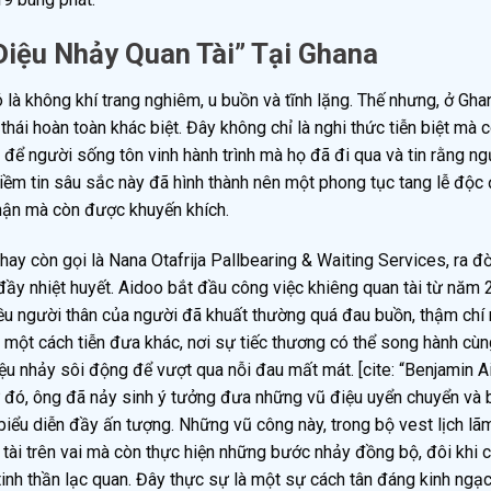
iệu Nhảy Quan Tài” Tại Ghana
 là không khí trang nghiêm, u buồn và tĩnh lặng. Thế nhưng, ở Gh
ái hoàn toàn khác biệt. Đây không chỉ là nghi thức tiễn biệt mà c
để người sống tôn vinh hành trình mà họ đã đi qua và tin rằng ng
iềm tin sâu sắc này đã hình thành nên một phong tục tang lễ độc 
hận mà còn được khuyến khích.
y còn gọi là Nana Otafrija Pallbearing & Waiting Services, ra đờ
ầy nhiệt huyết. Aidoo bắt đầu công việc khiêng quan tài từ năm 
iều người thân của người đã khuất thường quá đau buồn, thậm chí 
một cách tiễn đưa khác, nơi sự tiếc thương có thể song hành cù
iệu nhảy sôi động để vượt qua nỗi đau mất mát. [cite: “Benjamin 
ừ đó, ông đã nảy sinh ý tưởng đưa những vũ điệu uyển chuyển và 
i biểu diễn đầy ấn tượng. Những vũ công này, trong bộ vest lịch l
 tài trên vai mà còn thực hiện những bước nhảy đồng bộ, đôi khi 
tinh thần lạc quan. Đây thực sự là một sự cách tân đáng kinh ngạc