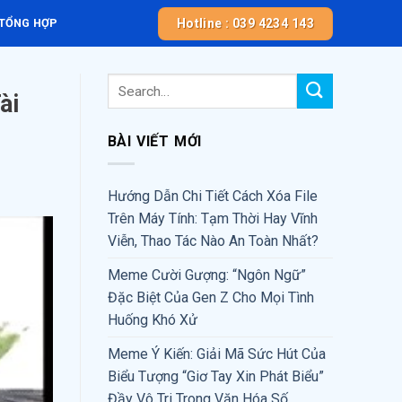
Hotline : 039 4234 143
 TỔNG HỢP
ài
BÀI VIẾT MỚI
Hướng Dẫn Chi Tiết Cách Xóa File
Trên Máy Tính: Tạm Thời Hay Vĩnh
Viễn, Thao Tác Nào An Toàn Nhất?
Meme Cười Gượng: “Ngôn Ngữ”
Đặc Biệt Của Gen Z Cho Mọi Tình
Huống Khó Xử
Meme Ý Kiến: Giải Mã Sức Hút Của
Biểu Tượng “Giơ Tay Xin Phát Biểu”
Đầy Vô Tri Trong Văn Hóa Số