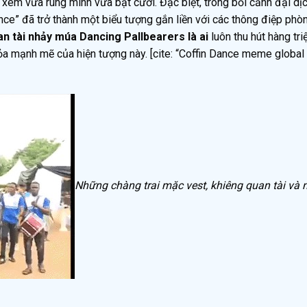
xem vừa rùng mình vừa bật cười. Đặc biệt, trong bối cảnh đại dị
ce” đã trở thành một biểu tượng gắn liền với các thông điệp phò
n tài nhảy múa Dancing Pallbearers là ai
luôn thu hút hàng tri
ỏa mạnh mẽ của hiện tượng này. [cite: “Coffin Dance meme global
Những chàng trai mặc vest, khiêng quan tài và 