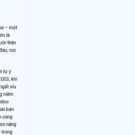
ana – một
òn là
ười thân
đáo, nơi
i từ ý
2003, khi
ngất xỉu
ng niềm
Aidoo
bài bản
ãm cùng
còn nâng
 trong