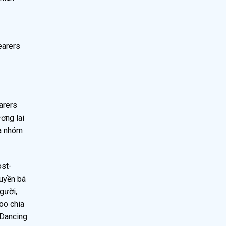
earers
arers
ơng lai
ủa nhóm
ost-
ruyền bá
gười,
doo chia
 Dancing