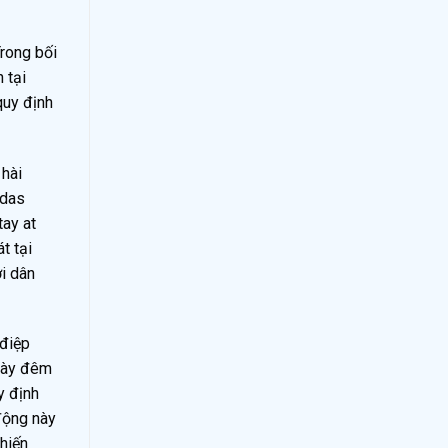
Trong bối
 tại
quy định
 hài
ldas
tay at
t tại
ời dân
 điệp
ngày đêm
y định
 động này
hiến