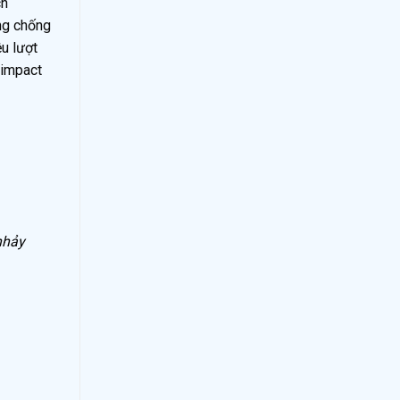
ch
ng chống
ệu lượt
 impact
nhảy