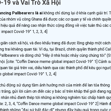
19 và Vai Trò Xã Hội
ncing Pallbearers là ai
không chỉ dừng lại ở khía cạnh giải trí. 
 của nhóm vũ công Ghana đã được các cơ quan y tế và chính quyền
 hiệu quả để nâng cao nhận thức cộng đồng về việc tuân thủ các 
 impact Covid-19” 1, 2, 3, 4]
, giãn cách xã hội, và đeo khẩu trang đã được lồng ghép một cách
trai khiêng quan tài. Ví dụ, tại Brazil, chính quyền thành phố Ca
allbearers và dòng chữ “Hãy ở nhà hoặc nhảy cùng chúng tôi” (S
ội. [cite: “Coffin Dance meme global impact Covid-19” 1] Cảnh sá
quan tài giả trên vai, diễu hành qua các thành phố để kêu gọi ngư
e global impact Covid-19” 1, 2, 4]
 chủ động sử dụng tầm ảnh hưởng mới của mình để lan tỏa thông
 trắng, gửi lời cảm ơn đến các y bác sĩ trên khắp thế giới đang 
ời nhắn nhủ đanh thép tới những ai không nghiêm túc chấp hành qu
cite: 2, 3, 4, “Coffin Dance meme global impact Covid-19” 2] Hành
thành những “đại sứ bất đắc dĩ” nhưng đầy hiệu quả trong cuộc c