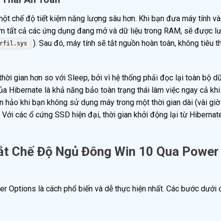
một chế độ tiết kiệm năng lượng sâu hơn. Khi bạn đưa máy tính v
gồm tất cả các ứng dụng đang mở và dữ liệu trong RAM, sẽ được lư
). Sau đó, máy tính sẽ tắt nguồn hoàn toàn, không tiêu t
rfil.sys
ời gian hơn so với Sleep, bởi vì hệ thống phải đọc lại toàn bộ dữ
ủa Hibernate là khả năng bảo toàn trạng thái làm việc ngay cả kh
oàn hảo khi bạn không sử dụng máy trong một thời gian dài (vài gi
 Với các ổ cứng SSD hiện đại, thời gian khởi động lại từ Hiberna
Tắt Chế Độ Ngủ Đông Win 10 Qua Power
r Options là cách phổ biến và dễ thực hiện nhất. Các bước dưới 