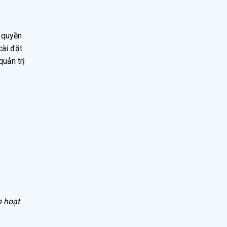
ó quyền
cài đặt
uản trị
h hoạt