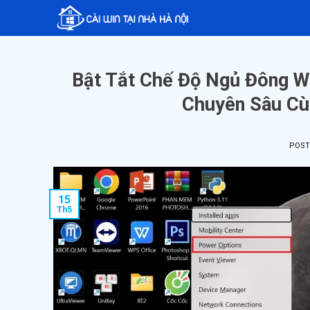
Skip
to
content
Bật Tắt Chế Độ Ngủ Đông Wi
Chuyên Sâu Cù
POS
15
Th5