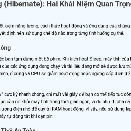
 (Hibernate): Hai Khái Niệm Quan Trọn
iết kiệm năng lượng, cách thức hoạt động và ứng dụng của chúng 
yết định nên sử dụng chế độ nào trong từng tình huống cụ thể.
hóng
iệc bạn tạm dừng một bộ phim. Khi kích hoạt Sleep, máy tính của
ệu của các ứng dụng đang chạy và tài liệu đang mở sẽ được lưu tr
hình, ổ cứng và CPU sẽ giảm hoạt động hoặc ngừng cấp điện để 
 cực kỳ nhanh chóng, chỉ mất vài giây để bạn có thể tiếp tục côn
ạn cần rời khỏi máy tính trong thời gian ngắn, ví dụ như đi pha cà
 lượng điện nhỏ để duy trì RAM hoạt động, vì vậy, nếu sử dụng la
 tự động tắt khi cạn pin.
 Thái An Toàn