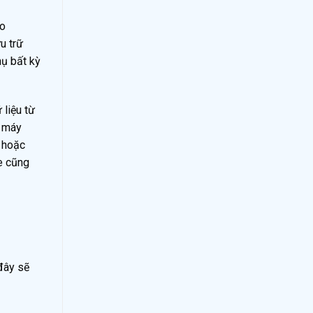
ào
u trữ
hụ bất kỳ
 liệu từ
i máy
ờ hoặc
te cũng
đây sẽ