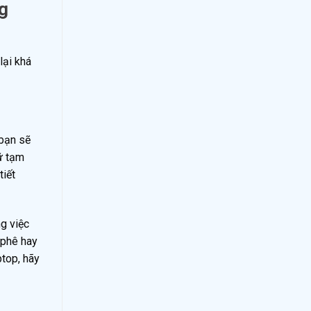
g
lại khá
 bạn sẽ
ữ tạm
tiết
g việc
 phê hay
ptop, hãy