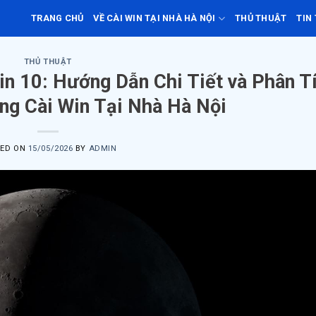
TRANG CHỦ
VỀ CÀI WIN TẠI NHÀ HÀ NỘI
THỦ THUẬT
TIN
THỦ THUẬT
n 10: Hướng Dẫn Chi Tiết và Phân T
ng Cài Win Tại Nhà Hà Nội
TED ON
15/05/2026
BY
ADMIN