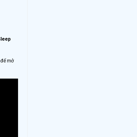
Sleep
 để mở