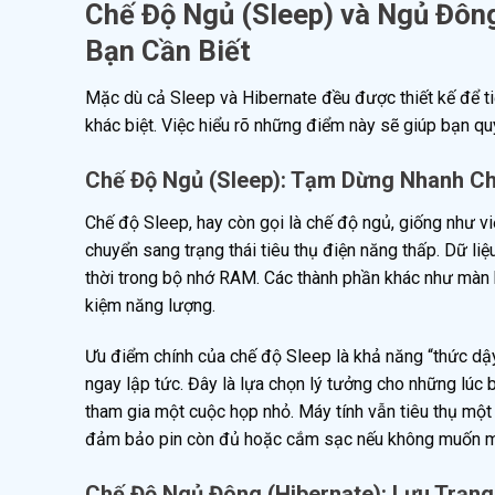
Chế Độ Ngủ (Sleep) và Ngủ Đông
Bạn Cần Biết
Mặc dù cả Sleep và Hibernate đều được thiết kế để t
khác biệt. Việc hiểu rõ những điểm này sẽ giúp bạn qu
Chế Độ Ngủ (Sleep): Tạm Dừng Nhanh C
Chế độ Sleep, hay còn gọi là chế độ ngủ, giống như v
chuyển sang trạng thái tiêu thụ điện năng thấp. Dữ li
thời trong bộ nhớ RAM. Các thành phần khác như màn 
kiệm năng lượng.
Ưu điểm chính của chế độ Sleep là khả năng “thức dậy”
ngay lập tức. Đây là lựa chọn lý tưởng cho những lúc b
tham gia một cuộc họp nhỏ. Máy tính vẫn tiêu thụ một
đảm bảo pin còn đủ hoặc cắm sạc nếu không muốn máy
Chế Độ Ngủ Đông (Hibernate): Lưu Trạng