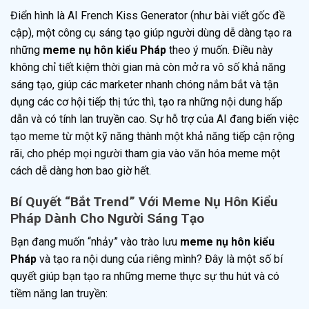
Điển hình là AI French Kiss Generator (như bài viết gốc đề
cập), một công cụ sáng tạo giúp người dùng dễ dàng tạo ra
những
meme nụ hôn kiểu Pháp
theo ý muốn. Điều này
không chỉ tiết kiệm thời gian mà còn mở ra vô số khả năng
sáng tạo, giúp các marketer nhanh chóng nắm bắt và tận
dụng các cơ hội tiếp thị tức thì, tạo ra những nội dung hấp
dẫn và có tính lan truyền cao. Sự hỗ trợ của AI đang biến việc
tạo meme từ một kỹ năng thành một khả năng tiếp cận rộng
rãi, cho phép mọi người tham gia vào văn hóa meme một
cách dễ dàng hơn bao giờ hết.
Bí Quyết “Bắt Trend” Với Meme Nụ Hôn Kiểu
Pháp Dành Cho Người Sáng Tạo
Bạn đang muốn “nhảy” vào trào lưu
meme nụ hôn kiểu
Pháp
và tạo ra nội dung của riêng mình? Đây là một số bí
quyết giúp bạn tạo ra những meme thực sự thu hút và có
tiềm năng lan truyền: