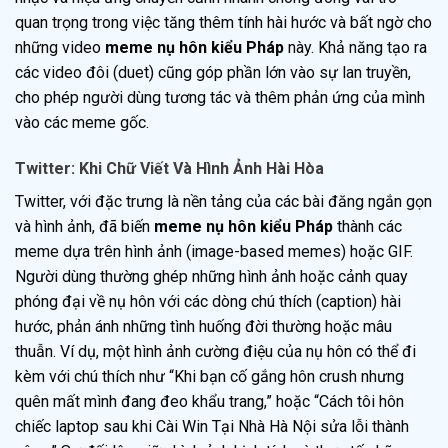
quan trọng trong việc tăng thêm tính hài hước và bất ngờ cho
những video
meme nụ hôn kiểu Pháp
này. Khả năng tạo ra
các video đôi (duet) cũng góp phần lớn vào sự lan truyền,
cho phép người dùng tương tác và thêm phản ứng của mình
vào các meme gốc.
Twitter: Khi Chữ Viết Và Hình Ảnh Hài Hòa
Twitter, với đặc trưng là nền tảng của các bài đăng ngắn gọn
và hình ảnh, đã biến
meme nụ hôn kiểu Pháp
thành các
meme dựa trên hình ảnh (image-based memes) hoặc GIF.
Người dùng thường ghép những hình ảnh hoặc cảnh quay
phóng đại về nụ hôn với các dòng chú thích (caption) hài
hước, phản ánh những tình huống đời thường hoặc mâu
thuẫn. Ví dụ, một hình ảnh cường điệu của nụ hôn có thể đi
kèm với chú thích như “Khi bạn cố gắng hôn crush nhưng
quên mất mình đang đeo khẩu trang,” hoặc “Cách tôi hôn
chiếc laptop sau khi Cài Win Tại Nhà Hà Nội sửa lỗi thành