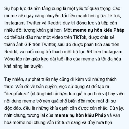
Sự hợp lực đa nền tảng cũng là một yếu tố quan trọng. Các
meme sẽ ngày càng chuyển đổi liền mạch hơn giữa TikTok,
Instagram, Twitter và Reddit, duy trì động lực và tiếp cận
nhiều đối tượng khán giả hơn. Một
meme nụ hôn kiểu Pháp
có thể bắt đầu như một video trên TikTok, được chia sẻ
thành ảnh GIF trên Twitter, sau đó được phân tích sâu trên
Reddit, và cuối cùng trở thành một bộ lọc AR trên Instagram.
Vòng lặp này giúp kéo dài tuổi thọ của meme và tối đa hóa
khả năng lan truyền.
Tuy nhiên, sự phát triển này cũng đi kèm với những thách
thức. Vấn đề về bản quyền, việc sử dụng AI để tạo ra
“deepfakes” (những hình ảnh/video giả mạo tinh vi) hay việc
nội dung meme trở nên quá phổ biến đến mức mất đi sự
độc đáo, đều là những khía cạnh cần được cân nhắc. Dù vậy,
nhìn chung, tương lai của
meme nụ hôn kiểu Pháp
và văn
hóa meme nói chung vẫn rất tươi sáng và đầy hứa hẹn.