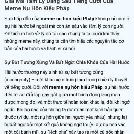
Giải Mã Tâm Lý Đằng Sau Tiếng Cười Của
Meme Nụ Hôn Kiểu Pháp
Sức hấp dẫn của
meme nụ hôn kiểu Pháp
không chỉ nằm ở
sự hài hước bề ngoài mà còn ăn sâu vào tâm lý con người.
Để hiểu rõ hơn về lý do tại sao chúng ta lại cười khi thấy
những meme này, chúng ta cần tìm hiểu các nguyên tắc cơ
bản của hài hước và hành vi xã hội.
Sự Bất Tương Xứng Và Bất Ngờ: Chìa Khóa Của Hài Hước
Hài hước thường nảy sinh từ sự bất tương xứng
(incongruity) – một khái niệm trung tâm trong nhiều lý thuyết
về tiếng cười. Đối với
meme nụ hôn kiểu Pháp
, sự hài hước
đến từ sự đối lập gay gắt giữa một hành động lãng mạn
được mong đợi và một thực tế hoàn toàn khác lạ, đôi khi ngớ
ngẩn. Khi bộ não của chúng ta dự đoán một kịch bản quen
thuộc (ví dụ: một nụ hôn giữa hai người yêu nhau), nhưng lại
bị bất ngờ bởi một kết quả không ngờ tới (ví dụ: nụ hôn vào
một cái bánh mì), sự “lệch pha” này tạo ra một cú sốc nhận