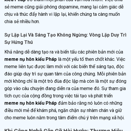
sẻ meme cũng giải phóng dopamine, mang lại cảm giác dễ
chịu và thúc đẩy hành vi lặp lại, khiến chúng ta càng muốn
chia sẻ nhiều hơn.
Sự Lặp Lại Và Sáng Tạo Không Ngừng: Vòng Lặp Duy Trì
Sự Hứng Thú
Khả năng dễ dàng tạo ra và biến tấu các phiên bản mới của
meme nụ hôn kiểu Pháp
là một yếu tố then chốt khác. Việc
meme liên tục được làm mới với các biến thể sáng tạo, độc
đáo giúp duy trì sự quan tâm của công chúng. Mỗi phiên bản
mới không chỉ là một trò đùa độc lập mà còn là một sự đóng
góp vào câu chuyện đang diễn ra của meme đó. Sự tham gia
tích cực của cộng đồng trong việc tái tạo và phát triển
meme nụ hôn kiểu Pháp
đảm bảo rằng nó luôn có những
điều mới mẻ để khám phá, ngăn chặn sự nhàm chán và giữ
cho meme luôn nằm trong tâm điểm chú ý trên mạng xã hội.
Khi Công Nghệ Gặp Gỡ Hài Hước: Thương Hiệu