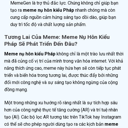
MemeGen là trợ thủ đắc lực. Chúng không chỉ giúp bạn
tạo ra
meme nụ hôn kiểu Pháp
nhanh chóng mà còn
cung cấp nguồn cảm hứng sáng tạo dồi dào, giúp bạn
duy trì tốc độ và chất lượng sản phẩm.
Tương Lai Của Meme: Meme Nụ Hôn Kiểu
Pháp Sẽ Phát Triển Đến Đâu?
Meme nụ hôn kiểu Pháp
không chỉ là một trào lưu nhất thời
mà đã củng cố vị trí của mình trong văn hóa internet. Với khả
năng thích ứng cao, meme này hứa hẹn sẽ còn tiếp tục phát
triển và biến hóa trong tương lai, được thúc đẩy bởi những
đổi mới công nghệ và sự sáng tạo không ngừng của cộng
đồng mạng.
Một trong những xu hướng rõ ràng nhất là sự tích hợp sâu
hơn của công nghệ thực tế tăng cường (AR) và trí tuệ nhân
tạo (AI). Các bộ lọc AR tương tác trên TikTok hay Instagram
có thể sẽ cho phép người dùng tạo ra các kịch bản
meme