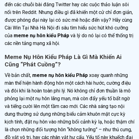
đến các chuỗi bài đăng Twitter hay các cuộc thảo luận sôi
nổi trên Reddit. Nhưng điều gì đã khiến một cử chỉ đơn giản,
được phóng đại này lại có sức mê hoặc đến vậy? Hãy cùng
Cài Win Tại Nhà Hà Nội đi sâu tìm hiểu sức hút khó cưỡng
của
meme nụ hôn kiểu Pháp
và lý do nó lại có thể thống trị
các nền tảng mạng xã hội.
Meme Nụ Hôn Kiểu Pháp Là Gì Mà Khiến Ai
Cũng “Phát Cuồng”?
Về bản chất,
meme nụ hôn kiểu Pháp
xoay quanh những
màn thể hiện hành động hôn một cách hài hước, cường điệu
và đôi khi là hoàn toàn phi lý. Nó không chỉ đơn thuần là mô
phỏng lại một nụ hôn lãng mạn, mà còn đẩy yếu tố bất ngờ
và tiếng cười lên một tầm cao mới. Các nhà sáng tạo nội
dung thường sử dụng những biểu cảm khuôn mặt cực kỳ
kịch tính, đặt nụ hôn vào những bối cảnh kỳ lạ, hoặc thậm chí
là chọn những đối tượng hôn “không tưởng” – như thú cưng,
đồ vật vô tri, hay các nhân vật hư cấu. Yếu tố này khuếch đại