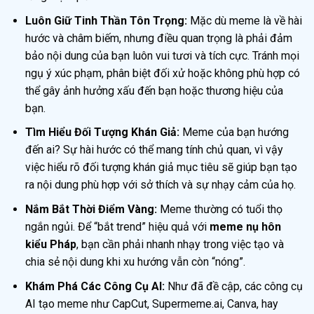
Luôn Giữ Tinh Thần Tôn Trọng:
Mặc dù meme là về hài
hước và châm biếm, nhưng điều quan trọng là phải đảm
bảo nội dung của bạn luôn vui tươi và tích cực. Tránh mọi
ngụ ý xúc phạm, phân biệt đối xử hoặc không phù hợp có
thể gây ảnh hưởng xấu đến bạn hoặc thương hiệu của
bạn.
Tìm Hiểu Đối Tượng Khán Giả:
Meme của bạn hướng
đến ai? Sự hài hước có thể mang tính chủ quan, vì vậy
việc hiểu rõ đối tượng khán giả mục tiêu sẽ giúp bạn tạo
ra nội dung phù hợp với sở thích và sự nhạy cảm của họ.
Nắm Bắt Thời Điểm Vàng:
Meme thường có tuổi thọ
ngắn ngủi. Để “bắt trend” hiệu quả với
meme nụ hôn
kiểu Pháp
, bạn cần phải nhanh nhạy trong việc tạo và
chia sẻ nội dung khi xu hướng vẫn còn “nóng”.
Khám Phá Các Công Cụ AI:
Như đã đề cập, các công cụ
AI tạo meme như CapCut, Supermeme.ai, Canva, hay