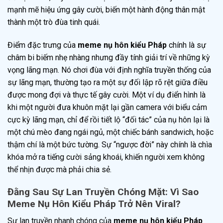
mạnh mẽ hiệu ứng gây cười, biến một hành động thân mật
thành một trò đùa tinh quái.
Điểm đặc trưng của
meme nụ hôn kiểu Pháp
chính là sự
châm bi biếm nhẹ nhàng nhưng đầy tính giải trí về những kỳ
vọng lãng mạn. Nó chơi đùa với định nghĩa truyền thống của
sự lãng mạn, thường tạo ra một sự đối lập rõ rệt giữa điều
được mong đợi và thực tế gây cười. Một ví dụ điển hình là
khi một người đưa khuôn mặt lại gần camera với biểu cảm
cực kỳ lãng mạn, chỉ để rồi tiết lộ “đối tác” của nụ hôn lại là
một chú mèo đang ngái ngủ, một chiếc bánh sandwich, hoặc
thậm chí là một bức tường. Sự “ngược đời” này chính là chìa
khóa mở ra tiếng cười sảng khoái, khiến người xem không
thể nhịn được mà phải chia sẻ.
Đằng Sau Sự Lan Truyền Chóng Mặt: Vì Sao
Meme Nụ Hôn Kiểu Pháp Trở Nên Viral?
Sự lan truyền nhanh chóng của
meme nụ hôn kiểu Pháp