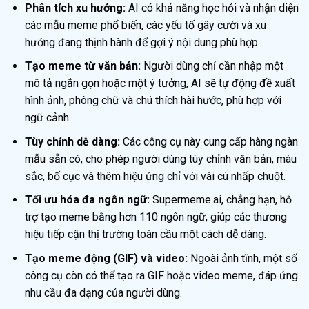
Phân tích xu hướng:
AI có khả năng học hỏi và nhận diện
các mẫu meme phổ biến, các yếu tố gây cười và xu
hướng đang thịnh hành để gợi ý nội dung phù hợp.
Tạo meme từ văn bản:
Người dùng chỉ cần nhập một
mô tả ngắn gọn hoặc một ý tưởng, AI sẽ tự động đề xuất
hình ảnh, phông chữ và chú thích hài hước, phù hợp với
ngữ cảnh.
Tùy chỉnh dễ dàng:
Các công cụ này cung cấp hàng ngàn
mẫu sẵn có, cho phép người dùng tùy chỉnh văn bản, màu
sắc, bố cục và thêm hiệu ứng chỉ với vài cú nhấp chuột.
Tối ưu hóa đa ngôn ngữ:
Supermeme.ai, chẳng hạn, hỗ
trợ tạo meme bằng hơn 110 ngôn ngữ, giúp các thương
hiệu tiếp cận thị trường toàn cầu một cách dễ dàng.
Tạo meme động (GIF) và video:
Ngoài ảnh tĩnh, một số
công cụ còn có thể tạo ra GIF hoặc video meme, đáp ứng
nhu cầu đa dạng của người dùng.