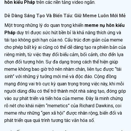
hôn kiểu Pháp
trên các nền tảng video ngắn.
Dễ Dàng Sáng Tạo Và Biến Tấu: Giữ Meme Luôn Mới Mẻ
Một trong những lý do quan trọng khiến
meme nụ hôn kiểu
Pháp
duy trì được sức hút bền bỉ là khả năng thích ứng và
tái tạo không giới hạn của nó. Cấu trúc đơn giản của meme
cho phép bất kỳ ai cũng có thể dễ dàng tạo ra phiên bản của
riêng mình, từ việc thay đổi biểu cảm, bối cảnh, cho đến lựa
chọn đối tượng hôn. Sự đa dạng trong cách thể hiện giúp
meme không bao giờ trở nên nhàm chán, liên tục được “tái
sinh” với những ý tưởng mới mẻ và độc đáo. Cộng đồng
mạng đóng vai trò cực kỳ quan trọng trong việc này, khi mỗi
người dùng đều có thể trở thành một nhà sáng tạo, đóng góp
vào sự phát triển và tiến hóa của meme. Đây là minh chứng
rõ nét cho khái niệm “memetics” của Richard Dawkins, coi
meme như những “gen xã hội” được nhân rộng, biến đổi và
phát triển qua quá trình tương tác văn hóa số.