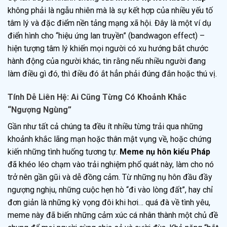
không phải là ngẫu nhiên mà là sự kết hợp của nhiều yếu tố
tâm lý và đặc điểm nền tảng mạng xã hội. Đây là một ví dụ
điển hình cho “hiệu ứng lan truyền” (bandwagon effect) –
hiện tượng tâm lý khiến mọi người có xu hướng bắt chước
hành động của người khác, tin rằng nếu nhiều người đang
làm điều gì đó, thì điều đó ắt hẳn phải đúng đắn hoặc thú vị.
Tính Dễ Liên Hệ: Ai Cũng Từng Có Khoảnh Khắc
“Ngượng Ngùng”
Gần như tất cả chúng ta đều ít nhiều từng trải qua những
khoảnh khắc lãng mạn hoặc thân mật vụng về, hoặc chứng
kiến những tình huống tương tự.
Meme nụ hôn kiểu Pháp
đã khéo léo chạm vào trải nghiệm phổ quát này, làm cho nó
trở nên gần gũi và dễ đồng cảm. Từ những nụ hôn đầu đầy
ngượng nghịu, những cuộc hẹn hò “đi vào lòng đất”, hay chỉ
đơn giản là những kỳ vọng đôi khi hơi… quá đà về tình yêu,
meme này đã biến những cảm xúc cá nhân thành một chủ đề