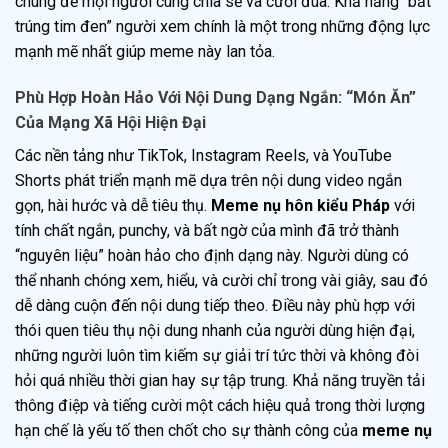
chung để mọi người cùng chia sẻ và cười đùa. Khả năng “bắt
trúng tim đen” người xem chính là một trong những động lực
mạnh mẽ nhất giúp meme này lan tỏa.
Phù Hợp Hoàn Hảo Với Nội Dung Dạng Ngắn: “Món Ăn”
Của Mạng Xã Hội Hiện Đại
Các nền tảng như TikTok, Instagram Reels, và YouTube
Shorts phát triển mạnh mẽ dựa trên nội dung video ngắn
gọn, hài hước và dễ tiêu thụ.
Meme nụ hôn kiểu Pháp
với
tính chất ngắn, punchy, và bất ngờ của mình đã trở thành
“nguyên liệu” hoàn hảo cho định dạng này. Người dùng có
thể nhanh chóng xem, hiểu, và cười chỉ trong vài giây, sau đó
dễ dàng cuộn đến nội dung tiếp theo. Điều này phù hợp với
thói quen tiêu thụ nội dung nhanh của người dùng hiện đại,
những người luôn tìm kiếm sự giải trí tức thời và không đòi
hỏi quá nhiều thời gian hay sự tập trung. Khả năng truyền tải
thông điệp và tiếng cười một cách hiệu quả trong thời lượng
hạn chế là yếu tố then chốt cho sự thành công của
meme nụ