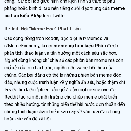
công.” Sự đối lập giữa hình ảnh kịch tính và thực tế phũ
phàng hoặc bình dị tạo nên tiếng cười đặc trưng của
meme
nụ hôn kiểu Pháp
trên Twitter.
Reddit: Nơi “Meme Học” Phát Triển
Các cộng đồng trên Reddit, đặc biệt là r/Memes và
r/MemeEconomy, là nơi
meme nụ hôn kiểu Pháp
được
phân tích, thảo luận và tận hưởng một cách sâu sắc hơn.
Người dùng không chỉ chia sẻ các phiên bản meme mà còn
mổ xẻ cấu trúc hài hước, nguồn gốc và sự tiến hóa của
chúng. Các bài đăng có thể là những phiên bản meme độc
đáo, những cuộc tranh luận về ý nghĩa ẩn sâu, hoặc thậm chí
là việc tìm kiếm “phiên bản gốc” của một meme nào đó.
Reddit tạo ra một môi trường cho phép meme phát triển
theo nhiều hướng, từ những biến thể hài hước đơn thuần đến
những bình luận châm biếm sâu cay về văn hóa đại chúng
hoặc các vấn đề xã hội.