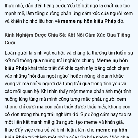
thức nhỏ, dẫn đến tiếng cười. Yếu tố bất ngờ là chất xúc tác
mạnh mẽ, làm tăng cường phản ứng cảm xúc của người xem
và khiến họ nhớ lâu hơn về
meme nụ hôn kiểu Pháp
đó.
Kinh Nghiệm Được Chia Sẻ: Kết Nối Cảm Xúc Qua Tiếng
Cười
Loài người là sinh vật xã hội, và chúng ta thường tìm kiếm sự
kết nối thông qua những trải nghiệm chung.
Meme nụ hôn
kiểu Pháp
khai thác triệt để khía cạnh này bằng cách chạm
vào những “nỗi đau ngọt ngào” hoặc những khoảnh khắc
vụng về mà nhiều người đã từng trải qua trong tình yêu và
các mối quan hệ. Khi nhìn thấy một meme phản ánh một tình
huống lúng túng mà mình cũng từng mắc phải, người xem
không chỉ cười mà còn cảm thấy được thấu hiểu, không còn
cô đơn trong những trải nghiệm đó. Sự đồng cảm này tạo ra
một liên kết mạnh mẽ giữa người tạo meme và khán giả,
thúc đẩy việc chia sẻ và bình luận, làm cho
meme nụ hôn
kiểu Pháp
trở thành một phần của văn hóa nhóm. Việc chia