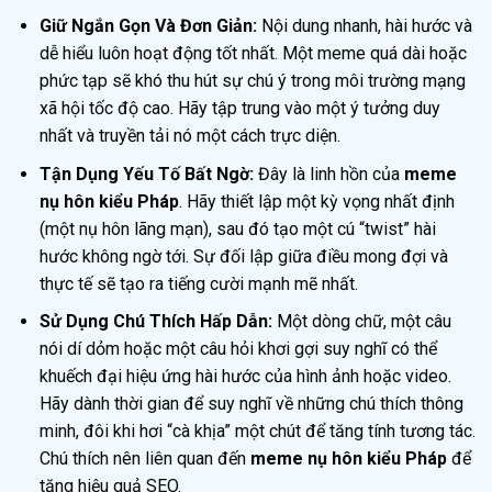
Giữ Ngắn Gọn Và Đơn Giản:
Nội dung nhanh, hài hước và
dễ hiểu luôn hoạt động tốt nhất. Một meme quá dài hoặc
phức tạp sẽ khó thu hút sự chú ý trong môi trường mạng
xã hội tốc độ cao. Hãy tập trung vào một ý tưởng duy
nhất và truyền tải nó một cách trực diện.
Tận Dụng Yếu Tố Bất Ngờ:
Đây là linh hồn của
meme
nụ hôn kiểu Pháp
. Hãy thiết lập một kỳ vọng nhất định
(một nụ hôn lãng mạn), sau đó tạo một cú “twist” hài
hước không ngờ tới. Sự đối lập giữa điều mong đợi và
thực tế sẽ tạo ra tiếng cười mạnh mẽ nhất.
Sử Dụng Chú Thích Hấp Dẫn:
Một dòng chữ, một câu
nói dí dỏm hoặc một câu hỏi khơi gợi suy nghĩ có thể
khuếch đại hiệu ứng hài hước của hình ảnh hoặc video.
Hãy dành thời gian để suy nghĩ về những chú thích thông
minh, đôi khi hơi “cà khịa” một chút để tăng tính tương tác.
Chú thích nên liên quan đến
meme nụ hôn kiểu Pháp
để
tăng hiệu quả SEO.