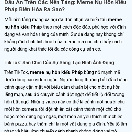
Dấu Ấn Trên Các Nền Tảng: Meme Nụ Hôn Kiểu
Pháp Biến Hóa Ra Sao?
Mỗi nền tảng mạng xã hội đã đón nhận và biến tấu
meme
nụ hôn kiểu Pháp
theo một cách độc đáo, phù hợp với định
dạng và văn hóa riêng của mình. Sự đa dạng này không chỉ
khẳng định tính linh hoạt của meme mà còn cho thấy cách
người dùng khai thác tối đa các công cụ sẵn có.
TikTok: Sân Chơi Của Sự Sáng Tạo Hình Ảnh Động
Trên TikTok,
meme nụ hôn kiểu Pháp
bùng nổ mạnh mẽ
dưới dạng các video ngắn. Người dùng thường bắt đầu bằng
cảnh quay cận mặt với biểu cảm chuẩn bị cho một nụ hôn
lãng mạn, sau đó chuyển cảnh đột ngột để tiết lộ đối tượng
hôn bất ngờ. Những video này có thể là cảnh một người chu
môi hôn camera, rồi đột nhiên cắt cảnh thành một chú chó
hoặc mèo đang ngơ ngác, một món ăn yêu thích như chiếc
bánh pizza, hay thậm chí là một vật dụng gia đình. Yếu tố âm
nhạc và hiệu ứng chuyển cảnh nhanh chóng đóng vai trò