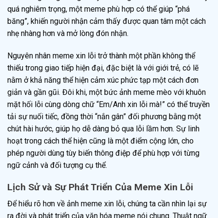
quá nghiêm trọng, một meme phù hợp có thể giúp “phá
băng”, khiến người nhận cảm thấy được quan tâm một cách
nhẹ nhàng hơn và mở lòng đón nhận.
Nguyên nhân meme xin lỗi trở thành một phần không thể
thiếu trong giao tiếp hiện đại, đặc biệt là với giới trẻ, có lẽ
nằm ở khả năng thể hiện cảm xúc phức tạp một cách đơn
giản và gần gũi. Đôi khi, một bức ảnh meme mèo với khuôn
mặt hối lỗi cùng dòng chữ “Em/Anh xin lỗi mà!” có thể truyền
tải sự nuối tiếc, đồng thời “nắn gân” đối phương bằng một
chút hài hước, giúp họ dễ dàng bỏ qua lỗi lầm hơn. Sự linh
hoạt trong cách thể hiện cũng là một điểm cộng lớn, cho
phép người dùng tùy biến thông điệp để phù hợp với từng
ngữ cảnh và đối tượng cụ thể.
Lịch Sử và Sự Phát Triển Của Meme Xin Lỗi
Để hiểu rõ hơn về ảnh meme xin lỗi, chúng ta cần nhìn lại sự
ra đời và phát triển của văn hóa meme nói chung. Thuật ngữ