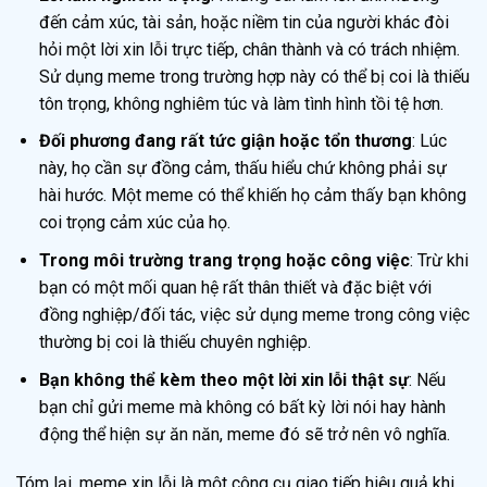
đến cảm xúc, tài sản, hoặc niềm tin của người khác đòi
hỏi một lời xin lỗi trực tiếp, chân thành và có trách nhiệm.
Sử dụng meme trong trường hợp này có thể bị coi là thiếu
tôn trọng, không nghiêm túc và làm tình hình tồi tệ hơn.
Đối phương đang rất tức giận hoặc tổn thương
: Lúc
này, họ cần sự đồng cảm, thấu hiểu chứ không phải sự
hài hước. Một meme có thể khiến họ cảm thấy bạn không
coi trọng cảm xúc của họ.
Trong môi trường trang trọng hoặc công việc
: Trừ khi
bạn có một mối quan hệ rất thân thiết và đặc biệt với
đồng nghiệp/đối tác, việc sử dụng meme trong công việc
thường bị coi là thiếu chuyên nghiệp.
Bạn không thể kèm theo một lời xin lỗi thật sự
: Nếu
bạn chỉ gửi meme mà không có bất kỳ lời nói hay hành
động thể hiện sự ăn năn, meme đó sẽ trở nên vô nghĩa.
Tóm lại, meme xin lỗi là một công cụ giao tiếp hiệu quả khi